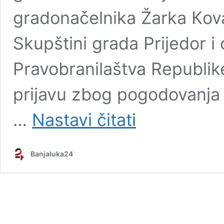
gradonačelnika Žarka Кova
Skupštini grada Prijedor i 
Pravobranilaštva Republik
prijavu zbog pogodovanja
Borenović
…
Nastavi čitati
saslušan
u
policiji
Banjaluka24
u
Prijedoru
“Rukovodstvo
grada
pod
lupom
tužioca