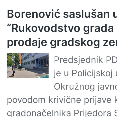
Borenović saslušan u 
“Rukovodstvo grada 
prodaje gradskog zem
Predsjednik PD
je u Policijskoj
Okružnog javno
povodom krivične prijave k
gradonačelnika Prijedora