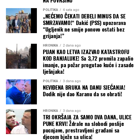
NA POVRŠINU
POLITIKA
4 sata ago
„NEĆEMO ČEKATI DEBELI MINUS DA SE
SMRZAVAMO!“ Dakić (PSS) upozorava
“Ugljevik ne smije ponovo ostati bez
grijanja!”
HRONIKA
2 dana ago
PIJAN KAO LETVA IZAZVAO KATASTROFU
KOD BANJALUKE! Sa 3,72 promila zapalio
imanje, pa požar progutao kuće i zasade
lješnjaka!
POLITIKA
3 dana ago
NEVIĐENA BRUKA NA DANU SJEĆANJA!
Dodik nije dao Karanu da se obrati!
HRONIKA
3 dana ago
TRI OKRŠAJA ZA SAMO DVA DANA, ULICE
PUNE KRVI! Ždrale na slobodi poslije
pucnjave, prestravljeni građani sa
djecom bježe sa ulica!