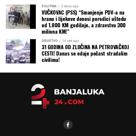
POLITIKA
2 dana ago
VUČKOVAC (PSS) “Smanjenje PDV-a na
hranu i lijekove donosi porodici uštedu
od 1.800 KM godišnje, a zdravstvu 300
miliona KM!”
DRUŠTVO
14 sati ago
31 GODINA OD ZLOČINA NA PETROVAČKOJ
CESTI! Danas se odaje počast stradalim
civilima!