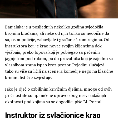
Banjaluka je u posljednjih nekoliko godina svjedočila
brojnim krađama, ali neke od njih toliko su neobične da
su, osim policije, zabavljale i građane širom regiona. Od
instruktora koji je krao novac svojim klijentima dok
vježbaju, preko lopova koji je pobjegao sa pečenim
jagnjetom pod rukom, pa do provalnika koji je zajedno sa
vlasnikom stana ispao kroz prozor. Pojedini slučajevi
tako su više su ličili na scene iz komedije nego na klasične
kriminalističke izvještaje.
Iako je riječ o ozbiljnim krivičnim djelima, mnoge od ovih
priča ostale su upamćene upravo zbog nesvakidašnjih
okolnosti pod kojima su se dogodile, piše BL Portal.
Instruktor iz svlačionice krao