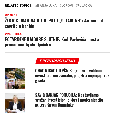
RELATED TOPICS:
BANJALUKA
LOPOVI
PLJAČKA
UP NEXT
ŽESTOK UDAR NA AUTO-PUTU „9. JANUAR“: Automobil
završio u bankini
DON'T MISS
POTVRĐENE NAJGORE SLUTNJE: Kod Pavlovića mosta
pronađeno tijelo dječaka
PREPORUČUJEMO
GRAD NIKAD LJEPŠI: Banjaluka u velikom
investicionom zamahu, projekti mijenjaju lice
grada
SAVIĆ BANJAC PORUČILA: Nastavljamo
snažan investicioni ciklus i modernizaciju
puteva širom Banjaluke