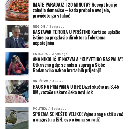
IMATE PARADAJZ I 20 MINUTA? Recept koji je
zaludio domaćice – kada probate ovo jelo,
pravićete ga stalno!
REGION
3 sata ago
NASTAVAK TERORA U PRIŠTINI! Kurti se uplašio
istine pa proglasio direktora Telekoma
nepoželjnim
ESTRADA
3 sata ago
ANA NIKOLIĆ JE NAZVALA “KU*VETINO RASPALA”!
Otkriveno gdje se nalazi supruga Slobe
Radanovića nakon brutalnih prijetnji!
DRUŠTVO
4 sata ago
HAOS NA PUMPAMA U BiH! Dizel skočio na 3,45
KM, vozače uskoro čeka novi šok
POLITIKA
4 sata ago
SPREMA SE NEŠTO VELIKO! Vojne snage stižu već
u augustu u BiH, evo o čemu se radi!