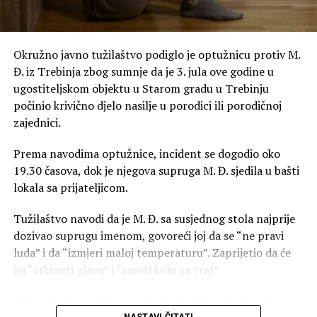
Okružno javno tužilaštvo podiglo je optužnicu protiv M.
Đ. iz Trebinja zbog sumnje da je 3. jula ove godine u
ugostiteljskom objektu u Starom gradu u Trebinju
počinio krivično djelo nasilje u porodici ili porodičnoj
zajednici.
Prema navodima optužnice, incident se dogodio oko
19.30 časova, dok je njegova supruga M. Đ. sjedila u bašti
lokala sa prijateljicom.
Tužilaštvo navodi da je M. Đ. sa susjednog stola najprije
dozivao suprugu imenom, govoreći joj da se “ne pravi
luda” i da “izmjeri maloj temperaturu”. Zaprijetio da će
joj “otkinuti glavu” i “sasuti kolu za vrat”
Kako nije reagovala, navodno joj je rekao da “popije taj
NASTAVI ČITATI