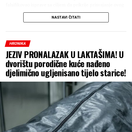
falsifikovao isprave sa ciljem da prikrije prisvajanje ovog
novca, saopšteno je iz Tužilaštva BiH.
NASTAVI ČITATI
Optuženi se tereti da je počinio krivično djelo pronevjera
u službi, te krivično djelo falsifikovanje isprave.
HRONIKA
JEZIV PRONALAZAK U LAKTAŠIMA! U
dvorištu porodične kuće nađeno
djelimično ugljenisano tijelo starice!