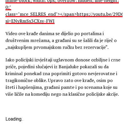
inline-block; width: 0px; overflow: hidden; line-height:
0;"
class="mce_SELRES_end"> </span>https://youtu.be/29D6
si=ENyRmSx3CXsy-FWI
Video ove krađe danima se dijelio po portalima i
društvenim mrežama, a građani su se šalili da je riječ o
„najskupljem prvomajskom ručku bez rezervacije“.
Iako policijski izvještaji uglavnom donose ozbiljne i crne
priče, pojedini slučajevi iz Banjaluke pokazali su da
kriminal ponekad zna poprimiti gotovo nevjerovatne i
tragikomične oblike. Upravo zato ove krađe, osim po
šteti i hapšenjima, građani pamte i po scenama koje su
više ličile na komediju nego na klasične policijske akcije.
Loading
.
.
.