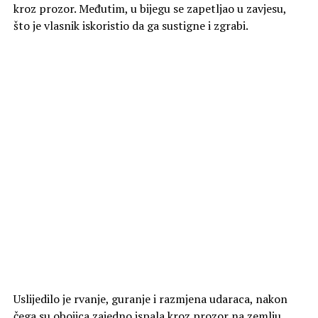
kroz prozor. Međutim, u bijegu se zapetljao u zavjesu,
što je vlasnik iskoristio da ga sustigne i zgrabi.
Uslijedilo je rvanje, guranje i razmjena udaraca, nakon
čega su obojica zajedno ispala kroz prozor na zemlju.