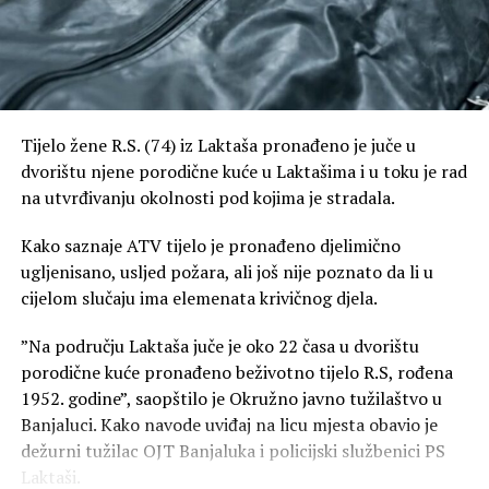
Tijelo žene R.S. (74) iz Laktaša pronađeno je juče u
dvorištu njene porodične kuće u Laktašima i u toku je rad
na utvrđivanju okolnosti pod kojima je stradala.
Kako saznaje ATV tijelo je pronađeno djelimično
ugljenisano, usljed požara, ali još nije poznato da li u
cijelom slučaju ima elemenata krivičnog djela.
”Na području Laktaša juče je oko 22 časa u dvorištu
porodične kuće pronađeno beživotno tijelo R.S, rođena
1952. godine”, saopštilo je Okružno javno tužilaštvo u
Banjaluci. Kako navode uviđaj na licu mjesta obavio je
dežurni tužilac OJT Banjaluka i policijski službenici PS
Laktaši.