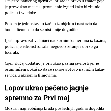
Umjesto paničnog bjekstva, otišao je pravo u toalet gdje
je presvukao majicu i promijenio izgled kako bi zbunio
policiju i svjedoke.
Potom je jednostavno izašao iz objekta i nastavio da
hoda ulicom kao da se ništa nije dogodilo.
Ipak, upravo zahvaljujući nadzornim kamerama iz kazina,
policija je rekonstruisala njegovo kretanje i ubrzo ga
locirala.
Cijeli slučaj dodatno je privukao pažnju javnosti jer je
osumnjičeni pokušao da se sakrije gotovo na način kakav
se viđa u akcionim filmovima.
Lopov ukrao pečeno jagnje
spremno za Prvi maj
Možda i najneobičnija krađa posljednjih godina dogodila