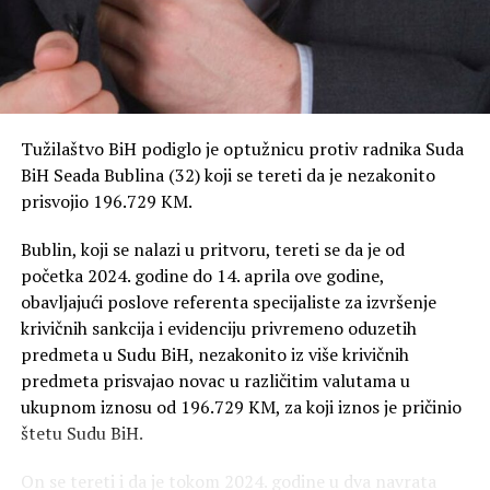
podignuta optužnica.
Tužilaštvo BiH podiglo je optužnicu protiv radnika Suda
BiH Seada Bublina (32) koji se tereti da je nezakonito
prisvojio 196.729 KM.
Bublin, koji se nalazi u pritvoru, tereti se da je od
početka 2024. godine do 14. aprila ove godine,
obavljajući poslove referenta specijaliste za izvršenje
krivičnih sankcija i evidenciju privremeno oduzetih
predmeta u Sudu BiH, nezakonito iz više krivičnih
predmeta prisvajao novac u različitim valutama u
ukupnom iznosu od 196.729 KM, za koji iznos je pričinio
štetu Sudu BiH.
On se tereti i da je tokom 2024. godine u dva navrata