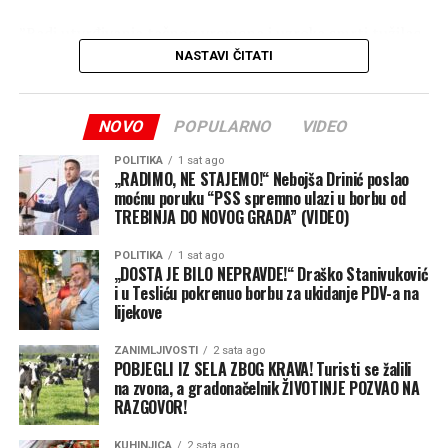
”Radi utvrđivanja tačnog vremena i uzroka smrti tužilac
je naložio da se izvrši obdukcija beživotnog tijela koja će
NASTAVI ČITATI
biti obavljena u Zavodu za sudsku medicinu Republike
Srpske, a naloženo je i preduzimanje mjera i radnji radi
NOVO
POPULARNO
VIDEO
utvrđivanja svih okolnosti događaja”, navode u
tužilaštvu.
POLITIKA
1 sat ago
„RADIMO, NE STAJEMO!“ Nebojša Drinić poslao
moćnu poruku “PSS spremno ulazi u borbu od
TREBINJA DO NOVOG GRADA” (VIDEO)
POLITIKA
1 sat ago
„DOSTA JE BILO NEPRAVDE!“ Draško Stanivuković
i u Tesliću pokrenuo borbu za ukidanje PDV-a na
lijekove
ZANIMLJIVOSTI
2 sata ago
POBJEGLI IZ SELA ZBOG KRAVA! Turisti se žalili
na zvona, a gradonačelnik ŽIVOTINJE POZVAO NA
RAZGOVOR!
KUHINJICA
2 sata ago