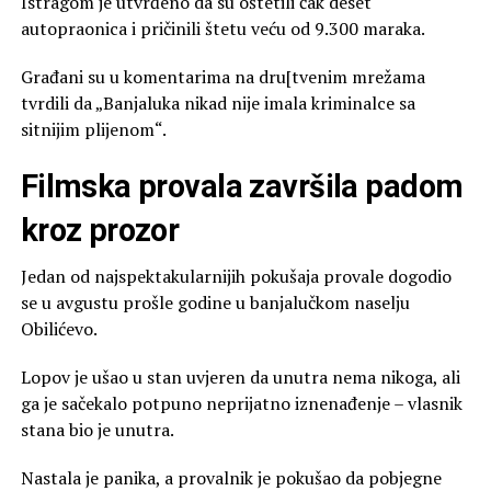
Istragom je utvrđeno da su oštetili čak deset
autopraonica i pričinili štetu veću od 9.300 maraka.
Građani su u komentarima na dru[tvenim mrežama
tvrdili da „Banjaluka nikad nije imala kriminalce sa
sitnijim plijenom“.
Filmska provala završila padom
kroz prozor
Jedan od najspektakularnijih pokušaja provale dogodio
se u avgustu prošle godine u banjalučkom naselju
Obilićevo.
Lopov je ušao u stan uvjeren da unutra nema nikoga, ali
ga je sačekalo potpuno neprijatno iznenađenje – vlasnik
stana bio je unutra.
Nastala je panika, a provalnik je pokušao da pobjegne