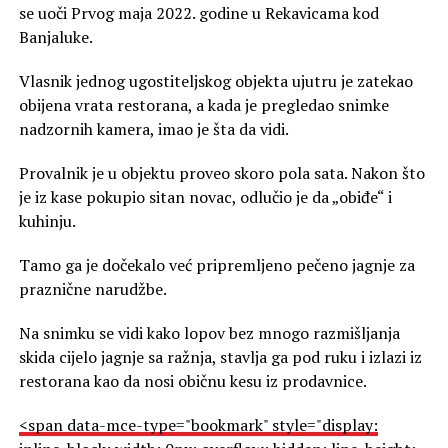
se uoči Prvog maja 2022. godine u Rekavicama kod
Banjaluke.
Vlasnik jednog ugostiteljskog objekta ujutru je zatekao
obijena vrata restorana, a kada je pregledao snimke
nadzornih kamera, imao je šta da vidi.
Provalnik je u objektu proveo skoro pola sata. Nakon što
je iz kase pokupio sitan novac, odlučio je da „obiđe“ i
kuhinju.
Tamo ga je dočekalo već pripremljeno pečeno jagnje za
praznične narudžbe.
Na snimku se vidi kako lopov bez mnogo razmišljanja
skida cijelo jagnje sa ražnja, stavlja ga pod ruku i izlazi iz
restorana kao da nosi običnu kesu iz prodavnice.
<span data-mce-type="bookmark" style="display: