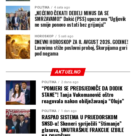
POLITIKA
4 sata ago
„NEĆEMO ČEKATI DEBELI MINUS DA SE
SMRZAVAMO!“ Dakić (PSS) upozorava “Ugljevik
ne smije ponovo ostati bez grijanja!”
HOROSKOP
5 sati ago
DNEVNI HOROSKOP ZA 8. AVGUST 2026. GODINE!
Lavovima stiže poslovni proboj, Škorpijama gori
pod nogama
AKTUELNO
POLITIKA
2 dana ago
“POMJERI SE PREDSJEDNIČE DA DODIK
STANE”! Tanja Vukomanović oštro
reagovala nakon obilježavanja “Oluje”
POLITIKA
1 dan ago
RASPAD SISTEMA U PRIJEDORSKOM
SNSD-u! Skeneri spriječili “štimanje”
glasova, UNUTRAŠNJE FRAKCIJE IZBILE