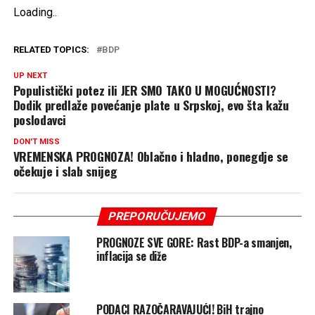
Loading
.
.
.
RELATED TOPICS:
BDP
UP NEXT
Populistički potez ili JER SMO TAKO U MOGUĆNOSTI?
Dodik predlaže povećanje plate u Srpskoj, evo šta kažu
poslodavci
DON'T MISS
VREMENSKA PROGNOZA! Oblačno i hladno, ponegdje se
očekuje i slab snijeg
PREPORUČUJEMO
PROGNOZE SVE GORE: Rast BDP-a smanjen,
inflacija se diže
PODACI RAZOČARAVAJUĆI! BiH trajno