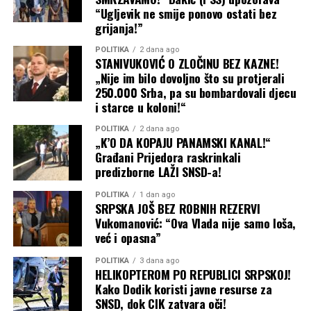
“Ugljevik ne smije ponovo ostati bez
grijanja!”
POLITIKA
2 dana ago
STANIVUKOVIĆ O ZLOČINU BEZ KAZNE!
„Nije im bilo dovoljno što su protjerali
250.000 Srba, pa su bombardovali djecu
i starce u koloni!“
POLITIKA
2 dana ago
„K’O DA KOPAJU PANAMSKI KANAL!“
Građani Prijedora raskrinkali
predizborne LAŽI SNSD-a!
POLITIKA
1 dan ago
SRPSKA JOŠ BEZ ROBNIH REZERVI
Vukomanović: “Ova Vlada nije samo loša,
već i opasna”
POLITIKA
3 dana ago
HELIKOPTEROM PO REPUBLICI SRPSKOJ!
Kako Dodik koristi javne resurse za
SNSD, dok CIK zatvara oči!