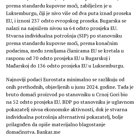
prema standardu kupovne moći, zabilježen je u
Luksemburgu, čiji je nivo više od dva puta iznad proseka
EU, i iznosi 237 odsto evropskog proseka. Bugarska se
nalazi na najnižem nivou sa 64 odsto prosjeka EU.
Stvarna individualna potrošnja (SIP) po stanovniku
prema standardu kupovne moći, prema konačnim
podacima, među zemljama članicama EU se kretala u
rasponu od 70 odsto prosjeka EU u Bugarskoj i
Mađarskoj do 136 odsto prosjeka EU u Luksemburgu.
Najnoviji podaci Eurostata minimalno se razlikuju od
onih prethodnih, objavljenih u junu 2024. godine. Tada je
bruto domaći proizvod po stanovniku u Crnoj Gori bio
na 52 odsto prosjeka EU. BDP po stanovniku je uglavnom
pokazatelj nivoa ekonomske aktivnosti, dok je stvarna
individualna potrošnja alternativni pokazatelj, bolje
prilagođen da opiše materijalno blagostanje
domaćinstva. Bankar.me