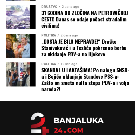
DRUŠTVO
2 dana ago
31 GODINA OD ZLOČINA NA PETROVAČKOJ
CESTI! Danas se odaje počast stradalim
civilima!
POLITIKA
2 dana ago
„DOSTA JE BILO NEPRAVDE!“ Draško
Stanivuković i u Tesliću pokrenuo borbu
za ukidanje PDV-a na lijekove
POLITIKA
19 sati ago
SKANDAL U LAKTAŠIMA! Po nalogu SNSD-
a i Bojića uklanjaju štandove PSS-a:
Zašto im smeta nulta stopa PDV-a i volja
naroda?!