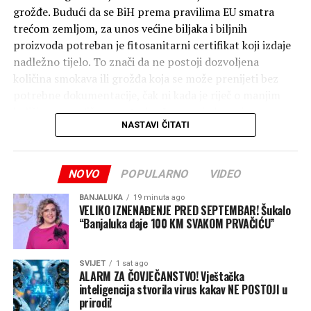
grožđe. Budući da se BiH prema pravilima EU smatra
trećom zemljom, za unos većine biljaka i biljnih
proizvoda potreban je fitosanitarni certifikat koji izdaje
nadležno tijelo. To znači da ne postoji dozvoljena
količina smokava ili grožđa koja se može prenijeti bez
potrebne dokumentacije, čak ni kada je riječ o manjim
količinama za ličnu upotrebu. I uz posjedovanje
NASTAVI ČITATI
certifikata, granične službe procjenjuju da li količina
odgovara ličnim potrebama ili upućuje na komercijalni
uvoz. Od ovih pravila izuzeto je samo nekoliko vrsta voća
NOVO
POPULARNO
VIDEO
– ananas, kokos, durian, banane i datule (hurme), koje se
mogu unijeti bez fitosanitarnog certifikata.
BANJALUKA
19 minuta ago
VELIKO IZNENAĐENJE PRED SEPTEMBAR! Šukalo
“Banjaluka daje 100 KM SVAKOM PRVAČIĆU”
Ako granične ili carinske službe pronađu voće koje ne
ispunjava propisane uslove, ono može biti oduzeto i
uništeno. Za neprijavljivanje robe koja podliježe
SVIJET
1 sat ago
ograničenjima fizičkim osobama prijete novčane kazne
ALARM ZA ČOVJEČANSTVO! Vještačka
inteligencija stvorila virus kakav NE POSTOJI u
od 390 do čak 13.260 eura, zavisno od težine prekršaja.
prirodi!
Zbog toga se putnicima savjetuje da prije polaska