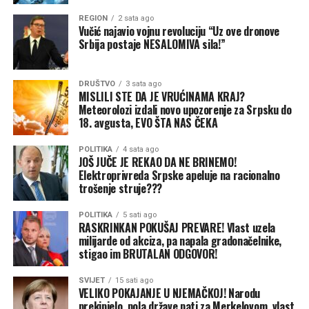
provjere važeće propise ili da svježe smokve i grožđe
REGION
2 sata ago
Vučić najavio vojnu revoluciju “Uz ove dronove
kupe tek nakon ulaska u Hrvatsku, prenosi Avaz.
Srbija postaje NESALOMIVA sila!”
DRUŠTVO
3 sata ago
MISLILI STE DA JE VRUĆINAMA KRAJ?
Meteorolozi izdali novo upozorenje za Srpsku do
18. avgusta, EVO ŠTA NAS ČEKA
POLITIKA
4 sata ago
JOŠ JUČE JE REKAO DA NE BRINEMO!
Elektroprivreda Srpske apeluje na racionalno
trošenje struje???
POLITIKA
5 sati ago
RASKRINKAN POKUŠAJ PREVARE! Vlast uzela
milijarde od akciza, pa napala gradonačelnike,
stigao im BRUTALAN ODGOVOR!
SVIJET
15 sati ago
VELIKO POKAJANJE U NJEMAČKOJ! Narodu
prekipjelo, pola države pati za Merkelovom, vlast