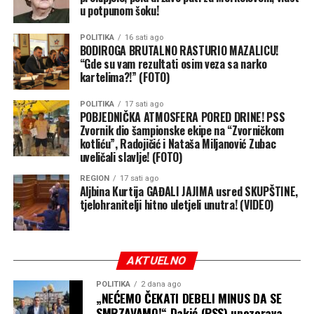
u potpunom šoku!
POLITIKA
16 sati ago
BODIROGA BRUTALNO RASTURIO MAZALICU!
“Gde su vam rezultati osim veza sa narko
kartelima?!” (FOTO)
POLITIKA
17 sati ago
POBJEDNIČKA ATMOSFERA PORED DRINE! PSS
Zvornik dio šampionske ekipe na “Zvorničkom
kotliću”, Radojičić i Nataša Miljanović Zubac
uveličali slavlje! (FOTO)
REGION
17 sati ago
Aljbina Kurtija GAĐALI JAJIMA usred SKUPŠTINE,
tjelohranitelji hitno uletjeli unutra! (VIDEO)
AKTUELNO
POLITIKA
2 dana ago
„NEĆEMO ČEKATI DEBELI MINUS DA SE
SMRZAVAMO!“ Dakić (PSS) upozorava