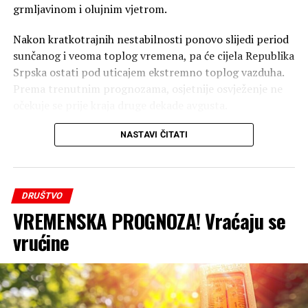
grmljavinom i olujnim vjetrom.
Nakon kratkotrajnih nestabilnosti ponovo slijedi period
sunčanog i veoma toplog vremena, pa će cijela Republika
Srpska ostati pod uticajem ekstremno toplog vazduha.
Prema trenutnim prognozama, osjetnije osvježenje ne
očekuje se prije kraja druge dekade avgusta.
„Blaži pad temperature očekuje se tek krajem druge
NASTAVI ČITATI
dekade avgusta, ali će tačan termin biti preciznije
određen u narednim prognozama“, navode iz
Republičkog hidrometeorološkog zavoda Republike
DRUŠTVO
Srpske, prenosi Srpskainfo.
VREMENSKA PROGNOZA! Vraćaju se
Građane tako očekuje još najmanje desetak dana visokih
vrućine
temperatura, uz vrijednosti koje će u najtoplijem dijelu
dana u pojedinim krajevima dostizati 40 stepeni.