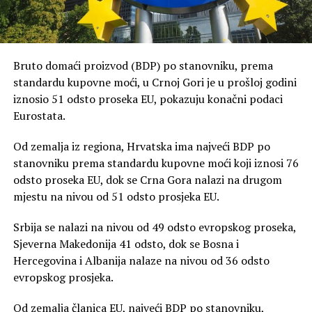
Bruto domaći proizvod (BDP) po stanovniku, prema
standardu kupovne moći, u Crnoj Gori je u prošloj godini
iznosio 51 odsto proseka EU, pokazuju konačni podaci
Eurostata.
Od zemalja iz regiona, Hrvatska ima najveći BDP po
stanovniku prema standardu kupovne moći koji iznosi 76
odsto proseka EU, dok se Crna Gora nalazi na drugom
mjestu na nivou od 51 odsto prosjeka EU.
Srbija se nalazi na nivou od 49 odsto evropskog proseka,
Sjeverna Makedonija 41 odsto, dok se Bosna i
Hercegovina i Albanija nalaze na nivou od 36 odsto
evropskog prosjeka.
Od zemalja članica EU, najveći BDP po stanovniku,