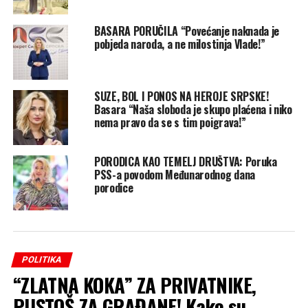
BASARA PORUČILA “Povećanje naknada je
pobjeda naroda, a ne milostinja Vlade!”
SUZE, BOL I PONOS NA HEROJE SRPSKE!
Basara “Naša sloboda je skupo plaćena i niko
nema pravo da se s tim poigrava!”
PORODICA KAO TEMELJ DRUŠTVA: Poruka
PSS-a povodom Međunarodnog dana
porodice
POLITIKA
“ZLATNA KOKA” ZA PRIVATNIKE,
PUSTOŠ ZA GRAĐANE! Kako su