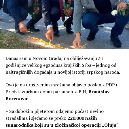
investicija, tadašnjeg vlasnika, kompaniju Adriatik
Metals iz Velike Britanije koštala preko 400 miliona
maraka, a da su očekivanja da će do 2050. prihodovati
oko pet milijardi maraka.
„Zlatna koka“ rudarstva
Međutim, Adriatic Metals je ubrzo za 1,3 milijarde dolara
prodat kompaniji Dundee Precious Metals (DPM), koji je
postao i vlasnik rudnika u Varešu, koji je tada zabilježio
Danas sam u Novom Gradu, na obilježavanju 31.
gubitak u poslovanju 44,4 miliona KM, uz prihod od 52,7
godišnjice velikog egzodusa krajiških Srba – jednog od
miliona KM, kako pokazuju zvanični finansijski izvještaji.
najtragičnijih događaja u novijoj istoriji srpskog naroda.
Ipak, već u drugoj godini rada, rudnik postaje prava
Ovo je na društvenim mrežama objavio poslanik PDP u
„zlatna koka“ i svojim vlasnicima donosi profit od čak
Predstavničkom domu parlamenta BiH,
Branislav
118 miliona maraka. Međutim, uprkos tome što smo im
Borenović
.
upit poslali dva puta, iz ove firme se niko nije oglasio.
– Sa dubokim pijetetom odajemo počast nevino
Iza impresivnih poslovnih rezultata, međutim, od
stradalima i sjećamo se preko
220.000 naših
početka se nižu kontroverze.
sunarodnika koji su u zločinačkoj operaciji „Oluja“