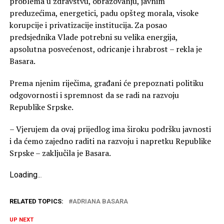
problema u zdravstvu, obrazovanju, javnim
preduzećima, energetici, padu opšteg morala, visoke
korupcije i privatizacije institucija. Za posao
predsjednika Vlade potrebni su velika energija,
apsolutna posvećenost, odricanje i hrabrost – rekla je
Basara.
Prema njenim riječima, građani će prepoznati politiku
odgovornosti i spremnost da se radi na razvoju
Republike Srpske.
– Vjerujem da ovaj prijedlog ima široku podršku javnosti
i da ćemo zajedno raditi na razvoju i napretku Republike
Srpske – zaključila je Basara.
Loading
.
.
.
RELATED TOPICS:
ADRIANA BASARA
UP NEXT