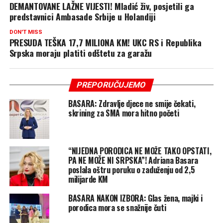
DEMANTOVANE LAŽNE VIJESTI! Mladić živ, posjetili ga
predstavnici Ambasade Srbije u Holandiji
DON'T MISS
PRESUDA TEŠKA 17,7 MILIONA KM! UKC RS i Republika
Srpska moraju platiti odštetu za garažu
PREPORUČUJEMO
BASARA: Zdravlje djece ne smije čekati,
skrining za SMA mora hitno početi
“NIJEDNA PORODICA NE MOŽE TAKO OPSTATI,
PA NE MOŽE NI SRPSKA”! Adriana Basara
poslala oštru poruku o zaduženju od 2,5
milijarde KM
BASARA NAKON IZBORA: Glas žena, majki i
porodica mora se snažnije čuti