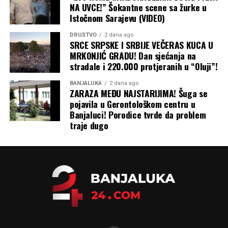
NA UVCE!” Šokantne scene sa žurke u
Istočnom Sarajevu (VIDEO)
DRUŠTVO
2 dana ago
SRCE SRPSKE I SRBIJE VEČERAS KUCA U
MRKONJIĆ GRADU! Dan sjećanja na
stradale i 220.000 protjeranih u “Oluji”!
BANJALUKA
2 dana ago
ZARAZA MEĐU NAJSTARIJIMA! Šuga se
pojavila u Gerontološkom centru u
Banjaluci! Porodice tvrde da problem
traje dugo