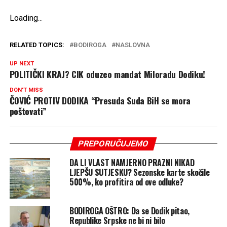
Loading
.
.
.
RELATED TOPICS:
BODIROGA
NASLOVNA
UP NEXT
POLITIČKI KRAJ? CIK oduzeo mandat Miloradu Dodiku!
DON'T MISS
ČOVIĆ PROTIV DODIKA “Presuda Suda BiH se mora
poštovati”
PREPORUČUJEMO
DA LI VLAST NAMJERNO PRAZNI NIKAD
LJEPŠU SUTJESKU? Sezonske karte skočile
500%, ko profitira od ove odluke?
BODIROGA OŠTRO: Da se Dodik pitao,
Republike Srpske ne bi ni bilo