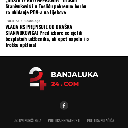
„DOSTA JE BILO NEPRAVDE!“ Draško
Stanivuković i u Tesliću pokrenuo borbu
za ukidanje PDV-a na lijekove
POLITIKA
3 dana ago
VLADA RS PREPISUJE OD DRAŠKA
STANIVUKOVIĆA! Pred izbore se sjetili
besplatnih udžbenika, ali opet napola i o
trošku opština!
USLOVI KORIŠTENJA
POLITIKA PRIVATNOSTI
POLITIKA KOLAČIĆA