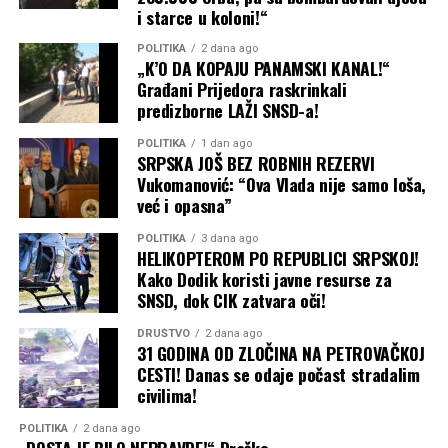
i starce u koloni!“
POLITIKA
2 dana ago
„K’O DA KOPAJU PANAMSKI KANAL!“
Građani Prijedora raskrinkali
predizborne LAŽI SNSD-a!
POLITIKA
1 dan ago
SRPSKA JOŠ BEZ ROBNIH REZERVI
Vukomanović: “Ova Vlada nije samo loša,
već i opasna”
POLITIKA
3 dana ago
HELIKOPTEROM PO REPUBLICI SRPSKOJ!
Kako Dodik koristi javne resurse za
SNSD, dok CIK zatvara oči!
DRUŠTVO
2 dana ago
31 GODINA OD ZLOČINA NA PETROVAČKOJ
CESTI! Danas se odaje počast stradalim
civilima!
POLITIKA
2 dana ago