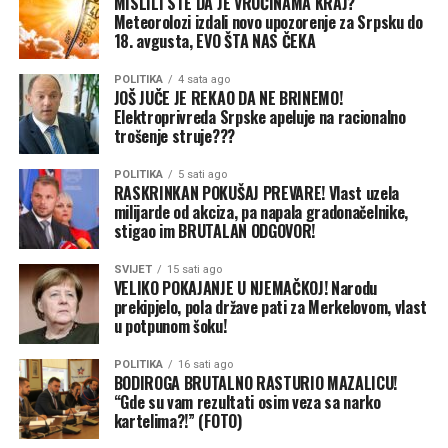
MISLILI STE DA JE VRUĆINAMA KRAJ?
(BN)
Meteorolozi izdali novo upozorenje za Srpsku do
18. avgusta, EVO ŠTA NAS ČEKA
POLITIKA
4 sata ago
JOŠ JUČE JE REKAO DA NE BRINEMO!
Elektroprivreda Srpske apeluje na racionalno
trošenje struje???
POLITIKA
5 sati ago
(BN) Foto: BN
RASKRINKAN POKUŠAJ PREVARE! Vlast uzela
milijarde od akciza, pa napala gradonačelnike,
stigao im BRUTALAN ODGOVOR!
SVIJET
15 sati ago
VELIKO POKAJANJE U NJEMAČKOJ! Narodu
prekipjelo, pola države pati za Merkelovom, vlast
u potpunom šoku!
POLITIKA
16 sati ago
BODIROGA BRUTALNO RASTURIO MAZALICU!
“Gde su vam rezultati osim veza sa narko
kartelima?!” (FOTO)