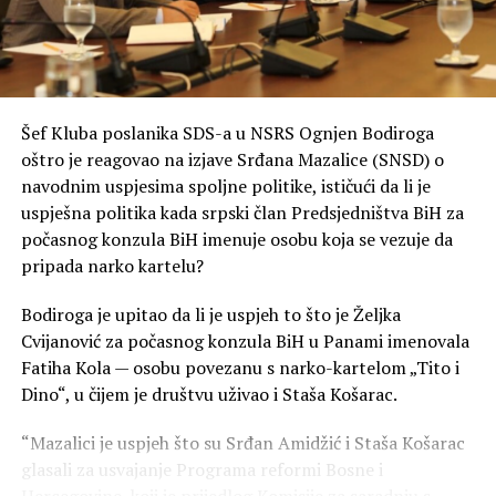
Moja najjasnija poruka građanima je da će onog trenutka
kada mi budemo ti koji vode zajedničke institucije, PDV
će biti ukinut u jednom danu i akcize će biti smanjene.
Gdje su sve te pare od akciza, ja ih ne vidim kroz puteve i
autoputeve“, kaže Stanivuković.
Šef Kluba poslanika SDS-a u NSRS Ognjen Bodiroga
oštro je reagovao na izjave Srđana Mazalice (SNSD) o
Vraćanje novca od akciza građanima od strane lokalnih
navodnim uspjesima spoljne politike, ističući da li je
zajednica je neustavno, nelogično i nešto na što niko
uspješna politika kada srpski član Predsjedništva BiH za
dobronamjeran ne bi pozvao, smatra načelnik Istočne
počasnog konzula BiH imenuje osobu koja se vezuje da
Ilidže Marinko Božović.
pripada narko kartelu?
„Oni su naučili da lokalne zajednice učine zavisnim, a da
Bodiroga je upitao da li je uspjeh to što je Željka
im onda na kašičicu daju neka sredstva. Sada bi da i ono
Cvijanović za počasnog konzula BiH u Panami imenovala
što po trenutnim zakonima, koji su takođe loši, po
Fatiha Kola — osobu povezanu s narko-kartelom „Tito i
kojima lokalne zajednice dobijaju jako malo, trebali
Dino“, u čijem je društvu uživao i Staša Košarac.
nečega da se odreknu“, objašnjava Božović.
“Mazalici je uspjeh što su Srđan Amidžić i Staša Košarac
SNSD više od šest mjeseci u Domu naroda blokira
glasali za usvajanje Programa reformi Bosne i
smanjenje akciza, podsjeća predsjednica Narodnog