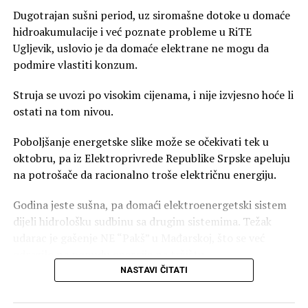
Dugotrajan sušni period, uz siromašne dotoke u domaće
hidroakumulacije i već poznate probleme u RiTE
Ugljevik, uslovio je da domaće elektrane ne mogu da
podmire vlastiti konzum.
Struja se uvozi po visokim cijenama, i nije izvjesno hoće li
ostati na tom nivou.
Poboljšanje energetske slike može se očekivati tek u
oktobru, pa iz Elektroprivrede Republike Srpske apeluju
na potrošače da racionalno troše električnu energiju.
Godina jeste sušna, pa domaći elektroenergetski sistem
dijeli hidrološku sudbinu sa drugim sistemima. Težak
udarac je gašenje NE “Pakš” u Mađarskoj, što se već
odrazilo na ponudu energije na tržištu.
NASTAVI ČITATI
– Imamo ozbiljan nedostatak energije u regionu i da će
se to odraziti na prodaju energije na berzama i