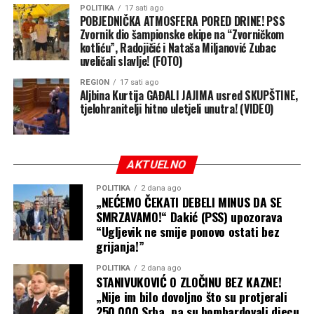
POLITIKA
17 sati ago
POBJEDNIČKA ATMOSFERA PORED DRINE! PSS
Zvornik dio šampionske ekipe na “Zvorničkom
kotliću”, Radojičić i Nataša Miljanović Zubac
uveličali slavlje! (FOTO)
REGION
17 sati ago
Aljbina Kurtija GAĐALI JAJIMA usred SKUPŠTINE,
tjelohranitelji hitno uletjeli unutra! (VIDEO)
AKTUELNO
POLITIKA
2 dana ago
„NEĆEMO ČEKATI DEBELI MINUS DA SE
SMRZAVAMO!“ Dakić (PSS) upozorava
“Ugljevik ne smije ponovo ostati bez
grijanja!”
POLITIKA
2 dana ago
STANIVUKOVIĆ O ZLOČINU BEZ KAZNE!
„Nije im bilo dovoljno što su protjerali
250.000 Srba, pa su bombardovali djecu