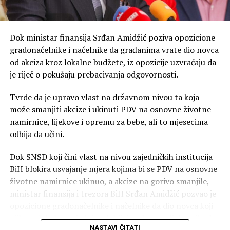
287 litara – naveo je Duško Vujović, rukovodilac sektora
za upravljanje proizvodnjom i vodama ZP
Hidroelektrane na Trebišnjici.
Dok ministar finansija Srđan Amidžić poziva opozicione
gradonačelnike i načelnike da građanima vrate dio novca
Trenutni dotoci su minorni u odnosu na potrošnju. Kota
od akciza kroz lokalne budžete, iz opozicije uzvraćaju da
hidroakumulacije “Bileća” je niža jedanaest metara u
je riječ o pokušaju prebacivanja odgovornosti.
odnosu na plan.
Tvrde da je upravo vlast na državnom nivou ta koja
– Ona može da radio još 30, 40 dana, imamo remont
može smanjiti akcize i ukinuti PDV na osnovne životne
Hidroelektrana na Trebišnjici, koji će trajati preko
namirnice, lijekove i opremu za bebe, ali to mjesecima
mjesec dana, crpimo naše kapacitete, vjerujem da će u
odbija da učini.
oktobru krenuti drugačije – kaže Petrović, navodi
Glas
Srpske
.
Dok SNSD koji čini vlast na nivou zajedničkih institucija
BiH blokira usvajanje mjera kojima bi se PDV na osnovne
Tada se očekuje povratak Termoelektrane Ugljevik u
životne namirnice ukinuo, a akcize na gorivo smanjile,
proizuvodnju. Iznenađenja sa sušom neće biti –
ministar finansija i trezora BiH Srđan Amidžić pozvao je
procjenjuje se da će potrajato do kraja septembra, pa je
opozicione gradonačelnike i načelnike da dio novca koji
izvjesno da će nedostajuća el.energija do daljnjeg biti
njihove lokalne zajednice dobijaju od raspodjele prihoda
kupovana.
NASTAVI ČITATI