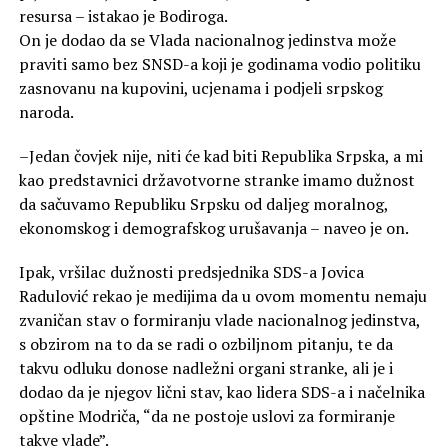
resursa – istakao je Bodiroga.
On je dodao da se Vlada nacionalnog jedinstva može
praviti samo bez SNSD-a koji je godinama vodio politiku
zasnovanu na kupovini, ucjenama i podjeli srpskog
naroda.
–Jedan čovjek nije, niti će kad biti Republika Srpska, a mi
kao predstavnici državotvorne stranke imamo dužnost
da sačuvamo Republiku Srpsku od daljeg moralnog,
ekonomskog i demografskog urušavanja – naveo je on.
Ipak, vršilac dužnosti predsjednika SDS-a Jovica
Radulović rekao je medijima da u ovom momentu nemaju
zvaničan stav o formiranju vlade nacionalnog jedinstva,
s obzirom na to da se radi o ozbiljnom pitanju, te da
takvu odluku donose nadležni organi stranke, ali je i
dodao da je njegov lični stav, kao lidera SDS-a i načelnika
opštine Modriča, “da ne postoje uslovi za formiranje
takve vlade”.