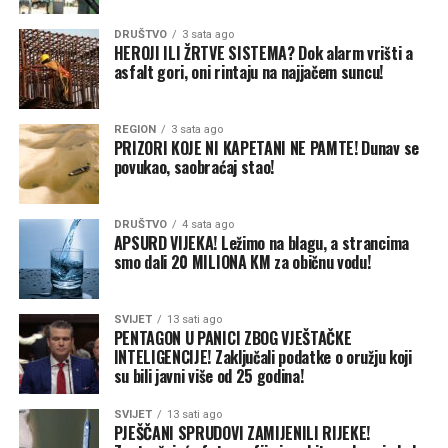
DRUŠTVO
3 sata ago
HEROJI ILI ŽRTVE SISTEMA? Dok alarm vrišti a
asfalt gori, oni rintaju na najjačem suncu!
REGION
3 sata ago
PRIZORI KOJE NI KAPETANI NE PAMTE! Dunav se
povukao, saobraćaj stao!
DRUŠTVO
4 sata ago
APSURD VIJEKA! Ležimo na blagu, a strancima
smo dali 20 MILIONA KM za običnu vodu!
SVIJET
13 sati ago
PENTAGON U PANICI ZBOG VJEŠTAČKE
INTELIGENCIJE! Zaključali podatke o oružju koji
su bili javni više od 25 godina!
SVIJET
13 sati ago
PJEŠČANI SPRUDOVI ZAMIJENILI RIJEKE!