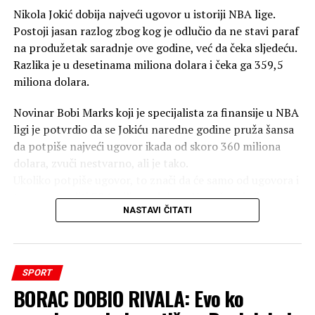
Nikola Jokić dobija najveći ugovor u istoriji NBA lige.
Postoji jasan razlog zbog kog je odlučio da ne stavi paraf
na produžetak saradnje ove godine, već da čeka sljedeću.
Razlika je u desetinama miliona dolara i čeka ga 359,5
miliona dolara.
Novinar Bobi Marks koji je specijalista za finansije u NBA
ligi je potvrdio da se Jokiću naredne godine pruža šansa
da potpiše najveći ugovor ikada od skoro 360 miliona
dolara, zvuči nestvarno, ali je tako.
Ukoliko potpiše ugovor, to znači da će samo od ugovora i
terena zaraditi 724 miliona dolara. Ne računajući
NASTAVI ČITATI
reklame, sponzore i sve što dolazi sa tim.Koliko je Jokić
do sada zaradio? Nikola je do sada od Denvera inkasirao
304.984,295 dolara. U to ne ulazi ugovor od 59 miliona
koji važi za sljedeću sezonu (2026/27), kao ni 62.841,702
SPORT
dolara koje prima za sezonu 2027/28 za koju ima igračku
BORAC DOBIO RIVALA: Evo ko
opciju. Dakle, tada bi se on pitao da li želi produžetak
saradnje ili ne.