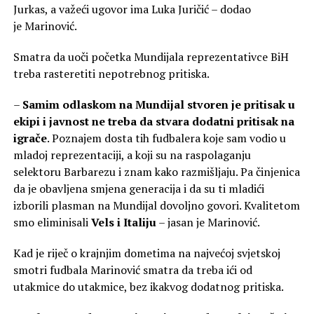
Jurkas, a važeći ugovor ima Luka Juričić – dodao
je Marinović.
Smatra da uoči početka Mundijala reprezentativce BiH
treba rasteretiti nepotrebnog pritiska.
–
Samim odlaskom na Mundijal stvoren je pritisak u
ekipi i javnost ne treba da stvara dodatni pritisak na
igrače
. Poznajem dosta tih fudbalera koje sam vodio u
mladoj reprezentaciji, a koji su na raspolaganju
selektoru Barbarezu i znam kako razmišljaju. Pa činjenica
da je obavljena smjena generacija i da su ti mladići
izborili plasman na Mundijal dovoljno govori. Kvalitetom
smo eliminisali
Vels i Italiju
– jasan je Marinović.
Kad je riječ o krajnjim dometima na najvećoj svjetskoj
smotri fudbala Marinović smatra da treba ići od
utakmice do utakmice, bez ikakvog dodatnog pritiska.