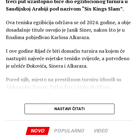
treći put uzastopno biće dio egzibicionog turnira u
Saudijskoj Arabiji pod nazivom “Six Kings Slam”.
Ova teniska egzibicija održava se od 2024. godine, a obje
dosadašnje titule osvojio je Janik Siner, nakon što je u
finalima pobjeđivao Karlosa Alkaraza.
I ove godine Rijad će biti domaćin turnira na kojem će
nastupiti najveće svjetske teniske zvijezde, a potvrđeno
je učešće Đokovića, Sinera i Alkaraza.
Pored njih, mjesto na prestižnom turniru izborili su
Aleksander Zverev, Tejlor Fric i Aleks de Minor.
Turnir u oktobru
NASTAVI ČITATI
“Six Kings Slam” biće održan 21, 22. i 24. oktobra ove
godine.
NOVO
POPULARNO
VIDEO
Novak je na društvenim mrežama potvrdio svoje učešće i