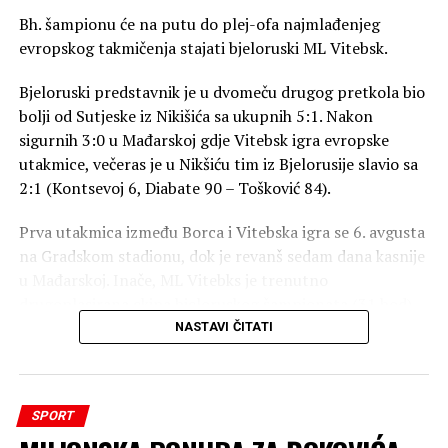
Bh. šampionu će na putu do plej-ofa najmlađenjeg
Produžili su ugovor sa Spenserom Džounsom (dvije
evropskog takmičenja stajati bjeloruski ML Vitebsk.
godine, 12 miliona dolara) i sada se čeka konačna odluka
oko Pejtona Votsona. On navodno traži najmanje 23
Bjeloruski predstavnik je u dvomeču drugog pretkola bio
miliona dolara po sezoni, dok je ponuda Nagetsa između
bolji od Sutjeske iz Nikišića sa ukupnih 5:1. Nakon
16 i 18 miliona. Razlika nije mala, drugi timovi su
sigurnih 3:0 u Mađarskoj gdje Vitebsk igra evropske
zainteresovani i čekaju šansu. Ako se dogovore sa njim,
utakmice, večeras je u Nikšiću tim iz Bjelorusije slavio sa
jasno je da bi zbog poreza na luksuz morali da trejduju
2:1 (Kontsevoj 6, Diabate 90 – Tošković 84).
nekog od nosilaca igre – Džamala Mareja, Erona Gordona
ili Kema Džonsona… piše Mondo.
Prva utakmica između Borca i Vitebska igra se 6. avgusta
na Gradskom stadionu, dok je revanš sedam dana kasnije
u Mađarskoj. Inače, ML Vitebks je trenutno
drugoplasirana ekipa bjeloruskog šampionata (31 bod),
nalazi se odmah iza vodećeg Dinamo iz Minska (33).
NASTAVI ČITATI
Nezavisne
SPORT