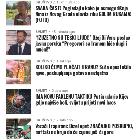
DRUŠTVO
15 minuta ago
najavio spektakl koji će prenositi
Netflix
.
SVAKA ČAST! Pogledajte kako je osmogodišnja
Nina iz Novog Grada ulovila ribu GOLIM RUKAMA!
(FOTO)
SVIJET
45 minuta ago
“IZUZETNO SU TEŠKI LJUDI!” Džej Di Vens poslao
jasnu poruku “Pregovori sa Iranom biće dugi i
mučni!”
DRUŠTVO
1 sat ago
KOLIKO ĆEMO PLAĆATI HRANU? Suša opustošila
njive, poskupljenja gotovo neizbježna
SVIJET
2 sata ago
IMA NOVU PAKLENU TAKTIKU Putin udario Kijev
gdje najviše boli, svijetu prijeti novi haos
DRUŠTVO
2 sata ago
Vozači frapirani: Dizel opet ZNAČAJNO POSKUPIO,
naftaši ne kriju da će cijene još ići gore