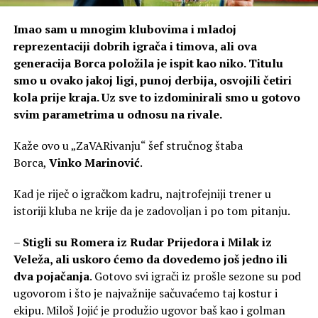
Imao sam u mnogim klubovima i mladoj
reprezentaciji dobrih igrača i timova, ali ova
generacija Borca položila je ispit kao niko. Titulu
smo u ovako jakoj ligi, punoj derbija, osvojili četiri
kola prije kraja. Uz sve to izdominirali smo u gotovo
svim parametrima u odnosu na rivale.
Kaže ovo u „ZaVARivanju“ šef stručnog štaba
Borca,
Vinko Marinović
.
Kad je riječ o igračkom kadru, najtrofejniji trener u
istoriji kluba ne krije da je zadovoljan i po tom pitanju.
–
Stigli su Romera iz Rudar Prijedora i Milak iz
Veleža, ali uskoro ćemo da dovedemo još jedno ili
dva pojačanja
. Gotovo svi igrači iz prošle sezone su pod
ugovorom i što je najvažnije sačuvaćemo taj kostur i
ekipu. Miloš Jojić je produžio ugovor baš kao i golman