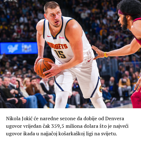
Nikola Jokić će naredne sezone da dobije od Denvera
ugovor vrijedan čak 359,5 miliona dolara što je najveći
ugovor ikada u najjačoj košarkaškoj ligi na svijetu.