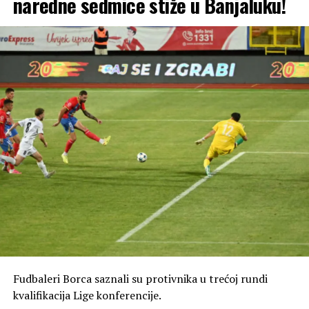
naredne sedmice stiže u Banjaluku!
Šta je Jokić rekao o novom ugovoru?
Poslije pobjede protiv Bosne i Hercegovine u Beogradu je
jedno od pitanja za Jokića bilo baš oko novog ugovora.
Tada je stavio dodatni pritisak na upravu kluba.
“Moja ideja i želja je da ostanem u Denveru zauvijek.
Vjerovatno ću potpisati sljedeće godine. Zbog toga je,
striktno biznis. Moja želja je da do kraja života igram u
Denveru, na njima je da li će da mi ponude ili neće”, rekao
je Jokić.
Šta se dešava u Denveru?
Odluka Jokića da ne potpiše ugovor sada je stavila i
dodatni pritisak na čelnike kluba. Prosto, želi da im stavi
do znanja da moraju da budu aktivniji i da naprave
Fudbaleri Borca saznali su protivnika u trećoj rundi
dovoljno dobar tim koji može da se bori za titulu u NBA
kvalifikacija Lige konferencije.
ligi.