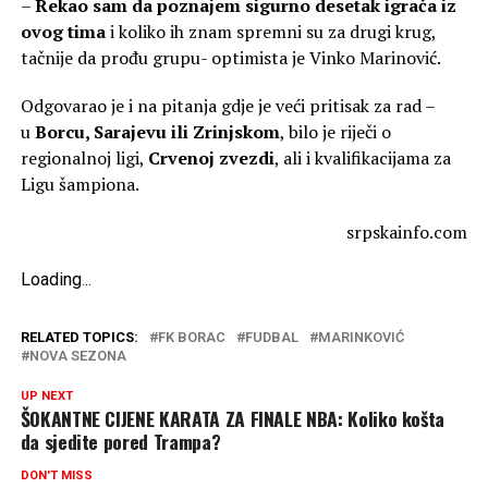
–
Rekao sam da poznajem sigurno desetak igrača iz
ovog tima
i koliko ih znam spremni su za drugi krug,
tačnije da prođu grupu- optimista je Vinko Marinović.
Odgovarao je i na pitanja gdje je veći pritisak za rad –
u
Borcu, Sarajevu ili Zrinjskom
, bilo je riječi o
regionalnoj ligi,
Crvenoj zvezdi
, ali i kvalifikacijama za
Ligu šampiona.
srpskainfo.com
Loading
.
.
.
RELATED TOPICS:
FK BORAC
FUDBAL
MARINKOVIĆ
NOVA SEZONA
UP NEXT
ŠOKANTNE CIJENE KARATA ZA FINALE NBA: Koliko košta
da sjedite pored Trampa?
DON'T MISS