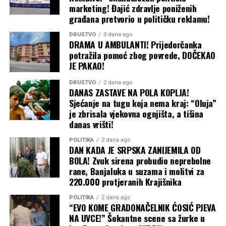
marketing! Đajić zdravlje poniženih
Đoković je prethodne dvije godine gubio u polufinalima
građana pretvorio u političku reklamu!
ove egzibicije, a oba puta bolji je bio Janik Siner.,
prenosi
Nova.rs
DRUŠTVO
3 dana ago
DRAMA U AMBULANTI! Prijedorčanka
potražila pomoć zbog povrede, DOČEKAO
Ipak, 2024. godine savladao je Rafaela Nadala u meču za
JE PAKAO!
treće mjesto, dok je prošle godine predao duel za bronzu
Tejloru Fricu.
DRUŠTVO
2 dana ago
DANAS ZASTAVE NA POLA KOPLJA!
Sjećanje na tugu koja nema kraj: “Oluja”
Zanimljivo je da se Karlos Alkaraz još nije u potpunosti
je zbrisala vjekovna ognjišta, a tišina
oporavio od povrede ručnog zgloba, ali je njegovo učešće
danas vrišti!
na turniru u Saudijskoj Arabiji ipak potvrđeno. Na
glavnom promotivnom posteru upravo su Alkaraz i
POLITIKA
2 dana ago
DAN KADA JE SRPSKA ZANIJEMILA OD
Đoković u prvom planu.
BOLA! Zvuk sirena probudio neprebolne
rane, Banjaluka u suzama i molitvi za
220.000 protjeranih Krajišnika
POLITIKA
2 dana ago
“EVO KOME GRADONAČELNIK ĆOSIĆ PJEVA
NA UVCE!” Šokantne scene sa žurke u