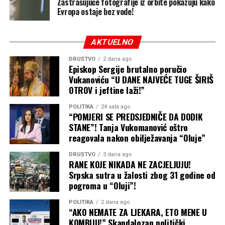
Zastrašujuće fotografije iz orbite pokazuju kako
Evropa ostaje bez vode!
AKTUELNO
DRUŠTVO
2 dana ago
Episkop Sergije brutalno poručio
Vukanoviću “U DANE NAJVEĆE TUGE ŠIRIŠ
OTROV i jeftine laži!”
Ujedno se zahvalio Turkiju Alalšiku, glavnom čovjeku
POLITIKA
24 sata ago
ovog turnira, na pozivu da i ove godine bude dio
“POMJERI SE PREDSJEDNIČE DA DODIK
egzibicije.
STANE”! Tanja Vukomanović oštro
reagovala nakon obilježavanja “Oluje”
Proteklih godina teniseri su samo za učešće dobijali
1,5
DRUŠTVO
3 dana ago
miliona dolara
, dok je nagrada za pobjednika iznosila
RANE KOJE NIKADA NE ZACJELJUJU!
čak
šest miliona dolara.
.
Srpska sutra u žalosti zbog 31 godine od
pogroma u “Oluji”!
Siner ga oba puta zaustavio u
POLITIKA
2 dana ago
polufinalu
“AKO NEMATE ZA LJEKARA, ETO MENE U
KOMBIJU!” Skandalozan politički