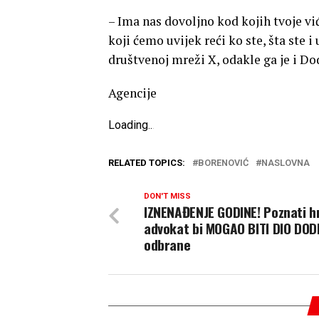
– Ima nas dovoljno kod kojih tvoje vi
koji ćemo uvijek reći ko ste, šta ste i
društvenoj mreži X, odakle ga je i Do
Agencije
Loading
.
.
.
RELATED TOPICS:
BORENOVIĆ
NASLOVNA
DON'T MISS
IZNENAĐENJE GODINE! Poznati h
advokat bi MOGAO BITI DIO DOD
odbrane