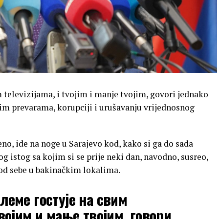
 televizijama, i tvojim i manje tvojim, govori jednako
vim prevarama, korupciji i urušavanju vrijednosnog
eno, ide na noge u Sarajevo kod, kako si ga do sada
g istog sa kojim si se prije neki dan, navodno, susreo,
kod sebe u bakinačkim lokalima.
леме гостује на свим
војим и мање твојим, говори