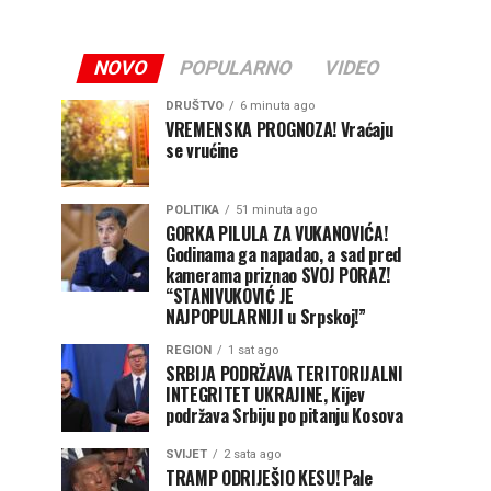
NOVO
POPULARNO
VIDEO
DRUŠTVO
6 minuta ago
VREMENSKA PROGNOZA! Vraćaju
se vrućine
POLITIKA
51 minuta ago
GORKA PILULA ZA VUKANOVIĆA!
Godinama ga napadao, a sad pred
kamerama priznao SVOJ PORAZ!
“STANIVUKOVIĆ JE
NAJPOPULARNIJI u Srpskoj!”
REGION
1 sat ago
SRBIJA PODRŽAVA TERITORIJALNI
INTEGRITET UKRAJINE, Kijev
podržava Srbiju po pitanju Kosova
SVIJET
2 sata ago
TRAMP ODRIJEŠIO KESU! Pale