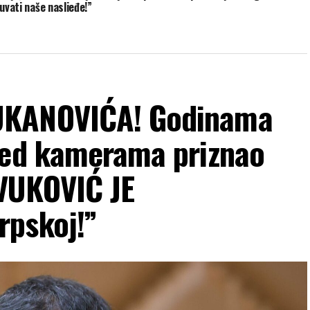
uvati naše nasljeđe!”
UKANOVIĆA! Godinama
red kamerama priznao
VUKOVIĆ JE
rpskoj!”