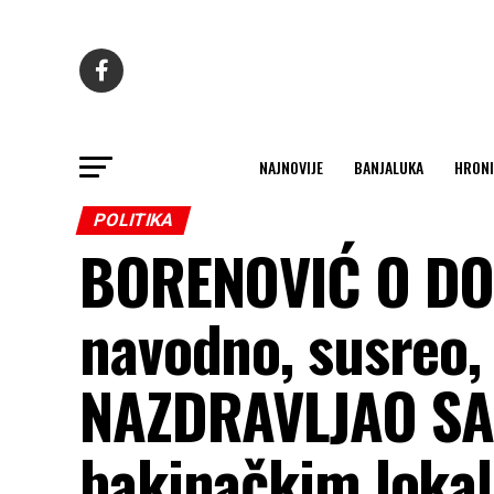
NAJNOVIJE
BANJALUKA
HRONI
POLITIKA
BORENOVIĆ O DODI
navodno, susreo
NAZDRAVLJAO SA 
bakinačkim loka