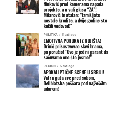
Ninković pred kamerama napada
projekte, a u sali glasa “ZA”!
Milanović brutalan: “Izmišljate
nestale kredite, a dvije godine ste
kočili vodovod!”
POLITIKA
5 sati ago
EMOTIVNA PORUKA IZ RUJIŠTA!
Drinić prisustvovao slavi hrama,
pa poručio! “Ovo je jedini garant da
sačuvamo ono što jesmo!”
REGION
5 sati ago
APOKALIPTIČNE SCENE U SRBIJI!
Vatra guta sve pred sobom,
Deliblatska peščara pod najžešćim
udarom!