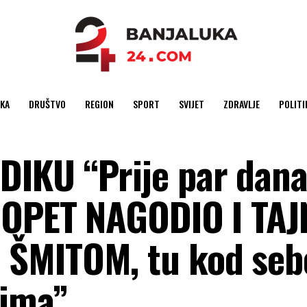
KA
DRUŠTVO
REGION
SPORT
SVIJET
ZDRAVLJE
POLITI
KU “Prije par dana 
, OPET NAGODIO I TA
ŠMITOM, tu kod seb
lima”