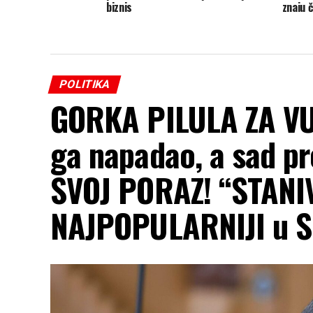
biznis
znaju č
POLITIKA
GORKA PILULA ZA V
ga napadao, a sad p
SVOJ PORAZ! “STANI
NAJPOPULARNIJI u S