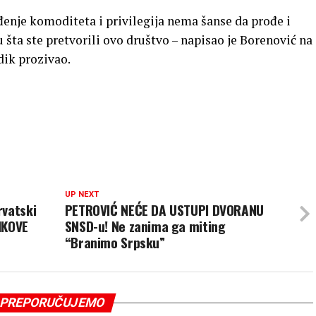
đenje komoditeta i privilegija nema šanse da prođe i
 u šta ste pretvorili ovo društvo – napisao je Borenović na
dik prozivao.
UP NEXT
rvatski
PETROVIĆ NEĆE DA USTUPI DVORANU
IKOVE
SNSD-u! Ne zanima ga miting
“Branimo Srpsku”
PREPORUČUJEMO