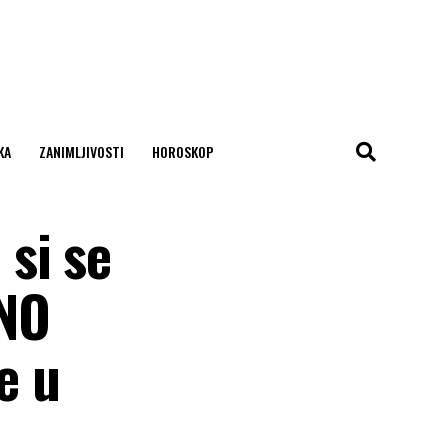
KA
ZANIMLJIVOSTI
HOROSKOP
si se
JNO
e u