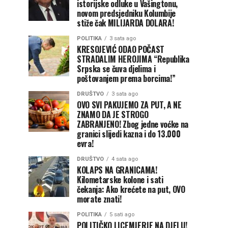
istorijske odluke u Vašingtonu,
novom predsjedniku Kolumbije
stiže čak MILIJARDA DOLARA!
POLITIKA
3 sata ago
KRESOJEVIĆ ODAO POČAST
STRADALIM HEROJIMA “Republika
Srpska se čuva djelima i
poštovanjem prema borcima!”
DRUŠTVO
3 sata ago
OVO SVI PAKUJEMO ZA PUT, A NE
ZNAMO DA JE STROGO
ZABRANJENO! Zbog jedne voćke na
granici slijedi kazna i do 13.000
evra!
DRUŠTVO
4 sata ago
KOLAPS NA GRANICAMA!
Kilometarske kolone i sati
čekanja: Ako krećete na put, OVO
morate znati!
POLITIKA
5 sati ago
POLITIČKO LICEMJERJE NA DJELU!