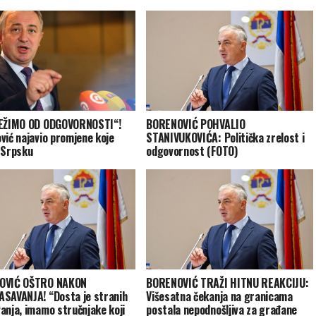
JEŽIMO OD ODGOVORNOSTI“!
BORENOVIĆ POHVALIO
vić najavio promjene koje
STANIVUKOVIĆA: Politička zrelost i
 Srpsku
odgovornost (FOTO)
OVIĆ OŠTRO NAKON
BORENOVIĆ TRAŽI HITNU REAKCIJU:
SAVANJA! “Dosta je stranih
Višesatna čekanja na granicama
anja, imamo stručnjake koji
postala nepodnošljiva za građane