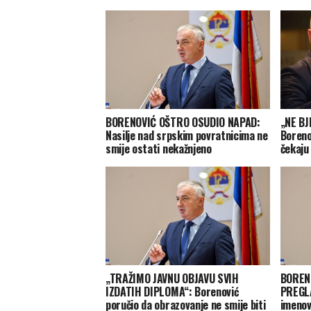
BORENOVIĆ OŠTRO OSUDIO NAPAD:
„NE B
Nasilje nad srpskim povratnicima ne
Boreno
smije ostati nekažnjeno
čekaju
„TRAŽIMO JAVNU OBJAVU SVIH
BOREN
IZDATIH DIPLOMA“: Borenović
PREGLA
poručio da obrazovanje ne smije biti
imenov