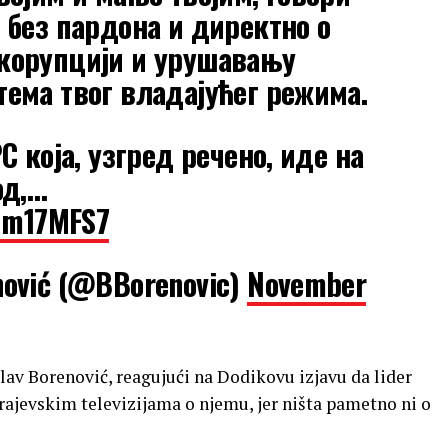
, без пардона и директно о
 корупцији и урушавању
тема твог владајућег режима.
РС која, узгред речено, иде на
од,…
N1m17MFS7
nović (@BBorenovic)
November
lav Borenović, reagujući na Dodikovu izjavu da lider
rajevskim televizijama o njemu, jer ništa pametno ni o