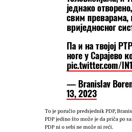
једнако отворено
свим преварама,
вриједносног сис
Па и на твојој РТ
ноге у Сарајево к
pic.twitter.com/I
— Branislav Bore
13, 2023
To je poručio predsjednik PDP, Branis
PDP jedino što može je da priča po sa
PDP ni o sebi ne može ni reći.