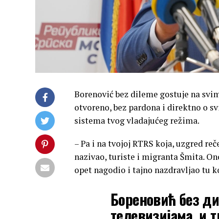
Borenović bez dileme gostuje na svim
otvoreno, bez pardona i direktno o s
sistema tvog vladajućeg režima.
– Pa i na tvojoj RTRS koja, uzgred reč
nazivao, turiste i migranta Šmita. Ono
opet nagodio i tajno nazdravljao tu 
Бореновић без ди
телевизијама, и т