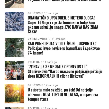
Mišinom Hanu.
DRUŠTVO
10 sati ago
Takođe, imali su i tehničku intervenciju zbog prevrtanja
DRAMATIČNO UPOZORENJE METEOROLOGA!
traktora na Stričićima, prenose Nezavisne.
Super El Ninjo i rijetki fenomen u Indijskom
okeanu udružuju snage, EVO KAKVA NAS ZIMA
ČEKA!
ZANIMLJIVOSTI
11 sati ago
KAD PORED PUTA VIDITE ŽBUN – USPORITE!
Policajac izveo neviđenu kamuflažu i spakovao
74 kazne!
POLITIKA
11 sati ago
“ZDRAVLJE SE NE SMJE OPOREZIVATI!”
Stanivuković “Narod masovno potpisuje peticiju
zbog NENORMALNIH cijena lijekova!”
DRUŠTVO
12 sati ago
U subotu malo svježije, pa šok! Od nedjelje
ulazimo u NOVI TOPLOTNI TALAS, u najavi ova
temperatura
POLITIKA
12 sati ago