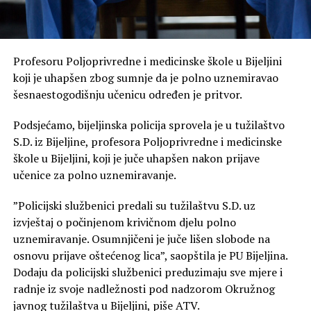
Profesoru Poljoprivredne i medicinske škole u Bijeljini
koji je uhapšen zbog sumnje da je polno uznemiravao
šesnaestogodišnju učenicu određen je pritvor.
Podsjećamo, bijeljinska policija sprovela je u tužilaštvo
S.D. iz Bijeljine, profesora Poljoprivredne i medicinske
škole u Bijeljini, koji je juče uhapšen nakon prijave
učenice za polno uznemiravanje.
”Policijski službenici predali su tužilaštvu S.D. uz
izvještaj o počinjenom krivičnom djelu polno
uznemiravanje. Osumnjičeni je juče lišen slobode na
osnovu prijave oštećenog lica”, saopštila je PU Bijeljina.
Dodaju da policijski službenici preduzimaju sve mjere i
radnje iz svoje nadležnosti pod nadzorom Okružnog
javnog tužilaštva u Bijeljini, piše ATV.