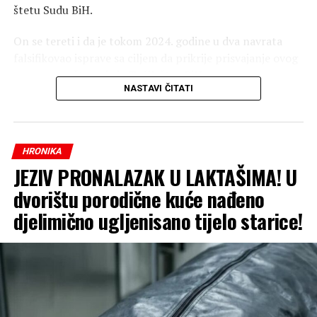
štetu Sudu BiH.
On se tereti i da je tokom 2024. godine u dva navrata
falsifikovao isprave sa ciljem da prikrije prisvajanje ovog
novca, saopšteno je iz Tužilaštva BiH.
NASTAVI ČITATI
Optuženi se tereti da je počinio krivično djelo pronevjera
u službi, te krivično djelo falsifikovanje isprave.
HRONIKA
JEZIV PRONALAZAK U LAKTAŠIMA! U
dvorištu porodične kuće nađeno
djelimično ugljenisano tijelo starice!