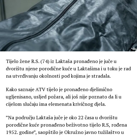
Tijelo žene R.S. (74) iz Laktaša pronađeno je juče u
dvorištu njene porodične kuće u Laktašima i u toku je rad
na utvrđivanju okolnosti pod kojima je stradala.
Kako saznaje ATV tijelo je pronađeno djelimično
ugljenisano, usljed požara, ali još nije poznato da li u
cijelom slučaju ima elemenata krivičnog djela.
”Na području Laktaša juče je oko 22 časa u dvorištu
porodične kuće pronađeno beživotno tijelo R.S, rođena
1952. godine”, saopštilo je Okružno javno tužilaštvo u