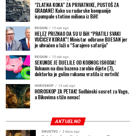
“ZLATNA KOKA” ZA PRIVATNIKE, PUSTOŠ ZA
GRAĐANE! Kako su rudarske kompanije
ispumpale stotine miliona iz BiH!
REGION
13 sati ago
HELEZ PRIZNAO DA SU U BiH “PRATILI SVAKI
VUČIĆEV KORAK”! Ministar odbrane BIJESAN jer
je uhvaćen u laži o “Sarajevo safariju”
REGION
13 sati ago
SEKUNDE JE DIJELILE OD KOBNOG ISHODA!
Vakuum na dnu bazena zarobio dijete (7),
doktorka je golim rukama vratila iz mrtvih!
HOROSKOP
14 sati ago
HOROSKOP ZA PETAK! Sudbinski susret za Vage,
a Bikovima stiže novac!
AKTUELNO
DRUŠTVO
3 dana ago