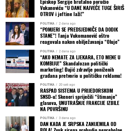
Episkop Sergije brutalno poručio
Vukanoviću “U DANE NAJVEĆE TUGE ŠIRIŠ
OTROV i jeftine laži!”
POLITIKA
2 dana ago
“POMJERI SE PREDSJEDNIČE DA DODIK
STANE”! Tanja Vukomanović oštro
reagovala nakon obilježavanja “Oluje”
POLITIKA
2 dana ago
“AKO NEMATE ZA LJEKARA, ETO MENE U
KOMBIJU!” Skandalozan politički
marketing! Đajić zdravlje poniženih
građana pretvorio u političku reklamu!
POLITIKA
20 sati ago
RASPAD SISTEMA U PRIJEDORSKOM
SNSD-u! Skeneri spriječili “štimanje”
glasova, UNUTRAŠNJE FRAKCIJE IZBILE
NA POVRŠINU
POLITIKA
3 dana ago
DAN KADA JE SRPSKA ZANIJEMILA OD
BOLA! Zvuk sirena probudio neprebolne