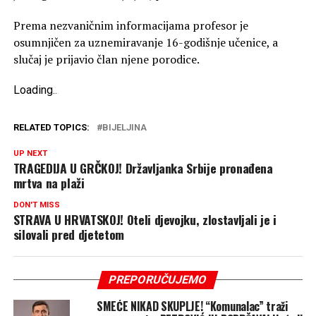
Prema nezvaničnim informacijama profesor je
osumnjičen za uznemiravanje 16-godišnje učenice, a
slučaj je prijavio član njene porodice.
Loading
.
.
.
RELATED TOPICS:
BIJELJINA
UP NEXT
TRAGEDIJA U GRČKOJ! Državljanka Srbije pronađena
mrtva na plaži
DON'T MISS
STRAVA U HRVATSKOJ! Oteli djevojku, zlostavljali je i
silovali pred djetetom
PREPORUČUJEMO
SMEĆE NIKAD SKUPLJE! “Komunalac” traži