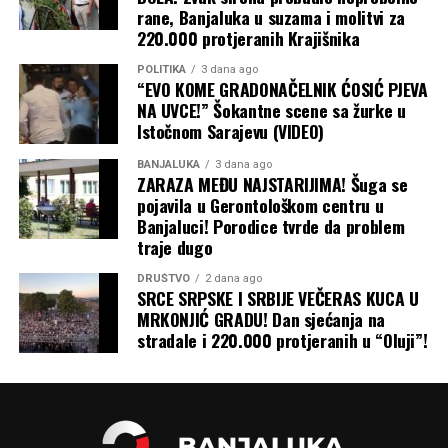
rane, Banjaluka u suzama i molitvi za
220.000 protjeranih Krajišnika
POLITIKA
3 dana ago
“EVO KOME GRADONAČELNIK ĆOSIĆ PJEVA
NA UVCE!” Šokantne scene sa žurke u
Istočnom Sarajevu (VIDEO)
BANJALUKA
3 dana ago
ZARAZA MEĐU NAJSTARIJIMA! Šuga se
pojavila u Gerontološkom centru u
Banjaluci! Porodice tvrde da problem
traje dugo
DRUŠTVO
2 dana ago
SRCE SRPSKE I SRBIJE VEČERAS KUCA U
MRKONJIĆ GRADU! Dan sjećanja na
stradale i 220.000 protjeranih u “Oluji”!