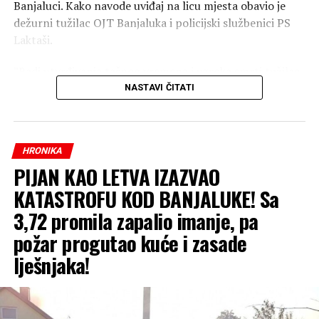
Banjaluci. Kako navode uviđaj na licu mjesta obavio je
dežurni tužilac OJT Banjaluka i policijski službenici PS
Laktaši.
”Radi utvrđivanja tačnog vremena i uzroka smrti tužilac
je naložio da se izvrši obdukcija beživotnog tijela koja će
NASTAVI ČITATI
biti obavljena u Zavodu za sudsku medicinu Republike
Srpske, a naloženo je i preduzimanje mjera i radnji radi
utvrđivanja svih okolnosti događaja”, navode u
HRONIKA
tužilaštvu.
PIJAN KAO LETVA IZAZVAO
KATASTROFU KOD BANJALUKE! Sa
3,72 promila zapalio imanje, pa
požar progutao kuće i zasade
lješnjaka!