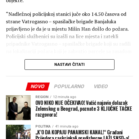
objekte.
“Nadležnoj policijskoj stanici juče oko 14.50 časova od
strane Vatrogasno – spasilačke brigade Banjaluka
prijavljeno je da je u mjestu Mišin Han došlo do požara.
Policijski službenici su izašli na lice mjesta i zatekli
pripadnike Vatrogasno – spasilačke brigade koji su radili
na lokalizaciji požara koji je zahvatio parcele sa zasadom
lješnjaka, dva pomoćna objekta, porodičnu kuću i krov
NASTAVI ČITATI
druge porodične kuće”, naveli su oni.
Kako su dodali, o svemu je obaviješten dežurni tužilac
NOVO
POPULARNO
VIDEO
Okružnog javnog tužilaštva Banjaluka.
REGION
12 minuta ago
Podsjećamo, iz Vatrogasno-spasilačke brigade saopštili
OVO NIKO NIJE OČEKIVAO! Vučić najavio dolazak
su ranije da je požar gasilo 14 vatrogasaca sa četiri
Zelenskog u Beograd, poznate 3 KLJUČNE TAČKE
razgovora!
vozila.
POLITIKA
41 minuta ago
Pored toga, vatrogasci su gasili i požar koji je zahvatio
„K’O DA KOPAJU PANAMSKI KANAL!“ Građani
smeće i nisko rastinje u Kolima, kao i požar u šumi u
Prijedora raskrinkali predizborne LAŽI SNSD-a!