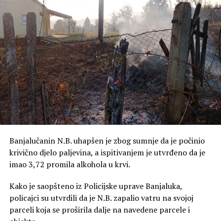
Banjalučanin N.B. uhapšen je zbog sumnje da je počinio
krivično djelo paljevina, a ispitivanjem je utvrđeno da je
imao 3,72 promila alkohola u krvi.
Kako je saopšteno iz Policijske uprave Banjaluka,
policajci su utvrdili da je N.B. zapalio vatru na svojoj
parceli koja se proširila dalje na navedene parcele i