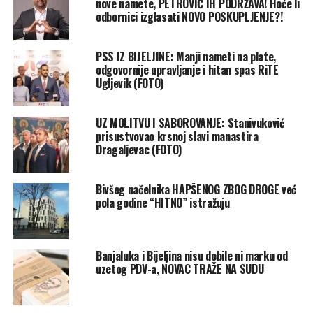
nove namete, PETROVIĆ IH PODRŽAVA! Hoće li
odbornici izglasati NOVO POSKUPLJENJE?!
PSS IZ BIJELJINE: Manji nameti na plate,
odgovornije upravljanje i hitan spas RiTE
Ugljevik (FOTO)
UZ MOLITVU I SABOROVANJE: Stanivuković
prisustvovao krsnoj slavi manastira
Dragaljevac (FOTO)
Bivšeg načelnika HAPŠENOG ZBOG DROGE već
pola godine “HITNO” istražuju
Banjaluka i Bijeljina nisu dobile ni marku od
uzetog PDV-a, NOVAC TRAŽE NA SUDU