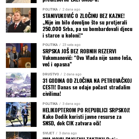
POLITIKA
2 dana ago
STANIVUKOVIĆ O ZLOČINU BEZ KAZNE!
„Nije im bilo dovoljno što su protjerali
250.000 Srba, pa su bombardovali djecu
i starce u koloni!“
POLITIKA
23 sata ago
SRPSKA JOŠ BEZ ROBNIH REZERVI
Vukomanović: “Ova Vlada nije samo loša,
već i opasna”
DRUŠTVO
2 dana ago
31 GODINA OD ZLOČINA NA PETROVAČKOJ
CESTI! Danas se odaje počast stradalim
civilima!
POLITIKA
3 dana ago
HELIKOPTEROM PO REPUBLICI SRPSKOJ!
Kako Dodik koristi javne resurse za
SNSD, dok CIK zatvara oči!
SVIJET
3 dana ago