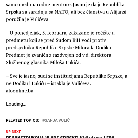
samo međunarodne mentore. Јasno je da je Republika
Srpska za saradnju sa NATO, ali bez članstva u Alijansi –
poručila je Vulićeva.
– U ponedjeljak, 5. februara, zakazano je ročište u
predmetu koji se pred Sudom BiH vodi protiv
predsjednika Republike Srpske Milorada Dodika.
Predmet je zvanično razdvojen od v.d. direktora
Službenog glasnika Miloša Lukića.
– Sve je jasno, sudi se institucijama Republike Srpske, a
ne Dodiku i Lukiću – istakla je Vulićeva.
aloonline.ba
Loading
.
.
.
RELATED TOPICS:
SANJA VULIĆ
UP NEXT
REKONSTRUKCIJA VLADE SRPSKE! Vidjećemo LEĐA