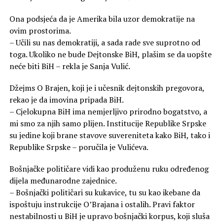
Ona podsjeća da je Amerika bila uzor demokratije na
ovim prostorima.
– Učili su nas demokratiji, a sada rade sve suprotno od
toga. Ukoliko ne bude Dejtonske BiH, plašim se da uopšte
neće biti BiH – rekla je Sanja Vulić.
Džejms O Brajen, koji je i učesnik dejtonskih pregovora,
rekao je da imovina pripada BiH.
– Cjelokupna BiH ima nemjerljivo prirodno bogatstvo, a
mi smo za njih samo plijen. Institucije Republike Srpske
su jedine koji brane stavove suvereniteta kako BiH, tako i
Republike Srpske – poručila je Vulićeva.
Bošnjačke političare vidi kao produženu ruku određenog
dijela međunarodne zajednice.
– Bošnjački političari su kukavice, tu su kao ikebane da
ispoštuju instrukcije O’Brajana i ostalih. Pravi faktor
nestabilnosti u BiH je upravo bošnjački korpus, koji sluša