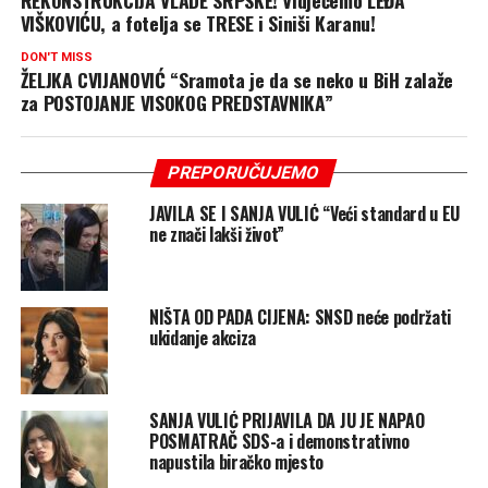
VIŠKOVIĆU, a fotelja se TRESE i Siniši Karanu!
DON'T MISS
ŽELJKA CVIJANOVIĆ “Sramota je da se neko u BiH zalaže
za POSTOJANJE VISOKOG PREDSTAVNIKA”
PREPORUČUJEMO
JAVILA SE I SANJA VULIĆ “Veći standard u EU
ne znači lakši život”
NIŠTA OD PADA CIJENA: SNSD neće podržati
ukidanje akciza
SANJA VULIĆ PRIJAVILA DA JU JE NAPAO
POSMATRAČ SDS-a i demonstrativno
napustila biračko mjesto