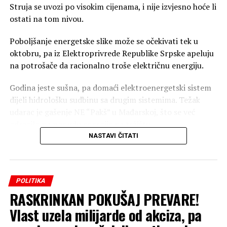
Struja se uvozi po visokim cijenama, i nije izvjesno hoće li
ostati na tom nivou.
Poboljšanje energetske slike može se očekivati tek u
oktobru, pa iz Elektroprivrede Republike Srpske apeluju
na potrošače da racionalno troše električnu energiju.
Godina jeste sušna, pa domaći elektroenergetski sistem
dijeli hidrološku sudbinu sa drugim sistemima. Težak
udarac je gašenje NE “Pakš” u Mađarskoj, što se već
odrazilo na ponudu energije na tržištu.
NASTAVI ČITATI
– Imamo ozbiljan nedostatak energije u regionu i da će
se to odraziti na prodaju energije na berzama i
biletaralno, između kupaca i prodavaca – rekao je Luka
POLITIKA
Petrović, v.d. direkora MH Elektroprivreda Republike
RASKRINKAN POKUŠAJ PREVARE!
Srpske.
Vlast uzela milijarde od akciza, pa
Domaći sistem izvukli su natprosječno kišoviti januar i