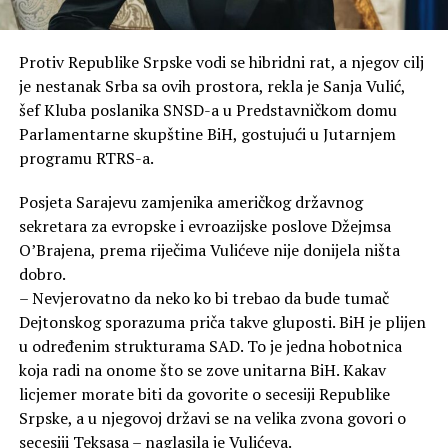
Protiv Republike Srpske vodi se hibridni rat, a njegov cilj
je nestanak Srba sa ovih prostora, rekla je Sanja Vulić,
šef Kluba poslanika SNSD-a u Predstavničkom domu
Parlamentarne skupštine BiH, gostujući u Јutarnjem
programu RTRS-a.
Posjeta Sarajevu zamjenika američkog državnog
sekretara za evropske i evroazijske poslove Džejmsa
O’Brajena, prema riječima Vulićeve nije donijela ništa
dobro.
– Nevjerovatno da neko ko bi trebao da bude tumač
Dejtonskog sporazuma priča takve gluposti. BiH je plijen
u određenim strukturama SAD. To je jedna hobotnica
koja radi na onome što se zove unitarna BiH. Kakav
licjemer morate biti da govorite o secesiji Republike
Srpske, a u njegovoj državi se na velika zvona govori o
secesiji Teksasa – naglasila je Vulićeva.