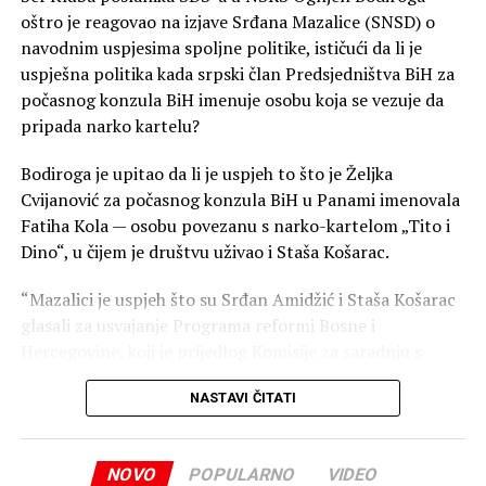
oštro je reagovao na izjave Srđana Mazalice (SNSD) o
Vraćanje novca od akciza građanima od strane lokalnih
navodnim uspjesima spoljne politike, ističući da li je
zajednica je neustavno, nelogično i nešto na što niko
uspješna politika kada srpski član Predsjedništva BiH za
dobronamjeran ne bi pozvao, smatra načelnik Istočne
počasnog konzula BiH imenuje osobu koja se vezuje da
Ilidže Marinko Božović.
pripada narko kartelu?
„Oni su naučili da lokalne zajednice učine zavisnim, a da
Bodiroga je upitao da li je uspjeh to što je Željka
im onda na kašičicu daju neka sredstva. Sada bi da i ono
Cvijanović za počasnog konzula BiH u Panami imenovala
što po trenutnim zakonima, koji su takođe loši, po
Fatiha Kola — osobu povezanu s narko-kartelom „Tito i
kojima lokalne zajednice dobijaju jako malo, trebali
Dino“, u čijem je društvu uživao i Staša Košarac.
nečega da se odreknu“, objašnjava Božović.
“Mazalici je uspjeh što su Srđan Amidžić i Staša Košarac
SNSD više od šest mjeseci u Domu naroda blokira
glasali za usvajanje Programa reformi Bosne i
smanjenje akciza, podsjeća predsjednica Narodnog
Hercegovine, koji je prijedlog Komisije za saradnju s
fronta Jelena Trivić.
NATO-om (u kojoj je i Obren Petrović).
NASTAVI ČITATI
„Za to što ne žele da urade okrivljuju druge. Pa zato što
Ukratko, ostao je još samo jedan korak da se otvore
njima odgovaraju više cijene, zbog priliva više novca po
pregovori Bosne i Hercegovine za ulazak u NATO, sve
osnovu PDV-a, a za to što građani osjećaju težinu viših
NOVO
POPULARNO
VIDEO
zahvaljujući SNSD-u. Zar je za Srbe to uspješna spoljna