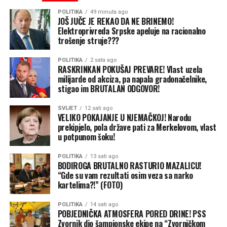
cijena, pa njih baš i nije briga za to“, smatra Trivić.
politika?”, upitao je Bodiroga.
POLITIKA
49 minuta ago
JOŠ JUČE JE REKAO DA NE BRINEMO!
Umjesto da urade ono što im je u nadležnosti i smanje
Kako je istakao politika SNSD-a je dovela i do usvajanja
Elektroprivreda Srpske apeluje na racionalno
iznos akciza, uz ukinanje PDV-a na opremu za bebe,
trošenje struje???
Zakona o sprečavanju sukoba interesa u institucijama na
lijekove i osnovne životne namirnice, SNSD i Amidžić
nivou BiH, zahvaljujući SNSD-u odluke se donese
POLITIKA
2 sata ago
mažu oči narodu, zaključuju naši sagovornici.
prostom većinom bez prava veta.
RASKRINKAN POKUŠAJ PREVARE! Vlast uzela
milijarde od akciza, pa napala gradonačelnike,
stigao im BRUTALAN ODGOVOR!
SVIJET
12 sati ago
VELIKO POKAJANJE U NJEMAČKOJ! Narodu
prekipjelo, pola države pati za Merkelovom, vlast
u potpunom šoku!
POLITIKA
13 sati ago
BODIROGA BRUTALNO RASTURIO MAZALICU!
(BN)
“Gde su vam rezultati osim veza sa narko
kartelima?!” (FOTO)
POLITIKA
14 sati ago
POBJEDNIČKA ATMOSFERA PORED DRINE! PSS
Zvornik dio šampionske ekipe na “Zvorničkom