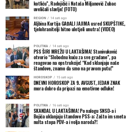
kotliću”, Radojičić i Nataša Miljanović Zubac
uveličali slavlje! (FOTO)
(BN) Foto: BN
REGION
14 sati ago
Aljbina Kurtija GAĐALI JAJIMA usred SKUPŠTINE,
tjelohranitelji hitno uletjeli unutra! (VIDEO)
POLITIKA
14 sati ago
PSS ŠIRI MREŽU U LAKTAŠIMA! Stanivuković
otvorio “Slobodnu kuću za sve građane”, pa
reagovao na opstrukcije! “Kad sklanjaju naše
štandove, znamo da smo na pravom putu!”
HOROSKOP
15 sati ago
DNEVNI HOROSKOP ZA 9. AVGUST, JEDAN ZNAK
mora dobro da pripazi na emotivne odluke!
POLITIKA
16 sati ago
SKANDAL U LAKTAŠIMA! Po nalogu SNSD-a i
Bojića uklanjaju štandove PSS-a: Zašto im smeta
nulta stopa PDV-a i volja naroda?!