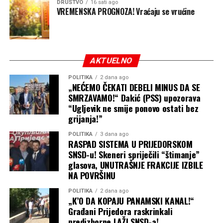
DRUŠTVO
16 sati ago
VREMENSKA PROGNOZA! Vraćaju se vrućine
AKTUELNO
POLITIKA
2 dana ago
„NEĆEMO ČEKATI DEBELI MINUS DA SE
SMRZAVAMO!“ Dakić (PSS) upozorava
“Ugljevik ne smije ponovo ostati bez
grijanja!”
POLITIKA
3 dana ago
RASPAD SISTEMA U PRIJEDORSKOM
SNSD-u! Skeneri spriječili “štimanje”
glasova, UNUTRAŠNJE FRAKCIJE IZBILE
NA POVRŠINU
POLITIKA
2 dana ago
„K’O DA KOPAJU PANAMSKI KANAL!“
Građani Prijedora raskrinkali
predizborne LAŽI SNSD-a!