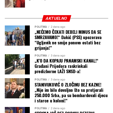
AKTUELNO
POLITIKA
2 dana ago
„NEĆEMO ČEKATI DEBELI MINUS DA SE
SMRZAVAMO!“ Dakić (PSS) upozorava
“Ugljevik ne smije ponovo ostati bez
grijanja!”
POLITIKA
3 dana ago
„K’O DA KOPAJU PANAMSKI KANAL!“
Građani Prijedora raskrinkali
predizborne LAŽI SNSD-a!
POLITIKA
3 dana ago
STANIVUKOVIĆ O ZLOČINU BEZ KAZNE!
„Nije im bilo dovoljno što su protjerali
250.000 Srba, pa su bombardovali djecu
i starce u koloni!“
POLITIKA
2 dana ago