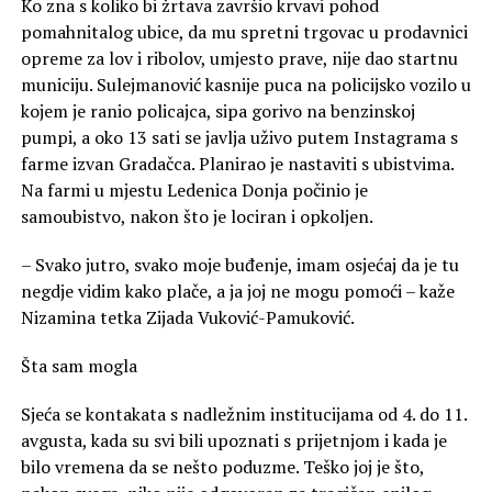
Ko zna s koliko bi žrtava završio krvavi pohod
pomahnitalog ubice, da mu spretni trgovac u prodavnici
opreme za lov i ribolov, umjesto prave, nije dao startnu
municiju. Sulejmanović kasnije puca na policijsko vozilo u
kojem je ranio policajca, sipa gorivo na benzinskoj
pumpi, a oko 13 sati se javlja uživo putem Instagrama s
farme izvan Gradačca. Planirao je nastaviti s ubistvima.
Na farmi u mjestu Ledenica Donja počinio je
samoubistvo, nakon što je lociran i opkoljen.
– Svako jutro, svako moje buđenje, imam osjećaj da je tu
negdje vidim kako plače, a ja joj ne mogu pomoći – kaže
Nizamina tetka Zijada Vuković-Pamuković.
Šta sam mogla
Sjeća se kontakata s nadležnim institucijama od 4. do 11.
avgusta, kada su svi bili upoznati s prijetnjom i kada je
bilo vremena da se nešto poduzme. Teško joj je što,