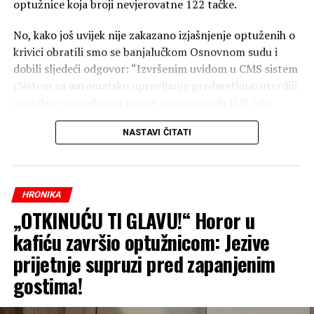
optužnice koja broji nevjerovatne 122 tačke.
No, kako još uvijek nije zakazano izjašnjenje optuženih o
krivici obratili smo se banjalučkom Osnovnom sudu i
dobili sljedeći odgovor: “Izvršenim uvidom u CMS sistem
(Sistem za automatsko upravljanje predmetima) utvrdili
smo da je u predmetu protiv osumnjičenih Đ.D. i dr.
potvrđena optužnica, ali ovaj sud zbog procesnih radnji
NASTAVI ČITATI
još nije zakazao ročište za izjašnjenje o krivnji. Ističemo
da će ročište biti zakazano u najkraćem mogućem roku.“
Podsjetimo, prema optužnici Davidović se tereti da je
kao direktor preduzeća „Ekvator“ organizovao prodaju
HRONIKA
stanova u kompleksu “Novi Borik” koje nikada nije
„OTKINUĆU TI GLAVU!“ Horor u
završio.
kafiću završio optužnicom: Jezive
Od 2016. do 2024. godine doveo je u zabludu veliki broj
prijetnje supruzi pred zapanjenim
kupaca, lažno im prikazujući da će nekretnine biti
gostima!
izgrađene u ugovorenim rokovima.