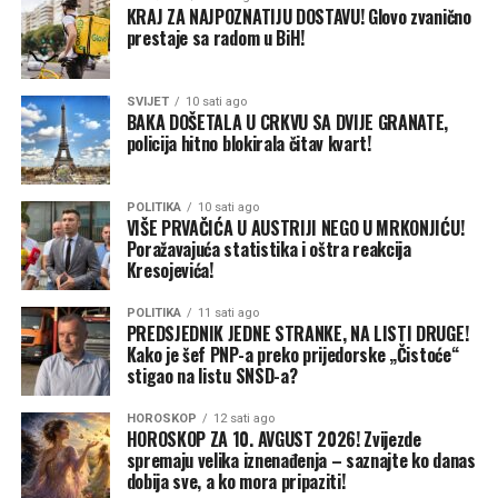
KRAJ ZA NAJPOZNATIJU DOSTAVU! Glovo zvanično
prestaje sa radom u BiH!
SVIJET
10 sati ago
BAKA DOŠETALA U CRKVU SA DVIJE GRANATE,
policija hitno blokirala čitav kvart!
POLITIKA
10 sati ago
VIŠE PRVAČIĆA U AUSTRIJI NEGO U MRKONJIĆU!
Poražavajuća statistika i oštra reakcija
Kresojevića!
POLITIKA
11 sati ago
PREDSJEDNIK JEDNE STRANKE, NA LISTI DRUGE!
Kako je šef PNP-a preko prijedorske „Čistoće“
stigao na listu SNSD-a?
HOROSKOP
12 sati ago
HOROSKOP ZA 10. AVGUST 2026! Zvijezde
spremaju velika iznenađenja – saznajte ko danas
dobija sve, a ko mora pripaziti!