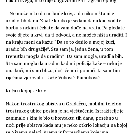
nakon svega, niko nije odgovoran za tragičan epilog.
– Ne može niko da ne bude kriv, a da niko ništa nije
uradio tih dana. Znate koliko je sedam dana kad vodite
borbu s nekim i čekate da vam dođe na vrata. Pa gledate
svoje dijete u krvi, da ti odvodi, a ne možeš ništa uraditi. I
na kraju meni da kažu: “Da se to desilo u mojoj kući,
uradio bih drugačije”. Šta sam ja, jedna žena, u tom
trenutku mogla da uradim?! Da sam mogla, uradila bih.
Šta sam mogla da uradim kad mi policija kaže – neka je
ona kući, mi smo blizu, doći ćemo i pomoći. Ja sam tim
riječima vjerovala – kaže Vuković-Pamuković.
Kuća u kojoj se krio
Nakon trostrukog ubistva u Gradačcu, mobilni telefon
trostrukog ubice poslan je na vještačenje. Istražitelje je
zanimalo s kim je bio u kontaktu tih dana, posebno u
noći prije ubistva kada mu je neko otkrio lokaciju na kojoj
se Nizama nalazi. Prema informacijama koje ima