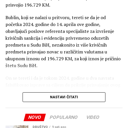
prisvojio 196.729 KM.
Bublin, koji se nalazi u pritvoru, tereti se da je od
početka 2024. godine do 14. aprila ove godine,
obavljajući poslove referenta specijaliste za izvršenje
krivičnih sankcija i evidenciju privremeno oduzetih
predmeta u Sudu BiH, nezakonito iz više krivičnih
predmeta prisvajao novac u različitim valutama u
ukupnom iznosu od 196.729 KM, za koji iznos je pričinio
štetu Sudu BiH.
On se tereti i da je tokom 2024. godine u dva navrata
falsifikovao isprave sa ciljem da prikrije prisvajanje ovog
novca, saopšteno je iz Tužilaštva BiH.
NASTAVI ČITATI
Optuženi se tereti da je počinio krivično djelo pronevjera
u službi, te krivično djelo falsifikovanje isprave.
NOVO
POPULARNO
VIDEO
DRUŠTVO
9 sati ago