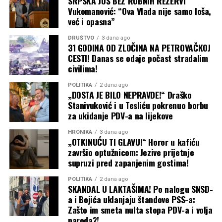
SRPSKA JOŠ BEZ ROBNIH REZERVI
Vukomanović: “Ova Vlada nije samo loša,
već i opasna”
DRUŠTVO
3 dana ago
31 GODINA OD ZLOČINA NA PETROVAČKOJ
CESTI! Danas se odaje počast stradalim
civilima!
POLITIKA
2 dana ago
„DOSTA JE BILO NEPRAVDE!“ Draško
Stanivuković i u Tesliću pokrenuo borbu
za ukidanje PDV-a na lijekove
HRONIKA
3 dana ago
„OTKINUĆU TI GLAVU!“ Horor u kafiću
završio optužnicom: Jezive prijetnje
supruzi pred zapanjenim gostima!
POLITIKA
2 dana ago
SKANDAL U LAKTAŠIMA! Po nalogu SNSD-
a i Bojića uklanjaju štandove PSS-a:
Zašto im smeta nulta stopa PDV-a i volja
naroda?!