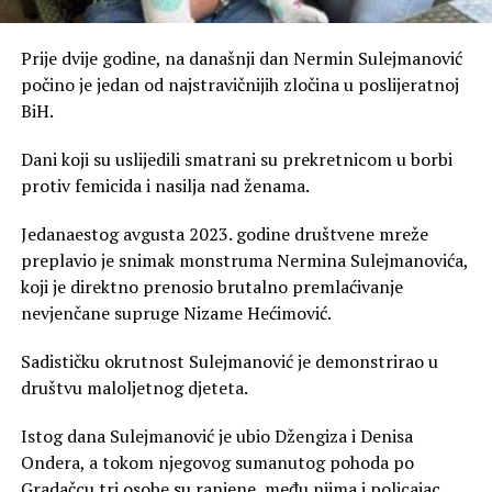
Prije dvije godine, na današnji dan Nermin Sulejmanović
počino je jedan od najstravičnijih zločina u poslijeratnoj
BiH.
Dani koji su uslijedili smatrani su prekretnicom u borbi
protiv femicida i nasilja nad ženama.
Jedanaestog avgusta 2023. godine društvene mreže
preplavio je snimak monstruma Nermina Sulejmanovića,
koji je direktno prenosio brutalno premlaćivanje
nevjenčane supruge Nizame Hećimović.
Sadističku okrutnost Sulejmanović je demonstrirao u
društvu maloljetnog djeteta.
Istog dana Sulejmanović je ubio Džengiza i Denisa
Ondera, a tokom njegovog sumanutog pohoda po
Gradačcu tri osobe su ranjene, među njima i policajac.