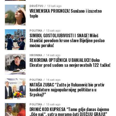
DRUŠTVO
13 sati ago
VREMENSKA PROGNOZA! Sunčano i izuzetno
toplo
POLITIKA
13 sati ago
SIMBOL GOSTOLJUBIVOSTI I SNAGE! Miloš
Stanišić povodom krsne slave Bijeljine poslao
moćnu poruku!
HRONIKA
14 sati ago
REKORDNA OPTUŽNICA U BANJALUCI! Đoko
Ekvator pred sudom sa nevjerovatnih 122 tačke!
POLITIKA
14 sati ago
NATAŠA ZUBAC “Zašto je Vukanović bio protiv
kandidature najpopularnijeg političara u
Srpskoj?”
POLITIKA
15 sati ago
DRINIĆ KOD KUPRESA “Tamo gdje danas čujemo
„Oče naš“, sutra moramo čuti DJEČIJU GRAJU!”