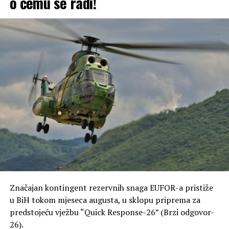
o čemu se radi!
jasnu poruku naroda da želi državu koja brine o svojim
najranjivijim kategorijama.
Obilazak svih opština: Akcija prikupljanja potpisa
nastavlja se širom Srpske, od grada do grada.
Konačni cilj: Pretvaranje narodne inicijative u konkretne
zakonske izmjene u parlamentu.
Značajan kontingent rezervnih snaga EUFOR-a pristiže
u BiH tokom mjeseca augusta, u sklopu priprema za
predstojeću vježbu “Quick Response-26” (Brzi odgovor-
26).