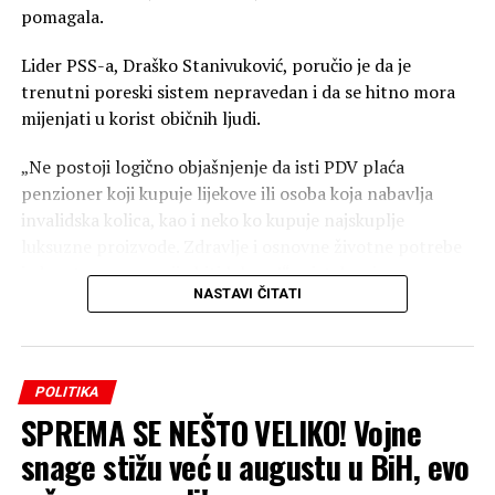
pomagala.
Lider PSS-a, Draško Stanivuković, poručio je da je
trenutni poreski sistem nepravedan i da se hitno mora
mijenjati u korist običnih ljudi.
00:00
00:40
„Ne postoji logično objašnjenje da isti PDV plaća
penzioner koji kupuje lijekove ili osoba koja nabavlja
Glavne poruke sa sastanka u Bijeljini:
invalidska kolica, kao i neko ko kupuje najskuplje
Potpuna pokrivenost terena: Analiziran rad svih
luksuzne proizvode. Zdravlje i osnovne životne potrebe
opštinskih i gradskih odbora od Trebinja do Novog
jednostavno ne smiju biti luksuz!“ — istakao je
Grada.
NASTAVI ČITATI
Stanivuković.
Fokus na organizaciji: Naglašeno da su posvećenost,
Koji su naredni koraci?
trud i odgovornost ključni faktori za ostvarivanje
Stanivuković se posebno zahvalio građanima Teslića na
vrhunskog rezultata.
POLITIKA
odzivu i podršci, naglasivši da ovo nije samo jednokratna
SPREMA SE NEŠTO VELIKO! Vojne
Nastavak aktivnosti: PSS nastavlja sa intenzivnim radom
akcija, već početak šire borbe na nivou cijele zemlje:
na terenu bez pauze.
snage stižu već u augustu u BiH, evo
Masovna podrška: Svaki prikupljeni potpis predstavlja