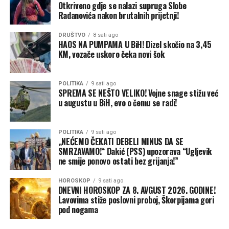
Otkriveno gdje se nalazi supruga Slobe
Radanovića nakon brutalnih prijetnji!
DRUŠTVO
8 sati ago
HAOS NA PUMPAMA U BiH! Dizel skočio na 3,45
KM, vozače uskoro čeka novi šok
POLITIKA
9 sati ago
SPREMA SE NEŠTO VELIKO! Vojne snage stižu već
u augustu u BiH, evo o čemu se radi!
POLITIKA
9 sati ago
„NEĆEMO ČEKATI DEBELI MINUS DA SE
SMRZAVAMO!“ Dakić (PSS) upozorava “Ugljevik
ne smije ponovo ostati bez grijanja!”
HOROSKOP
9 sati ago
DNEVNI HOROSKOP ZA 8. AVGUST 2026. GODINE!
Lavovima stiže poslovni proboj, Škorpijama gori
pod nogama