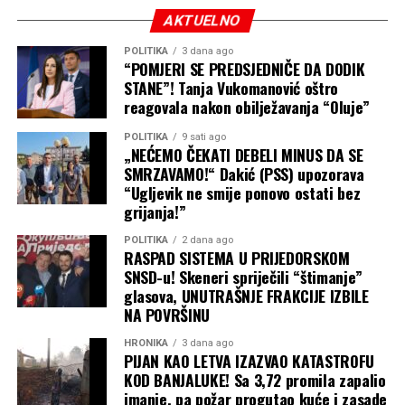
AKTUELNO
POLITIKA
3 dana ago
“POMJERI SE PREDSJEDNIČE DA DODIK
STANE”! Tanja Vukomanović oštro
reagovala nakon obilježavanja “Oluje”
POLITIKA
9 sati ago
„NEĆEMO ČEKATI DEBELI MINUS DA SE
SMRZAVAMO!“ Dakić (PSS) upozorava
“Ugljevik ne smije ponovo ostati bez
grijanja!”
POLITIKA
2 dana ago
RASPAD SISTEMA U PRIJEDORSKOM
SNSD-u! Skeneri spriječili “štimanje”
glasova, UNUTRAŠNJE FRAKCIJE IZBILE
NA POVRŠINU
HRONIKA
3 dana ago
PIJAN KAO LETVA IZAZVAO KATASTROFU
KOD BANJALUKE! Sa 3,72 promila zapalio
imanje, pa požar progutao kuće i zasade