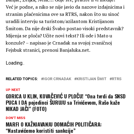
Već je podne, a niko se nije javio da nazove izdajnicima i
stranim plaćenicima ove sa RTRS, nakon što su sinoć
uradili intervju sa turistom/azilantom Kristijanom
Šmitom. Da nije drski Švabo postao visoki predstavnik?
Mijenja se ploča? Učite novi tekst? Ili ode i Mato u
konzule? – napisao je Crnadak na svojoj zvaničnoj
Fejsbuk stranici, prenosi Banjaluka.net.
Loading
.
.
.
RELATED TOPICS:
IGOR CRNADAK
KRISTIJAN ŠMIT
RTRS
UP NEXT
GORICA U KLIN, KOVAČEVIĆ U PLOČU! “Ona tvrdi da SNSD
PUCA I DA pojedinci ŠURUJU sa Trivićevom, Rašo kaže
NIKAD JAČI” (FOTO)
DON'T MISS
MARFI O KAŽNJAVANJU DOMAĆIH POLITIČARA:
“Nastavićemo koristiti sankcije”