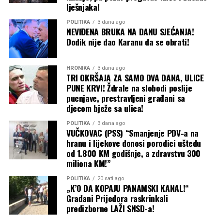
lješnjaka!
POLITIKA
3 dana ago
NEVIĐENA BRUKA NA DANU SJEĆANJA!
Dodik nije dao Karanu da se obrati!
HRONIKA
3 dana ago
TRI OKRŠAJA ZA SAMO DVA DANA, ULICE
PUNE KRVI! Ždrale na slobodi poslije
pucnjave, prestravljeni građani sa
djecom bježe sa ulica!
POLITIKA
3 dana ago
VUČKOVAC (PSS) “Smanjenje PDV-a na
hranu i lijekove donosi porodici uštedu
od 1.800 KM godišnje, a zdravstvu 300
miliona KM!”
POLITIKA
20 sati ago
„K’O DA KOPAJU PANAMSKI KANAL!“
Građani Prijedora raskrinkali
predizborne LAŽI SNSD-a!