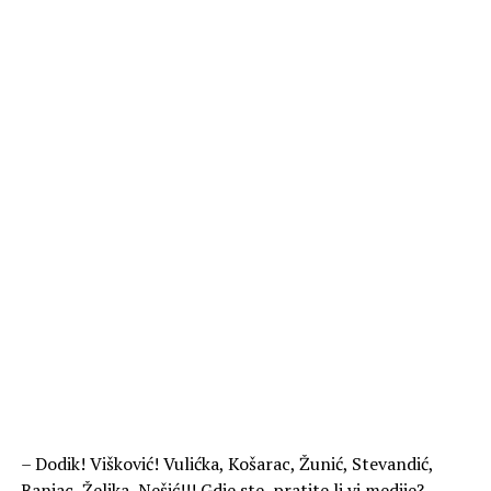
– Dodik! Višković! Vulićka, Košarac, Žunić, Stevandić,
Banjac, Željka, Nešić!!! Gdje ste, pratite li vi medije?