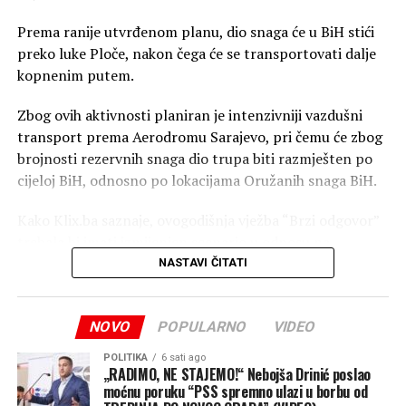
Prema ranije utvrđenom planu, dio snaga će u BiH stići
preko luke Ploče, nakon čega će se transportovati dalje
kopnenim putem.
Zbog ovih aktivnosti planiran je intenzivniji vazdušni
transport prema Aerodromu Sarajevo, pri čemu će zbog
brojnosti rezervnih snaga dio trupa biti razmješten po
cijeloj BiH, odnosno po lokacijama Oružanih snaga BiH.
Kako Klix.ba saznaje, ovogodišnja vježba “Brzi odgovor”
trebala bi imati izmijenjen scenario u odnosu na
prethodne, zbog čega se očekuje dolazak padobranskih
NASTAVI ČITATI
jedinica iz Italije.
Iz EUFOR-a uvjeravaju da se intenzivniji vojni saobraćaj
NOVO
POPULARNO
VIDEO
odnosi na pripremne aktivnosti za realizaciju ove vježbe
POLITIKA
6 sati ago
kojom se operativna sposobnost snaga iz sastava
„RADIMO, NE STAJEMO!“ Nebojša Drinić poslao
Multinacionalnog bataljona diže na novi nivo.
moćnu poruku “PSS spremno ulazi u borbu od