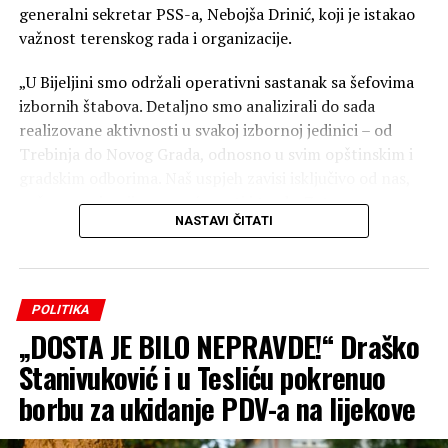
generalni sekretar PSS-a, Nebojša Drinić, koji je istakao
važnost terenskog rada i organizacije.
„U Bijeljini smo održali operativni sastanak sa šefovima
izbornih štabova. Detaljno smo analizirali do sada
realizovane aktivnosti u svakoj izbornoj jedinici – od
Trebinja do Novog Grada, odnosno u svim opštinskim i
gradskim odborima. Naš uspjeh zavisi isključivo od nas,
naše organizacije, posvećenosti i truda. Zato
NASTAVI ČITATI
nastavljamo još snažnije, odgovornije i predanije, jer
samo ozbiljnim radom i prisustvom na terenu možemo
ostvariti rezultat. Radimo, ne stajemo!“ — poručio je
Drinić.
POLITIKA
„DOSTA JE BILO NEPRAVDE!“ Draško
Reproduktor
videozapisa
Stanivuković i u Tesliću pokrenuo
borbu za ukidanje PDV-a na lijekove