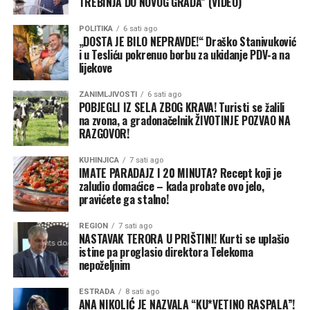
TREBINJA DO NOVOG GRADA” (VIDEO)
Vježba će se odvijati na više lokacija uz logističku
POLITIKA
6 sati ago
podršku Oružanih snaga BiH, čime se dodatno potvrđuje
„DOSTA JE BILO NEPRAVDE!“ Draško Stanivuković
partnerski odnos i podrška institucijama BiH.
i u Tesliću pokrenuo borbu za ukidanje PDV-a na
lijekove
(Klix)
ZANIMLJIVOSTI
6 sati ago
POBJEGLI IZ SELA ZBOG KRAVA! Turisti se žalili
na zvona, a gradonačelnik ŽIVOTINJE POZVAO NA
RAZGOVOR!
KUHINJICA
7 sati ago
IMATE PARADAJZ I 20 MINUTA? Recept koji je
zaludio domaćice – kada probate ovo jelo,
pravićete ga stalno!
REGION
7 sati ago
NASTAVAK TERORA U PRIŠTINI! Kurti se uplašio
istine pa proglasio direktora Telekoma
nepoželjnim
ESTRADA
8 sati ago
ANA NIKOLIĆ JE NAZVALA “KU*VETINO RASPALA”!