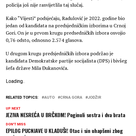
policija još nije rasvijetlila taj slučaj.
Kako “Vijesti” podsjećaju, Radulović je 2022. godine bio
jedan od kandidata na predsjedničkim izborima u Crnoj
Gori. On je u prvom krugu predsedničkih izbora osvojio
0,76 odsto, odnosno 2.574 glasova.
U drugom krugu predsjedničkih izbora podržao je
kandidata Demokratske partije socijalista (DPS) i bivšeg
šefa države Mila Đukanovića.
Loading
.
.
.
RELATED TOPICS:
AUTO
CRNA GORA
JODŽIR
UP NEXT
JEZIVA NESREĆA U BRČKOM! Poginuli sestra i dva brata
DON'T MISS
EPILOG PUCNJAVE U KLADUŠI! Otac i sin uhapšeni zbog