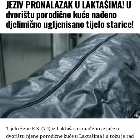
JEZIV PRONALAZAK U LAKTAŠIMA! U
dvorištu porodične kuće nađeno
djelimično ugljenisano tijelo starice!
Tijelo žene R.S. (74) iz Laktaša pronađeno je juče u
dvorištu njene porodične kuće u Laktašima i u toku je rad