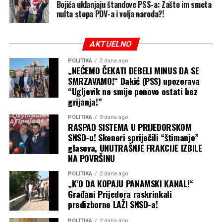
Bojića uklanjaju štandove PSS-a: Zašto im smeta
nulta stopa PDV-a i volja naroda?!
AKTUELNO
POLITIKA
2 dana ago
„NEĆEMO ČEKATI DEBELI MINUS DA SE
SMRZAVAMO!“ Dakić (PSS) upozorava
“Ugljevik ne smije ponovo ostati bez
grijanja!”
POLITIKA
3 dana ago
RASPAD SISTEMA U PRIJEDORSKOM
SNSD-u! Skeneri spriječili “štimanje”
glasova, UNUTRAŠNJE FRAKCIJE IZBILE
NA POVRŠINU
POLITIKA
2 dana ago
„K’O DA KOPAJU PANAMSKI KANAL!“
Građani Prijedora raskrinkali
predizborne LAŽI SNSD-a!
POLITIKA
2 dana ago