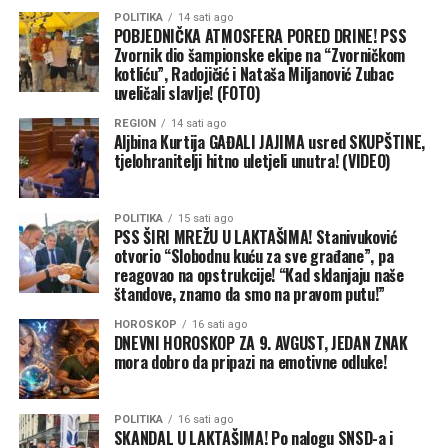
POLITIKA
14 sati ago
POBJEDNIČKA ATMOSFERA PORED DRINE! PSS
Zvornik dio šampionske ekipe na “Zvorničkom
kotliću”, Radojičić i Nataša Miljanović Zubac
uveličali slavlje! (FOTO)
REGION
14 sati ago
Aljbina Kurtija GAĐALI JAJIMA usred SKUPŠTINE,
tjelohranitelji hitno uletjeli unutra! (VIDEO)
POLITIKA
15 sati ago
PSS ŠIRI MREŽU U LAKTAŠIMA! Stanivuković
otvorio “Slobodnu kuću za sve građane”, pa
reagovao na opstrukcije! “Kad sklanjaju naše
štandove, znamo da smo na pravom putu!”
HOROSKOP
16 sati ago
DNEVNI HOROSKOP ZA 9. AVGUST, JEDAN ZNAK
mora dobro da pripazi na emotivne odluke!
POLITIKA
16 sati ago
SKANDAL U LAKTAŠIMA! Po nalogu SNSD-a i