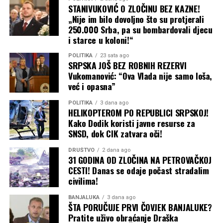
STANIVUKOVIĆ O ZLOČINU BEZ KAZNE!
„Nije im bilo dovoljno što su protjerali
250.000 Srba, pa su bombardovali djecu
i starce u koloni!“
POLITIKA
23 sata ago
SRPSKA JOŠ BEZ ROBNIH REZERVI
Vukomanović: “Ova Vlada nije samo loša,
već i opasna”
POLITIKA
3 dana ago
HELIKOPTEROM PO REPUBLICI SRPSKOJ!
Kako Dodik koristi javne resurse za
SNSD, dok CIK zatvara oči!
DRUŠTVO
2 dana ago
31 GODINA OD ZLOČINA NA PETROVAČKOJ
CESTI! Danas se odaje počast stradalim
civilima!
BANJALUKA
3 dana ago
ŠTA PORUČUJE PRVI ČOVJEK BANJALUKE?
Pratite uživo obraćanje Draška