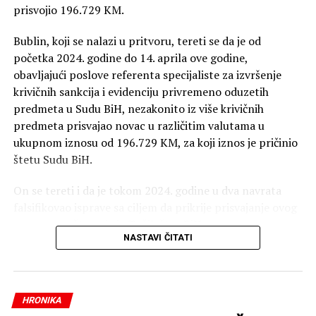
prisvojio 196.729 KM.
Bublin, koji se nalazi u pritvoru, tereti se da je od
početka 2024. godine do 14. aprila ove godine,
obavljajući poslove referenta specijaliste za izvršenje
krivičnih sankcija i evidenciju privremeno oduzetih
predmeta u Sudu BiH, nezakonito iz više krivičnih
predmeta prisvajao novac u različitim valutama u
ukupnom iznosu od 196.729 KM, za koji iznos je pričinio
štetu Sudu BiH.
On se tereti i da je tokom 2024. godine u dva navrata
falsifikovao isprave sa ciljem da prikrije prisvajanje ovog
novca, saopšteno je iz Tužilaštva BiH.
NASTAVI ČITATI
Optuženi se tereti da je počinio krivično djelo pronevjera
u službi, te krivično djelo falsifikovanje isprave.
HRONIKA