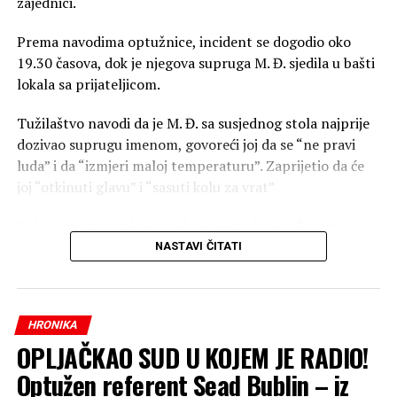
zajednici.
Prema navodima optužnice, incident se dogodio oko
19.30 časova, dok je njegova supruga M. Đ. sjedila u bašti
lokala sa prijateljicom.
Tužilaštvo navodi da je M. Đ. sa susjednog stola najprije
dozivao suprugu imenom, govoreći joj da se “ne pravi
luda” i da “izmjeri maloj temperaturu”. Zaprijetio da će
joj “otkinuti glavu” i “sasuti kolu za vrat”
Kako nije reagovala, navodno joj je rekao da “popije taj
sok i gubi se kući”, nakon čega joj je, prema optužnici,
NASTAVI ČITATI
zaprijetio riječima da će joj “otkinuti glavu” i “sasuti kolu
za vrat”.
HRONIKA
U optužnici se dalje navodi da se desetak minuta kasnije,
OPLJAČKAO SUD U KOJEM JE RADIO!
njegovo društvo sa kojim je sjedio razišlo.
Optužen referent Sead Bublin – iz
Polio ženu sokom