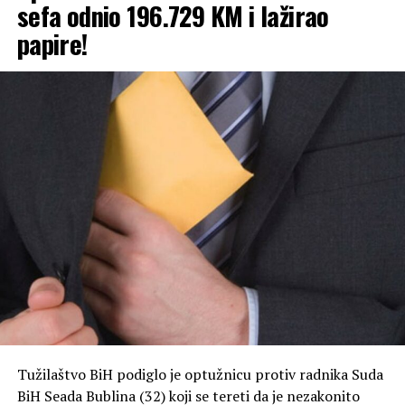
sefa odnio 196.729 KM i lažirao
Optuženi je, kako je navedeno, prišao njenom stolu i
papire!
polio je koka-kolom.
Nakon toga je, prema istim navodima, oštećena
pocijepala njegovu majicu, a potom zajedno sa
prijateljicom otišla u Policijsku stanicu Trebinje, gdje je
prijavila događaj.
Tužilaštvo smatra da je osumnjičeni takvim ponašanjem
drskim i bezobzirnim postupanjem ugrozio spokojstvo
člana svoje porodice, zbog čega je protiv njega
podignuta optužnica.
Tužilaštvo BiH podiglo je optužnicu protiv radnika Suda
BiH Seada Bublina (32) koji se tereti da je nezakonito