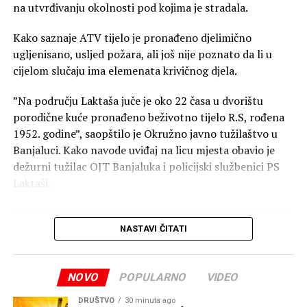
na utvrđivanju okolnosti pod kojima je stradala.
Kako saznaje ATV tijelo je pronađeno djelimično
ugljenisano, usljed požara, ali još nije poznato da li u
cijelom slučaju ima elemenata krivičnog djela.
”Na području Laktaša juče je oko 22 časa u dvorištu
porodične kuće pronađeno beživotno tijelo R.S, rođena
1952. godine”, saopštilo je Okružno javno tužilaštvo u
Banjaluci. Kako navode uviđaj na licu mjesta obavio je
dežurni tužilac OJT Banjaluka i policijski službenici PS
Laktaši.
”Radi utvrđivanja tačnog vremena i uzroka smrti tužilac
je naložio da se izvrši obdukcija beživotnog tijela koja će
NASTAVI ČITATI
biti obavljena u Zavodu za sudsku medicinu Republike
Srpske, a naloženo je i preduzimanje mjera i radnji radi
NOVO
POPULARNO
VIDEO
utvrđivanja svih okolnosti događaja”, navode u
tužilaštvu.
DRUŠTVO
30 minuta ago