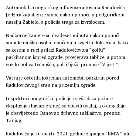
Automobil crnogorskog influensera Jovana Radulovića
Jodžira zapaljen je sinoć nakon ponoći, u podgoričkom
naselju Zabjelo, a policija traga za izvršiocem.
Nadzorne kamere su dvadeset minuta nakon ponoći
snimile mušku osobu, obučenu u svijetlu duksericu, kako
sa kesom u ruci prilazi Radulovićevom “golfu”
parkiranom ispred zgrade, provjerava tablice, a potom
vozilo poliva tečnošću, pali i bježi, prenose “Vijesti”.
Vatra je oštetila još jedan automobil parkiran pored
Radulovićevog i stan na prizemlju zgrade.
Inspektori podgoričke policije i vještak za požare
eksplozije i havarije sinoć su obavili uviđaj, a o događaju
je obaviješteno Osnovno državno tužilaštvo, prenosi
Tanjug.
Raduloviću je i u martu 2021. godine zapaljen “BMW”, ali