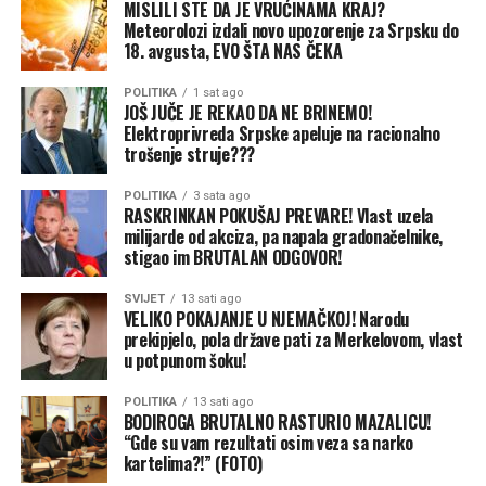
MISLILI STE DA JE VRUĆINAMA KRAJ?
Meteorolozi izdali novo upozorenje za Srpsku do
18. avgusta, EVO ŠTA NAS ČEKA
POLITIKA
1 sat ago
JOŠ JUČE JE REKAO DA NE BRINEMO!
Elektroprivreda Srpske apeluje na racionalno
trošenje struje???
POLITIKA
3 sata ago
RASKRINKAN POKUŠAJ PREVARE! Vlast uzela
milijarde od akciza, pa napala gradonačelnike,
stigao im BRUTALAN ODGOVOR!
SVIJET
13 sati ago
VELIKO POKAJANJE U NJEMAČKOJ! Narodu
prekipjelo, pola države pati za Merkelovom, vlast
u potpunom šoku!
POLITIKA
13 sati ago
BODIROGA BRUTALNO RASTURIO MAZALICU!
“Gde su vam rezultati osim veza sa narko
kartelima?!” (FOTO)