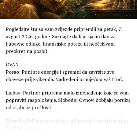
Pogledajte šta su vam zvijezde pripremili za petak, 7.
avgust 2026. godine. Saznajte da li je sjajan dan za
ljubavne odluke, finansijske poteze ili neočekivani
preokret na poslu!
OVAN
Posao: Puni ste energije i spremni da završite sve
obaveze prije vikenda. Nadređeni primjećuju vaš trud.
Ljubav: Partner priprema malo iznenađenje koje će vam
popraviti raspoloženje. Slobodni Ovnovi dobijaju poruku
od osobe iz prošlosti.
Zdravlje: Odlično se osjećate, ali nemojte pretjerivati sa
fizičkim naporom.