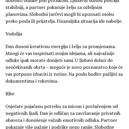
donositi odluke pod pritiskom. Ljubavni odnosi postaju
stabilniji, a partner pokazuje želju za ozbiljnim
planovima. Slobodni Jarčevi mogli bi upoznati osobu
preko posla ili prijatelja. Finansijska situacija ide nabolje.
Vodolija
Dan donosi kreativnu energiju i želju za promjenama.
Mnogi će vas inspirisati svojim idejama, ali najvažnije
odluke ipak morate donijeti sami. U ljubavi dolazi do
neočekivanih obrta – moguće je novo poznanstvo koje će
vas potpuno izbaciti iz rutine. Na poslu budite pažljivi sa
dokumentima i rokovima.
Ribe
Osjećate pojačanu potrebu za mirom i povlačenjem od
negativnih ljudi. Dan je odličan za završavanje privatnih
obaveza i donošenje važnih emotivnih odluka. Partner
pokazuje više pažnje i podrške nego ranije. Slobodne