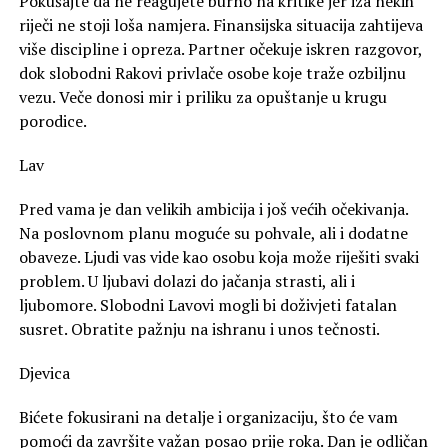
Pokušajte da ne reagujete burno na kritike jer iza nekih
riječi ne stoji loša namjera. Finansijska situacija zahtijeva
više discipline i opreza. Partner očekuje iskren razgovor,
dok slobodni Rakovi privlače osobe koje traže ozbiljnu
vezu. Veče donosi mir i priliku za opuštanje u krugu
porodice.
Lav
Pred vama je dan velikih ambicija i još većih očekivanja.
Na poslovnom planu moguće su pohvale, ali i dodatne
obaveze. Ljudi vas vide kao osobu koja može riješiti svaki
problem. U ljubavi dolazi do jačanja strasti, ali i
ljubomore. Slobodni Lavovi mogli bi doživjeti fatalan
susret. Obratite pažnju na ishranu i unos tečnosti.
Djevica
Bićete fokusirani na detalje i organizaciju, što će vam
pomoći da završite važan posao prije roka. Dan je odličan