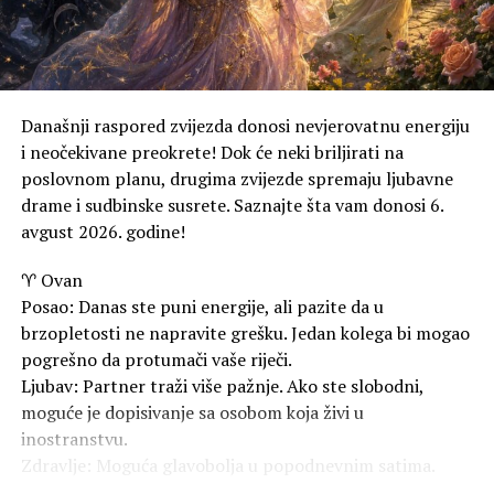
Zdravlje: Moguća je prolazna glavobolja usljed sparine i
umora.
RAK
Posao: Vrijeme je da postavite granice. Nemojte
Današnji raspored zvijezda donosi nevjerovatnu energiju
preuzimati tuđe obaveze na svoja leđa samo da biste
i neočekivane preokrete! Dok će neki briljirati na
ugodili drugima.
poslovnom planu, drugima zvijezde spremaju ljubavne
drame i sudbinske susrete. Saznajte šta vam donosi 6.
Ljubav: Emocije su naglašene. Iskren razgovor s
avgust 2026. godine!
partnerom rješava staru nesuglasicu.
♈ Ovan
Zdravlje: Prijaće vam večernja šetnja pored vode ili
Posao: Danas ste puni energije, ali pazite da u
opuštanje uz omiljenu muziku.
brzopletosti ne napravite grešku. Jedan kolega bi mogao
LAV
pogrešno da protumači vaše riječi.
Posao: Sezona je vašeg rođendana i to se osjeti! Zračite
Ljubav: Partner traži više pažnje. Ako ste slobodni,
samopouzdanjem, a poslovni partneri jedva čekaju da
moguće je dopisivanje sa osobom koja živi u
sarađuju s vama.
inostranstvu.
Zdravlje: Moguća glavobolja u popodnevnim satima.
Ljubav: Strasti su na vrhuncu. Ako ste u vezi, očekujte