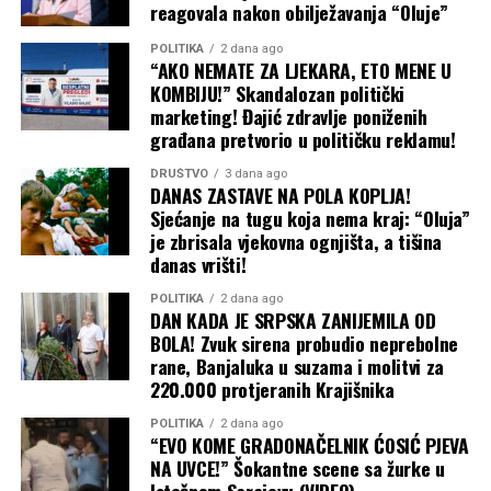
reagovala nakon obilježavanja “Oluje”
važan projekat.
sagledajte trenutnu emotivnu situaciju onakvom kakva
zaista jeste.
POLITIKA
2 dana ago
Zdravlje: Osjećate umor. Vrijeme je za kraći predah od
“AKO NEMATE ZA LJEKARA, ETO MENE U
Zdravlje: Pijte više tečnosti i unosite vitamine.
obaveza.
KOMBIJU!” Skandalozan politički
marketing! Đajić zdravlje poniženih
VAGA
građana pretvorio u političku reklamu!
Ljubav: Ljubavni život ulazi u mirniju fazu. Vage u vezi
DRUŠTVO
3 dana ago
prave planove za zajedničko putovanje, dok slobodni
DANAS ZASTAVE NA POLA KOPLJA!
pripadnici znaka mogu očekivati flert na radnom mjestu.
Sjećanje na tugu koja nema kraj: “Oluja”
je zbrisala vjekovna ognjišta, a tišina
danas vrišti!
Posao: Povoljan dan za pregovore i saradnju sa
inostranstvom. Vaše diplomatske sposobnosti donose
POLITIKA
2 dana ago
vam veliku prednost u odnosu na konkurenciju.
DAN KADA JE SRPSKA ZANIJEMILA OD
BOLA! Zvuk sirena probudio neprebolne
rane, Banjaluka u suzama i molitvi za
Zdravlje: Mogući su problemi sa cirkulacijom. Unosite
220.000 protjeranih Krajišnika
više tečnosti.
POLITIKA
2 dana ago
ŠKORPIJA
“EVO KOME GRADONAČELNIK ĆOSIĆ PJEVA
Ljubav: Danas vas očekuje otvoren i dramatičan razgovor
NA UVCE!” Šokantne scene sa žurke u