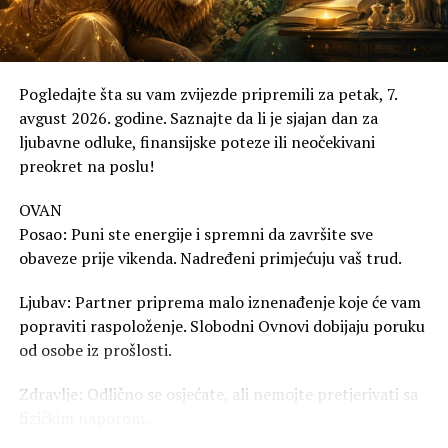
Pogledajte šta su vam zvijezde pripremili za petak, 7.
avgust 2026. godine. Saznajte da li je sjajan dan za
ljubavne odluke, finansijske poteze ili neočekivani
preokret na poslu!
OVAN
Posao: Puni ste energije i spremni da završite sve
obaveze prije vikenda. Nadređeni primjećuju vaš trud.
Ljubav: Partner priprema malo iznenađenje koje će vam
popraviti raspoloženje. Slobodni Ovnovi dobijaju poruku
od osobe iz prošlosti.
Zdravlje: Odlično se osjećate, ali nemojte pretjerivati sa
fizičkim naporom.