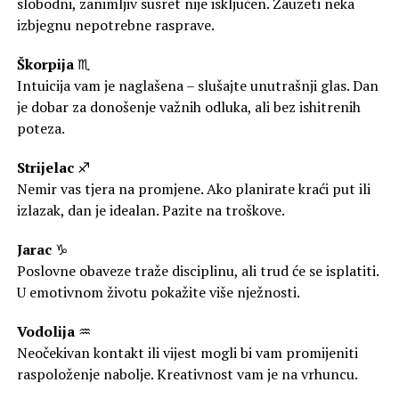
slobodni, zanimljiv susret nije isključen. Zauzeti neka
izbjegnu nepotrebne rasprave.
Škorpija
♏
Intuicija vam je naglašena – slušajte unutrašnji glas. Dan
je dobar za donošenje važnih odluka, ali bez ishitrenih
poteza.
Strijelac
♐
Nemir vas tjera na promjene. Ako planirate kraći put ili
izlazak, dan je idealan. Pazite na troškove.
Jarac
♑
Poslovne obaveze traže disciplinu, ali trud će se isplatiti.
U emotivnom životu pokažite više nježnosti.
Vodolija
♒
Neočekivan kontakt ili vijest mogli bi vam promijeniti
raspoloženje nabolje. Kreativnost vam je na vrhuncu.