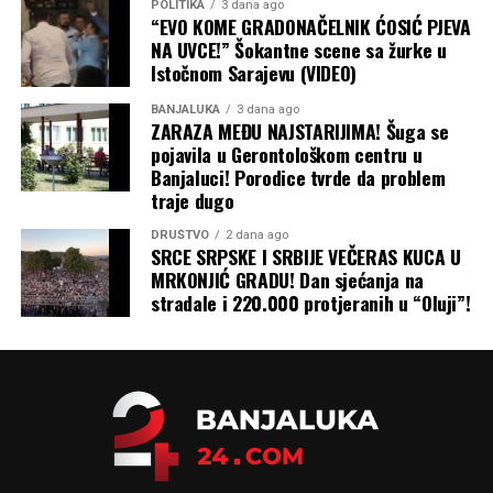
ŠKORPIJA
POLITIKA
3 dana ago
“EVO KOME GRADONAČELNIK ĆOSIĆ PJEVA
Ljubav: Danas vas očekuje otvoren i dramatičan razgovor
NA UVCE!” Šokantne scene sa žurke u
sa partnerom. Vrijeme je da karte stavite na sto i riješite
Istočnom Sarajevu (VIDEO)
stare nesuglasice.
BANJALUKA
3 dana ago
ZARAZA MEĐU NAJSTARIJIMA! Šuga se
Posao: Prisutan je pritisak oko rokova, ali vi najbolje
pojavila u Gerontološkom centru u
funkcionišete kada je najteže. Ostanite fokusirani i ne
Banjaluci! Porodice tvrde da problem
ulazite u konflikte sa kolegama.
traje dugo
Zdravlje: Čuvajte se povreda u teretani ili tokom fizičkog
DRUŠTVO
2 dana ago
SRCE SRPSKE I SRBIJE VEČERAS KUCA U
rada.
MRKONJIĆ GRADU! Dan sjećanja na
stradale i 220.000 protjeranih u “Oluji”!
STRIJELAC
Ljubav: Slobodni Strijelci mogu doživjeti pravu avanturu
na nekom izletu ili u izlasku. Zauzeti osjećaju potrebu za
većom slobodom unutar veze.
Posao: Pun ideja i optimizma, lakše nego ikada rješavate
komplikovane zadatke. Odličan trenutak za prezentaciju
novih projekata.