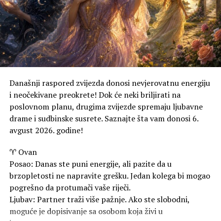
mreža polako prerasta u nešto ozbiljnije.
Zdravlje: Moguća je prolazna glavobolja usljed sparine i
umora.
RAK
Posao: Vrijeme je da postavite granice. Nemojte
Današnji raspored zvijezda donosi nevjerovatnu energiju
preuzimati tuđe obaveze na svoja leđa samo da biste
i neočekivane preokrete! Dok će neki briljirati na
ugodili drugima.
poslovnom planu, drugima zvijezde spremaju ljubavne
drame i sudbinske susrete. Saznajte šta vam donosi 6.
Ljubav: Emocije su naglašene. Iskren razgovor s
avgust 2026. godine!
partnerom rješava staru nesuglasicu.
♈ Ovan
Zdravlje: Prijaće vam večernja šetnja pored vode ili
Posao: Danas ste puni energije, ali pazite da u
opuštanje uz omiljenu muziku.
brzopletosti ne napravite grešku. Jedan kolega bi mogao
LAV
pogrešno da protumači vaše riječi.
Posao: Sezona je vašeg rođendana i to se osjeti! Zračite
Ljubav: Partner traži više pažnje. Ako ste slobodni,
samopouzdanjem, a poslovni partneri jedva čekaju da
moguće je dopisivanje sa osobom koja živi u