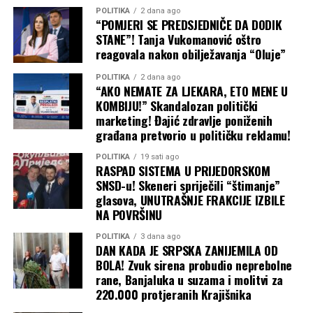
Posao: Čuvajte se lažnih obećanja na radnom mjestu.
Posao: Perfekcionista u vama dolazi do punog izražaja.
POLITIKA
2 dana ago
Neko od kolega nije potpuno iskren prema vama.
“POMJERI SE PREDSJEDNIČE DA DODIK
Uočićete grešku koju su drugi previdjeli i time spasiti
Ljubav: Skloni ste idealizaciji. Skinite ružičaste naočare i
STANE”! Tanja Vukomanović oštro
važan projekat.
sagledajte trenutnu emotivnu situaciju onakvom kakva
reagovala nakon obilježavanja “Oluje”
zaista jeste.
Zdravlje: Osjećate umor. Vrijeme je za kraći predah od
POLITIKA
2 dana ago
Zdravlje: Pijte više tečnosti i unosite vitamine.
“AKO NEMATE ZA LJEKARA, ETO MENE U
obaveza.
KOMBIJU!” Skandalozan politički
marketing! Đajić zdravlje poniženih
VAGA
građana pretvorio u političku reklamu!
Ljubav: Ljubavni život ulazi u mirniju fazu. Vage u vezi
prave planove za zajedničko putovanje, dok slobodni
POLITIKA
19 sati ago
RASPAD SISTEMA U PRIJEDORSKOM
pripadnici znaka mogu očekivati flert na radnom mjestu.
SNSD-u! Skeneri spriječili “štimanje”
glasova, UNUTRAŠNJE FRAKCIJE IZBILE
Posao: Povoljan dan za pregovore i saradnju sa
NA POVRŠINU
inostranstvom. Vaše diplomatske sposobnosti donose
POLITIKA
3 dana ago
vam veliku prednost u odnosu na konkurenciju.
DAN KADA JE SRPSKA ZANIJEMILA OD
BOLA! Zvuk sirena probudio neprebolne
Zdravlje: Mogući su problemi sa cirkulacijom. Unosite
rane, Banjaluka u suzama i molitvi za
više tečnosti.
220.000 protjeranih Krajišnika