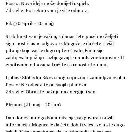
Posao: Nova ideja može donijeti uspjeh.
Zdravlje: Potrebno vam je više odmora.
Bik (20. april – 20. maj)
Stabilnost vam je važna, a danas ćete posebno željeti
sigurnost i jasne odgovore. Moguće je da ćete riješiti
pitanje koje vas je dugo opterećivalo. Finansije
zahtijevaju pažnju – izbjegavajte impulsivne kupovine. U
emotivnim odnosima tražite iskrenost i toplinu.
Ljubav: Slobodni Bikovi mogu upoznati zanimljivu osobu.
Posao: Ne odustajte od svojih planova.
Zdravlje: Obratite pažnju na energiju i san.
Blizanci (21. maj – 20. jun)
Dan donosi mnogo komunikacije, razgovora i novih
informacija. Moguće je da ćete dobiti vijest koju ste dugo
čekali. Vaša sposobnost da se prilagodite biće vaša