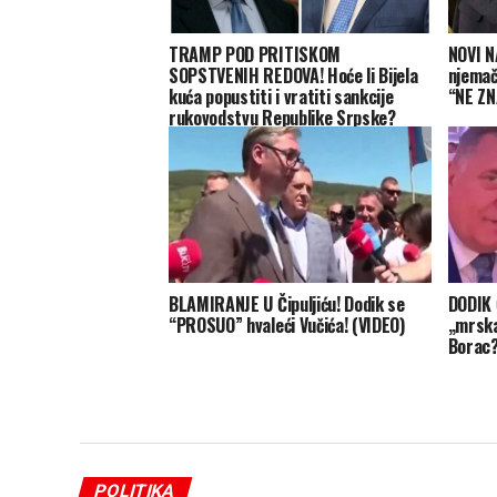
TRAMP POD PRITISKOM
NOVI N
SOPSTVENIH REDOVA! Hoće li Bijela
njemač
kuća popustiti i vratiti sankcije
“NE ZN
rukovodstvu Republike Srpske?
BLAMIRANJE U Čipuljiću! Dodik se
DODIK 
“PROSUO” hvaleći Vučića! (VIDEO)
„mrska
Borac
POLITIKA