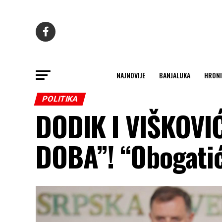
NAJNOVIJE
BANJALUKA
HRONI
POLITIKA
DODIK I VIŠKOVI
DOBA”! “Obogatiće