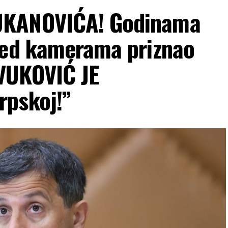
UKANOVIĆA! Godinama
red kamerama priznao
VUKOVIĆ JE
rpskoj!”