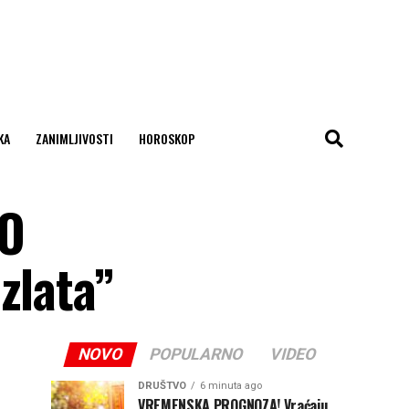
KA
ZANIMLJIVOSTI
HOROSKOP
NO
zlata”
NOVO
POPULARNO
VIDEO
DRUŠTVO
6 minuta ago
VREMENSKA PROGNOZA! Vraćaju