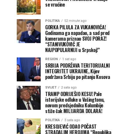
se vrućine
POLITIKA
52 minute ago
GORKA PILULA ZA VUKANOVIĆA!
Godinama ga napadao, a sad pred
kamerama priznao SVOJ PORAZ!
“STANIVUKOVIĆ JE
NAJPOPULARNIJI u Srpskoj!”
REGION
1 sat ago
SRBIJA PODRŽAVA TERITORIJALNI
INTEGRITET UKRAJINE, Kijev
podržava Srbiju po pitanju Kosova
SVIJET
2 sata ago
TRAMP ODRIJEŠIO KESU! Pale
istorijske odluke u Vašingtonu,
novom predsjedniku Kolumbije
stiže čak MILIJARDA DOLARA!
POLITIKA
3 sata ago
KRESOJEVIĆ ODAO POČAST
STRADALIM HEROJIMA “Republika