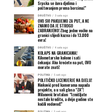
Srpska se čuva djelima i
poštovanjem prema borcima!”
DRUŠTVO
3 sata ago
OVO SVI PAKUJEMO ZA PUT, A NE
ZNAMO DA JE STROGO
ZABRANJENO! Zbog jedne voćke na
granici slijedi kazna i do 13.000
evra!
DRUŠTVO
4 sata ago
KOLAPS NA GRANICAMA!
Kilometarske kolone i sati
čekanja: Ako krećete na put, OVO
morate znati!
POLITIKA
5 sati ago
POLITIČKO LICEMJERJE NA DJELU!
Ninković pred kamerama napada
projekte, a u sali glasa “ZA”!
Milanović brutalan: “Izmišljate
nestale kredite, a dvije godine ste
kočili vodovod!”
POLITIKA
5 sati ago