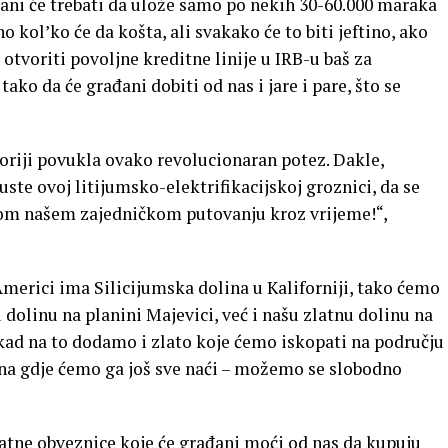
đani će trebati da ulože samo po nekih 30-60.000 maraka
 kol’ko će da košta, ali svakako će to biti jeftino, ako
tvoriti povoljne kreditne linije u IRB-u baš za
ako da će građani dobiti od nas i jare i pare, što se
storiji povukla ovako revolucionaran potez. Dakle,
te ovoj litijumsko-elektrifikacijskoj groznici, da se
vom našem zajedničkom putovanju kroz vrijeme!“,
merici ima Silicijumska dolina u Kaliforniji, tako ćemo
dolinu na planini Majevici, već i našu zlatnu dolinu na
 kad na to dodamo i zlato koje ćemo iskopati na području
 zna gdje ćemo ga još sve naći – možemo se slobodno
tne obveznice koje će građani moći od nas da kupuju