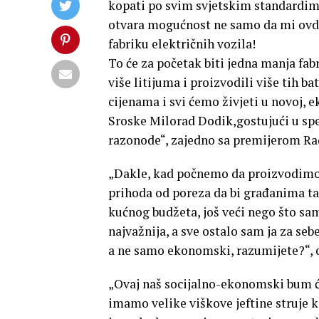
kopati po svim svjetskim standardima
otvara mogućnost ne samo da mi ovdje
fabriku električnih vozila!
To će za početak biti jedna manja fab
više litijuma i proizvodili više tih b
cijenama i svi ćemo živjeti u novoj, e
Sroske Milorad Dodik,gostujući u spec
razonode“, zajedno sa premijerom R
„Dakle, kad počnemo da proizvodimo el
prihoda od poreza da bi građanima taj
kućnog budžeta, još veći nego što sa
najvažnija, a sve ostalo sam ja za sebe
a ne samo ekonomski, razumijete?“, o
„Ovaj naš socijalno-ekonomski bum će 
imamo velike viškove jeftine struje ko