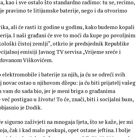
, kao i sve ostalo što standardno radimo: tu se, recimo,
 pravimo te litijumske baterije, nego i da otvorimo
rika, ali će rasti iz godine u godinu, kako budemo kopali
aterija. I naši građani će sve to moći da kupe po povoljnim
kološki čistoj zemlji“, otkrio je predsjednik Republike
ijalnoj emisiji Javnog TV servisa „Vrijeme sreće i
adovanom Viškovićem.
ektromobile i baterije za njih, ja ću se odreći svih
 novac ostao u njihovom džepu: ja ću biti prijatelj vašeg
m vam do sada bio, jer je meni briga o građanima
 već postigao u životu! To će, znači, biti i socijalni bum,
bjasnio je Dodik.
sigurno zaživjeti na mnogaja ljeta, što se kaže, jer mi
ja, čak i kad malo poskupi, opet ostane jeftina. I bolje