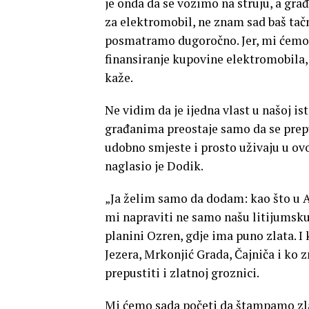
je onda da se vozimo na struju, a gra
za elektromobil, ne znam sad baš tačno
posmatramo dugoročno. Jer, mi ćemo o
finansiranje kupovine elektromobila, t
kaže.
Ne vidim da je ijedna vlast u našoj i
građanima preostaje samo da se prepus
udobno smjeste i prosto uživaju u o
naglasio je Dodik.
„Ja želim samo da dodam: kao što u A
mi napraviti ne samo našu litijumsku 
planini Ozren, gdje ima puno zlata. I
Jezera, Mrkonjić Grada, Čajniča i ko
prepustiti i zlatnoj groznici.
Mi ćemo sada početi da štampamo zla