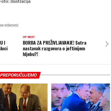
to: Ilustracija
N VIŠKOVIĆ
UP NEXT
U I
BORBA ZA PREŽIVLJAVANJE! Sutra
luci
nastavak razgovora o jeftinijem
hljebu?!
PREPORUČUJEMO