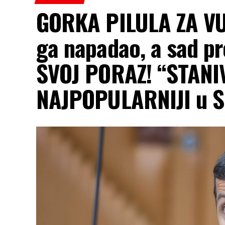
GORKA PILULA ZA V
ga napadao, a sad p
SVOJ PORAZ! “STANI
NAJPOPULARNIJI u S