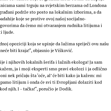
znicama sami trguju na svjetskim berzama od Londona
 građani podrže sto posto na lokalnim izborima, a da
dahije koje se protive ovoj našoj socijalno-
zgovorima da ćemo mi otvaranjem rudnika litijuma i
i ljude.
dnoj opoziciji koja se upinje da lažima spriječi ovu našu
eće biti kraja!“, objasnio je Višković.
je i njihovih lokalnih šerifa i lažnih ekologa! Ja sam
kažem, ja i moji eksperti smo pravi ekolozi i ja odlično
oni nek pričaju šta ‘oće, al’ će biti kako ja kažem: mi
pamo litijum i onda će svi ti Evropljani dolaziti kod
od njih. I – tačka!“, poručio je Dodik.