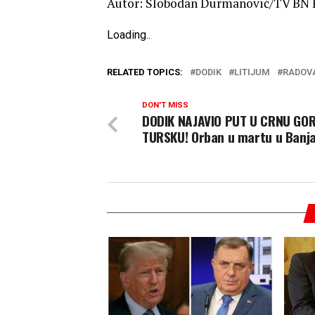
Autor: Slobodan Durmanović/TV BN Fo
Loading
.
.
.
RELATED TOPICS:
DODIK
LITIJUM
RADOVA
DON'T MISS
DODIK NAJAVIO PUT U CRNU GOR
TURSKU! Orban u martu u Banja