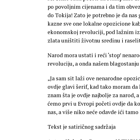
po povoljnim cijenama i da tim obve
do Tokija! Zato je potrebno je da nas
kazne sve one lokalne opozicione kaba
ekonomskoj revoluciji, pod lažnim i
zlata uništiti životnu sredinu i raselit
Narod mora ustati i reći ‘stop’ nenaro
revoluciju, a onda našem blagostanju n
„Ja sam sit laži ove nenarodne opozici
ovdje glavi šerif, kad tako moram da 
znam šta je ovdje najbolje za narod, a 
ćemo prvi u Evropi početi ovdje da ko
nas, a više niko neće odavde ići tamo k
Tekst je satiričnog sadržaja