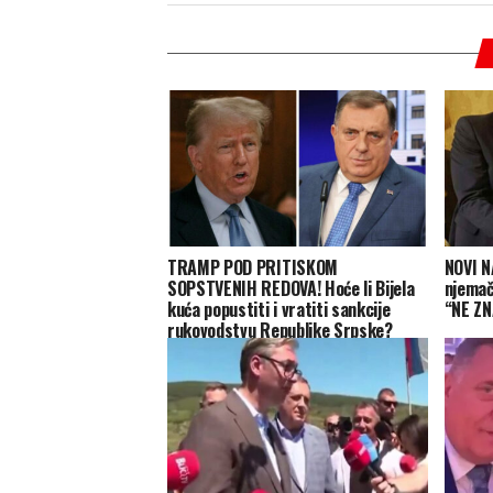
TRAMP POD PRITISKOM
NOVI N
SOPSTVENIH REDOVA! Hoće li Bijela
njemač
kuća popustiti i vratiti sankcije
“NE ZN
rukovodstvu Republike Srpske?