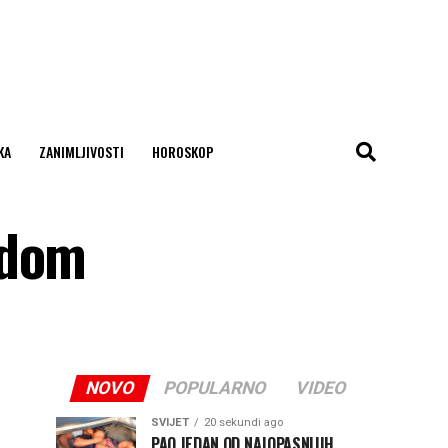
KA
ZANIMLJIVOSTI
HOROSKOP
odom
NOVO
POPULARNO
VIDEO
SVIJET
20 sekundi ago
PAO JEDAN OD NAJOPASNIJIH