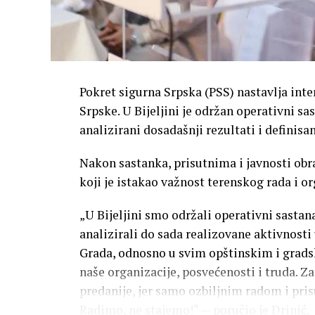
Pokret sigurna Srpska (PSS) nastavlja int
Srpske. U Bijeljini je održan operativni s
analizirani dosadašnji rezultati i definisa
Nakon sastanka, prisutnima i javnosti obra
koji je istakao važnost terenskog rada i or
„U Bijeljini smo održali operativni sasta
analizirali do sada realizovane aktivnosti
Grada, odnosno u svim opštinskim i gradsk
naše organizacije, posvećenosti i truda. Z
predanije, jer samo ozbiljnim radom i pri
Radimo, ne stajemo!“ — poručio je Drinić.