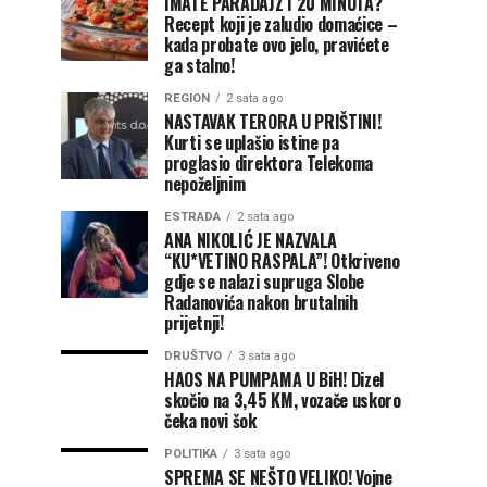
IMATE PARADAJZ I 20 MINUTA?
Recept koji je zaludio domaćice –
kada probate ovo jelo, pravićete
ga stalno!
REGION
2 sata ago
NASTAVAK TERORA U PRIŠTINI!
Kurti se uplašio istine pa
proglasio direktora Telekoma
nepoželjnim
ESTRADA
2 sata ago
ANA NIKOLIĆ JE NAZVALA
“KU*VETINO RASPALA”! Otkriveno
gdje se nalazi supruga Slobe
Radanovića nakon brutalnih
prijetnji!
DRUŠTVO
3 sata ago
HAOS NA PUMPAMA U BiH! Dizel
skočio na 3,45 KM, vozače uskoro
čeka novi šok
POLITIKA
3 sata ago
SPREMA SE NEŠTO VELIKO! Vojne