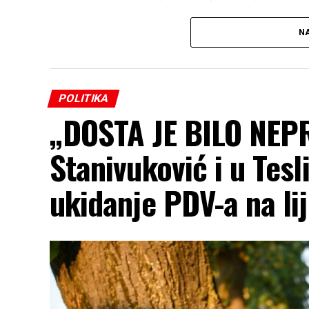
Reproduktor
NA
videozapisa
POLITIKA
„DOSTA JE BILO NEP
Stanivuković i u Tes
ukidanje PDV-a na li