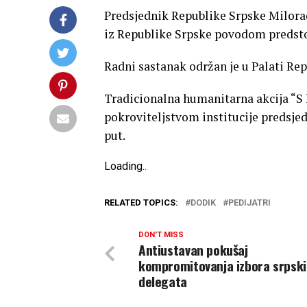
Predsjednik Republike Srpske Milorad
iz Republike Srpske povodom predstoj
Radni sastanak održan je u Palati Rep
Tradicionalna humanitarna akcija “S 
pokroviteljstvom institucije predsje
put.
Loading
.
.
.
RELATED TOPICS:
DODIK
PEDIJATRI
DON'T MISS
Antiustavan pokušaj
kompromitovanja izbora srpsk
delegata