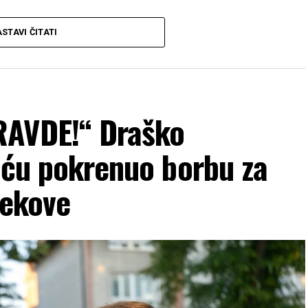
STAVI ČITATI
RAVDE!“ Draško
liću pokrenuo borbu za
jekove