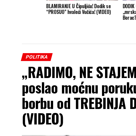
BLAMIRANJE U Čipuljiću! Dodik se
DODIK 
“PROSUO” hvaleći Vučića! (VIDEO)
„mrska
Borac
POLITIKA
„RADIMO, NE STAJEMO
poslao moćnu poruku
borbu od TREBINJA
(VIDEO)