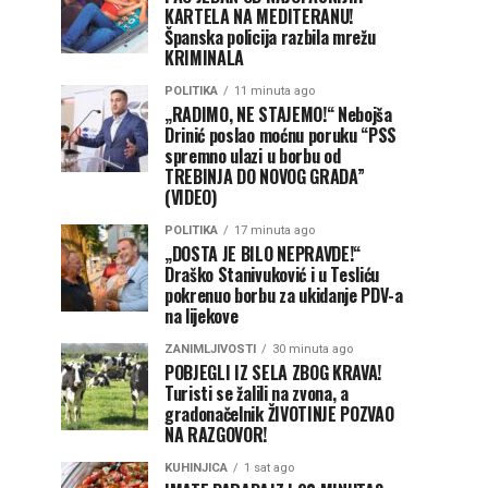
KARTELA NA MEDITERANU!
Španska policija razbila mrežu
KRIMINALA
POLITIKA
11 minuta ago
„RADIMO, NE STAJEMO!“ Nebojša
Drinić poslao moćnu poruku “PSS
spremno ulazi u borbu od
TREBINJA DO NOVOG GRADA”
(VIDEO)
POLITIKA
17 minuta ago
„DOSTA JE BILO NEPRAVDE!“
Draško Stanivuković i u Tesliću
pokrenuo borbu za ukidanje PDV-a
na lijekove
ZANIMLJIVOSTI
30 minuta ago
POBJEGLI IZ SELA ZBOG KRAVA!
Turisti se žalili na zvona, a
gradonačelnik ŽIVOTINJE POZVAO
NA RAZGOVOR!
KUHINJICA
1 sat ago