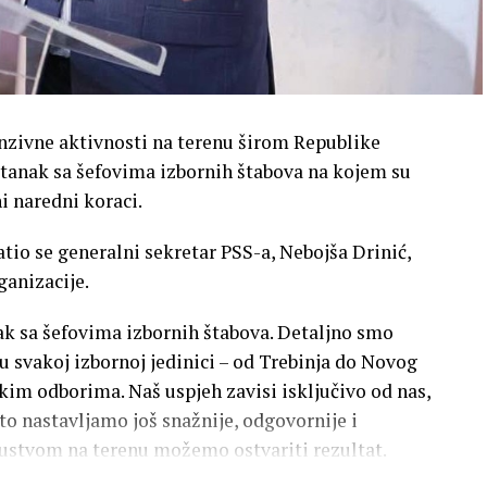
enzivne aktivnosti na terenu širom Republike
astanak sa šefovima izbornih štabova na kojem su
ni naredni koraci.
tio se generalni sekretar PSS-a, Nebojša Drinić,
ganizacije.
nak sa šefovima izbornih štabova. Detaljno smo
 u svakoj izbornoj jedinici – od Trebinja do Novog
im odborima. Naš uspjeh zavisi isključivo od nas,
ato nastavljamo još snažnije, odgovornije i
sustvom na terenu možemo ostvariti rezultat.