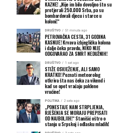
KAZNE! „Nije im bilo dovoljno što su
protjerali 250.000 Srba, pa su
bombardovali djecu i starce u
koloni!“
DRUŠTVO
51 minuta ago
PETROVAČKA CESTA, 31 GODINA
KASNIJE! Krvava izbjeglička kolona
i dalje čeka pravdu, NIKO NIJE
ODGOVARAO ZA SMRT NEDUŽNIH!
DRUŠTVO
1 sat ago
STIŽE OSVJEŽENJE, ALI SAMO
KRATKO! Poznati meteorolog
otkriva šta nas čeka za vikend i
kad se opet vraćaju paklene
vrućine!
POLITIKA
2 sata ago
„PONESTAJE NAM STRPLJENJA,
RJEŠENJA SE MORAJU PREPISATI
OD NAJBOLJIH!“ Stanišić oštro o
stanju u Srpskoj i odlasku mladih!