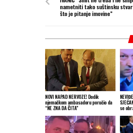
nametniti tako suštinsku stvar
što je pitanje imovine”
NOVI NAPAD NERVOZE! Dodik
NEVIĐ
njemačkom ambasadoru poručio da
SJEĆAN
“NE ZNA DA ČITA”
se obra