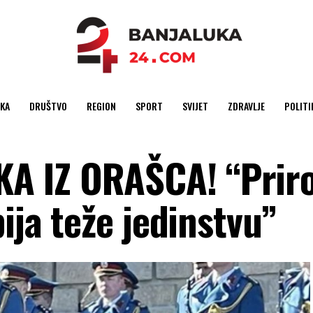
KA
DRUŠTVO
REGION
SPORT
SVIJET
ZDRAVLJE
POLITI
A IZ ORAŠCA! “Prir
ija teže jedinstvu”