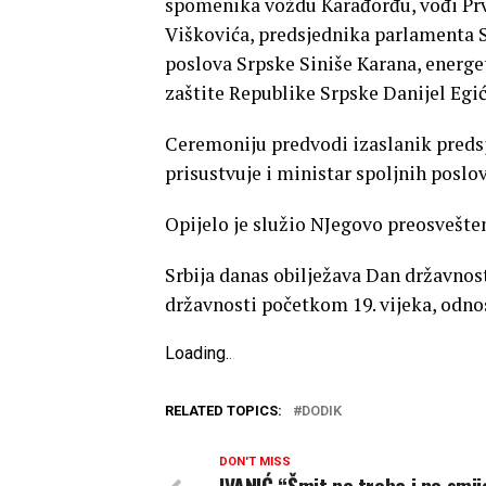
spomenika voždu Karađorđu, vođi Prv
Viškovića, predsjednika parlamenta 
poslova Srpske Siniše Karana, energet
zaštite Republike Srpske Danijel Egić
Ceremoniju predvodi izaslanik predsj
prisustvuje i ministar spoljnih poslov
Opijelo je služio NJegovo preosvešte
Srbija danas obilježava Dan državnost
državnosti početkom 19. vijeka, odn
Loading
.
.
.
RELATED TOPICS:
DODIK
DON'T MISS
IVANIĆ “Šmit ne treba i ne smij