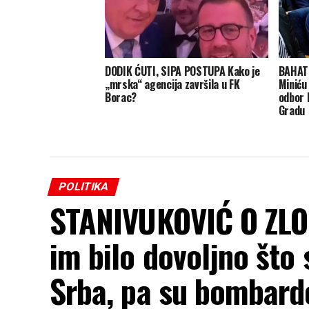
DODIK ĆUTI, SIPA POSTUPA Kako je
BAHATI
„mrska“ agencija završila u FK
Miniću
Borac?
odbor 
Gradu
POLITIKA
STANIVUKOVIĆ O ZLO
im bilo dovoljno što 
Srba, pa su bombardo