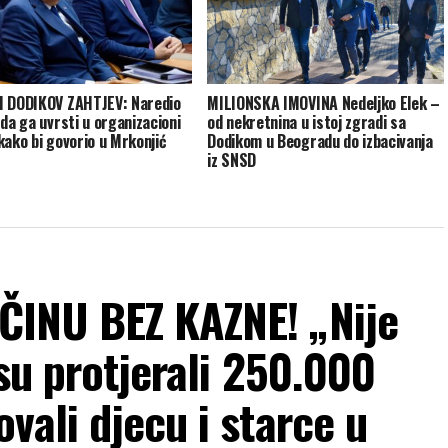
 DODIKOV ZAHTJEV: Naredio
MILIONSKA IMOVINA Nedeljko Elek –
 da ga uvrsti u organizacioni
od nekretnina u istoj zgradi sa
kako bi govorio u Mrkonjić
Dodikom u Beogradu do izbacivanja
iz SNSD
ČINU BEZ KAZNE! „Nije
su protjerali 250.000
vali djecu i starce u