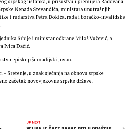
og srpskog ustanka, u prisustvu i premijera Radovana
Srpske Nenada Stevandića, ministara unutrašnjih
ike i rudarstva Petra Đokića, rada i boračko-invalidske
.
ednika Srbije i ministar odbrane Miloš Vučević, a
a Ivica Dačić.
nstvo episkop šumadijski Jovan.
i – Sretenje, u znak sjećanja na obnovu srpske
osno začetak novovjekovne srpske države.
UP NEXT
e
VELIKA JE ČAST DANAS BITI U ORAŠCU!