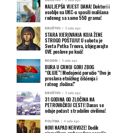
DRUŠTVO
2 sata ago
NAJLJEPŠA VIJEST DANA! Doktori i
osoblje na UKC-u spasili mališana
rođenog sa samo 550 grama!
DRUŠTVO
3 sata ago
STARA VJEROVANJA KOJA ŽENE
STROGO POŠTUJU! U subotu je
Sveta Petka Trnova, izbjegavajte
OVE poslove po kući!
REGION
3 sata ago
BURA U CRNOJ GORI ZBOG
“OLUJE”! Medojević poručio “Ovo je
proslava etničkog čišćenja i
ratnog zločina!”
DRUŠTVO
3 sata ago
31 GODINA OD ZLOČINA NA
PETROVAČKOJ CESTI! Danas se
odaje počast stradalim civilima!
POLITIKA
4 sata ago
NOVI NAPAD NERVOZE! Dodik