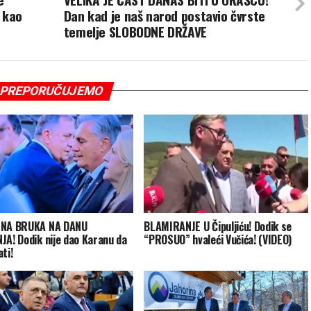
 kao
Dan kad je naš narod postavio čvrste
temelje SLOBODNE DRŽAVE
PREPORUČUJEMO
ENA BRUKA NA DANU
BLAMIRANJE U Čipuljiću! Dodik se
JA! Dodik nije dao Karanu da
“PROSUO” hvaleći Vučića! (VIDEO)
ti!