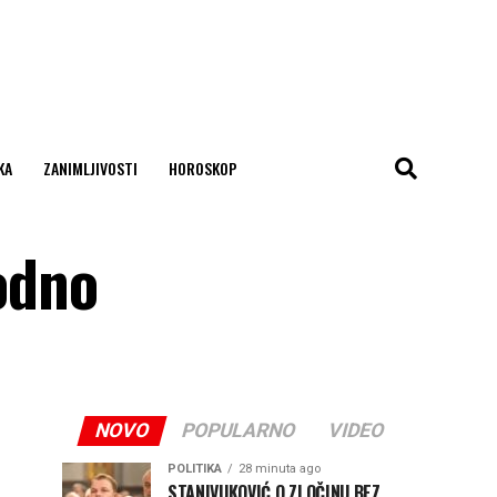
KA
ZANIMLJIVOSTI
HOROSKOP
odno
NOVO
POPULARNO
VIDEO
POLITIKA
28 minuta ago
STANIVUKOVIĆ O ZLOČINU BEZ