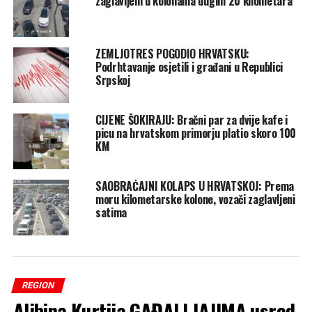
zaglavljeni u kolonama dugim 20 kilometara
ZEMLJOTRES POGODIO HRVATSKU:
Podrhtavanje osjetili i građani u Republici
Srpskoj
CIJENE ŠOKIRAJU: Bračni par za dvije kafe i
picu na hrvatskom primorju platio skoro 100
KM
SAOBRAĆAJNI KOLAPS U HRVATSKOJ: Prema
moru kilometarske kolone, vozači zaglavljeni
satima
REGION
Aljbina Kurtija GAĐALI JAJIMA usred