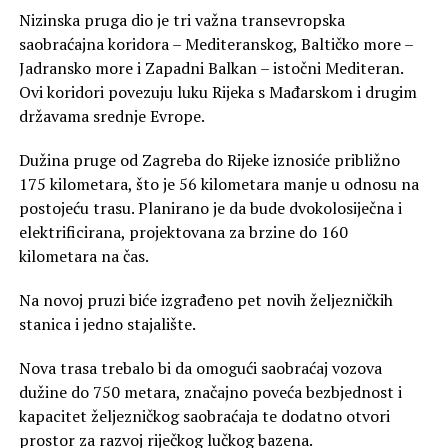
Nizinska pruga dio je tri važna transevropska
saobraćajna koridora – Mediteranskog, Baltičko more –
Jadransko more i Zapadni Balkan – istočni Mediteran.
Ovi koridori povezuju luku Rijeka s Mađarskom i drugim
državama srednje Evrope.
Dužina pruge od Zagreba do Rijeke iznosiće približno
175 kilometara, što je 56 kilometara manje u odnosu na
postojeću trasu. Planirano je da bude dvokolosiječna i
elektrificirana, projektovana za brzine do 160
kilometara na čas.
Na novoj pruzi biće izgrađeno pet novih željezničkih
stanica i jedno stajalište.
Nova trasa trebalo bi da omogući saobraćaj vozova
dužine do 750 metara, značajno poveća bezbjednost i
kapacitet željezničkog saobraćaja te dodatno otvori
prostor za razvoj riječkog lučkog bazena.