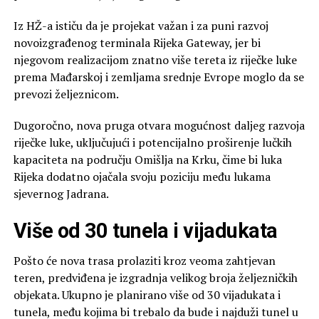
Iz HŽ-a ističu da je projekat važan i za puni razvoj
novoizgrađenog terminala Rijeka Gateway, jer bi
njegovom realizacijom znatno više tereta iz riječke luke
prema Mađarskoj i zemljama srednje Evrope moglo da se
prevozi željeznicom.
Dugoročno, nova pruga otvara mogućnost daljeg razvoja
riječke luke, uključujući i potencijalno proširenje lučkih
kapaciteta na području Omišlja na Krku, čime bi luka
Rijeka dodatno ojačala svoju poziciju među lukama
sjevernog Jadrana.
Više od 30 tunela i vijadukata
Pošto će nova trasa prolaziti kroz veoma zahtjevan
teren, predviđena je izgradnja velikog broja željezničkih
objekata. Ukupno je planirano više od 30 vijadukata i
tunela, među kojima bi trebalo da bude i najduži tunel u