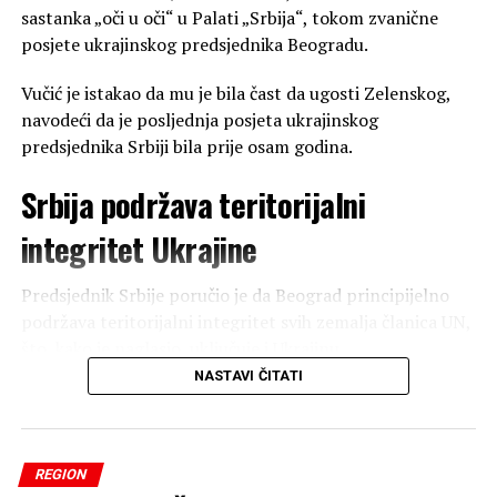
sastanka „oči u oči“ u Palati „Srbija“, tokom zvanične
posjete ukrajinskog predsjednika Beogradu.
Vučić je istakao da mu je bila čast da ugosti Zelenskog,
navodeći da je posljednja posjeta ukrajinskog
predsjednika Srbiji bila prije osam godina.
Srbija podržava teritorijalni
integritet Ukrajine
Predsjednik Srbije poručio je da Beograd principijelno
podržava teritorijalni integritet svih zemalja članica UN,
što, kako je naglasio, uključuje i Ukrajinu.
NASTAVI ČITATI
– Srbija i ja kao njen predsednik sam istakao da
podržavamo Povelju UN, rezolucije UN, što znači
teritorijalni integritet svih zemalja članica UN, što znači
takođe i teritorijalni integritet Ukrajine. I takođe, veoma
REGION