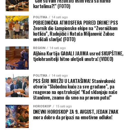
“Gde su vam rezultati osim veza sa narko
kartelima?!” (FOTO)
– Situacija u Ukrajini nije jednostavna. Sinoć je bio još
jedan napad projektilima. Balistički projektili su napadali
POLITIKA
14 sati ago
POBJEDNIČKA ATMOSFERA PORED DRINE! PSS
našu infrastrukturu. To su bili mlazni dronovi, za cilj su
Zvornik dio šampionske ekipe na “Zvorničkom
imali energetska postrojenja, železničku mrežu. Vozovi
kotliću”, Radojičić i Nataša Miljanović Zubac
su kasnili širom naše zemlje. Društvena preduzeća su bila
uveličali slavlje! (FOTO)
na meti. Vatrogasci i timovi za hitne reakcije su i dalje na
REGION
14 sati ago
terenu, rade. Video sam jutros izveštaje. Granatiranje
Aljbina Kurtija GAĐALI JAJIMA usred SKUPŠTINE,
tjelohranitelji hitno uletjeli unutra! (VIDEO)
bilo u svim zajednicama na liniji fronta tragično.
Trinaest ljudi je ubijeno u napadima na Ukrajinu u
protekla 24 sata, samo od devet sati juče ujutru do devet
POLITIKA
14 sati ago
sati jutros. Zaista je to užasna tragedija ruske agresije
PSS ŠIRI MREŽU U LAKTAŠIMA! Stanivuković
otvorio “Slobodnu kuću za sve građane”, pa
protiv nezavisne Ukrajine – rekao je Zelenski.
reagovao na opstrukcije! “Kad sklanjaju naše
štandove, znamo da smo na pravom putu!”
On je uputio saučešće porodicama poginulih i istakao da
je Ukrajina, kako je naveo, gotovo svakog dana i svake
HOROSKOP
15 sati ago
DNEVNI HOROSKOP ZA 9. AVGUST, JEDAN ZNAK
noći, u petoj godini rata, primorana da izdržava
mora dobro da pripazi na emotivne odluke!
posljedice sukoba.