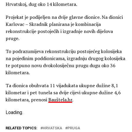
Hrvatskoj, dug oko 14 kilometara.
Projekat je podijeljen na dvije glavne dionice. Na dionici
Karlovac – Skradnik planirana je kombinacija
rekonstrukcije postojećih i izgradnje novih dijelova
pruge.
To podrazumijeva rekonstrukciju postojećeg kolosijeka
na pojedinim poddionicama, izgradnju drugog kolosijeka
te potpuno novu dvokolosiječnu prugu dugu oko 36
kilometara.
Ta dionica obuhvata 11 vijadukata ukupne dužine 8,1
kilometar i pet tunela sa dvije cijevi ukupne dužine 4,6
kilometara, prenosi
Bauštela.hr
.
Loading
.
.
.
RELATED TOPICS:
HRVATSKA
PRUGA