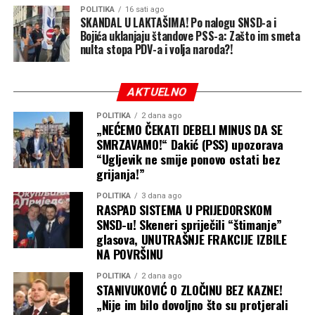
POLITIKA
16 sati ago
SKANDAL U LAKTAŠIMA! Po nalogu SNSD-a i
Bojića uklanjaju štandove PSS-a: Zašto im smeta
nulta stopa PDV-a i volja naroda?!
AKTUELNO
POLITIKA
2 dana ago
„NEĆEMO ČEKATI DEBELI MINUS DA SE
SMRZAVAMO!“ Dakić (PSS) upozorava
“Ugljevik ne smije ponovo ostati bez
grijanja!”
POLITIKA
3 dana ago
RASPAD SISTEMA U PRIJEDORSKOM
SNSD-u! Skeneri spriječili “štimanje”
glasova, UNUTRAŠNJE FRAKCIJE IZBILE
NA POVRŠINU
POLITIKA
2 dana ago
STANIVUKOVIĆ O ZLOČINU BEZ KAZNE!
„Nije im bilo dovoljno što su protjerali