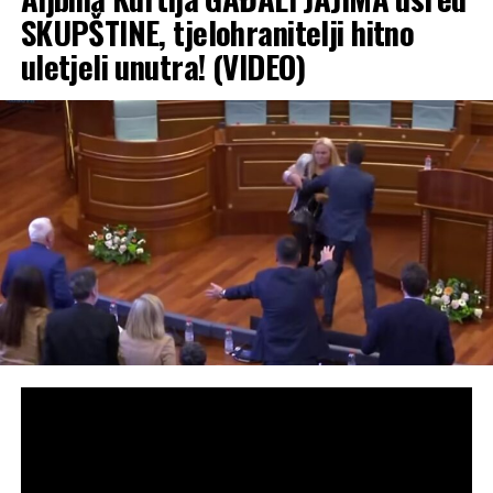
SKUPŠTINE, tjelohranitelji hitno
uletjeli unutra! (VIDEO)
Predsjednik Pokreta Samoopredjeljenje i
vršilac dužnosti premijera samoproglašenog
Kosova Albin Kurti gađan je jajima tokom