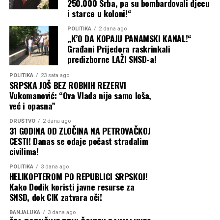
250.000 Srba, pa su bombardovali djecu
i starce u koloni!“
POLITIKA
2 dana ago
„K’O DA KOPAJU PANAMSKI KANAL!“
Građani Prijedora raskrinkali
predizborne LAŽI SNSD-a!
POLITIKA
23 sata ago
SRPSKA JOŠ BEZ ROBNIH REZERVI
Vukomanović: “Ova Vlada nije samo loša,
već i opasna”
DRUŠTVO
2 dana ago
31 GODINA OD ZLOČINA NA PETROVAČKOJ
CESTI! Danas se odaje počast stradalim
civilima!
POLITIKA
3 dana ago
HELIKOPTEROM PO REPUBLICI SRPSKOJ!
Kako Dodik koristi javne resurse za
SNSD, dok CIK zatvara oči!
BANJALUKA
3 dana ago