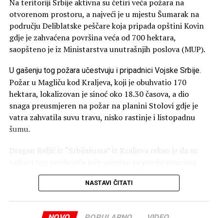
klaster. Mi želimo Ukrajini da što je moguće pre otvori
Na teritoriji Srbije aktivna su četiri veća požara na
sve klastere, da ih zatvori što je moguće pre, to je želja
otvorenom prostoru, a najveći je u mjestu Šumarak na
ukrajinskog naroda, želja ukrajinskog rukovodstva –
području Deliblatske peščare koja pripada opštini Kovin
kazao je Vučić.
gdje je zahvaćena površina veća od 700 hektara,
saopšteno je iz Ministarstva unutrašnjih poslova (MUP).
Prema njegovim riječima, tokom razgovora bilo je riječi i
o ekonomskoj saradnji, a očekuje da će ona u budućnosti
U gašenju tog požara učestvuju i pripadnici Vojske Srbije.
donijeti korist objema stranama.
Požar u Magliču kod Kraljeva, koji je obuhvatio 170
hektara, lokalizovan je sinoć oko 18.30 časova, a dio
Razgovori o ekonomiji i
snaga preusmjeren na požar na planini Stolovi gdje je
vatra zahvatila suvu travu, nisko rastinje i listopadnu
infrastrukturi
šumu.
Vučić je naveo da je značajno povećan obim trgovinske
Dragan Reljić iz “Srbijašuma” iz Kraljeva rekao je da su
razmjene Srbije i Ukrajine, ističući da je gvožđe jedan od
radnici tog preduzeća juče zajedno sa predstavnicima
najznačajnijih proizvoda koje Srbija uvozi iz Ukrajine.
MUP-a za vanredne situacije osmatrali terene i da će u
NASTAVI ČITATI
toku dana na tom području dejstvovati helikopterska
– Verujem da ta razmena može biti mnogo veća. Pričali
jedinica.
smo i o projektima iz oblasti infrastrutkure, angažovanju
ukrajinskih kompanija u našoj zemlji. Kada sam ovo
NOVO
POPULARNO
VIDEO