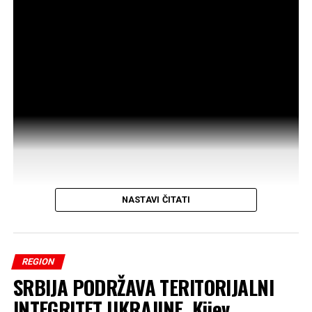
nastavka prekinute konstitutivne sjednice
Skupštine Kosova.
Incident se dogodio nakon što je Kurti ponovo zatražio
dodatno vrijeme za konsultacije. Poslanica Alijanse za
budućnost Kosova Time Kadrijaj tada ga je gađala jajima.
Zbog incidenta sjednica je prekinuta, a u skupštinsku
salu ušli su Kurtijevi tjelohranitelji.
Predsjedavajući sjednice Avni Dehari saopćio je da će
poslanici naknadno biti obaviješteni o terminu nastavka
NASTAVI ČITATI
sjednice.
REGION
SRBIJA PODRŽAVA TERITORIJALNI
INTEGRITET UKRAJINE, Kijev