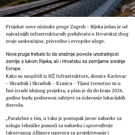
Projekat nove nizinske pruge Zagreb – Rijeka jedan je od
najvažnijih infrastrukturnih poduhvata u Hrvatskoj zbog
svoje saobraćajne, privredne i evropske uloge.
Nova pruga trebalo bi da snažnije poveže unutrašnjost
zemlje s lukom Rijeka, ali i Hrvatsku sa zemljama srednje
Evrope.
Kako su saopštili iz HŽ Infrastrukture, dionice Karlovac
– Skradnik i Skradnik – Krasica – Tijani trenutno su u
fazi izrade idejnog projekta, a plan je da do kraja 2026.
godine budu podneseni zahtjevi za izdavanje lokacijskih
dozvola.
„Paralelno s tim, u toku je postupak javne nabavke za
uslugu tehničke pomoći za nabavku i sprovođenje
takozvanog Alliance ugovora za projektovanje i