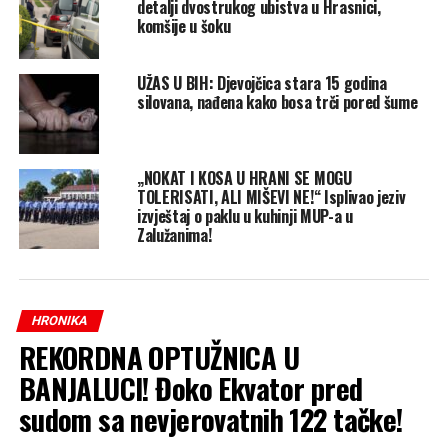
detalji dvostrukog ubistva u Hrasnici,
komšije u šoku
UŽAS U BIH: Djevojčica stara 15 godina
silovana, nađena kako bosa trči pored šume
„NOKAT I KOSA U HRANI SE MOGU
TOLERISATI, ALI MIŠEVI NE!“ Isplivao jeziv
izvještaj o paklu u kuhinji MUP-a u
Zalužanima!
HRONIKA
REKORDNA OPTUŽNICA U
BANJALUCI! Đoko Ekvator pred
sudom sa nevjerovatnih 122 tačke!