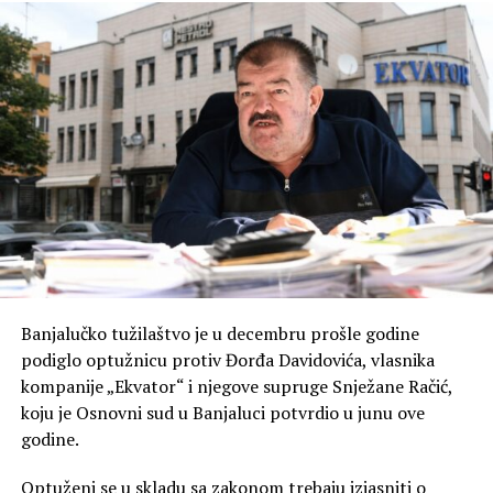
Banjalučko tužilaštvo je u decembru prošle godine
podiglo optužnicu protiv Đorđa Davidovića, vlasnika
kompanije „Ekvator“ i njegove supruge Snježane Račić,
koju je Osnovni sud u Banjaluci potvrdio u junu ove
godine.
Optuženi se u skladu sa zakonom trebaju izjasniti o