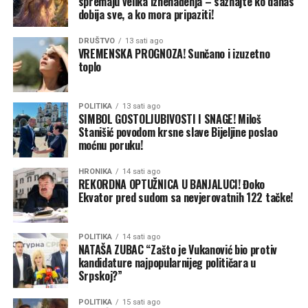
spremaju velika iznenađenja – saznajte ko danas
dobija sve, a ko mora pripaziti!
DRUŠTVO
13 sati ago
VREMENSKA PROGNOZA! Sunčano i izuzetno
toplo
POLITIKA
13 sati ago
SIMBOL GOSTOLJUBIVOSTI I SNAGE! Miloš
Stanišić povodom krsne slave Bijeljine poslao
moćnu poruku!
HRONIKA
14 sati ago
REKORDNA OPTUŽNICA U BANJALUCI! Đoko
Ekvator pred sudom sa nevjerovatnih 122 tačke!
POLITIKA
14 sati ago
NATAŠA ZUBAC “Zašto je Vukanović bio protiv
kandidature najpopularnijeg političara u
Srpskoj?”
POLITIKA
15 sati ago