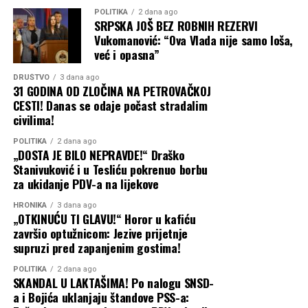
POLITIKA
2 dana ago
SRPSKA JOŠ BEZ ROBNIH REZERVI
Vukomanović: “Ova Vlada nije samo loša,
već i opasna”
DRUŠTVO
3 dana ago
31 GODINA OD ZLOČINA NA PETROVAČKOJ
CESTI! Danas se odaje počast stradalim
civilima!
POLITIKA
2 dana ago
„DOSTA JE BILO NEPRAVDE!“ Draško
Stanivuković i u Tesliću pokrenuo borbu
za ukidanje PDV-a na lijekove
HRONIKA
3 dana ago
„OTKINUĆU TI GLAVU!“ Horor u kafiću
završio optužnicom: Jezive prijetnje
supruzi pred zapanjenim gostima!
POLITIKA
2 dana ago
SKANDAL U LAKTAŠIMA! Po nalogu SNSD-
a i Bojića uklanjaju štandove PSS-a: