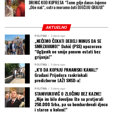
DRINIĆ KOD KUPRESA “Tamo gdje danas čujemo
„Oče naš“, sutra moramo čuti DJEČIJU GRAJU!”
AKTUELNO
POLITIKA
2 dana ago
„NEĆEMO ČEKATI DEBELI MINUS DA SE
SMRZAVAMO!“ Dakić (PSS) upozorava
“Ugljevik ne smije ponovo ostati bez
grijanja!”
POLITIKA
3 dana ago
„K’O DA KOPAJU PANAMSKI KANAL!“
Građani Prijedora raskrinkali
predizborne LAŽI SNSD-a!
POLITIKA
3 dana ago
STANIVUKOVIĆ O ZLOČINU BEZ KAZNE!
„Nije im bilo dovoljno što su protjerali
250.000 Srba, pa su bombardovali djecu
i starce u koloni!“