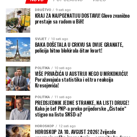
DRUŠTVO
9 sati ago
KRAJ ZA NAJPOZNATIJU DOSTAVU! Glovo zvanično
prestaje sa radom u BiH!
SVIJET
10 sati ago
BAKA DOŠETALA U CRKVU SA DVIJE GRANATE,
policija hitno blokirala čitav kvart!
POLITIKA
10 sati ago
VIŠE PRVAČIĆA U AUSTRIJI NEGO U MRKONJIĆU!
Poražavajuća statistika i oštra reakcija
Kresojevića!
POLITIKA
11 sati ago
PREDSJEDNIK JEDNE STRANKE, NA LISTI DRUGE!
Kako je šef PNP-a preko prijedorske „Čistoće“
stigao na listu SNSD-a?
HOROSKOP
12 sati ago
HOROSKOP ZA 10. AVGUST 2026! Zvijezde