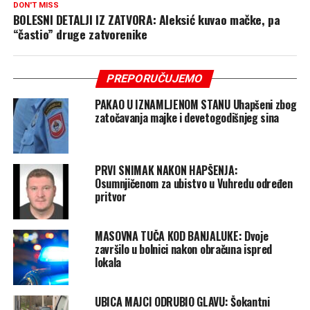
DON'T MISS
BOLESNI DETALJI IZ ZATVORA: Aleksić kuvao mačke, pa
“častio” druge zatvorenike
PREPORUČUJEMO
PAKAO U IZNAMLJENOM STANU Uhapšeni zbog
zatočavanja majke i devetogodišnjeg sina
PRVI SNIMAK NAKON HAPŠENJA:
Osumnjičenom za ubistvo u Vuhredu određen
pritvor
MASOVNA TUČA KOD BANJALUKE: Dvoje
završilo u bolnici nakon obračuna ispred
lokala
UBICA MAJCI ODRUBIO GLAVU: Šokantni