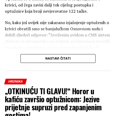
krivici, od čega zavisi dalji tok cijelog postupka i
optužnice koja broji nevjerovatne 122 tačke.
No, kako još uvijek nije zakazano izjašnjenje optuženih o
krivici obratili smo se banjalučkom Osnovnom sudu i
dobili sljedeći odgovor: “Izvršenim uvidom u CMS sistem
(Sistem za automatsko upravljanje predmetima) utvrdili
smo da je u predmetu protiv osumnjičenih Đ.D. i dr.
potvrđena optužnica, ali ovaj sud zbog procesnih radnji
NASTAVI ČITATI
još nije zakazao ročište za izjašnjenje o krivnji. Ističemo
da će ročište biti zakazano u najkraćem mogućem roku.“
Podsjetimo, prema optužnici Davidović se tereti da je
kao direktor preduzeća „Ekvator“ organizovao prodaju
HRONIKA
stanova u kompleksu “Novi Borik” koje nikada nije
„OTKINUĆU TI GLAVU!“ Horor u
završio.
kafiću završio optužnicom: Jezive
Od 2016. do 2024. godine doveo je u zabludu veliki broj
prijetnje supruzi pred zapanjenim
kupaca, lažno im prikazujući da će nekretnine biti
gostima!
izgrađene u ugovorenim rokovima.