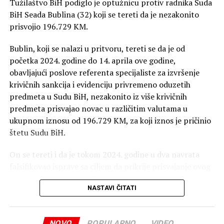
Tužilaštvo BiH podiglo je optužnicu protiv radnika Suda
BiH Seada Bublina (32) koji se tereti da je nezakonito
prisvojio 196.729 KM.
Bublin, koji se nalazi u pritvoru, tereti se da je od
početka 2024. godine do 14. aprila ove godine,
obavljajući poslove referenta specijaliste za izvršenje
krivičnih sankcija i evidenciju privremeno oduzetih
predmeta u Sudu BiH, nezakonito iz više krivičnih
predmeta prisvajao novac u različitim valutama u
ukupnom iznosu od 196.729 KM, za koji iznos je pričinio
štetu Sudu BiH.
On se tereti i da je tokom 2024. godine u dva navrata
falsifikovao isprave sa ciljem da prikrije prisvajanje ovog
novca, saopšteno je iz Tužilaštva BiH.
NASTAVI ČITATI
Optuženi se tereti da je počinio krivično djelo pronevjera
u službi, te krivično djelo falsifikovanje isprave.
NOVO
POPULARNO
VIDEO