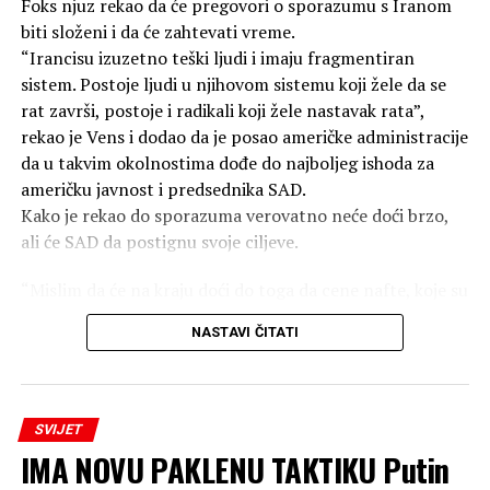
Foks njuz rekao da će pregovori o sporazumu s Iranom
godine ubila je između 70.000 i 100.000 ljudi na sam dan
biti složeni i da će zahtevati vreme.
eksplozije.
“Irancisu izuzetno teški ljudi i imaju fragmentiran
sistem. Postoje ljudi u njihovom sistemu koji žele da se
Do kraja 1945. godine, broj žrtava porastao je na
rat završi, postoje i radikali koji žele nastavak rata”,
140.000, jer su ljudi umirali u bolnicama od zadobijenih
rekao je Vens i dodao da je posao američke administracije
povreda i izloženosti zračenju. Ukupan broj žrtava
da u takvim okolnostima dođe do najboljeg ishoda za
bombardovanja sada prelazi 350.000.
američku javnost i predsednika SAD.
Kako je rekao do sporazuma verovatno neće doći brzo,
SAD i dalje ne priznaju moralnu odgovornost za
ali će SAD da postignu svoje ciljeve.
atomska bombardovanja, pravdajući svoje postupke kao
“vojnu nužnost”.
“Mislim da će na kraju doći do toga da cene nafte, koje su
danas bile 79 dolara, padnu i ostanu niske. Iran nikada
NASTAVI ČITATI
neće imati nuklearno oružje, a SAD će biti u jačoj
poziciji”, rekao je Vens.
Dodao je i da ne bi trebalo da se donose zaključci o
SVIJET
ishodu pregovora dok oni još traju, ali da će SAD
IMA NOVU PAKLENU TAKTIKU Putin
nastaviti da se oslanja na vojni pritisak, ekonomske mere