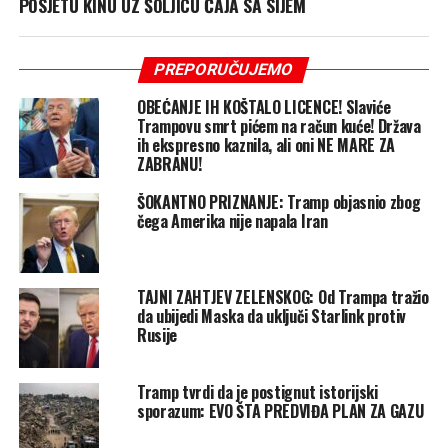
POSJETU KINU UZ ŠOLJICU ČAJA SA SIJEM
PREPORUČUJEMO
OBEĆANJE IH KOŠTALO LICENCE! Slaviće
Trampovu smrt pićem na račun kuće! Država
ih ekspresno kaznila, ali oni NE MARE ZA
ZABRANU!
ŠOKANTNO PRIZNANJE: Tramp objasnio zbog
čega Amerika nije napala Iran
TAJNI ZAHTJEV ZELENSKOG: Od Trampa tražio
da ubijedi Maska da uključi Starlink protiv
Rusije
Tramp tvrdi da je postignut istorijski
sporazum: EVO ŠTA PREDVIĐA PLAN ZA GAZU