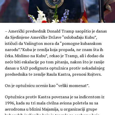
– Američki predsednik Donald Tramp saopštio je danas
da Sjedinjene Američke Države “oslobađaju Kubu”,
ističući da Vašington mora da “pomogne kubanskom
narodu”.”Kuba je zemlja koja propada, ne znam šta ih
čeka. Mislimo na Kubu”, rekao je Tramp, ali i dodao da
neće biti eskalacije po tom pitanju, nakon što je ranije
danas u SAD podignuta optužnica protiv nekadašnjeg
predsednika te zemlje Raula Kastra, prenosi Rojters.
On je optužnicu ocenio kao “veliki momenat”.
Optužnica protiv Kastra povezana je sa indicentom iz
1996, kada su tri mala civilna aviona poletela su sa
aerodroma u blizini Majamija, u organizaciji grupe