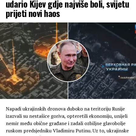
udario Kijev gdje najviše boli, svijetu
i diplomatiju kako bi postigle svoje ciljeve.
prijeti novi haos
“Mi smo nekako usred igre i i ljudi pokušavaju da
predvide kako će se ona odvijati. Mogu da vam kažem da
će to ići na način dobar po SAD”, rekao je on.
(Tanjug)
Napadi ukrajinskih dronova duboko na teritoriju Rusije
izazvali su nestašice goriva, opteretili ekonomiju, unijeli
nemir među obične građane i zadali ozbiljne glavobolje
ruskom predsjedniku Vladimiru Putinu. Uz to, ukrajinske