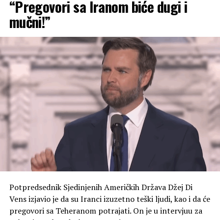
“Pregovori sa Iranom biće dugi i
mučni!”
Japanski premijer Sanae Takaiči takođe nije pomenula
SAD u svom obraćanju. Ona je obećala da će Japan
nastaviti da čini sve što je moguće da stvori svijet bez
nuklearnog oružja. – Ne smijemo prestati da se krećemo
ovim putem – naglasila je ona i pozvala na nuklearno
razoružanje. Ona je izrazila nadu da svijet nikada neće
vidjeti treći grad koji je pretrpio atomsko
bombardovanje.
Japanski zvaničnici uglavnom ne ističu u javnim
govorima da su SAD izvršile napade na gradove Hirošimu
i Nagasaki, navodi TASS.
Američke snage izvele su napade atomskim oružjem sa
zvanično navedenim ciljem ubrzavanja predaje Japana.
Potpredsednik Sjedinjenih Američkih Država Džej Di
To ostaju jedini slučajevi upotrebe nuklearnog oružja u
Vens izjavio je da su Iranci izuzetno teški ljudi, kao i da će
ratovanju u ljudskoj istoriji. Prema različitim
pregovori sa Teheranom potrajati. On je u intervjuu za
procjenama, bomba bačena na Hirošimu 6. avgusta 1945.