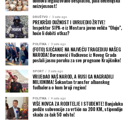
domova legalizovano besplatno, pala decenijska
pokuša da povrati inicijativu na frontu. Za sada, i
neizvjesnost!
Ukrajina i Rusija ostaju posvećene agresivnim vojnim
DRUŠTVO
3 sata ago
strategijama.
PREKRŠIO DUŽNOST I UVRIJEDIO ŽRTVE!
Inspektor SIPA-e iz Mostara javno veliča “Oluju”,
Putinova taktika i glavni cilj
hoće li dobiti otkaz?
Neposredni problem Ukrajine jeste to što se oslanja na
ograničene zalihe američkih PVO sistema „patriot” –
POLITIKA
3 sata ago
(FOTO) SJEĆANJE NA NAJVEĆU TRAGEDIJU NAŠEG
jedinu pouzdanu odbranu od ruskih raketa – kako bi
NARODA! Borenović i Vučkovac iz Novog Grada
zaštitila svoje gradove i vojne linije snabdijevanja.
poslali jasnu poruku za sve prognane Krajišnike!
Premještanje „patriota” radi odbrane luka bilo bi i
preskupo i izuzetno rizično. Svjesna toga, Rusija će
SPORT
3 sata ago
VRIJEĐAO NAŠ NAROD, A RUSI GA NAGRADILI
nastaviti da gađa luke raketama i dronovima, ne
MILIONIMA! Šokantan transfer albanskog
ostavljajući osiguravajućim kućama razlog da smanje
fudbalera o kom bruji region!
premije, a brodovlasnicima motiv da se vrate.
POLITIKA
4 sata ago
VIŠE NOVCA ZA RODITELJE I STUDENTE! Banjaluka
Pored toga što smanjuje prihode Kijeva i njegovu
podiže subvencije za vrtiće na 200 KM, stipendije
sposobnost da finansira rat, Moskva se nada da će
skaču za čak 50 odsto!
skokom cijena hrane na globalnom nivou oslabiti i
međunarodnu podršku Ukrajini. Ukrajina obezbjeđuje