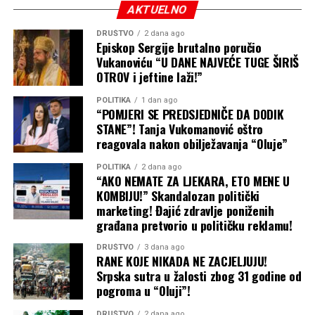
AKTUELNO
četvrtinu uvoza pšenice za Egipat i oko 18 procenata za
Indoneziju. Takođe je najveći dobavljač kukuruza za
DRUŠTVO
2 dana ago
Episkop Sergije brutalno poručio
Evropsku uniju, pokriva čak 92 odsto njenog uvoza
Vukanoviću “U DANE NAJVEĆE TUGE ŠIRIŠ
suncokretovog ulja i ostaje ključni izvor stočne hrane i
OTROV i jeftine laži!”
biljnih ulja.
POLITIKA
1 dan ago
Putin računa na to da će poskupljenje hrane – u
“POMJERI SE PREDSJEDNIČE DA DODIK
STANE”! Tanja Vukomanović oštro
trenutku kada američki rat sa Iranom već podiže cijene
reagovala nakon obilježavanja “Oluje”
nafte i svega ostalog – primorati ukrajinske trgovinske
partnere, prije svega u Evropi, da pritisnu Kijev da
POLITIKA
2 dana ago
obustavi napade unutar Rusije. Međutim, malo je
“AKO NEMATE ZA LJEKARA, ETO MENE U
KOMBIJU!” Skandalozan politički
vjerovatno da će ta strategija upaliti, navodi se u analizi
marketing! Đajić zdravlje poniženih
Tajma. Šta Ukrajina može da uradi
građana pretvorio u političku reklamu!
Podrška Evrope Ukrajini i dalje je čvrsta, a vlade koje trpe
posljedice poskupljenja prije će okriviti Moskvu nego
DRUŠTVO
3 dana ago
RANE KOJE NIKADA NE ZACJELJUJU!
Kijev. Ipak, Putin očajnički želi pobjede na frontu, pa će
Srpska sutra u žalosti zbog 31 godine od
gurati po svom čak i bez čiste i ubjedljive pobjede na
pogroma u “Oluji”!
pomolu. Isto tako, ne treba očekivati ni obnovu
sporazuma postignutog pod okriljem Ujedinjenih nacija
DRUŠTVO
2 dana ago