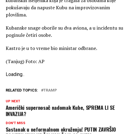
kubanskih iseljenika koja je tragala za osobama koje
pokušavaju da napuste Kubu na improvizovanim
plovilima.
Kubanske snage oborile su dva aviona, a u incidentu su
poginule četiri osobe.
Kastro je u to vreme bio ministar odbrane.
(Tanjug) Foto: AP
Loading
.
.
.
RELATED TOPICS:
TRAMP
UP NEXT
Američki supernosač nadomak Kube, SPREMA LI SE
INVAZIJA?
DON'T MISS
Sastanak u neformalnom okruženju! PUTIN ZAVRŠIO