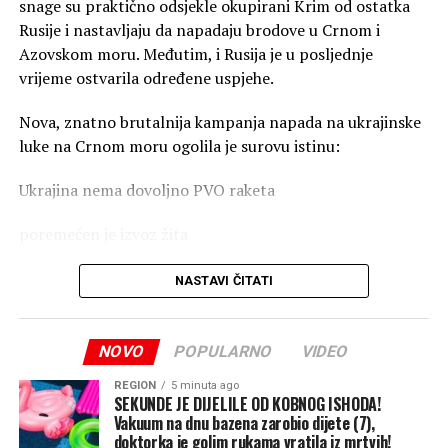
snage su praktično odsjekle okupirani Krim od ostatka
Rusije i nastavljaju da napadaju brodove u Crnom i
Azovskom moru. Međutim, i Rusija je u posljednje
vrijeme ostvarila određene uspjehe.
Nova, znatno brutalnija kampanja napada na ukrajinske
luke na Crnom moru ogolila je surovu istinu:
Ukrajina nema dovoljno PVO raketa
poremećen je izvoz žita
skresani su prihodi države
NASTAVI ČITATI
zaustavljene isporuke oružja ukrajinskoj vojsci
NOVO
POPULARNO
VIDEO
Poljoprivreda čini čak 60 odsto ukupnog robnog izvoza
Ukrajine, pa ovi ruski napadi stižu u najgorem mogućem
REGION
5 minuta ago
SEKUNDE JE DIJELILE OD KOBNOG ISHODA!
trenutku – baš kada se poljoprivrednici spremaju za
Vakuum na dnu bazena zarobio dijete (7),
žetvu. Ako ova blokada potraje, Rusija bi mogla da
doktorka je golim rukama vratila iz mrtvih!