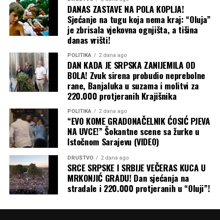
DANAS ZASTAVE NA POLA KOPLJA!
u julu 2022. godine, koji je ranije omogućio bezbjednu
Sjećanje na tugu koja nema kraj: “Oluja”
plovidbu do i iz ukrajinskih luka.
je zbrisala vjekovna ognjišta, a tišina
danas vrišti!
Baš kao što je kriza u Ormuskom moreuzu primorala
susjedne zemlje da grozničavo traže nove puteve za
POLITIKA
2 dana ago
DAN KADA JE SRPSKA ZANIJEMILA OD
izvoz nafte iz Persijskog zaliva, tako bi i Ukrajina mogla
BOLA! Zvuk sirena probudio neprebolne
da preusmjeri izvoz žita preko Dunava, rumunskih luka i
rane, Banjaluka u suzama i molitvi za
željeznice, kao što je to činila na početku rata. Ali, kao i
220.000 protjeranih Krajišnika
tada, ta alternativna rješenja su skupa i logistički znatno
POLITIKA
2 dana ago
komplikovanija.
“EVO KOME GRADONAČELNIK ĆOSIĆ PJEVA
NA UVCE!” Šokantne scene sa žurke u
Zbog svega ovoga, priroda ruskog rata protiv Ukrajine
Istočnom Sarajevu (VIDEO)
nastaviće da se mijenja dok obje strane traže način da
prekinu pat-poziciju na frontu u svoju korist. A
DRUŠTVO
2 dana ago
SRCE SRPSKE I SRBIJE VEČERAS KUCA U
ekonomska šteta, koja se osjeća daleko izvan granica
MRKONJIĆ GRADU! Dan sjećanja na
Ukrajine i Rusije, nastaviće da se gomila, piše Blic.
stradale i 220.000 protjeranih u “Oluji”!