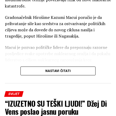
katastrofe.
Gradonačelnik Hirošime Kazumi Macui poručio je da
prihvatanje sile kao sredstva za ostvarivanje političkih
ciljeva može da dovede do novog ciklusa nasilja i
tragedije, poput Hirošime ili Nagasakija.
Macui je pozvao političke lidere da prepoznaju razorne
posljedice svake upotrebe nuklearnog oružja i da pokažu
liderstvo s ciljem nuklearnog razoružanja kroz
međunarodnu saradnju. U Japanu je održana
NASTAVI ČITATI
komemoracija i minut ćutanja u 8.15 časova, tačno u
vrijeme kada je 6. avgusta 1945. godine američki
bombarder “Enola Gej” bacio atomsku bombu na
Hirošimu.
SVIJET
“IZUZETNO SU TEŠKI LJUDI!” Džej Di
Agencija TASS javila je da je Macui kritikovao Rusiju i
njene akcije u Ukrajini tokom komemoracije, ali nije
Vens poslao jasnu poruku
pomenuo SAD kao zemlju koja je bacila bombu na grad.