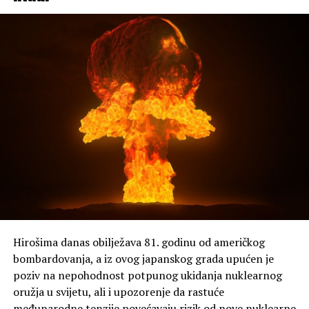
Hirošima danas obilježava 81. godinu od američkog
bombardovanja, a iz ovog japanskog grada upućen je
poziv na nepohodnost potpunog ukidanja nuklearnog
oružja u svijetu, ali i upozorenje da rastuće
međunarodne tenzije povećavaju rizik od nove nuklearne