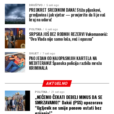
DRUŠTVO
5 sati ago
PREOKRET SREDINOM DANA! Stižu pljuskovi,
grmljavina i jak vjetar — provjerite da li je vaš
kraj na udaru!
POLITIKA
6 sati ago
SRPSKA JOŠ BEZ ROBNIH REZERVI Vukomanović:
“Ova Vlada nije samo loša, već i opasna”
SVIJET
7 sati ago
PAO JEDAN OD NAJOPASNIJIH KARTELA NA
MEDITERANU! Španska policija razbila mrežu
KRIMINALA
AKTUELNO
POLITIKA
21 sat ago
„NEĆEMO ČEKATI DEBELI MINUS DA SE
SMRZAVAMO!“ Dakić (PSS) upozorava
“Ugljevik ne smije ponovo ostati bez
grijanja!”