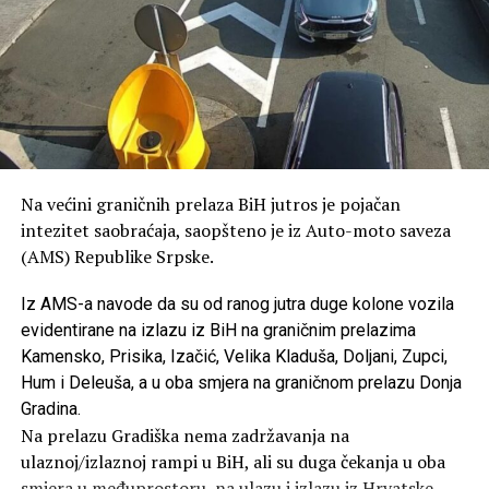
Na većini graničnih prelaza BiH jutros je pojačan
intezitet saobraćaja, saopšteno je iz Auto-moto saveza
(AMS) Republike Srpske.
Iz AMS-a navode da su od ranog jutra duge kolone vozila
evidentirane na izlazu iz BiH na graničnim prelazima
Kamensko, Prisika, Izačić, Velika Kladuša, Doljani, Zupci,
Hum i Deleuša, a u oba smjera na graničnom prelazu Donja
Gradina.
Na prelazu Gradiška nema zadržavanja na
ulaznoj/izlaznoj rampi u BiH, ali su duga čekanja u oba
smjera u međuprostoru, na ulazu i izlazu iz Hrvatske.