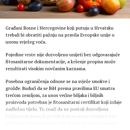
Građani Bosne i Hercegovine koji putuju u Hrvatsku
trebali bi obratiti pažnju na pravila Evropske unije o
unosu svježeg voća.
Pojedine vrste nije dozvoljeno unijeti bez odgovarajuće
fitosanitarne dokumentacije, a kršenje propisa može
rezultirati visokim novčanim kaznama.
Posebna ograničenja odnose se na svježe smokve i
grožđe. Budući da se BiH prema pravilima EU smatra
trećom zemljom, za unos većine biljaka i biljnih
proizvoda potreban je fitosanitarni certifikat koji izdaje
nadležno tijelo. To znači da ne postoji dozvoljena
količina smokava ili grožđa koja se može prenijeti bez
potrebne dokumentacije, čak ni kada je riječ o manjim