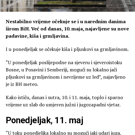
Nestabilno vrijeme očekuje se i u narednim danima
širom BiH. Već od danas, 10. maja, najavljene su nove
padavine, kiša i grmljavina.
I u ponedjeljak se očekuje kiša i pljuskovi sa grmljavinom.
“U ponedjeljak poslijepodne na sjeveru i sjeveroistoku
Bosne, u Posavini i Semberiji, mogući su lokalno jači
pljuskovi sa grmljavinom i nevrijeme uz led”, najavljeno
je iz BH meteo.
Kako ističu, danas i sutra, 10. i 11. maja, toplo i sparno
vrijeme uz slab do umjeren južni i jugozapadni vjetar.
Ponedjeljak, 11. maj
“U toku ponedjeljka lokalno su mogući jaki udari juga.