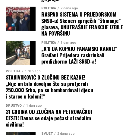
POLITIKA
2 dana ago
RASPAD SISTEMA U PRIJEDORSKOM
SNSD-u! Skeneri spriječili “štimanje”
glasova, UNUTRAŠNJE FRAKCIJE IZBILE
NA POVRŠINU
POLITIKA
1 dan ago
„K’O DA KOPAJU PANAMSKI KANAL!“
Građani Prijedora raskrinkali
predizborne LAŽI SNSD-a!
POLITIKA
1 dan ago
STANIVUKOVIĆ O ZLOČINU BEZ KAZNE!
„Nije im bilo dovoljno što su protjerali
250.000 Srba, pa su bombardovali djecu
i starce u koloni!“
DRUŠTVO
1 dan ago
31 GODINA OD ZLOČINA NA PETROVAČKOJ
CESTI! Danas se odaje počast stradalim
civilima!
SVIJET
2 dana ago