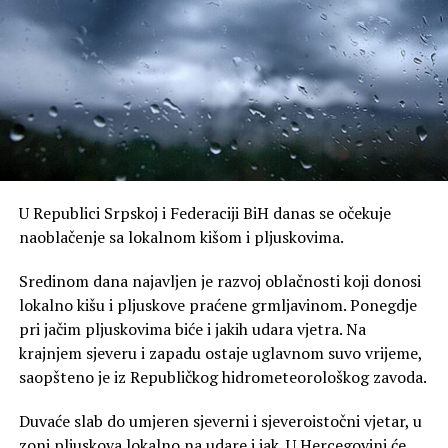
U Republici Srpskoj i Federaciji BiH danas se očekuje
naoblačenje sa lokalnom kišom i pljuskovima.
Sredinom dana najavljen je razvoj oblačnosti koji donosi
lokalno kišu i pljuskove praćene grmljavinom. Ponegdje
pri jačim pljuskovima biće i jakih udara vjetra. Na
krajnjem sjeveru i zapadu ostaje uglavnom suvo vrijeme,
saopšteno je iz Republičkog hidrometeorološkog zavoda.
Duvaće slab do umjeren sjeverni i sjeveroistočni vjetar, u
zoni pljuskova lokalno na udare i jak. U Hercegovini će