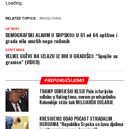
Loading
.
.
.
RELATED TOPICS:
NASLOVNA
UP NEXT
DEMOGRAFSKI ALARM U SRPSKOJ: U 61 od 64 opštine i
grada više umrlih nego rođenih
DON'T MISS
VELIKE GUŽVE NA IZLAZU IZ BIH U GRADIŠCI: “Spojile se
granice” (VIDEO)
PREPORUČUJEMO
TRAMP ODRIJEŠIO KESU! Pale istorijske
odluke u Vašingtonu, novom predsjedniku
Kolumbije stiže čak MILIJARDA DOLARA!
KRESOJEVIĆ ODAO POČAST STRADALIM
HEROJIMA “Republika Srpska se čuva djelima