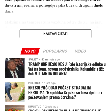
duvati umjerena, a ponegdje i jaka bura u drugom dijelu
dana.
Maksimalna temperatura vazduha od 29 do 35, na jugu
do 38, a u višim predjelima od 25 stepeni Celzijusovih.
NASTAVI ČITATI
Prema podacima Federalnog hidrometeorološkog
zavoda, jutros je u većini dijelova Srpske i FBiH sunčano
vrijeme, a na krajnjem sjeveroistoku zabilježeni su
NOVO
POPULARNO
VIDEO
pljuskovi.
SVIJET
40 minuta ago
TRAMP ODRIJEŠIO KESU! Pale istorijske odluke u
(Srna)
Vašingtonu, novom predsjedniku Kolumbije stiže
čak MILIJARDA DOLARA!
POLITIKA
1 sat ago
KRESOJEVIĆ ODAO POČAST STRADALIM
HEROJIMA “Republika Srpska se čuva djelima i
poštovanjem prema borcima!”
DRUŠTVO
2 sata ago