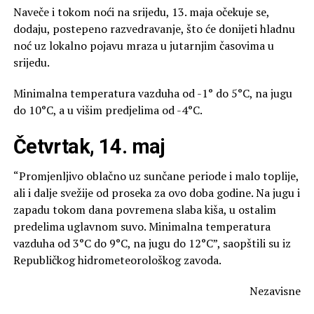
Naveče i tokom noći na srijedu, 13. maja očekuje se,
dodaju, postepeno razvedravanje, što će donijeti hladnu
noć uz lokalno pojavu mraza u jutarnjim časovima u
srijedu.
Minimalna temperatura vazduha od -1° do 5°C, na jugu
do 10°C, a u višim predjelima od -4°C.
Četvrtak, 14. maj
“Promjenljivo oblačno uz sunčane periode i malo toplije,
ali i dalje svežije od proseka za ovo doba godine. Na jugu i
zapadu tokom dana povremena slaba kiša, u ostalim
predelima uglavnom suvo. Minimalna temperatura
vazduha od 3°C do 9°C, na jugu do 12°C”, saopštili su iz
Republičkog hidrometeorološkog zavoda.
Nezavisne