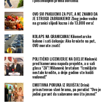
i poštovanjem prema borcima!”
OVO SVI PAKUJEMO ZA PUT, A NE ZNAMO DA
JE STROGO ZABRANJENO! Zbog jedne voćke
na granici slijedi kazna i do 13.000 evra!
KOLAPS NA GRANICAMA! Kilometarske
kolone i sati čekanja: Ako krećete na put,
OVO morate znati!
POLITIČKO LICEMJERJE NA DJELU! Ninković
pred kamerama napada projekte, a u sali
glasa “ZA”! Milanović brutalan: “Izmišljate
nestale kredite, a dvije godine ste kočili
vodovod!”
EMOTIVNA PORUKA IZ RUJIŠTA! Drinić
prisustvovao slavi hrama, pa poručio! “Ovo je
jedini garant da sačuvamo ono što jesmo!”