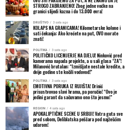
OVO SVI PAKUJEMO ZA PUT, A NE ZNAMO DA JE
STROGO ZABRANJENO! Zbog jedne voćke na
granici slijedi kazna i do 13.000 evra!
DRUŠTVO
3 sata ago
KOLAPS NA GRANICAMA! Kilometarske kolone i
sati čekanja: Ako krećete na put, OVO morate
znati!
POLITIKA
3 sata ago
POLITIČKO LICEMJERJE NA DJELU! Ninković pred
kamerama napada projekte, a u sali glasa “ZA”!
Milanović brutalan: “Izmišljate nestale kredite, a
dvije godine ste kočili vodovod!”
POLITIKA
3 sata ago
EMOTIVNA PORUKA IZ RUJIŠTA! Drinić
prisustvovao slavi hrama, pa poručio! “Ovo je
jedini garant da sačuvamo ono što jesmo!”
REGION
4 sata ago
APOKALIPTIČNE SCENE U SRBIJI! Vatra guta sve
pred sobom, Deliblatska peščara pod najžešćim
udarom!