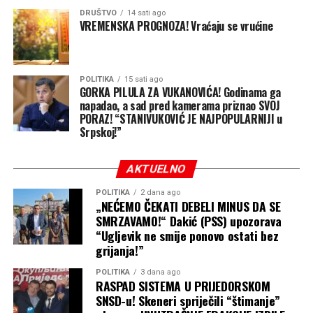
priču. Čestitke svim
DRUŠTVO
14 sati ago
VREMENSKA PROGNOZA! Vraćaju se vrućine
članovima ekipe na
zasluženom prvom
POLITIKA
15 sati ago
mjestu!”
, poručuju iz PSS
GORKA PILULA ZA VUKANOVIĆA! Godinama ga
napadao, a sad pred kamerama priznao SVOJ
Zvornik.
PORAZ! “STANIVUKOVIĆ JE NAJPOPULARNIJI u
Srpskoj!”
Ovogodišnji „Zvornički kotlić“ još jednom je potvrdio da
AKTUELNO
su drinska plaža i dobra hrana savršen recept za spajanje
ljudi, promociju turizma i očuvanje duha zajedništva u
POLITIKA
2 dana ago
„NEĆEMO ČEKATI DEBELI MINUS DA SE
Zvorniku.
SMRZAVAMO!“ Dakić (PSS) upozorava
“Ugljevik ne smije ponovo ostati bez
Banjaluka24
grijanja!”
POLITIKA
3 dana ago
RASPAD SISTEMA U PRIJEDORSKOM
SNSD-u! Skeneri spriječili “štimanje”