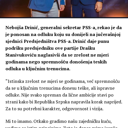
Nebojša Drinić, generalni sekretar PSS-a, rekao je da
je ponosan na odluku koju su donijeli na jučerašnjoj
sjednici Predsjedništva PSS-a. Drinić daje punu
podršku predsjedniku ove partije Drašku
Stanivukoviću naglasivši da se zrelost ne mjeri
godinama nego spremnošċu donošenja teskih
odluka u ključnim trenucima.
“Istinska zrelost ne mjeri se godinama, već spremnošću
da se u ključnim trenucima donesu teške, ali ispravne
odluke. Nije svako spreman da lične ambicije stavi po
strani kako bi Republika Srpska napravila korak naprijed.
Za to su potrebni karakter, odgovornost i vizija.
Mi to imamo. Otkako gradimo našu zajedničku kuću,
vodimo se istim principima. Zato je danas svima jasnije