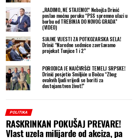
„RADIMO, NE STAJEMO!“ Nebojša Drinić
poslao moćnu poruku “PSS spremno ulazi u
borbu od TREBINJA DO NOVOG GRADA”
(VIDEO)
SJAJNE VIJESTI ZA POTKOZARSKA SELA!
Drinić “Naredne sedmice završavamo
projekat Tunjice 1 i 2”
PORODICA JE NAJČVRŠĆI TEMELJ SRPSKE!
Drinić posjetio Smiljiće u Bočcu “Zbog
ovakvih ljudi vrijedi se boriti za
dostojanstven život!”
POLITIKA
RASKRINKAN POKUŠAJ PREVARE!
Vlast uzela milijarde od akciza, pa