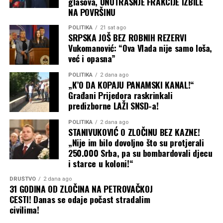
glasova, UNUTRAŠNJE FRAKCIJE IZBILE
NA POVRŠINU
POLITIKA
21 sat ago
SRPSKA JOŠ BEZ ROBNIH REZERVI
Vukomanović: “Ova Vlada nije samo loša,
već i opasna”
POLITIKA
2 dana ago
„K’O DA KOPAJU PANAMSKI KANAL!“
Građani Prijedora raskrinkali
predizborne LAŽI SNSD-a!
POLITIKA
2 dana ago
STANIVUKOVIĆ O ZLOČINU BEZ KAZNE!
„Nije im bilo dovoljno što su protjerali
250.000 Srba, pa su bombardovali djecu
i starce u koloni!“
DRUŠTVO
2 dana ago
31 GODINA OD ZLOČINA NA PETROVAČKOJ
CESTI! Danas se odaje počast stradalim
civilima!