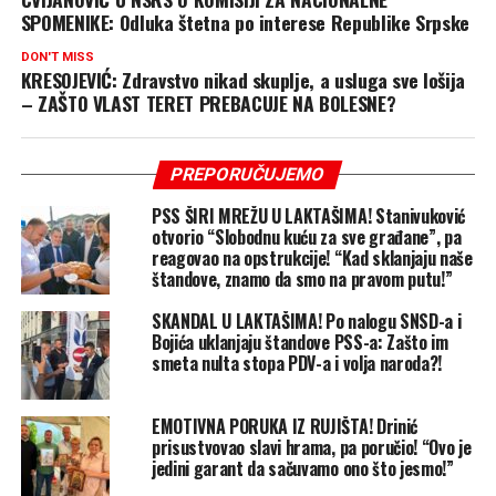
SPOMENIKE: Odluka štetna po interese Republike Srpske
DON'T MISS
KRESOJEVIĆ: Zdravstvo nikad skuplje, a usluga sve lošija
– ZAŠTO VLAST TERET PREBACUJE NA BOLESNE?
PREPORUČUJEMO
PSS ŠIRI MREŽU U LAKTAŠIMA! Stanivuković
otvorio “Slobodnu kuću za sve građane”, pa
reagovao na opstrukcije! “Kad sklanjaju naše
štandove, znamo da smo na pravom putu!”
SKANDAL U LAKTAŠIMA! Po nalogu SNSD-a i
Bojića uklanjaju štandove PSS-a: Zašto im
smeta nulta stopa PDV-a i volja naroda?!
EMOTIVNA PORUKA IZ RUJIŠTA! Drinić
prisustvovao slavi hrama, pa poručio! “Ovo je
jedini garant da sačuvamo ono što jesmo!”