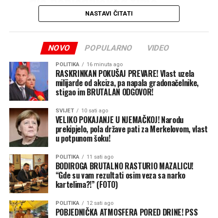
dio pobjedničkog tima
Velizar 2 na ovogodišnjem
NASTAVI ČITATI
‘Zvorničkom kotliću’! U
okviru manifestacije
NOVO
POPULARNO
VIDEO
‘Zvorničko ljeto’, na
POLITIKA
16 minuta ago
RASKRINKAN POKUŠAJ PREVARE! Vlast uzela
gradskoj plaži u Zvorniku
milijarde od akciza, pa napala gradonačelnike,
stigao im BRUTALAN ODGOVOR!
okupile su se brojne ekipe,
majstori riblje čorbe i
SVIJET
10 sati ago
VELIKO POKAJANJE U NJEMAČKOJ! Narodu
lovačkog gulaša, kao i
prekipjelo, pola države pati za Merkelovom, vlast
u potpunom šoku!
veliki broj posjetilaca koji
su uživali u druženju i
POLITIKA
11 sati ago
BODIROGA BRUTALNO RASTURIO MAZALICU!
takmičarskom duhu pored
“Gde su vam rezultati osim veza sa narko
kartelima?!” (FOTO)
Drine”
, saopšteno je iz PSS
Zvornik.
POLITIKA
12 sati ago
POBJEDNIČKA ATMOSFERA PORED DRINE! PSS