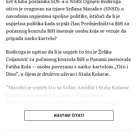
Šef Kluba poslanika SDS-a u NSRS Ognjen Bodiroga
oštro je reagovao na izjave Srđana Mazalice (SNSD) o
Vraćanje novca od akciza građanima od strane lokalnih
navodnim uspjesima spoljne politike, ističući da li je
zajednica je neustavno, nelogično i nešto na što niko
uspješna politika kada srpski član Predsjedništva BiH za
dobronamjeran ne bi pozvao, smatra načelnik Istočne
počasnog konzula BiH imenuje osobu koja se vezuje da
Ilidže Marinko Božović.
pripada narko kartelu?
„Oni su naučili da lokalne zajednice učine zavisnim, a da
Bodiroga je upitao da li je uspjeh to što je Željka
im onda na kašičicu daju neka sredstva. Sada bi da i ono
Cvijanović za počasnog konzula BiH u Panami imenovala
što po trenutnim zakonima, koji su takođe loši, po
Fatiha Kola — osobu povezanu s narko-kartelom „Tito i
kojima lokalne zajednice dobijaju jako malo, trebali
Dino“, u čijem je društvu uživao i Staša Košarac.
nečega da se odreknu“, objašnjava Božović.
“Mazalici je uspjeh što su Srđan Amidžić i Staša Košarac
SNSD više od šest mjeseci u Domu naroda blokira
glasali za usvajanje Programa reformi Bosne i
smanjenje akciza, podsjeća predsjednica Narodnog
Hercegovine, koji je prijedlog Komisije za saradnju s
fronta Jelena Trivić.
NATO-om (u kojoj je i Obren Petrović).
NASTAVI ČITATI
„Za to što ne žele da urade okrivljuju druge. Pa zato što
Ukratko, ostao je još samo jedan korak da se otvore
njima odgovaraju više cijene, zbog priliva više novca po
pregovori Bosne i Hercegovine za ulazak u NATO, sve
osnovu PDV-a, a za to što građani osjećaju težinu viših
zahvaljujući SNSD-u. Zar je za Srbe to uspješna spoljna