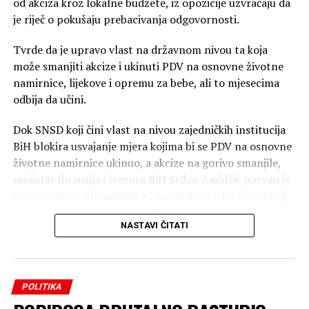
od akciza kroz lokalne budžete, iz opozicije uzvraćaju da
je riječ o pokušaju prebacivanja odgovornosti.
Tvrde da je upravo vlast na državnom nivou ta koja
može smanjiti akcize i ukinuti PDV na osnovne životne
namirnice, lijekove i opremu za bebe, ali to mjesecima
odbija da učini.
Dok SNSD koji čini vlast na nivou zajedničkih institucija
BiH blokira usvajanje mjera kojima bi se PDV na osnovne
životne namirnice ukinuo, a akcize na gorivo smanjile,
ministar finansija i trezora BiH Srđan Amidžić pozvao je
opozicione gradonačelnike i načelnike da dio novca koji
njihove lokalne zajednice dobijaju od raspodjele prihoda
NASTAVI ČITATI
od akciza vrate građanima.
„Vi kažete mi to ne možete provesti bez republičke
vlasti, ali ovo možete provesti, ovo se vas pita. Pokažite
POLITIKA
u Banjaluci da je moguće, pokažite u Šamcu da je
moguće, pokažite u Bijeljini da je moguće, pokažite u