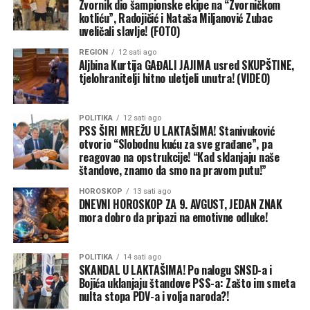
Zvornik dio šampionske ekipe na “Zvorničkom
kotliću”, Radojičić i Nataša Miljanović Zubac
Iz ove političke organizacije naglašavaju da je događaju
uveličali slavlje! (FOTO)
dodata posebna energija prisustvom uvaženih gostiju
REGION
12 sati ago
koji su podržali pobjedničku ekipu.
Aljbina Kurtija GAĐALI JAJIMA usred SKUPŠTINE,
tjelohranitelji hitno uletjeli unutra! (VIDEO)
“Do pobjede je ove godine
stigla ekipa Velizar 2, a
POLITIKA
12 sati ago
PSS ŠIRI MREŽU U LAKTAŠIMA! Stanivuković
posebno nam je drago što
otvorio “Slobodnu kuću za sve građane”, pa
reagovao na opstrukcije! “Kad sklanjaju naše
smo i mi bili dio ovog
štandove, znamo da smo na pravom putu!”
uspjeha. Dodatnu snagu i
HOROSKOP
13 sati ago
DNEVNI HOROSKOP ZA 9. AVGUST, JEDAN ZNAK
lijepu atmosferu donijeli su
mora dobro da pripazi na emotivne odluke!
i Igor Radojičić i Nataša
Miljanović Zubac, koji su
POLITIKA
14 sati ago
SKANDAL U LAKTAŠIMA! Po nalogu SNSD-a i
svojim prisustvom uveličali
Bojića uklanjaju štandove PSS-a: Zašto im smeta
nulta stopa PDV-a i volja naroda?!
ovaj događaj i pobjedničku