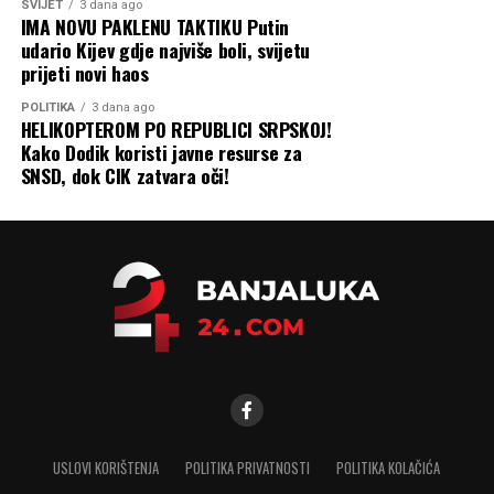
SVIJET
3 dana ago
IMA NOVU PAKLENU TAKTIKU Putin
udario Kijev gdje najviše boli, svijetu
prijeti novi haos
POLITIKA
3 dana ago
HELIKOPTEROM PO REPUBLICI SRPSKOJ!
Kako Dodik koristi javne resurse za
SNSD, dok CIK zatvara oči!
USLOVI KORIŠTENJA
POLITIKA PRIVATNOSTI
POLITIKA KOLAČIĆA