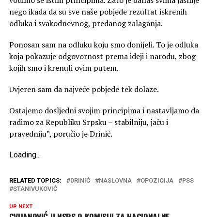
nego ikada da su sve naše pobjede rezultat iskrenih
odluka i svakodnevnog, predanog zalaganja.
Ponosan sam na odluku koju smo donijeli. To je odluka
koja pokazuje odgovornost prema ideji i narodu, zbog
kojih smo i krenuli ovim putem.
Uvjeren sam da najveće pobjede tek dolaze.
Ostajemo dosljedni svojim principima i nastavljamo da
radimo za Republiku Srpsku – stabilniju, jaču i
pravedniju”, poručio je Drinić.
Loading
.
.
.
RELATED TOPICS:
DRINIĆ
NASLOVNA
OPOZICIJA
PSS
STANIVUKOVIĆ
UP NEXT
CVIJANOVIĆ U NSRS O KOMISIJI ZA NACIONALNE