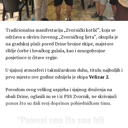
(BN) Foto: BN
Tradicionalna manifestacija „Zvornički kotlić“, koja se
održava u okviru čuvenog „Zvorničkog ljeta“, okupila je
na gradskoj plaži pored Drine brojne ekipe, majstore
riblje čorbe i lovačkog gulaša, kao i mnogobrojne
posjetioce iz čitave regije.
U sjajnoj atmosferi i takmičarskom duhu, titulu najboljih i
prvo mjesto ove godine odnijela je ekipa
Velizar 2
.
Povodom ovog velikog uspjeha i sjajnog druženja na
obali Drine, oglasili su se i iz PSS Zvornik, ne skrivajući
ponos što su dali svoj doprinos pobjedničkom timu.
“Ponosni smo što smo bili