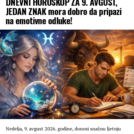
DNEVNI HOROSKOP ZA 9. AVGUST,
JEDAN ZNAK mora dobro da pripazi
na emotivne odluke!
Nedelja, 9. avgust 2026. godine, donosi snažnu ljetnju