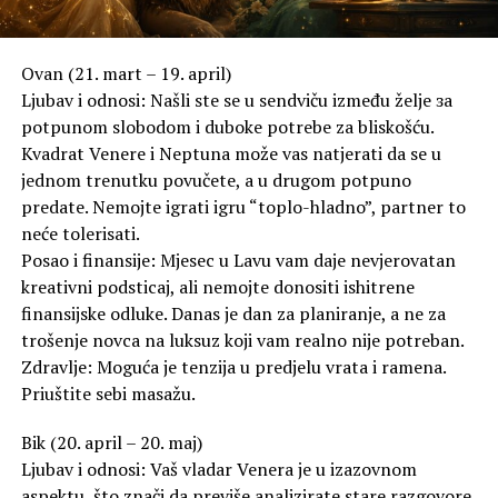
Ovan (21. mart – 19. april)
Ljubav i odnosi: Našli ste se u sendviču između želje за
potpunom slobodom i duboke potrebe za bliskošću.
Kvadrat Venere i Neptuna može vas natjerati da se u
jednom trenutku povučete, a u drugom potpuno
predate. Nemojte igrati igru “toplo-hladno”, partner to
neće tolerisati.
Posao i finansije: Mjesec u Lavu vam daje nevjerovatan
kreativni podsticaj, ali nemojte donositi ishitrene
finansijske odluke. Danas je dan za planiranje, a ne za
trošenje novca na luksuz koji vam realno nije potreban.
Zdravlje: Moguća je tenzija u predjelu vrata i ramena.
Priuštite sebi masažu.
Bik (20. april – 20. maj)
Ljubav i odnosi: Vaš vladar Venera je u izazovnom
aspektu, što znači da previše analizirate stare razgovore