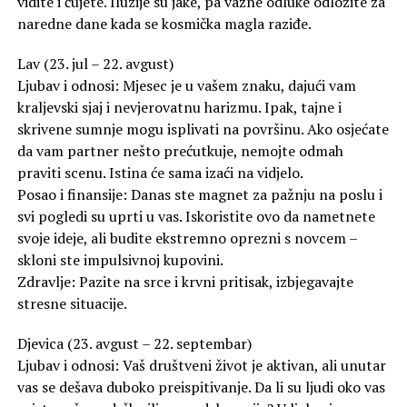
vidite i čujete. Iluzije su jake, pa važne odluke odložite za
naredne dane kada se kosmička magla raziđe.
Lav (23. jul – 22. avgust)
Ljubav i odnosi: Mjesec je u vašem znaku, dajući vam
kraljevski sjaj i nevjerovatnu harizmu. Ipak, tajne i
skrivene sumnje mogu isplivati na površinu. Ako osjećate
da vam partner nešto prećutkuje, nemojte odmah
praviti scenu. Istina će sama izaći na vidjelo.
Posao i finansije: Danas ste magnet za pažnju na poslu i
svi pogledi su uprti u vas. Iskoristite ovo da nametnete
svoje ideje, ali budite ekstremno oprezni s novcem –
skloni ste impulsivnoj kupovini.
Zdravlje: Pazite na srce i krvni pritisak, izbjegavajte
stresne situacije.
Djevica (23. avgust – 22. septembar)
Ljubav i odnosi: Vaš društveni život je aktivan, ali unutar
vas se dešava duboko preispitivanje. Da li su ljudi oko vas