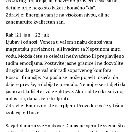
kroz krug prijatelja, ali obavezno provjerite sve sitne
detalje prije nego što kažete konačno “da”.
Zdravlje: Energija vam je na visokom nivou, ali ne
zanemarujte kvalitetan san.
Rak (21. jun – 22. jul)
Ljubav i odnosi: Venera u vašem znaku donosi vam
magnetsku privlačnost, ali kvadrat sa Neptunom muti
vodu. Možda ćete se osjećati neshvaćeno ili preplavljeno
tuđim emocijama. Postavite jasne granice i ne dozvolite
drugima da gaze vaš mir radi sopstvenog komfora.
Posao i finansije: Na poslu se može pojaviti osjećaj da
dajete previše, a dobijate premalo. Nemojte se stidjeti da
jasno artikulišete svoje zahtjeve. Ako radite u kreativnoj
industriji, danas ćete briljirati.
Zdravlje: Emotivno ste iscrpljeni. Provedite veče у tišini i
izolaciji od buke.
Savjet dana za sve znakove: Danas ne vjerujte svemu što