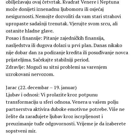
obilježavaju ovaj četvrtak. Kvadrat Venere i Neptuna
može donijeti iznenadnu ljubomoru ili osjećaj
nesigurnosti. Nemojte dozvoliti da vam stari strahovi
upropaste sadašnji trenutak. Vjerujte svom srcu, ali
ostanite hladne glave.
Posao i finansije: Pitanje zajedničkih finansija,
nasljedstva ili dugova dolazi u prvi plan. Danas nikako
nije dobar dan za podizanje kredita ili posuđivanje novca
prijateljima. Sačekajte stabilniji period.
Zdravlje: Mogući su sitni problemi sa varenjem
uzrokovani nervozom.
Jarac (22. decembar – 19. januar)
Ljubav i odnosi: Vi prolazite kroz potpunu
transformaciju u sferi odnosa. Venera u vašem polju
partnerstva aktivira duboke emotivne potrebe. Više ne
želite da zarađujete ljubav kroz iscrpljenost i
preuzimanje tuđe odgovornosti. Vrijeme je da izaberete
sopstveni mir.