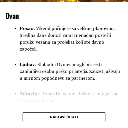
Ovan
Ljubav:
Stiže vam neočekivana poruka od osobe
iz prošlosti. Dobro razmislite da li vredi otvarati
Posao:
Vikend počinjete sa velikim planovima.
stara poglavlja.
Sredina dana donosi vam iznenadan poziv ili
poruku vezanu za projekat koji ste davno
Zdravlje:
Moguća blaga prolazna glavobolja.
započeli.
♋ RAK
Ljubav:
Slobodni Ovnovi mogli bi sresti
zanimljivu osobu preko prijatelja. Zauzeti uživaju
Posao:
Danas vam prija miran ritam. Ostavite
u mirnom popodnevu sa partnerom.
obaveze po strani i ne dozvolite da vas drugi
opterećuju svojim problemima.
Zdravlje:
Pripazite na unos tečnosti, moguća je
blaga glavobolja.
Ljubav:
Emocije su vam naglašene. Uživajte u
toplim trenucima sa partnerom ili porodicom u
Bik
NASTAVI ČITATI
kućnom okruženju.