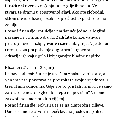
i tražite skrivena značenja tamo gdje ih nema. Ne
stvarajte dramu u sopstvenoj glavi. Ako ste slobodni,
skloni ste idealizaciji osobe iz prošlosti. Spustite se na
zemlju.
Posao i finansije: Intuicija vam šapuće jedno, a logični
parametri potpuno drugo. Zadržite konzervativan
pristup novcu i izbjegavajte rizična ulaganja. Nije dobar
trenutak za potpisivanje dugoročnih ugovora.
Zdravlje: Čuvajte grlo i izbjegavajte hladne napitke.
Blizanci (21. maj – 20. jun)
Ljubav i odnosi: Sunce je u vašem znaku i vi blistate, ali
Venera vas upozorava da preispitate svoju vrijednost u
trenutnim odnosima. Gdje ste to pristali na mrvice samo
zato što je nešto izgledalo lijepo na površini? Vrijeme je
za ozbiljno emocionalno čišćenje.
Posao i finansije: Fokusirajte se na dugoročne ciljeve.
Danas se može otvoriti neočekivana poslovna prilika