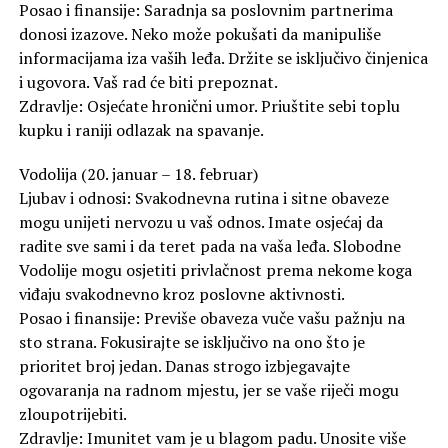
Posao i finansije: Saradnja sa poslovnim partnerima
donosi izazove. Neko može pokušati da manipuliše
informacijama iza vaših leđa. Držite se isključivo činjenica
i ugovora. Vaš rad će biti prepoznat.
Zdravlje: Osjećate hronični umor. Priuštite sebi toplu
kupku i raniji odlazak na spavanje.
Vodolija (20. januar – 18. februar)
Ljubav i odnosi: Svakodnevna rutina i sitne obaveze
mogu unijeti nervozu u vaš odnos. Imate osjećaj da
radite sve sami i da teret pada na vaša leđa. Slobodne
Vodolije mogu osjetiti privlačnost prema nekome koga
viđaju svakodnevno kroz poslovne aktivnosti.
Posao i finansije: Previše obaveza vuče vašu pažnju na
sto strana. Fokusirajte se isključivo na ono što je
prioritet broj jedan. Danas strogo izbjegavajte
ogovaranja na radnom mjestu, jer se vaše riječi mogu
zloupotrijebiti.
Zdravlje: Imunitet vam je u blagom padu. Unosite više