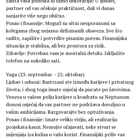
zaista vaša podrška ili samo dekoracija? U ljubavi,
partner od vas očekuje praktičnost, dok vi danas
sanjarite više nego obično.
Posao i finansije: Mogući su sitni nesporazumi sa
kolegama zbog nejasno definisanih obaveza. Sve što
radite, zapišite i potvrdite pisanim putem. Finansijska
situacija je stabilna, ali bez prostora za rizik.
Zdravlje: Potreban vam je mentalni detoks. Isključite
telefon na nekoliko sati.
Vaga (23. septembar – 22. oktobar)
Ljubav i odnosi: Rastrzani ste između karijere i privatnog
života, i zbog toga imate osjećaj da pucate po šavovima.
Venera u vašem polju karijere u kvadratu sa Neptunom
donosi osjećaj da vas partner ne podržava dovoljno u
vašim ambicijama. Razgovarajte bez optuživanja.
Posao i finansije: Imate veliku viziju, ali realizacija
projekata kasni. Nemojte očajavati, neke stvari se
mijenjaju iza kulisa u vašu korist. Finansijski priliv vas