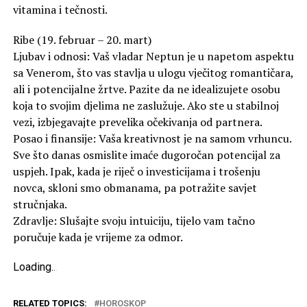
vitamina i tečnosti.
Ribe (19. februar – 20. mart)
Ljubav i odnosi: Vaš vladar Neptun je u napetom aspektu
sa Venerom, što vas stavlja u ulogu vječitog romantičara,
ali i potencijalne žrtve. Pazite da ne idealizujete osobu
koja to svojim djelima ne zaslužuje. Ako ste u stabilnoj
vezi, izbjegavajte prevelika očekivanja od partnera.
Posao i finansije: Vaša kreativnost je na samom vrhuncu.
Sve što danas osmislite imaće dugoročan potencijal za
uspjeh. Ipak, kada je riječ o investicijama i trošenju
novca, skloni smo obmanama, pa potražite savjet
stručnjaka.
Zdravlje: Slušajte svoju intuiciju, tijelo vam tačno
poručuje kada je vrijeme za odmor.
Loading
.
.
.
RELATED TOPICS:
HOROSKOP