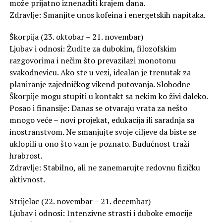
može prijatno iznenaditi krajem dana.
Zdravlje: Smanjite unos kofeina i energetskih napitaka.
Škorpija (23. oktobar – 21. novembar)
Ljubav i odnosi: Žudite za dubokim, filozofskim
razgovorima i nečim što prevazilazi monotonu
svakodnevicu. Ako ste u vezi, idealan je trenutak za
planiranje zajedničkog vikend putovanja. Slobodne
Škorpije mogu stupiti u kontakt sa nekim ko živi daleko.
Posao i finansije: Danas se otvaraju vrata za nešto
mnogo veće – novi projekat, edukacija ili saradnja sa
inostranstvom. Ne smanjujte svoje ciljeve da biste se
uklopili u ono što vam je poznato. Budućnost traži
hrabrost.
Zdravlje: Stabilno, ali ne zanemarujte redovnu fizičku
aktivnost.
Strijelac (22. novembar – 21. decembar)
Ljubav i odnosi: Intenzivne strasti i duboke emocije