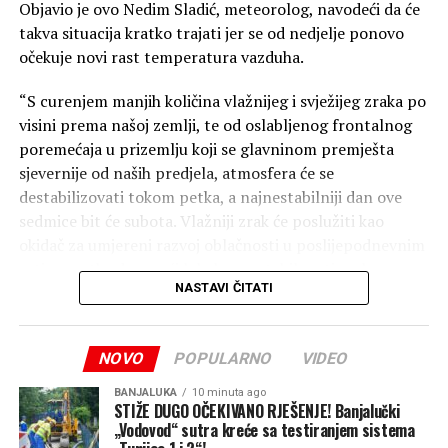
Akcija “Oluja” počela je 4. avgusta 1995. godine
Objavio je ovo Nedim Sladić, meteorolog, navodeći da će
ofanzivom hrvatske vojske i policije, te jedinica
takva situacija kratko trajati jer se od nedjelje ponovo
Hrvatskog vijeća odbrane na području Banije, Like,
očekuje novi rast temperatura vazduha.
Korduna i sjeverne Dalmacije.
“S curenjem manjih količina vlažnijeg i svježijeg zraka po
Protjerano je više od 220 hiljada krajiških Srba, a u
visini prema našoj zemlji, te od oslabljenog frontalnog
evidenciji su imena 1.903-oje poginulih i nestalih Srba iz
poremećaja u prizemlju koji se glavninom premješta
ove akcije i poslije nje.
sjevernije od naših predjela, atmosfera će se
destabilizovati tokom petka, a najnestabilniji dan ove
RTRS
sedmice bit će subota. Vlažniji zrak će poslužiti kao
okidač za umjereni razvoj oblačnosti u poslijepodnevnim
satima petka donoseći lokalne nestabilnosti, uglavnom u
NASTAVI ČITATI
višim planinskim predjelima sjeverozapadne, centralne i
istočne Bosne te sjeverne i sjeveroistočne Hercegovine”,
napisao je Sladić. Prema njegovim riječima, pljuskovi i
NOVO
POPULARNO
VIDEO
grmljavina su uglavnom izolovani, kratkotrajni i neće
doprinijeti poboljšanju suše.
BANJALUKA
10 minuta ago
STIŽE DUGO OČEKIVANO RJEŠENJE! Banjalučki
„Vodovod“ sutra kreće sa testiranjem sistema
“Većina područja ostaju suha, dok u subotu pljuskovi