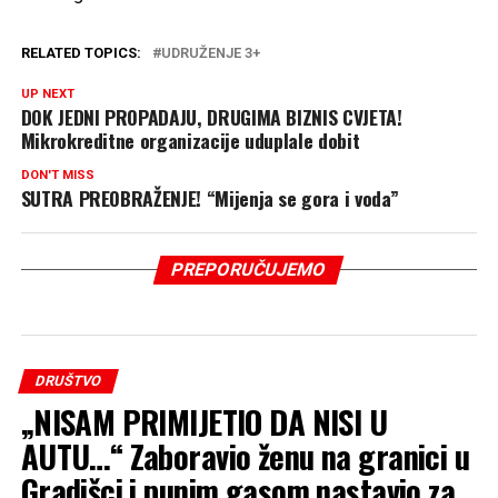
RELATED TOPICS:
UDRUŽENJE 3+
UP NEXT
DOK JEDNI PROPADAJU, DRUGIMA BIZNIS CVJETA!
Mikrokreditne organizacije uduplale dobit
DON'T MISS
SUTRA PREOBRAŽENJE! “Mijenja se gora i voda”
PREPORUČUJEMO
DRUŠTVO
„NISAM PRIMIJETIO DA NISI U
AUTU…“ Zaboravio ženu na granici u
Gradišci i punim gasom nastavio za