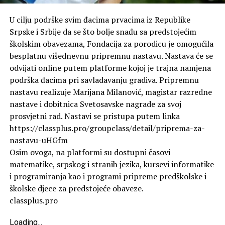
U cilju podrške svim đacima prvacima iz Republike
Srpske i Srbije da se što bolje snađu sa predstojećim
školskim obavezama, Fondacija za porodicu je omogućila
besplatnu višednevnu pripremnu nastavu. Nastava će se
odvijati online putem platforme kojoj je trajna namjena
podrška đacima pri savladavanju gradiva. Pripremnu
nastavu realizuje Marijana Milanović, magistar razredne
nastave i dobitnica Svetosavske nagrade za svoj
prosvjetni rad. Nastavi se pristupa putem linka
https://classplus.pro/groupclass/detail/priprema-za-
nastavu-uHGfm
Osim ovoga, na platformi su dostupni časovi
matematike, srpskog i stranih jezika, kursevi informatike
i programiranja kao i programi pripreme predškolske i
školske djece za predstojeće obaveze.
classplus.pro
Loading
.
.
.