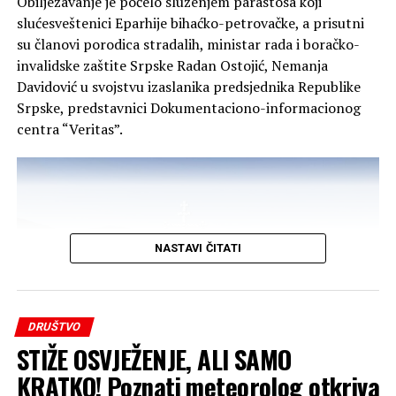
Obilježavanje je počelo služenjem parastosa koji
smijao ili hvatao za glavu. Telefon mi je odmah zazvonio i
slućesveštenici Eparhije bihaćko-petrovačke, a prisutni
znao sam ko zove. Prvo što je rekla bilo je: ‘Jesi li ti
su članovi porodica stradalih, ministar rada i boračko-
normalan?’“, ispričao je Marko.
invalidske zaštite Srpske Radan Ostojić, Nemanja
Davidović u svojstvu izaslanika predsjednika Republike
Nakon dodatnog vremena provedenog na putu bračni
Srpske, predstavnici Dokumentaciono-informacionog
par ponovno se susreo, a njihovo putovanje prema
centra “Veritas”.
Njemačkoj nastavljeno je bez novih problema.
Jelena je, kako kaže, ostatak puta provela na prednjem
sjedištu.
„Rekla sam mu da me sada dobro gleda svaki put kada
NASTAVI ČITATI
krene automobilom. Sljedeći put, ako izlazim na granici,
uzimam i ključeve“, našalila se, prenosi
GPMaljevac
.
DRUŠTVO
STIŽE OSVJEŽENJE, ALI SAMO
KRATKO! Poznati meteorolog otkriva
FOTO: RTRS