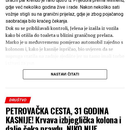
Bračni par krenuo je rano ujutro iz Prijedora prema Minhenu,
gdje već nekoliko godina žive i rade. Nakon nekoliko sati
vožnje stigli su na granični prijelaz, gdje je zbog pojačanog
saobraćaja bilo kraćeg čekanja.
Dok su se približavali kontroli, Jelena je izašla iz vozila
kako bi otišla do toaleta u blizini graničnog prelaza.
Marko je u međuvremenu pomjerao automobil zajedno s
kolonom i, kako je kasnije ispričao, bio uvjeren da se
supruga vratila na zadnje sjedište jer su tamo imali torbe
i stvari za put.
NASTAVI ČITATI
Nakon završene kontrole dokumenata nastavio je prema
Hrvatskoj.
Tek nekoliko kilometara poslije granice Marko je
DRUŠTVO
pokušao razgovarati sa suprugom, ali odgovora nije bilo.
PETROVAČKA CESTA, 31 GODINA
Kada se okrenuo prema zadnjem dijelu automobila,
shvatio je da Jelene nema.
KASNIJE! Krvava izbjeglička kolona i
dalje čeka pravdu, NIKO NIJE
U prvom trenutku pomislio je da je riječ o nesporazumu,