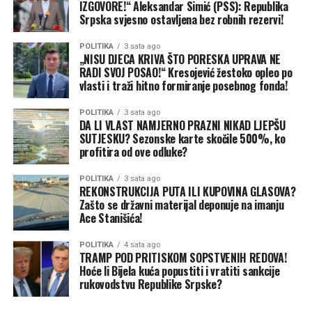
IZGOVORE!“ Aleksandar Simić (PSS): Republika
planinskim predjelima, donosi lokalne pljuskove sa
Srpska svjesno ostavljena bez robnih rezervi!
grmljavinom koji ponegdje mogu biti jači. Padavine će
biti lokalnog karaktera i dosta mjesta će ostati suvo.
POLITIKA
3 sata ago
„NISU DJECA KRIVA ŠTO PORESKA UPRAVA NE
Maksimalna temperatura vazduha od 33 na zapadu do
RADI SVOJ POSAO!“ Kresojević žestoko opleo po
38 na sjeveroistoku, u višim predjelima od 27 stepeni”,
vlasti i traži hitno formiranje posebnog fonda!
navode iz RHMZ-a. Pročitajte i ovo:
POLITIKA
3 sata ago
DA LI VLAST NAMJERNO PRAZNI NIKAD LJEPŠU
Subota, 8. avgust
SUTJESKU? Sezonske karte skočile 500%, ko
profitira od ove odluke?
Pretežno sunčano jutro u većini predjela biće i u subotu,
a na sjeveru promjenljivo oblačno.
POLITIKA
3 sata ago
REKONSTRUKCIJA PUTA ILI KUPOVINA GLASOVA?
Zašto se državni materijal deponuje na imanju
“Od sredine dana razvoj oblačnosti donosi lokalno kišu i
Ace Stanišića!
pljuskove praćene grmljavinom. Pljuskovi ponegdje
mogu biti i jači praćeni jakim vjetrom. Na krajnjem
POLITIKA
4 sata ago
sjeveru i zapadu ostaje uglavnom suvo vrijeme.
TRAMP POD PRITISKOM SOPSTVENIH REDOVA!
Hoće li Bijela kuća popustiti i vratiti sankcije
Maksimalna temperatura vazduha od 29 do 36, u višim
rukovodstvu Republike Srpske?
predjelima od 25 stepeni”, stoji u prognozi.