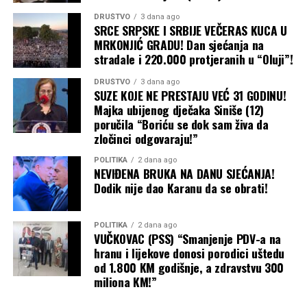
višim predjelima od 28 stepeni”, navode meteorolozi.
DRUŠTVO
3 dana ago
SRCE SRPSKE I SRBIJE VEČERAS KUCA U
Utorak, 11. avgust
MRKONJIĆ GRADU! Dan sjećanja na
stradale i 220.000 protjeranih u “Oluji”!
Pretežno sunčano i vruće biće i u utorak.
DRUŠTVO
3 dana ago
“Minimalna temperatura vazduha od 15 do 23, na jugu
SUZE KOJE NE PRESTAJU VEĆ 31 GODINU!
26. Maksimalna temperatura vazduha od 35 do 40, u
Majka ubijenog dječaka Siniše (12)
poručila “Boriću se dok sam živa da
višim predjelima od 29 stepeni”, ističu iz RHMZ-a.
zločinci odgovaraju!”
POLITIKA
2 dana ago
NEVIĐENA BRUKA NA DANU SJEĆANJA!
Dodik nije dao Karanu da se obrati!
POLITIKA
2 dana ago
VUČKOVAC (PSS) “Smanjenje PDV-a na
hranu i lijekove donosi porodici uštedu
od 1.800 KM godišnje, a zdravstvu 300
miliona KM!”