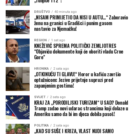
„Tunjice 1 i 2“!
izgledniji u sjeveroistočnim i centralnim područjima
Bosne te na sjeveru Hercegovine, ponovo izglednije u
DRUŠTVO
40 minuta ago
višim područjima nego u nizinama, uzimajući u obzir
„NISAM PRIMIJETIO DA NISI U AUTU…“ Zaboravio
ženu na granici u Gradišci i punim gasom
nedostatak vlage u prizemnom sloju atmosfere”, istakao
nastavio za Njemačku!
je on.
REGION
1 sat ago
Kako je naveo, za razliku od dijelova gdje će u subotu
KNEŽEVIĆ SPREMA POLITIČKI ZEMLJOTRES
“Objaviću dokumente koji će oboriti vladu Crne
temperatura pasti za pet do sedam stepeni, na jugu
Gore”
Hercegovine promjena će biti gotovo neprimjetna i
temperatura će biti niža za samo jedan do tri stepena.
HRONIKA
2 sata ago
„OTKINUĆU TI GLAVU!“ Horor u kafiću završio
Prognoza RHMZ-a po danima
optužnicom: Jezive prijetnje supruzi pred
zapanjenim gostima!
Petak, 7. avgust
SVIJET
2 sata ago
KRAJ ZA „PORODILJSKI TURIZAM“ U SAD? Donald
Jutro i prijepodne biće pretežno sunčano, a na
Tramp zadao novi udarac strancima koji dolaze u
sjeveroistoku uz više oblaka lokalno ponegdje
Ameriku samo da bi im djeca dobila pasoš!
kratkotrajna slaba kiša.
POLITIKA
2 sata ago
„KAD SU SUŠE I KRIZA, VLAST NUDI SAMO
“Od sredine dana razvoj oblačnosti, prvo u brdsko