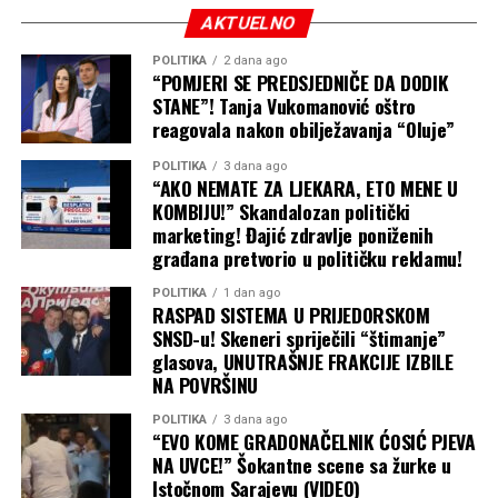
Nedjelja, 9. avgust
AKTUELNO
U nedjelju pretežno sunčano uz dnevni razvoj oblačnosti
POLITIKA
2 dana ago
“POMJERI SE PREDSJEDNIČE DA DODIK
koji samo lokalno u brdsko planinskim predjelima na
STANE”! Tanja Vukomanović oštro
jugozapadu i jugoistoku može usloviti kratkotrajni
reagovala nakon obilježavanja “Oluje”
pljusak.
POLITIKA
3 dana ago
“AKO NEMATE ZA LJEKARA, ETO MENE U
“Minimalna temperatura vazduha od 15 do 21, na jugu
KOMBIJU!” Skandalozan politički
do 26, a u višim predjelima od 12. Maksimalna
marketing! Đajić zdravlje poniženih
temperatura vazduha od 32 do 37, u višim predjelima od
građana pretvorio u političku reklamu!
26”, dodaju oni.
POLITIKA
1 dan ago
RASPAD SISTEMA U PRIJEDORSKOM
Ponedjeljak, 10. avgust
SNSD-u! Skeneri spriječili “štimanje”
glasova, UNUTRAŠNJE FRAKCIJE IZBILE
U ponedjeljak će biti sunčano i vruće uz lokalno malu do
NA POVRŠINU
umjerenu oblačnost.
POLITIKA
3 dana ago
“EVO KOME GRADONAČELNIK ĆOSIĆ PJEVA
“Minimalna temperatura vazduha od 14 do 22, na jugu
NA UVCE!” Šokantne scene sa žurke u
do 26. Maksimalna temperatura vazduha od 34 do 39, u
Istočnom Sarajevu (VIDEO)