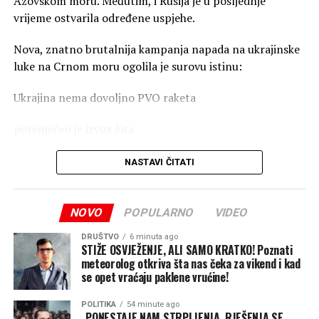
Azovskom moru. Međutim, i Rusija je u posljednje
vrijeme ostvarila određene uspjehe.
Nova, znatno brutalnija kampanja napada na ukrajinske
luke na Crnom moru ogolila je surovu istinu:
Ukrajina nema dovoljno PVO raketa
poremećen je izvoz žita
skresani su prihodi države
NASTAVI ČITATI
zaustavljene isporuke oružja ukrajinskoj vojsci
NOVO
POPULARNO
VIDEO
Poljoprivreda čini čak 60 odsto ukupnog robnog izvoza
Ukrajine, pa ovi ruski napadi stižu u najgorem mogućem
DRUŠTVO
6 minuta ago
STIŽE OSVJEŽENJE, ALI SAMO KRATKO! Poznati
trenutku – baš kada se poljoprivrednici spremaju za
meteorolog otkriva šta nas čeka za vikend i kad
žetvu. Ako ova blokada potraje, Rusija bi mogla da
se opet vraćaju paklene vrućine!
presiječe ključni izvor deviznih prihoda Ukrajine i ojača
POLITIKA
54 minute ago
svoju pregovaračku poziciju u svijetu tako što će nanijeti
„PONESTAJE NAM STRPLJENJA, RJEŠENJA SE