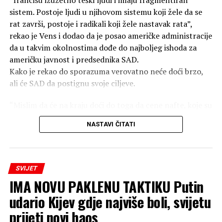
“Irancisu izuzetno teški ljudi i imaju fragmentiran
sistem. Postoje ljudi u njihovom sistemu koji žele da se
Do kraja 1945. godine, broj žrtava porastao je na
rat završi, postoje i radikali koji žele nastavak rata”,
140.000, jer su ljudi umirali u bolnicama od zadobijenih
rekao je Vens i dodao da je posao američke administracije
povreda i izloženosti zračenju. Ukupan broj žrtava
da u takvim okolnostima dođe do najboljeg ishoda za
bombardovanja sada prelazi 350.000.
američku javnost i predsednika SAD.
Kako je rekao do sporazuma verovatno neće doći brzo,
SAD i dalje ne priznaju moralnu odgovornost za
ali će SAD da postignu svoje ciljeve.
atomska bombardovanja, pravdajući svoje postupke kao
“vojnu nužnost”.
“Mislim da će na kraju doći do toga da cene nafte, koje su
danas bile 79 dolara, padnu i ostanu niske. Iran nikada
NASTAVI ČITATI
neće imati nuklearno oružje, a SAD će biti u jačoj
poziciji”, rekao je Vens.
Dodao je i da ne bi trebalo da se donose zaključci o
SVIJET
ishodu pregovora dok oni još traju, ali da će SAD
IMA NOVU PAKLENU TAKTIKU Putin
nastaviti da se oslanja na vojni pritisak, ekonomske mere
udario Kijev gdje najviše boli, svijetu
i diplomatiju kako bi postigle svoje ciljeve.
prijeti novi haos
“Mi smo nekako usred igre i i ljudi pokušavaju da