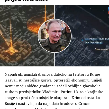
predvide kako će se ona odvijati. Mogu da vam kažem da
će to ići na način dobar po SAD”, rekao je on.
(Tanjug)
Napadi ukrajinskih dronova duboko na teritoriju Rusije
izazvali su nestašice goriva, opteretili ekonomiju, unijeli
nemir među obične građane i zadali ozbiljne glavobolje
ruskom predsjedniku Vladimiru Putinu. Uz to, ukrajinske
snage su praktično odsjekle okupirani Krim od ostatka
Rusije i nastavljaju da napadaju brodove u Crnom i