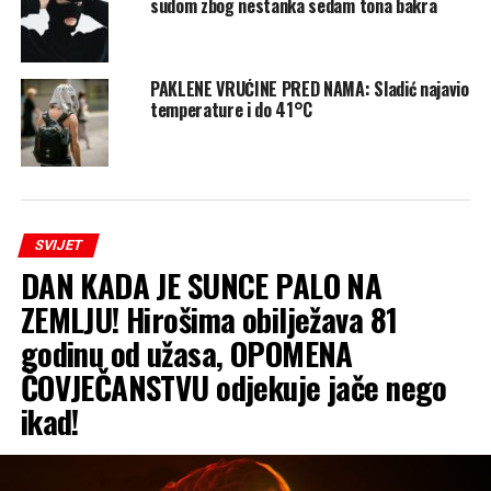
sudom zbog nestanka sedam tona bakra
PAKLENE VRUĆINE PRED NAMA: Sladić najavio
temperature i do 41°C
SVIJET
DAN KADA JE SUNCE PALO NA
ZEMLJU! Hirošima obilježava 81
godinu od užasa, OPOMENA
ČOVJEČANSTVU odjekuje jače nego
ikad!