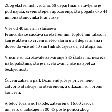
Zbog ekstremnih vrućina, 58 departmana stavljeno je
pod najviši, crveni stepen upozorenja, što pogađa oko 44
miliona stanovnika Francuske.
Više od 40 smrtnih slučajeva
Francuska se suočava sa ekstremnim toplotnim talasom
koji je aktivirao crveni meteo alarm u 54 departmana i
doveo do više od 40 smrtnih slučajeva usljed utapanja.
Vrućine su uzrokovale zatvaranje 845 škola i niz nesreća
na kupalištima, što je navelo zvaničnike na apel za
bezbjednost.
Čuveni zabavni park Diznilend juče je privremeno
zatvorio atrakcije na otvorenom, a otkazani su i brojni
koncerti.
Ajfelov toranj je, takođe, zatvoren u 16:00 časova
umjesto u uobičajenih 00:45 posle ponoći zbog