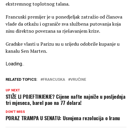
ekstremnog toplotnog talasa.
Francuski premijer je u ponedjeljak zatražio od članova
vlade da otkažu i ograniče sva službena putovanja koja
nisu direktno povezana sa rješavanjem krize.
Gradske vlasti u Parizu su u srijedu odobrile kupanje u
kanalu Sen Marten.
Loading
.
.
.
RELATED TOPICS:
FRANCUSKA
VRUĆINE
UP NEXT
STIŽE LI POJEFTINJENJE? Cijene nafte najniže u posljednja
tri mjeseca, barel pao na 77 dolara!
DON'T MISS
PORAZ TRAMPA U SENATU: Usvojena rezolucija o Iranu