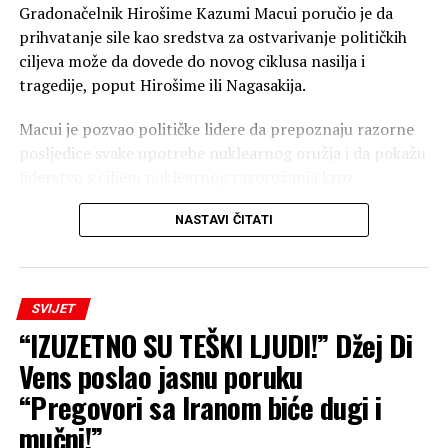
Gradonačelnik Hirošime Kazumi Macui poručio je da
prihvatanje sile kao sredstva za ostvarivanje političkih
ciljeva može da dovede do novog ciklusa nasilja i
tragedije, poput Hirošime ili Nagasakija.
Macui je pozvao političke lidere da prepoznaju razorne
posljedice svake upotrebe nuklearnog oružja i da pokažu
liderstvo s ciljem nuklearnog razoružanja kroz
međunarodnu saradnju. U Japanu je održana
NASTAVI ČITATI
komemoracija i minut ćutanja u 8.15 časova, tačno u
vrijeme kada je 6. avgusta 1945. godine američki
bombarder “Enola Gej” bacio atomsku bombu na
Hirošimu.
SVIJET
“IZUZETNO SU TEŠKI LJUDI!” Džej Di
Agencija TASS javila je da je Macui kritikovao Rusiju i
njene akcije u Ukrajini tokom komemoracije, ali nije
Vens poslao jasnu poruku
pomenuo SAD kao zemlju koja je bacila bombu na grad.
“Pregovori sa Iranom biće dugi i
mučni!”
Japanski premijer Sanae Takaiči takođe nije pomenula