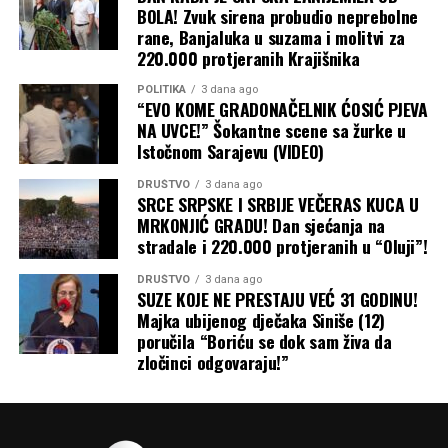
BOLA! Zvuk sirena probudio neprebolne
rane, Banjaluka u suzama i molitvi za
Baš kao što je kriza u Ormuskom moreuzu primorala
220.000 protjeranih Krajišnika
susjedne zemlje da grozničavo traže nove puteve za
izvoz nafte iz Persijskog zaliva, tako bi i Ukrajina mogla
POLITIKA
3 dana ago
“EVO KOME GRADONAČELNIK ĆOSIĆ PJEVA
da preusmjeri izvoz žita preko Dunava, rumunskih luka i
NA UVCE!” Šokantne scene sa žurke u
željeznice, kao što je to činila na početku rata. Ali, kao i
Istočnom Sarajevu (VIDEO)
tada, ta alternativna rješenja su skupa i logistički znatno
komplikovanija.
DRUŠTVO
3 dana ago
SRCE SRPSKE I SRBIJE VEČERAS KUCA U
MRKONJIĆ GRADU! Dan sjećanja na
Zbog svega ovoga, priroda ruskog rata protiv Ukrajine
stradale i 220.000 protjeranih u “Oluji”!
nastaviće da se mijenja dok obje strane traže način da
prekinu pat-poziciju na frontu u svoju korist. A
DRUŠTVO
3 dana ago
ekonomska šteta, koja se osjeća daleko izvan granica
SUZE KOJE NE PRESTAJU VEĆ 31 GODINU!
Majka ubijenog dječaka Siniše (12)
Ukrajine i Rusije, nastaviće da se gomila, piše Blic.
poručila “Boriću se dok sam živa da
zločinci odgovaraju!”