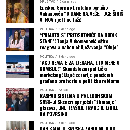
DRUŠTVO
3 dana ago
Evropsku uniju, pokriva čak 92 odsto njenog uvoza
Episkop Sergije brutalno poručio
suncokretovog ulja i ostaje ključni izvor stočne hrane i
Vukanoviću “U DANE NAJVEĆE TUGE ŠIRIŠ
biljnih ulja.
OTROV i jeftine laži!”
Putin računa na to da će poskupljenje hrane – u
POLITIKA
2 dana ago
“POMJERI SE PREDSJEDNIČE DA DODIK
trenutku kada američki rat sa Iranom već podiže cijene
STANE”! Tanja Vukomanović oštro
nafte i svega ostalog – primorati ukrajinske trgovinske
reagovala nakon obilježavanja “Oluje”
partnere, prije svega u Evropi, da pritisnu Kijev da
POLITIKA
3 dana ago
obustavi napade unutar Rusije. Međutim, malo je
“AKO NEMATE ZA LJEKARA, ETO MENE U
vjerovatno da će ta strategija upaliti, navodi se u analizi
KOMBIJU!” Skandalozan politički
Tajma. Šta Ukrajina može da uradi
marketing! Đajić zdravlje poniženih
Podrška Evrope Ukrajini i dalje je čvrsta, a vlade koje trpe
građana pretvorio u političku reklamu!
posljedice poskupljenja prije će okriviti Moskvu nego
POLITIKA
23 sata ago
Kijev. Ipak, Putin očajnički želi pobjede na frontu, pa će
RASPAD SISTEMA U PRIJEDORSKOM
gurati po svom čak i bez čiste i ubjedljive pobjede na
SNSD-u! Skeneri spriječili “štimanje”
pomolu. Isto tako, ne treba očekivati ni obnovu
glasova, UNUTRAŠNJE FRAKCIJE IZBILE
NA POVRŠINU
sporazuma postignutog pod okriljem Ujedinjenih nacija
u julu 2022. godine, koji je ranije omogućio bezbjednu
POLITIKA
3 dana ago
plovidbu do i iz ukrajinskih luka.
DAN KADA JE SRPSKA ZANIJEMILA OD