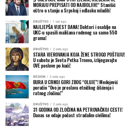
udarac velikim uvoznicima žita u Africi i Aziji, piše Tajm.
MORAJU PREPISATI OD NAJBOLJIH!“ Stanišić
Kijev, s druge strane, pokušava da umanji razmjere štete.
oštro o stanju u Srpskoj i odlasku mladih!
Nakon dvonedjeljnih žestokih udara ruskih dronova i
DRUŠTVO
1 sat ago
raketa na Odesu i druge primorske gradove, ukrajinski
NAJLJEPŠA VIJEST DANA! Doktori i osoblje na
ministar poljoprivrede Taras Visocki tvrdio je u julu da
UKC-u spasili mališana rođenog sa samo 550
su luke i dalje otvorene i operativne. Međutim, oko 90
grama!
odsto brodovlasnika obustavilo je dolaske jer su – baš
DRUŠTVO
2 sata ago
kao i u Ormuskom moreuzu blizu Irana – troškovi
STARA VJEROVANJA KOJA ŽENE STROGO POŠTUJU!
osiguranja skočili u nebesa zbog konstantne opasnosti
U subotu je Sveta Petka Trnova, izbjegavajte
od novih napada.
OVE poslove po kući!
Ovo nije prvi put da je pomorski saobraćaj na Crnom
REGION
2 sata ago
BURA U CRNOJ GORI ZBOG “OLUJE”! Medojević
moru prekinut od početka ruske invazije. Talasi ruskih
poručio “Ovo je proslava etničkog čišćenja i
napada na luke krajem 2025. i početkom 2026. godine
ratnog zločina!”
nisu zadugo usporili rad. Ali ovi posljednji udari su i širi i
DRUŠTVO
2 sata ago
žešći, u velikoj mjeri zato što su nedavni uspjesi Ukrajine,
31 GODINA OD ZLOČINA NA PETROVAČKOJ CESTI!
naročito unutar same Rusije, isprovocirali Putina da
Danas se odaje počast stradalim civilima!
pokuša da povrati inicijativu na frontu. Za sada, i
Ukrajina i Rusija ostaju posvećene agresivnim vojnim