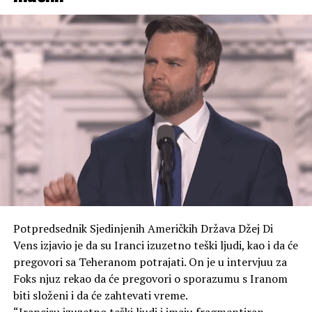
SAD u svom obraćanju. Ona je obećala da će Japan
nastaviti da čini sve što je moguće da stvori svijet bez
nuklearnog oružja. – Ne smijemo prestati da se krećemo
ovim putem – naglasila je ona i pozvala na nuklearno
razoružanje. Ona je izrazila nadu da svijet nikada neće
vidjeti treći grad koji je pretrpio atomsko
bombardovanje.
Japanski zvaničnici uglavnom ne ističu u javnim
govorima da su SAD izvršile napade na gradove Hirošimu
i Nagasaki, navodi TASS.
Američke snage izvele su napade atomskim oružjem sa
zvanično navedenim ciljem ubrzavanja predaje Japana.
Potpredsednik Sjedinjenih Američkih Država Džej Di
To ostaju jedini slučajevi upotrebe nuklearnog oružja u
Vens izjavio je da su Iranci izuzetno teški ljudi, kao i da će
ratovanju u ljudskoj istoriji. Prema različitim
pregovori sa Teheranom potrajati. On je u intervjuu za
procjenama, bomba bačena na Hirošimu 6. avgusta 1945.
Foks njuz rekao da će pregovori o sporazumu s Iranom
godine ubila je između 70.000 i 100.000 ljudi na sam dan
biti složeni i da će zahtevati vreme.
eksplozije.