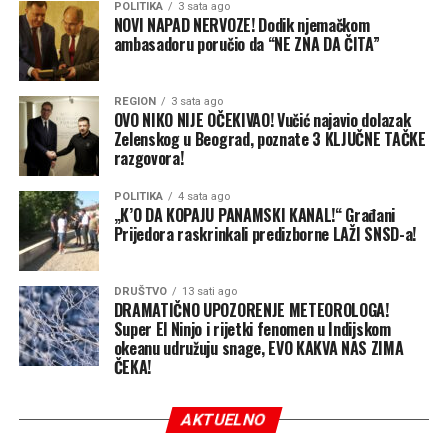
POLITIKA
3 sata ago
strategijama.
NOVI NAPAD NERVOZE! Dodik njemačkom
ambasadoru poručio da “NE ZNA DA ČITA”
Putinova taktika i glavni cilj
Neposredni problem Ukrajine jeste to što se oslanja na
ograničene zalihe američkih PVO sistema „patriot” –
REGION
3 sata ago
OVO NIKO NIJE OČEKIVAO! Vučić najavio dolazak
jedinu pouzdanu odbranu od ruskih raketa – kako bi
Zelenskog u Beograd, poznate 3 KLJUČNE TAČKE
zaštitila svoje gradove i vojne linije snabdijevanja.
razgovora!
Premještanje „patriota” radi odbrane luka bilo bi i
preskupo i izuzetno rizično. Svjesna toga, Rusija će
POLITIKA
4 sata ago
„K’O DA KOPAJU PANAMSKI KANAL!“ Građani
nastaviti da gađa luke raketama i dronovima, ne
Prijedora raskrinkali predizborne LAŽI SNSD-a!
ostavljajući osiguravajućim kućama razlog da smanje
premije, a brodovlasnicima motiv da se vrate.
DRUŠTVO
13 sati ago
DRAMATIČNO UPOZORENJE METEOROLOGA!
Pored toga što smanjuje prihode Kijeva i njegovu
Super El Ninjo i rijetki fenomen u Indijskom
sposobnost da finansira rat, Moskva se nada da će
okeanu udružuju snage, EVO KAKVA NAS ZIMA
skokom cijena hrane na globalnom nivou oslabiti i
ČEKA!
međunarodnu podršku Ukrajini. Ukrajina obezbjeđuje
četvrtinu uvoza pšenice za Egipat i oko 18 procenata za
AKTUELNO
Indoneziju. Takođe je najveći dobavljač kukuruza za