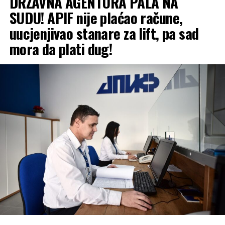
DRŽAVNA AGENTURA PALA NA
SUDU! APIF nije plaćao račune,
uucjenjivao stanare za lift, pa sad
mora da plati dug!