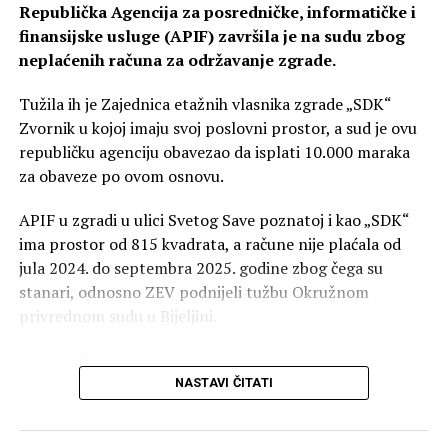
Republička Agencija za posredničke, informatičke i
finansijske usluge (APIF) završila je na sudu zbog
neplaćenih računa za održavanje zgrade.
Tužila ih je Zajednica etažnih vlasnika zgrade „SDK“
Zvornik u kojoj imaju svoj poslovni prostor, a sud je ovu
republičku agenciju obavezao da isplati 10.000 maraka
za obaveze po ovom osnovu.
APIF u zgradi u ulici Svetog Save poznatoj i kao „SDK“
ima prostor od 815 kvadrata, a račune nije plaćala od
jula 2024. do septembra 2025. godine zbog čega su
stanari, odnosno ZEV podnijeli tužbu Okružnom
privrednom sudu u Bijeljini.
Sud je odlučio u njihovu korist, a presudu je nedavno
potvrdio i Viši privredni sud u Banjaluci čime je postala
NASTAVI ČITATI
pravosnažna.