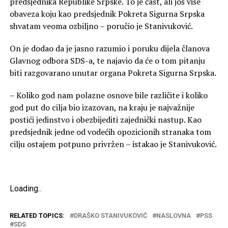
predsjednika Republike Srpske. To je čast, ali još više
obaveza koju kao predsjednik Pokreta Sigurna Srpska
shvatam veoma ozbiljno – poručio je Stanivuković.
On je dodao da je jasno razumio i poruku dijela članova
Glavnog odbora SDS-a, te najavio da će o tom pitanju
biti razgovarano unutar organa Pokreta Sigurna Srpska.
– Koliko god nam polazne osnove bile različite i koliko
god put do cilja bio izazovan, na kraju je najvažnije
postići jedinstvo i obezbijediti zajednički nastup. Kao
predsjednik jedne od vodećih opozicionih stranaka tom
cilju ostajem potpuno privržen – istakao je Stanivuković.
Loading
.
.
.
RELATED TOPICS:
DRAŠKO STANIVUKOVIĆ
NASLOVNA
PSS
SDS