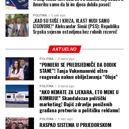
Ameriku samo da bi im djeca dobila pasoš!
potpuno nesposobnim da
zaštiti građane“, naveo je
POLITIKA
5 sati ago
„KAD SU SUŠE I KRIZA, VLAST NUDI SAMO
on.
IZGOVORE!“ Aleksandar Simić (PSS): Republika
Srpska svjesno ostavljena bez robnih rezervi!
Kao magistar ekonomskih nauka, privrednik i građanin,
AKTUELNO
Simić je poručio da ne želi da trpi političke igre koje se
igraju na štetu egzistencije naroda.
POLITIKA
2 dana ago
“POMJERI SE PREDSJEDNIČE DA DODIK
STANE”! Tanja Vukomanović oštro
Pet ključnih zahtjeva Pokreta „Sigurna
reagovala nakon obilježavanja “Oluje”
Srpska“
POLITIKA
3 dana ago
“AKO NEMATE ZA LJEKARA, ETO MENE U
Ispred Gradskog odbora Doboj i Predsjedništva Pokreta
KOMBIJU!” Skandalozan politički
„Sigurna Srpska”, Simić je iznio jasne zahtjeve upućene
marketing! Đajić zdravlje poniženih
nadležnima:
građana pretvorio u političku reklamu!
POLITIKA
1 dan ago
Hitno uspostavljanje robnih rezervi
ključnih
RASPAD SISTEMA U PRIJEDORSKOM
proizvoda (hrana, energenti, lijekovi);