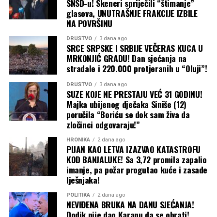
SNSD-u! Skeneri spriječili “štimanje”
glasova, UNUTRAŠNJE FRAKCIJE IZBILE
NA POVRŠINU
Usvajanje preciznog plana
sa definisanim
količinama, skladištima i rokovima;
DRUŠTVO
3 dana ago
SRCE SRPSKE I SRBIJE VEČERAS KUCA U
MRKONJIĆ GRADU! Dan sjećanja na
Obezbjeđivanje budžetskih sredstava
i
stradale i 220.000 protjeranih u “Oluji”!
uvođenje transparentnog nadzora;
DRUŠTVO
3 dana ago
SUZE KOJE NE PRESTAJU VEĆ 31 GODINU!
Hitnu pomoć poljoprivrednicima
pogođenim
Majka ubijenog dječaka Siniše (12)
sušom i ulaganje u sisteme za navodnjavanje;
poručila “Boriću se dok sam živa da
zločinci odgovaraju!”
Donošenje kriznog plana
za tržišne poremećaje
HRONIKA
2 dana ago
PIJAN KAO LETVA IZAZVAO KATASTROFU
i zaštitu najugroženijih kategorija stanovništva.
KOD BANJALUKE! Sa 3,72 promila zapalio
imanje, pa požar progutao kuće i zasade
lješnjaka!
„Ovo nije prijedlog. Ovo je
POLITIKA
2 dana ago
zahtjev. Vrijeme je da vlast
NEVIĐENA BRUKA NA DANU SJEĆANJA!
Dodik nije dao Karanu da se obrati!