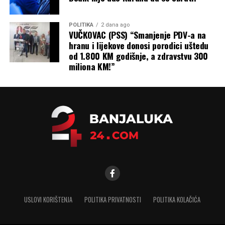
preuzme odgovornost ili da
ode. Građani Republike
POLITIKA
2 dana ago
VUČKOVAC (PSS) “Smanjenje PDV-a na
Srpske neće više trpjeti
hranu i lijekove donosi porodici uštedu
neodgovornost,
od 1.800 KM godišnje, a zdravstvu 300
miliona KM!”
nesposobnost i političko
oglašavanje na račun
njihove egzistencije“,
zaključio je Aleksandar
Simić.
USLOVI KORIŠTENJA
POLITIKA PRIVATNOSTI
POLITIKA KOLAČIĆA