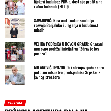
lijekovi budu bez PDV-a, dosta je profita na
račun bolesnih (FOTO)
SAVANOVIĆ: Novi amfiteatar simbol je
razvoja Banjaluke i ulaganja u budućnost
mladih
VELIKA PODRŠKA U NOVOM GRADU: Građani
masovno podržali inicijativu “Zdravlje bez
poreza”!
MILANOVIĆ UPOZORIO: Zabrinjavajuće skoro
potpuno odsustvo predsjednika Srpske iz
javnog prostora
POLITIKA