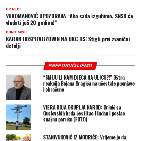
UP NEXT
VUKOMANOVIĆ UPOZORAVA “Ako sada izgubimo, SNSD će
vladati još 20 godina!”
DON'T MISS
KARAN HOSPITALIZOVAN NA UKC RS! Stigli prvi zvanični
detalji
PREPORUČUJEMO
“SMIJU LI NAM DJECA NA ULICU?!” Oštra
reakcija Bojana Dragića na učestale pucnjave
i obračune
VJERA KOJA OKUPLJA NAROD: Drinić sa
Guslovskih brda čestitao Ilindan i poslao
snažnu poruku (FOTO)
STANIVUKOVIĆ IZ MODRIČE: Vrijeme je da