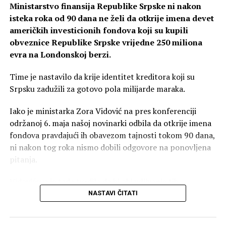
Ministarstvo finansija Republike Srpske ni nakon
isteka roka od 90 dana ne želi da otkrije imena devet
„
Iz izvedenih dokaza u ovom postupku, ne proizilazi
američkih investicionih fondova koji su kupili
da je tuženi dao pismenu saglasnost za izgradnju
obveznice Republike Srpske vrijedne 250 miliona
lifta za stambeni dio zgrade. Činjenica da su fakture
evra na Londonskoj berzi.
koje je tužilac ispostavio tuženom vraćene i da ih
tuženi ne vodi u svojoj evidenciji, takođe nije od
Time je nastavilo da krije identitet kreditora koji su
značaja, niti oslobađa tuženog od obaveze plaćanja
“,
Srpsku zadužili za gotovo pola milijarde maraka.
navodi se u presudi.
Iako je ministarka Zora Vidović na pres konferenciji
Inače, APIF je pokušao osporiti odluke skupštine ZEV-a
održanoj 6. maja našoj novinarki odbila da otkrije imena
pokretanjem posebnog sudskog spora u kojem je tražio
fondova pravdajući ih obavezom tajnosti tokom 90 dana,
da se te odluke proglase ništavim, ali taj pokušaj nije
ni nakon tog roka nismo dobili odgovore na ponovljena
urodio plodom.
pitanja.
Capital
Vidovićeva je tada tvrdila da bi objavljivanje tih
informacija prije isteka 90 dana dovelo do visokih penala
NASTAVI ČITATI
za Republiku Srpsku.