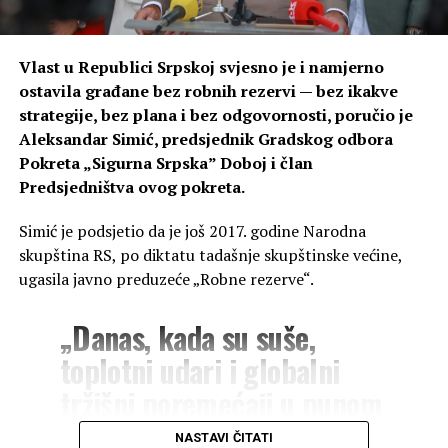
Dogovorena stopa je 6,375 odsto, što znači da će
Republika Srpska u narednih sedam godina za kamate
Vlast u Republici Srpskoj svjesno je i namjerno
dati nepunih 16 miliona evra ili oko 31 milion maraka
ostavila građane bez robnih rezervi — bez ikakve
godišnje.
strategije, bez plana i bez odgovornosti, poručio je
Aleksandar Simić, predsjednik Gradskog odbora
To je ukupno više od 216 miliona maraka.
Pokreta „Sigurna Srpska” Doboj i član
Predsjedništva ovog pokreta.
Da se ne zaboravi, Srpska se 26. marta na Londonskoj
berzi zadužila 500 miliona evra sa dospijećem u aprilu
Simić je podsjetio da je još 2017. godine Narodna
2031. godine.
skupština RS, po diktatu tadašnje skupštinske većine,
ugasila javno preduzeće „Robne rezerve“.
Ta sredstva iskorištena su za vraćanje glavnice kredita
od 300 miliona evra koji je na Londonskoj berzi podignut
„Danas, kada su suše,
u aprilu 2021. godine po kamatnoj stopi od 4,75 odsto.
toplotni udari i globalni
Premijer Savo Minić tada je ocijenio da je uspješno
tržišni poremećaji u punom
refinansiranje dokaz finansijske stabilnosti Republike
zamahu, nude nam samo
Srpske.
NASTAVI ČITATI