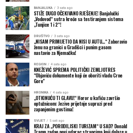
BANJALUKA
3 sata ago
„Dok poljoprivrednici
STIŽE DUGO OČEKIVANO RJEŠENJE! Banjalučki
„Vodovod“ sutra kreće sa testiranjem sistema
gledaju kako im usjevi
„Tunjice 1 i 2“!
propadaju, dok cijene hrane
DRUŠTVO
3 sata ago
i osnovnih životnih
„NISAM PRIMIJETIO DA NISI U AUTU…“ Zaboravio
ženu na granici u Gradišci i punim gasom
namirnica divljaju, dok
nastavio za Njemačku!
građani Republike Srpske
REGION
4 sata ago
KNEŽEVIĆ SPREMA POLITIČKI ZEMLJOTRES
žive u neizvjesnosti — vlast
“Objaviću dokumente koji će oboriti vladu Crne
ćuti ili objavljuje
Gore”
saopštenja bez ikakve
HRONIKA
4 sata ago
„OTKINUĆU TI GLAVU!“ Horor u kafiću završio
sadržine. Ministarstvo
optužnicom: Jezive prijetnje supruzi pred
zapanjenim gostima!
trgovine i turizma, kojem je
povjerena navodna ‘briga’ o
SVIJET
5 sati ago
KRAJ ZA „PORODILJSKI TURIZAM“ U SAD? Donald
tržištu, pokazalo se
Tramp zadao novi udarac strancima koji dolaze u