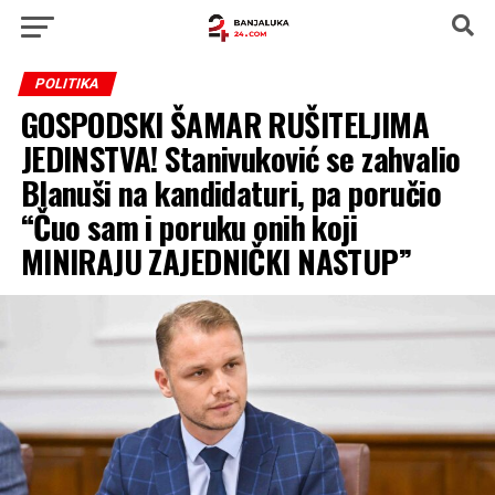
POLITIKA
GOSPODSKI ŠAMAR RUŠITELJIMA
JEDINSTVA! Stanivuković se zahvalio
Blanuši na kandidaturi, pa poručio
“Čuo sam i poruku onih koji
MINIRAJU ZAJEDNIČKI NASTUP”