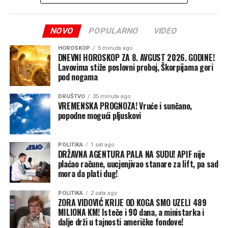
izgovore i prazne izjave. Ne
Capital
postoji robna rezerva. Ne
NOVO
POPULARNO
VIDEO
postoji sistemska zaštita.
HOROSKOP
5 minuta ago
Ne postoji odgovornost.
DNEVNI HOROSKOP ZA 8. AVGUST 2026. GODINE!
Lavovima stiže poslovni proboj, Škorpijama gori
Postoji samo nesposobnost,
pod nogama
neodgovornost i političko
DRUŠTVO
35 minuta ago
VREMENSKA PROGNOZA! Vruće i sunčano,
licemjerje“, naglasio je
popodne mogući pljuskovi
Simić.
POLITIKA
1 sat ago
DRŽAVNA AGENTURA PALA NA SUDU! APIF nije
Dok poljoprivrednicima usjevi propadaju,
plaćao račune, uucjenjivao stanare za lift, pa sad
mora da plati dug!
vlast objavljuje prazna saopštenja
POLITIKA
2 sata ago
On je ukazao na tešku situaciju u kojoj se nalaze domaći
ZORA VIDOVIĆ KRIJE OD KOGA SMO UZELI 489
proizvođači i stanovništvo usljed klimatskih i
MILIONA KM! Isteče i 90 dana, a ministarka i
dalje drži u tajnosti američke fondove!
ekonomskih neprilika.