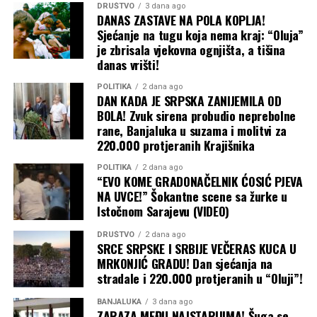
posljedice poskupljenja prije će okriviti Moskvu nego
DRUŠTVO
3 dana ago
DANAS ZASTAVE NA POLA KOPLJA!
Kijev. Ipak, Putin očajnički želi pobjede na frontu, pa će
Sjećanje na tugu koja nema kraj: “Oluja”
gurati po svom čak i bez čiste i ubjedljive pobjede na
je zbrisala vjekovna ognjišta, a tišina
pomolu. Isto tako, ne treba očekivati ni obnovu
danas vrišti!
sporazuma postignutog pod okriljem Ujedinjenih nacija
u julu 2022. godine, koji je ranije omogućio bezbjednu
POLITIKA
2 dana ago
DAN KADA JE SRPSKA ZANIJEMILA OD
plovidbu do i iz ukrajinskih luka.
BOLA! Zvuk sirena probudio neprebolne
rane, Banjaluka u suzama i molitvi za
Baš kao što je kriza u Ormuskom moreuzu primorala
220.000 protjeranih Krajišnika
susjedne zemlje da grozničavo traže nove puteve za
POLITIKA
2 dana ago
izvoz nafte iz Persijskog zaliva, tako bi i Ukrajina mogla
“EVO KOME GRADONAČELNIK ĆOSIĆ PJEVA
da preusmjeri izvoz žita preko Dunava, rumunskih luka i
NA UVCE!” Šokantne scene sa žurke u
željeznice, kao što je to činila na početku rata. Ali, kao i
Istočnom Sarajevu (VIDEO)
tada, ta alternativna rješenja su skupa i logistički znatno
DRUŠTVO
2 dana ago
komplikovanija.
SRCE SRPSKE I SRBIJE VEČERAS KUCA U
MRKONJIĆ GRADU! Dan sjećanja na
Zbog svega ovoga, priroda ruskog rata protiv Ukrajine
stradale i 220.000 protjeranih u “Oluji”!
nastaviće da se mijenja dok obje strane traže način da
prekinu pat-poziciju na frontu u svoju korist. A
BANJALUKA
3 dana ago
ZARAZA MEĐU NAJSTARIJIMA! Šuga se