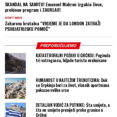
SKANDAL NA SAMITU! Emanuel Makron izgubio živce,
prekinuo program i ZAURLAO!
DON'T MISS
Zaharova brutalna “VRIJEME JE DA LONDON ZATRAŽI
PSIHIJATRIJSKU POMOĆ”
PREPORUČUJEMO
KATASTROFALNI POŽARI U GRČKOJ: Poginula
tri vatrogasca, hiljade turista evakuisane
HUMANOST U NAJTEŽIM TRENUTCIMA: Dok
se Srpkinja bori za život, vlasnik apartmana
pokazao veliko srce
DETALJAN VODIČ ZA PUTNIKE: Šta smijete, a
šta ne smijete prenijeti preko granice u
Grčkoj