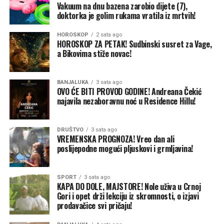
moru prekinut od početka ruske invazije. Talasi ruskih
Vakuum na dnu bazena zarobio dijete (7),
napada na luke krajem 2025. i početkom 2026. godine
doktorka je golim rukama vratila iz mrtvih!
nisu zadugo usporili rad. Ali ovi posljednji udari su i širi i
HOROSKOP
2 sata ago
žešći, u velikoj mjeri zato što su nedavni uspjesi Ukrajine,
HOROSKOP ZA PETAK! Sudbinski susret za Vage,
naročito unutar same Rusije, isprovocirali Putina da
a Bikovima stiže novac!
pokuša da povrati inicijativu na frontu. Za sada, i
Ukrajina i Rusija ostaju posvećene agresivnim vojnim
BANJALUKA
3 sata ago
strategijama.
OVO ĆE BITI PROVOD GODINE! Andreana Čekić
najavila nezaboravnu noć u Residence Hillu!
Putinova taktika i glavni cilj
Neposredni problem Ukrajine jeste to što se oslanja na
ograničene zalihe američkih PVO sistema „patriot” –
DRUŠTVO
3 sata ago
VREMENSKA PROGNOZA! Vreo dan ali
jedinu pouzdanu odbranu od ruskih raketa – kako bi
poslijepodne mogući pljuskovi i grmljavina!
zaštitila svoje gradove i vojne linije snabdijevanja.
Premještanje „patriota” radi odbrane luka bilo bi i
preskupo i izuzetno rizično. Svjesna toga, Rusija će
SPORT
3 sata ago
KAPA DO DOLE, MAJSTORE! Nole uživa u Crnoj
nastaviti da gađa luke raketama i dronovima, ne
Gori i opet drži lekciju iz skromnosti, o izjavi
ostavljajući osiguravajućim kućama razlog da smanje
prodavačice svi pričaju!
premije, a brodovlasnicima motiv da se vrate.