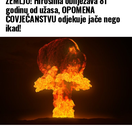
ZEMLJU! Hirošima obilježava 81
godinu od užasa, OPOMENA
ČOVJEČANSTVU odjekuje jače nego
ikad!