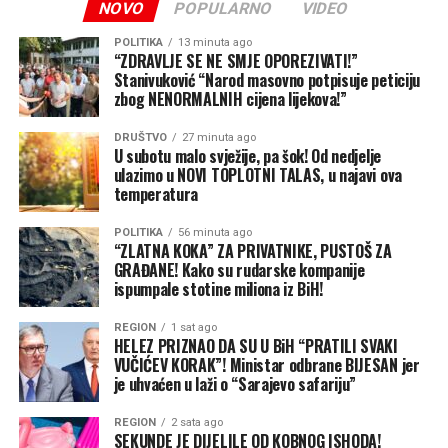
NOVO
POPULARNO
VIDEO
Poljoprivreda čini čak 60 odsto ukupnog robnog izvoza
Ukrajine, pa ovi ruski napadi stižu u najgorem mogućem
POLITIKA
13 minuta ago
“ZDRAVLJE SE NE SMJE OPOREZIVATI!”
trenutku – baš kada se poljoprivrednici spremaju za
Stanivuković “Narod masovno potpisuje peticiju
žetvu. Ako ova blokada potraje, Rusija bi mogla da
zbog NENORMALNIH cijena lijekova!”
presiječe ključni izvor deviznih prihoda Ukrajine i ojača
DRUŠTVO
27 minuta ago
svoju pregovaračku poziciju u svijetu tako što će nanijeti
U subotu malo svježije, pa šok! Od nedjelje
udarac velikim uvoznicima žita u Africi i Aziji, piše Tajm.
ulazimo u NOVI TOPLOTNI TALAS, u najavi ova
Kijev, s druge strane, pokušava da umanji razmjere štete.
temperatura
Nakon dvonedjeljnih žestokih udara ruskih dronova i
POLITIKA
56 minuta ago
raketa na Odesu i druge primorske gradove, ukrajinski
“ZLATNA KOKA” ZA PRIVATNIKE, PUSTOŠ ZA
ministar poljoprivrede Taras Visocki tvrdio je u julu da
GRAĐANE! Kako su rudarske kompanije
su luke i dalje otvorene i operativne. Međutim, oko 90
ispumpale stotine miliona iz BiH!
odsto brodovlasnika obustavilo je dolaske jer su – baš
REGION
1 sat ago
kao i u Ormuskom moreuzu blizu Irana – troškovi
HELEZ PRIZNAO DA SU U BiH “PRATILI SVAKI
osiguranja skočili u nebesa zbog konstantne opasnosti
VUČIĆEV KORAK”! Ministar odbrane BIJESAN jer
od novih napada.
je uhvaćen u laži o “Sarajevo safariju”
Ovo nije prvi put da je pomorski saobraćaj na Crnom
REGION
2 sata ago
SEKUNDE JE DIJELILE OD KOBNOG ISHODA!