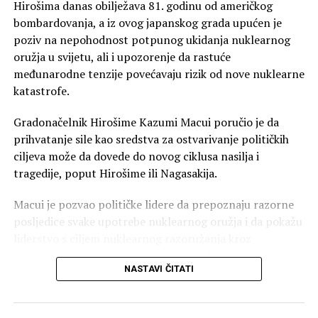
Hirošima danas obilježava 81. godinu od američkog
bombardovanja, a iz ovog japanskog grada upućen je
poziv na nepohodnost potpunog ukidanja nuklearnog
oružja u svijetu, ali i upozorenje da rastuće
međunarodne tenzije povećavaju rizik od nove nuklearne
katastrofe.
Gradonačelnik Hirošime Kazumi Macui poručio je da
prihvatanje sile kao sredstva za ostvarivanje političkih
ciljeva može da dovede do novog ciklusa nasilja i
tragedije, poput Hirošime ili Nagasakija.
Macui je pozvao političke lidere da prepoznaju razorne
posljedice svake upotrebe nuklearnog oružja i da pokažu
liderstvo s ciljem nuklearnog razoružanja kroz
međunarodnu saradnju. U Japanu je održana
NASTAVI ČITATI
komemoracija i minut ćutanja u 8.15 časova, tačno u
vrijeme kada je 6. avgusta 1945. godine američki
bombarder “Enola Gej” bacio atomsku bombu na