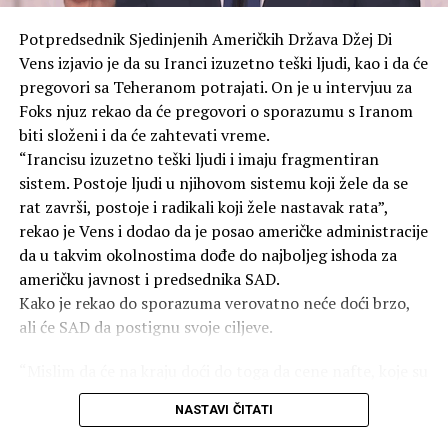
zvanično navedenim ciljem ubrzavanja predaje Japana.
Potpredsednik Sjedinjenih Američkih Država Džej Di
To ostaju jedini slučajevi upotrebe nuklearnog oružja u
Vens izjavio je da su Iranci izuzetno teški ljudi, kao i da će
ratovanju u ljudskoj istoriji. Prema različitim
pregovori sa Teheranom potrajati. On je u intervjuu za
procjenama, bomba bačena na Hirošimu 6. avgusta 1945.
Foks njuz rekao da će pregovori o sporazumu s Iranom
godine ubila je između 70.000 i 100.000 ljudi na sam dan
biti složeni i da će zahtevati vreme.
eksplozije.
“Irancisu izuzetno teški ljudi i imaju fragmentiran
sistem. Postoje ljudi u njihovom sistemu koji žele da se
Do kraja 1945. godine, broj žrtava porastao je na
rat završi, postoje i radikali koji žele nastavak rata”,
140.000, jer su ljudi umirali u bolnicama od zadobijenih
rekao je Vens i dodao da je posao američke administracije
povreda i izloženosti zračenju. Ukupan broj žrtava
da u takvim okolnostima dođe do najboljeg ishoda za
bombardovanja sada prelazi 350.000.
američku javnost i predsednika SAD.
Kako je rekao do sporazuma verovatno neće doći brzo,
SAD i dalje ne priznaju moralnu odgovornost za
ali će SAD da postignu svoje ciljeve.
atomska bombardovanja, pravdajući svoje postupke kao
“vojnu nužnost”.
“Mislim da će na kraju doći do toga da cene nafte, koje su
danas bile 79 dolara, padnu i ostanu niske. Iran nikada
NASTAVI ČITATI
neće imati nuklearno oružje, a SAD će biti u jačoj
poziciji”, rekao je Vens.