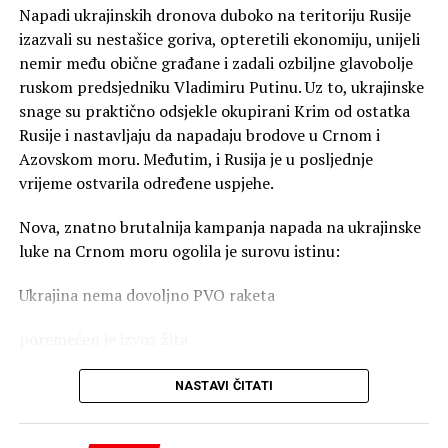
Napadi ukrajinskih dronova duboko na teritoriju Rusije
izazvali su nestašice goriva, opteretili ekonomiju, unijeli
nemir među obične građane i zadali ozbiljne glavobolje
ruskom predsjedniku Vladimiru Putinu. Uz to, ukrajinske
snage su praktično odsjekle okupirani Krim od ostatka
Rusije i nastavljaju da napadaju brodove u Crnom i
Azovskom moru. Međutim, i Rusija je u posljednje
vrijeme ostvarila određene uspjehe.
Nova, znatno brutalnija kampanja napada na ukrajinske
luke na Crnom moru ogolila je surovu istinu:
Ukrajina nema dovoljno PVO raketa
poremećen je izvoz žita
skresani su prihodi države
NASTAVI ČITATI
zaustavljene isporuke oružja ukrajinskoj vojsci