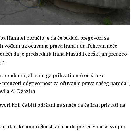
ba Hamnei poručio je da će budući pregovori sa
 vođeni uz očuvanje prava Irana i da Teheran neće
avodeći da je predsednik Irana Masud Pezeškijan preuzeo
je.
orandumu, ali sam ga prihvatio nakon što se
 preuzeti odgovornost za očuvanje prava našeg naroda”,
avlja Al Džazira
ri koji će biti održani ne znače da će Iran pristati na
da, ukoliko američka strana bude preterivala sa svojim