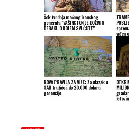
Šok tvrdnja moćnog iranskog
TRAMP
generala “VAŠINGTON JE DOŽIVIO
POSLJ
DEBAKL O KOJEM SVI ĆUTE”
sprema
viđen 
NOVA PRAVILA ZA VIZE: Za ulazak u
OTKRI
SAD tražiće i do 20.000 dolara
MILION
garancije
građan
letovi