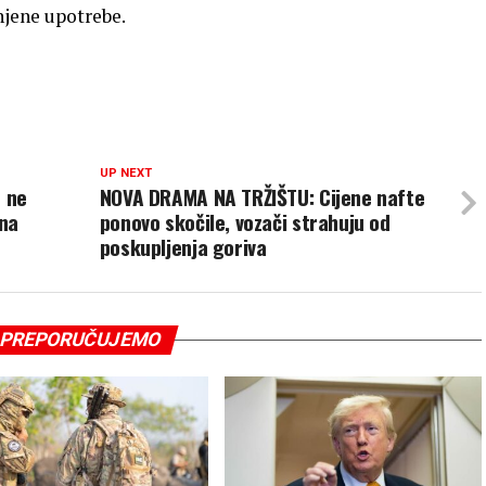
njene upotrebe.
UP NEXT
 ne
NOVA DRAMA NA TRŽIŠTU: Cijene nafte
ana
ponovo skočile, vozači strahuju od
poskupljenja goriva
PREPORUČUJEMO