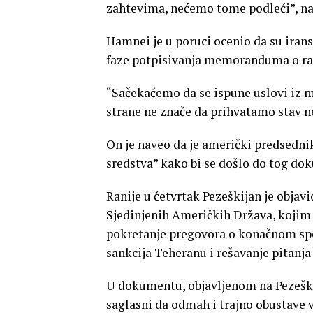
zahtevima, nećemo tome podleći”, nav
Hamnei je u poruci ocenio da su irans
faze potpisivanja memoranduma o r
“Sačekaćemo da se ispune uslovi iz 
strane ne znače da prihvatamo stav ne
On je naveo da je američki predsednik,
sredstva” kako bi se došlo do tog do
Ranije u četvrtak Pezeškijan je obj
Sjedinjenih Američkih Država, kojim 
pokretanje pregovora o konačnom sp
sankcija Teheranu i rešavanje pitanj
U dokumentu, objavljenom na Pezeški
saglasni da odmah i trajno obustave v