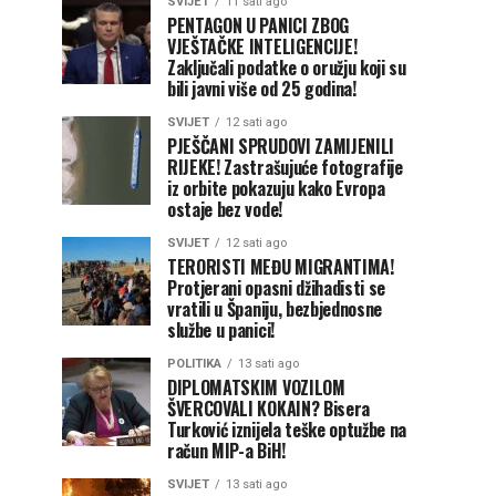
SVIJET
11 sati ago
PENTAGON U PANICI ZBOG
VJEŠTAČKE INTELIGENCIJE!
Zaključali podatke o oružju koji su
bili javni više od 25 godina!
SVIJET
12 sati ago
PJEŠČANI SPRUDOVI ZAMIJENILI
RIJEKE! Zastrašujuće fotografije
iz orbite pokazuju kako Evropa
ostaje bez vode!
SVIJET
12 sati ago
TERORISTI MEĐU MIGRANTIMA!
Protjerani opasni džihadisti se
vratili u Španiju, bezbjednosne
službe u panici!
POLITIKA
13 sati ago
DIPLOMATSKIM VOZILOM
ŠVERCOVALI KOKAIN? Bisera
Turković iznijela teške optužbe na
račun MIP-a BiH!
SVIJET
13 sati ago