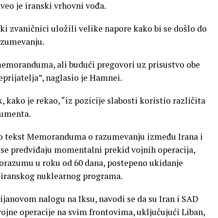
eo je iranski vrhovni vođa.
ki zvaničnici uložili velike napore kako bi se došlo do
azumevanju.
memoranduma, ali budući pregovori uz prisustvo obe
prijatelja”, naglasio je Hamnei.
 kako je rekao, “iz pozicije slabosti koristio različita
kumenta.
avio tekst Memoranduma o razumevanju između Irana i
se predviđaju momentalni prekid vojnih operacija,
orazumu u roku od 60 dana, postepeno ukidanje
a iranskog nuklearnog programa.
janovom nalogu na Iksu, navodi se da su Iran i SAD
ojne operacije na svim frontovima, uključujući Liban,