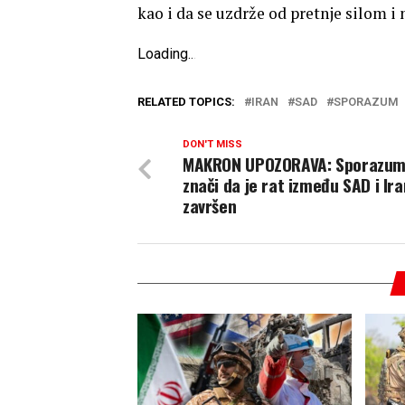
kao i da se uzdrže od pretnje silom i 
Loading
.
.
.
RELATED TOPICS:
IRAN
SAD
SPORAZUM
DON'T MISS
MAKRON UPOZORAVA: Sporazum
znači da je rat između SAD i Ir
završen