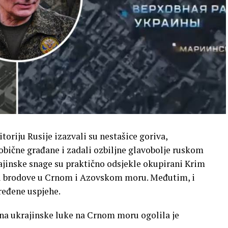
oriju Rusije izazvali su nestašice goriva,
obične građane i zadali ozbiljne glavobolje ruskom
ajinske snage su praktično odsjekle okupirani Krim
aju brodove u Crnom i Azovskom moru. Međutim, i
dređene uspjehe.
na ukrajinske luke na Crnom moru ogolila je