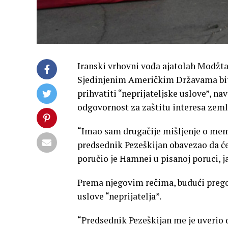
Iranski vrhovni vođa ajatolah Modžta
Sjedinjenim Američkim Državama biti
prihvatiti “neprijateljske uslove”, n
odgovornost za zaštitu interesa zeml
“Imao sam drugačije mišljenje o mem
predsednik Pezeškijan obavezao da će
poručio je Hamnei u pisanoj poruci, j
Prema njegovim rečima, budući pregovo
uslove “neprijatelja”.
“Predsednik Pezeškijan me je uverio 