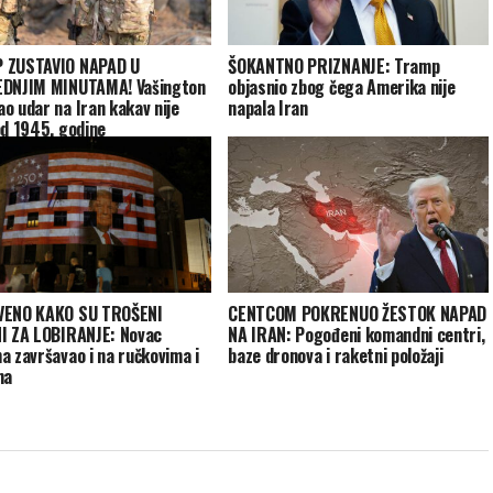
 ZUSTAVIO NAPAD U
ŠOKANTNO PRIZNANJE: Tramp
EDNJIM MINUTAMA! Vašington
objasnio zbog čega Amerika nije
o udar na Iran kakav nije
napala Iran
od 1945. godine
VENO KAKO SU TROŠENI
CENTCOM POKRENUO ŽESTOK NAPAD
I ZA LOBIRANJE: Novac
NA IRAN: Pogođeni komandni centri,
a završavao i na ručkovima i
baze dronova i raketni položaji
ma