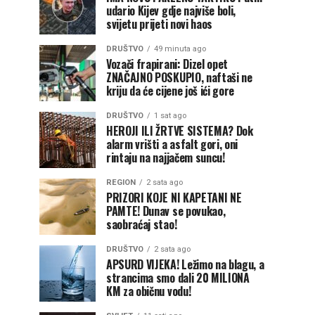
udario Kijev gdje najviše boli,
svijetu prijeti novi haos
DRUŠTVO
49 minuta ago
Vozači frapirani: Dizel opet
ZNAČAJNO POSKUPIO, naftaši ne
kriju da će cijene još ići gore
DRUŠTVO
1 sat ago
HEROJI ILI ŽRTVE SISTEMA? Dok
alarm vrišti a asfalt gori, oni
rintaju na najjačem suncu!
REGION
2 sata ago
PRIZORI KOJE NI KAPETANI NE
PAMTE! Dunav se povukao,
saobraćaj stao!
DRUŠTVO
2 sata ago
APSURD VIJEKA! Ležimo na blagu, a
strancima smo dali 20 MILIONA
KM za običnu vodu!