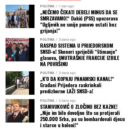
POLITIKA
1 dan ago
„NEĆEMO ČEKATI DEBELI MINUS DA SE
SMRZAVAMO!“ Dakić (PSS) upozorava
“Ugljevik ne smije ponovo ostati bez
grijanja!”
POLITIKA
3 dana ago
RASPAD SISTEMA U PRIJEDORSKOM
SNSD-u! Skeneri spriječili “štimanje”
glasova, UNUTRAŠNJE FRAKCIJE IZBILE
NA POVRŠINU
POLITIKA
2 dana ago
„K’O DA KOPAJU PANAMSKI KANAL!“
Građani Prijedora raskrinkali
predizborne LAŽI SNSD-a!
POLITIKA
2 dana ago
STANIVUKOVIĆ O ZLOČINU BEZ KAZNE!
„Nije im bilo dovoljno što su protjerali
250.000 Srba, pa su bombardovali djecu
i starce u koloni!“