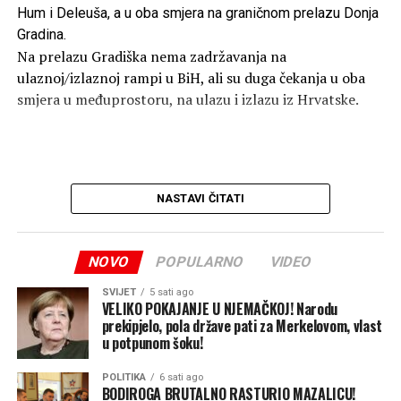
Hum i Deleuša, a u oba smjera na graničnom prelazu Donja
Gradina.
Na prelazu Gradiška nema zadržavanja na
ulaznoj/izlaznoj rampi u BiH, ali su duga čekanja u oba
smjera u međuprostoru, na ulazu i izlazu iz Hrvatske.
NASTAVI ČITATI
NOVO
POPULARNO
VIDEO
SVIJET
5 sati ago
VELIKO POKAJANJE U NJEMAČKOJ! Narodu
prekipjelo, pola države pati za Merkelovom, vlast
u potpunom šoku!
POLITIKA
6 sati ago
BODIROGA BRUTALNO RASTURIO MAZALICU!