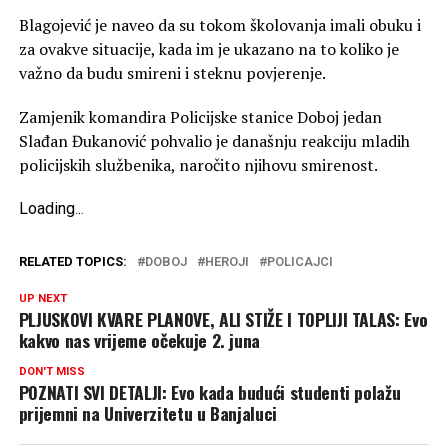
Blagojević je naveo da su tokom školovanja imali obuku i
za ovakve situacije, kada im je ukazano na to koliko je
važno da budu smireni i steknu povjerenje.
Zamjenik komandira Policijske stanice Doboj jedan
Slađan Đukanović pohvalio je današnju reakciju mladih
policijskih službenika, naročito njihovu smirenost.
Loading
.
.
.
RELATED TOPICS:
DOBOJ
HEROJI
POLICAJCI
UP NEXT
PLJUSKOVI KVARE PLANOVE, ALI STIŽE I TOPLIJI TALAS: Evo
kakvo nas vrijeme očekuje 2. juna
DON'T MISS
POZNATI SVI DETALJI: Evo kada budući studenti polažu
prijemni na Univerzitetu u Banjaluci