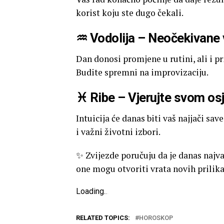
korist koju ste dugo čekali.
♒ Vodolija – Neočekivane v
Dan donosi promjene u rutini, ali i pr
Budite spremni na improvizaciju.
♓ Ribe – Vjerujte svom os
Intuicija će danas biti vaš najjači sav
i važni životni izbori.
✨ Zvijezde poručuju da je danas najvaž
one mogu otvoriti vrata novih prilika 
Loading
.
.
.
RELATED TOPICS:
HOROSKOP