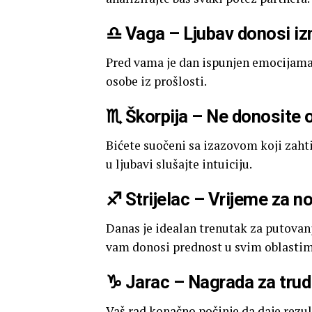
♎ Vaga – Ljubav donosi i
Pred vama je dan ispunjen emocijama
osobe iz prošlosti.
♏ Škorpija – Ne donosite 
Bićete suočeni sa izazovom koji zahti
u ljubavi slušajte intuiciju.
♐ Strijelac – Vrijeme za n
Danas je idealan trenutak za putovan
vam donosi prednost u svim oblastim
♑ Jarac – Nagrada za trud 
Vaš rad konačno počinje da daje rezul