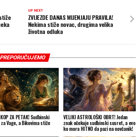
UP NEXT
stiže
ZVIJEZDE DANAS MIJENJAJU PRAVILA!
čeka
Nekima stiže novac, drugima velika
životna odluka
PREPORUČUJEMO
OP ZA PETAK! Sudbinski
VELIKI ASTROLOŠKI OBRT! Jedan
 za Vage, a Bikovima stiže
znak očekuje sudbinski susret, a evo
ko mora HITNO da pazi na novčanik!