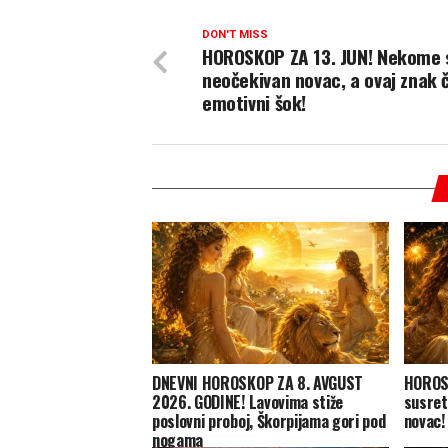
DON'T MISS
HOROSKOP ZA 13. JUN! Nekome 
neočekivan novac, a ovaj znak 
emotivni šok!
DNEVNI HOROSKOP ZA 8. AVGUST
HOROSK
2026. GODINE! Lavovima stiže
susret
poslovni proboj, Škorpijama gori pod
novac!
nogama