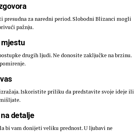
azgovora
ti presudna za naredni period. Slobodni Blizanci mogli
rivući pažnju.
 mjestu
 postupke drugih ljudi. Ne donosite zaključke na brzinu.
i pomirenje.
 vas
ažaja. Iskoristite priliku da predstavite svoje ideje ili
mišljate.
 na detalje
a bi vam donijeti veliku prednost. U ljubavi ne