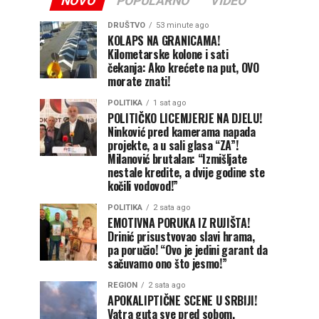
NOVO
POPULARNO
VIDEO
DRUŠTVO
53 minute ago
KOLAPS NA GRANICAMA!
Kilometarske kolone i sati
čekanja: Ako krećete na put, OVO
morate znati!
POLITIKA
1 sat ago
POLITIČKO LICEMJERJE NA DJELU!
Ninković pred kamerama napada
projekte, a u sali glasa “ZA”!
Milanović brutalan: “Izmišljate
nestale kredite, a dvije godine ste
kočili vodovod!”
POLITIKA
2 sata ago
EMOTIVNA PORUKA IZ RUJIŠTA!
Drinić prisustvovao slavi hrama,
pa poručio! “Ovo je jedini garant da
sačuvamo ono što jesmo!”
REGION
2 sata ago
APOKALIPTIČNE SCENE U SRBIJI!
Vatra guta sve pred sobom,