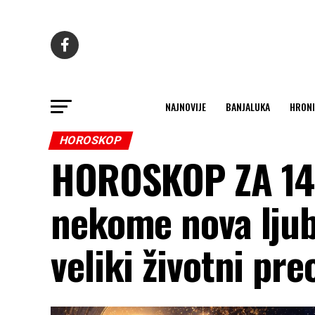
NAJNOVIJE
BANJALUKA
HRONI
HOROSKOP
HOROSKOP ZA 14.
nekome nova ljub
veliki životni pre