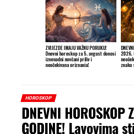
ZVIJEZDE IMAJU VAŽNU PORUKU!
DNEVN
Dnevni horoskop za 5. avgust donosi
2026. 
iznenadni novčani priliv i
neoček
neočekivana priznanja!
znaku 
HOROSKOP
DNEVNI HOROSKOP Z
GODINE! Lavovima sti