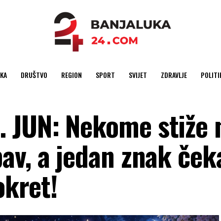
KA
DRUŠTVO
REGION
SPORT
SVIJET
ZDRAVLJE
POLITI
 JUN: Nekome stiže 
av, a jedan znak ček
okret!