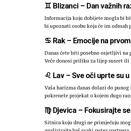
♊ Blizanci – Dan važnih r
Informacija koju dobijete mogla bi bi
bi upoznati osobu koja će im odmah p
♋ Rak – Emocije na prvom
Danas ćete biti posebno osjetljivi na
Veče donosi priliku za lijep susret il
♌ Lav – Sve oči uprte su u
Vaša harizma danas dolazi do punog izr
pokrenete projekat o kojem dugo raz
♍ Djevica – Fokusirajte se
Sitnica koju drugi ne primjećuju mogl
analizirajte baš svaki potez partnera.