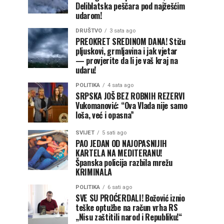
Deliblatska peščara pod najžešćim
udarom!
DRUŠTVO
3 sata ago
PREOKRET SREDINOM DANA! Stižu
pljuskovi, grmljavina i jak vjetar
— provjerite da li je vaš kraj na
udaru!
POLITIKA
4 sata ago
SRPSKA JOŠ BEZ ROBNIH REZERVI
Vukomanović: “Ova Vlada nije samo
loša, već i opasna”
SVIJET
5 sati ago
PAO JEDAN OD NAJOPASNIJIH
KARTELA NA MEDITERANU!
Španska policija razbila mrežu
KRIMINALA
POLITIKA
6 sati ago
SVE SU PROĆERDALI! Božović iznio
teške optužbe na račun vrha RS
„Nisu zaštitili narod i Republiku!“