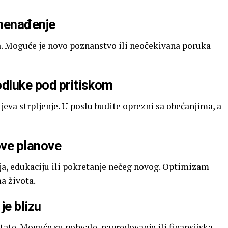
znenađenje
. Moguće je novo poznanstvo ili neočekivana poruka
odluke pod pritiskom
jeva strpljenje. U poslu budite oprezni sa obećanjima, a
ove planove
ja, edukaciju ili pokretanje nečeg novog. Optimizam
a života.
je blizu
tate. Moguće su pohvale, napredovanje ili finansijska