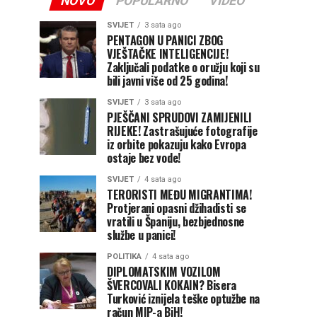
NOVO
POPULARNO
VIDEO
SVIJET
3 sata ago
PENTAGON U PANICI ZBOG
VJEŠTAČKE INTELIGENCIJE!
Zaključali podatke o oružju koji su
bili javni više od 25 godina!
SVIJET
3 sata ago
PJEŠČANI SPRUDOVI ZAMIJENILI
RIJEKE! Zastrašujuće fotografije
iz orbite pokazuju kako Evropa
ostaje bez vode!
SVIJET
4 sata ago
TERORISTI MEĐU MIGRANTIMA!
Protjerani opasni džihadisti se
vratili u Španiju, bezbjednosne
službe u panici!
POLITIKA
4 sata ago
DIPLOMATSKIM VOZILOM
ŠVERCOVALI KOKAIN? Bisera
Turković iznijela teške optužbe na
račun MIP-a BiH!