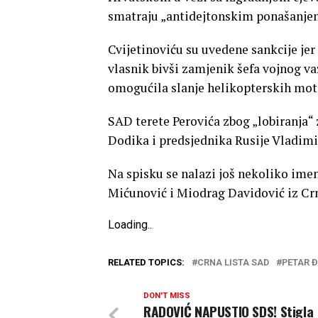
smatraju „antidejtonskim ponašanje
Cvijetinoviću su uvedene sankcije jer
vlasnik bivši zamjenik šefa vojnog va
omogućila slanje helikopterskih moto
SAD terete Perovića zbog „lobiranja“
Dodika i predsjednika Rusije Vladimi
Na spisku se nalazi još nekoliko ime
Mićunović i Miodrag Davidović iz Crne
Loading
.
.
.
RELATED TOPICS:
CRNA LISTA SAD
PETAR Đ
DON'T MISS
RADOVIĆ NAPUSTIO SDS! Stigla