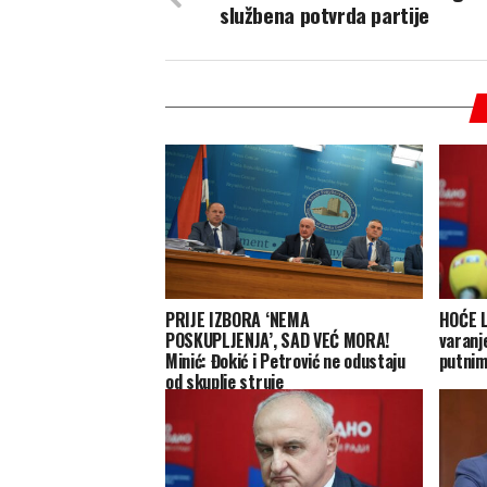
službena potvrda partije
PRIJE IZBORA ‘NEMA
HOĆE L
POSKUPLJENJA’, SAD VEĆ MORA!
varanj
Minić: Đokić i Petrović ne odustaju
putnim
od skuplje struje