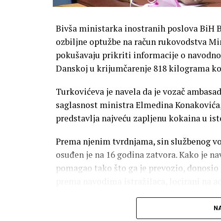
Bivša ministarka inostranih poslova BiH 
ozbiljne optužbe na račun rukovodstva Min
pokušavaju prikriti informacije o navodn
Danskoj u krijumčarenje 818 kilograma ko
Turkovićeva je navela da je vozač ambasad
saglasnost ministra Elmedina Konakovića, 
predstavlja najveću zapljenu kokaina u ist
Prema njenim tvrdnjama, sin službenog voz
osuđen je na 16 godina zatvora. Kako je na
pomagao tako što ga je prevozio, donosio n
prema navodima istražilaca, locirani na 
Turkovićeva je istakla da je sud bio podije
NA
službenog vozača, naglašavajući da on nije