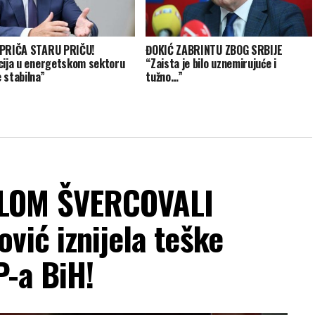
 PRIČA STARU PRIČU!
ĐOKIĆ ZABRINTU ZBOG SRBIJE
cija u energetskom sektoru
“Zaista je bilo uznemirujuće i
 stabilna”
tužno…”
LOM ŠVERCOVALI
vić iznijela teške
P-a BiH!