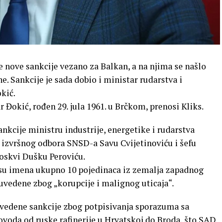
e nove sankcije vezano za Balkan, a na njima se našlo
. Sankcije je sada dobio i ministar rudarstva i
kić.
r Đokić, rođen 29. jula 1961. u Brčkom, prenosi Kliks.
ankcije ministru industrije, energetike i rudarstva
 izvršnog odbora SNSD-a Savu Cvijetinoviću i šefu
oskvi Dušku Peroviću.
su imena ukupno 10 pojedinaca iz zemalja zapadnog
uvedene zbog „korupcije i malignog uticaja“.
uvedene sankcije zbog potpisivanja sporazuma sa
voda od ruske rafinerije u Hrvatskoj do Broda, što SAD