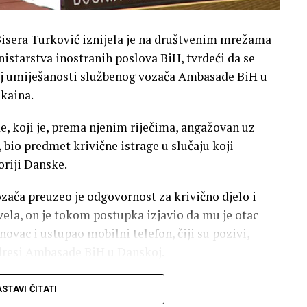
Bisera Turković iznijela je na društvenim mrežama
istarstva inostranih poslova BiH, tvrdeći da se
oj umiješanosti službenog vozača Ambasade BiH u
kaina.
e, koji je, prema njenim riječima, angažovan uz
bio predmet krivične istrage u slučaju koji
oriji Danske.
ača preuzeo je odgovornost za krivično djelo i
vela, on je tokom postupka izjavio da mu je otac
ovac i ustupao mobilni telefon, čiji su pozivi,
adresi Ambasade BiH u Danskoj.
ljen kada je riječ o krivičnoj odgovornosti
STAVI ČITATI
 bio na brodu sa kojeg je, navodno, trebalo da bude