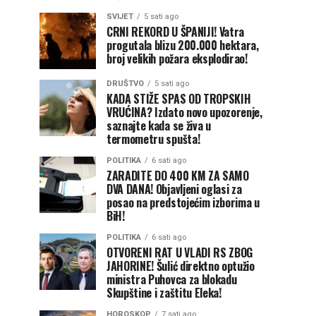
SVIJET
5 sati ago
CRNI REKORD U ŠPANIJI! Vatra
progutala blizu 200.000 hektara,
broj velikih požara eksplodirao!
DRUŠTVO
5 sati ago
KADA STIŽE SPAS OD TROPSKIH
VRUĆINA? Izdato novo upozorenje,
saznajte kada se živa u
termometru spušta!
POLITIKA
6 sati ago
ZARADITE DO 400 KM ZA SAMO
DVA DANA! Objavljeni oglasi za
posao na predstojećim izborima u
BiH!
POLITIKA
6 sati ago
OTVORENI RAT U VLADI RS ZBOG
JAHORINE! Šulić direktno optužio
ministra Puhovca za blokadu
Skupštine i zaštitu Eleka!
HOROSKOP
7 sati ago