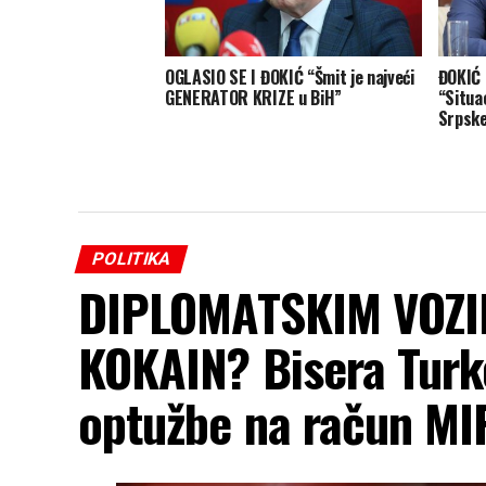
OGLASIO SE I ĐOKIĆ “Šmit je najveći
ĐOKIĆ
GENERATOR KRIZE u BiH”
“Situa
Srpske
POLITIKA
DIPLOMATSKIM VOZI
KOKAIN? Bisera Turko
optužbe na račun MI