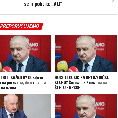
se iz politike…ALI”
PREPORUČUJEMO
I BITI KAŽNJEN? Đokićevo
HOĆE LI ĐOKIĆ NA OPTUŽENIČKU
e na porezima, doprinosima i
KLUPU? Šurovao s Kinezima na
 nalozima
ŠTETU SRPSKE