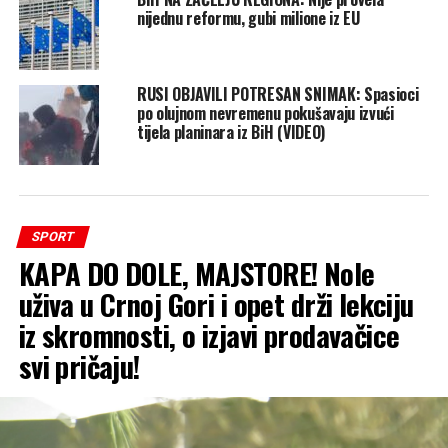
nijednu reformu, gubi milione iz EU
RUSI OBJAVILI POTRESAN SNIMAK: Spasioci
po olujnom nevremenu pokušavaju izvući
tijela planinara iz BiH (VIDEO)
SPORT
KAPA DO DOLE, MAJSTORE! Nole
uživa u Crnoj Gori i opet drži lekciju
iz skromnosti, o izjavi prodavačice
svi pričaju!