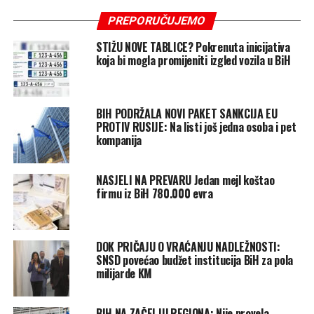
PREPORUČUJEMO
STIŽU NOVE TABLICE? Pokrenuta inicijativa
koja bi mogla promijeniti izgled vozila u BiH
BIH PODRŽALA NOVI PAKET SANKCIJA EU
PROTIV RUSIJE: Na listi još jedna osoba i pet
kompanija
NASJELI NA PREVARU Jedan mejl koštao
firmu iz BiH 780.000 evra
DOK PRIČAJU O VRAĆANJU NADLEŽNOSTI:
SNSD povećao budžet institucija BiH za pola
milijarde KM
BIH NA ZAČELJU REGIONA: Nije provela