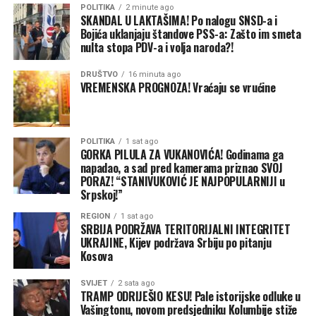
dolara koje prima za sezonu 2027/28 za koju ima igračku
POLITIKA
2 minute ago
SKANDAL U LAKTAŠIMA! Po nalogu SNSD-a i
opciju. Dakle, tada bi se on pitao da li želi produžetak
Bojića uklanjaju štandove PSS-a: Zašto im smeta
saradnje ili ne.
nulta stopa PDV-a i volja naroda?!
Šta je Jokić rekao o novom ugovoru?
DRUŠTVO
16 minuta ago
VREMENSKA PROGNOZA! Vraćaju se vrućine
Poslije pobjede protiv Bosne i Hercegovine u Beogradu je
jedno od pitanja za Jokića bilo baš oko novog ugovora.
Tada je stavio dodatni pritisak na upravu kluba.
POLITIKA
1 sat ago
“Moja ideja i želja je da ostanem u Denveru zauvijek.
GORKA PILULA ZA VUKANOVIĆA! Godinama ga
napadao, a sad pred kamerama priznao SVOJ
Vjerovatno ću potpisati sljedeće godine. Zbog toga je,
PORAZ! “STANIVUKOVIĆ JE NAJPOPULARNIJI u
striktno biznis. Moja želja je da do kraja života igram u
Srpskoj!”
Denveru, na njima je da li će da mi ponude ili neće”, rekao
je Jokić.
REGION
1 sat ago
SRBIJA PODRŽAVA TERITORIJALNI INTEGRITET
UKRAJINE, Kijev podržava Srbiju po pitanju
Šta se dešava u Denveru?
Kosova
Odluka Jokića da ne potpiše ugovor sada je stavila i
SVIJET
2 sata ago
TRAMP ODRIJEŠIO KESU! Pale istorijske odluke u
dodatni pritisak na čelnike kluba. Prosto, želi da im stavi
Vašingtonu, novom predsjedniku Kolumbije stiže
do znanja da moraju da budu aktivniji i da naprave