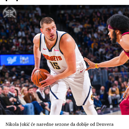
vide kada bude skinuo dres.
Ovako se Daku “izvinio” za vrijeđanje Srba
Na Evropskom prvenstvu 2024. on je zbog svog širenja
mržnje suspendovan na dvije utakmice, a u svom
“izvinjenju” je pokušao da objasni svoj gest.
“Zdravo svima. Prvo, želim da se zahvalim svima koji su
nas podržali u dobrim i teškim momentima tokom
Evropskog prvenstva. Kao i svaki fudbaler u tim
momentima su emocije na drugom nivou, to može da se
razumije samo na terenu i teško je objasniti osećaj
igranja za nacionalni tim, za te sjajne navijače koji nam
daju bezgraničnu ljubav. To je naš prvi moto, “volimo
Albaniju bez granica”. Ako sam uvrijedio nekoga tokom
posle meča sa Hrvatskom, uticaj utakmice je uzeo maha.
Nastaviću da radim zajedno sa cijelom grupom da bismo
stigli do naših snova. Oproštaj je muški i ja osjećam
Nikola Jokić će naredne sezone da dobije od Denvera
moralnu i profesionalnu obavezu da uradim to, za sve