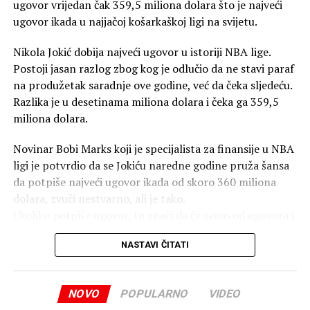
ugovor vrijedan čak 359,5 miliona dolara što je najveći
koji su povrijeđeni. S poštovanjem, Mirlind Daku”, navodi
ugovor ikada u najjačoj košarkaškoj ligi na svijetu.
se u sramnom tekstu “izvinjenja”.
Nikola Jokić dobija najveći ugovor u istoriji NBA lige.
Prešao u Spartak za bogatstvo
Postoji jasan razlog zbog kog je odlučio da ne stavi paraf
na produžetak saradnje ove godine, već da čeka sljedeću.
Mirlind Daku je postao igrač Spartak Moskve poslije tri
Razlika je u desetinama miliona dolara i čeka ga 359,5
godine provedene u Rubinu iz Kazanja. U dresu tog tima
miliona dolara.
dao je 38 golova na 93 nastupa u tamošnjoj Premijer ligi,
a Moskovljani su ga kupili za čak 11 miliona evra.
Novinar Bobi Marks koji je specijalista za finansije u NBA
ligi je potvrdio da se Jokiću naredne godine pruža šansa
da potpiše najveći ugovor ikada od skoro 360 miliona
dolara, zvuči nestvarno, ali je tako.
Ukoliko potpiše ugovor, to znači da će samo od ugovora i
terena zaraditi 724 miliona dolara. Ne računajući
NASTAVI ČITATI
reklame, sponzore i sve što dolazi sa tim.Koliko je Jokić
do sada zaradio? Nikola je do sada od Denvera inkasirao
304.984,295 dolara. U to ne ulazi ugovor od 59 miliona
NOVO
POPULARNO
VIDEO
koji važi za sljedeću sezonu (2026/27), kao ni 62.841,702