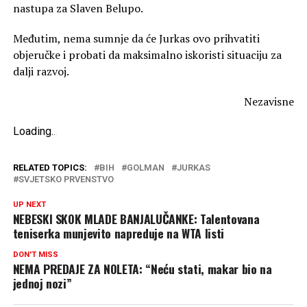
nastupa za Slaven Belupo.
Međutim, nema sumnje da će Jurkas ovo prihvatiti
objeručke i probati da maksimalno iskoristi situaciju za
dalji razvoj.
Nezavisne
Loading
.
.
.
RELATED TOPICS:
BIH
GOLMAN
JURKAS
SVJETSKO PRVENSTVO
UP NEXT
NEBESKI SKOK MLADE BANJALUČANKE: Talentovana
teniserka munjevito napreduje na WTA listi
DON'T MISS
NEMA PREDAJE ZA NOLETA: “Neću stati, makar bio na
jednoj nozi”