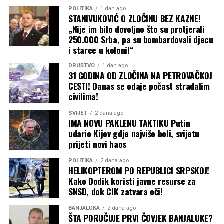
POLITIKA
1 dan ago
STANIVUKOVIĆ O ZLOČINU BEZ KAZNE!
„Nije im bilo dovoljno što su protjerali
250.000 Srba, pa su bombardovali djecu
i starce u koloni!“
DRUŠTVO
1 dan ago
31 GODINA OD ZLOČINA NA PETROVAČKOJ
CESTI! Danas se odaje počast stradalim
civilima!
SVIJET
2 dana ago
IMA NOVU PAKLENU TAKTIKU Putin
udario Kijev gdje najviše boli, svijetu
prijeti novi haos
POLITIKA
2 dana ago
HELIKOPTEROM PO REPUBLICI SRPSKOJ!
Kako Dodik koristi javne resurse za
SNSD, dok CIK zatvara oči!
BANJALUKA
2 dana ago
ŠTA PORUČUJE PRVI ČOVJEK BANJALUKE?