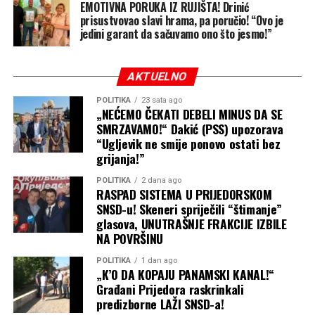
EMOTIVNA PORUKA IZ RUJIŠTA! Drinić
prisustvovao slavi hrama, pa poručio! “Ovo je
jedini garant da sačuvamo ono što jesmo!”
AKTUELNO
POLITIKA
23 sata ago
„NEĆEMO ČEKATI DEBELI MINUS DA SE
SMRZAVAMO!“ Dakić (PSS) upozorava
“Ugljevik ne smije ponovo ostati bez
grijanja!”
POLITIKA
2 dana ago
RASPAD SISTEMA U PRIJEDORSKOM
SNSD-u! Skeneri spriječili “štimanje”
glasova, UNUTRAŠNJE FRAKCIJE IZBILE
NA POVRŠINU
POLITIKA
1 dan ago
„K’O DA KOPAJU PANAMSKI KANAL!“
Građani Prijedora raskrinkali
predizborne LAŽI SNSD-a!