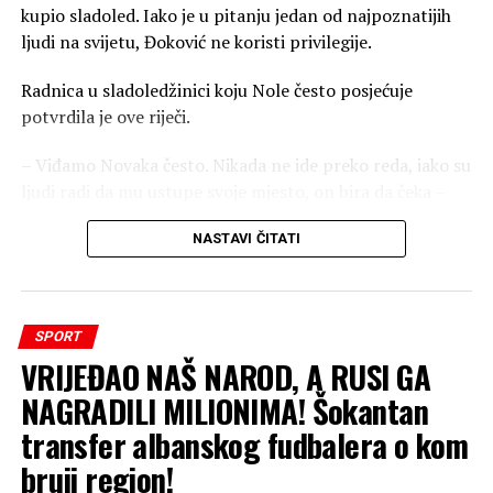
kupio sladoled. Iako je u pitanju jedan od najpoznatijih
ljudi na svijetu, Đoković ne koristi privilegije.
Radnica u sladoledžinici koju Nole često posjećuje
potvrdila je ove riječi.
– Viđamo Novaka često. Nikada ne ide preko reda, iako su
ljudi radi da mu ustupe svoje mjesto, on bira da čeka –
rekla je ona.
NASTAVI ČITATI
Ovaj potez slavnog sportiste privukao je veliku pažnju
javnosti i još jednom dokazao zbog čega ga ljudi širom
svijeta vole i cijene. Koji je Noletov omiljeni sladoled?
SPORT
Poznato je da se Novak Đoković godinama pridržava
VRIJEĐAO NAŠ NAROD, A RUSI GA
strogog režima ishrane, ali tokom toplih ljetnih dana
voli sebi da pruži malo oduška. Ipak, čak i tada pažljivo
NAGRADILI MILIONIMA! Šokantan
bira šta unosi u svoj organizam.
transfer albanskog fudbalera o kom
bruji region!
– On uvijek bira neki veganski sladoled. Uglavnom je to