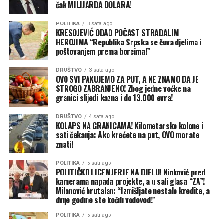
čak MILIJARDA DOLARA!
dovoljno dobar tim koji može da se bori za titulu u NBA
ligi.
POLITIKA
3 sata ago
KRESOJEVIĆ ODAO POČAST STRADALIM
HEROJIMA “Republika Srpska se čuva djelima i
Produžili su ugovor sa Spenserom Džounsom (dvije
poštovanjem prema borcima!”
godine, 12 miliona dolara) i sada se čeka konačna odluka
oko Pejtona Votsona. On navodno traži najmanje 23
DRUŠTVO
3 sata ago
OVO SVI PAKUJEMO ZA PUT, A NE ZNAMO DA JE
miliona dolara po sezoni, dok je ponuda Nagetsa između
STROGO ZABRANJENO! Zbog jedne voćke na
16 i 18 miliona. Razlika nije mala, drugi timovi su
granici slijedi kazna i do 13.000 evra!
zainteresovani i čekaju šansu. Ako se dogovore sa njim,
jasno je da bi zbog poreza na luksuz morali da trejduju
DRUŠTVO
4 sata ago
KOLAPS NA GRANICAMA! Kilometarske kolone i
nekog od nosilaca igre – Džamala Mareja, Erona Gordona
sati čekanja: Ako krećete na put, OVO morate
ili Kema Džonsona… piše Mondo.
znati!
POLITIKA
5 sati ago
POLITIČKO LICEMJERJE NA DJELU! Ninković pred
kamerama napada projekte, a u sali glasa “ZA”!
Milanović brutalan: “Izmišljate nestale kredite, a
dvije godine ste kočili vodovod!”
POLITIKA
5 sati ago