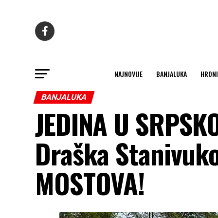
NAJNOVIJE
BANJALUKA
HRONI
BANJALUKA
JEDINA U SRPSKOJ
Draška Stanivuk
MOSTOVA!