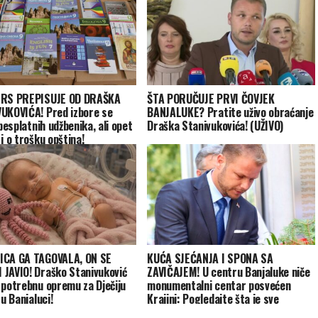
 RS PREPISUJE OD DRAŠKA
ŠTA PORUČUJE PRVI ČOVJEK
UKOVIĆA! Pred izbore se
BANJALUKE? Pratite uživo obraćanje
 besplatnih udžbenika, ali opet
Draška Stanivukovića! (UŽIVO)
i o trošku opština!
ICA GA TAGOVALA, ON SE
KUĆA SJEĆANJA I SPONA SA
JAVIO! Draško Stanivuković
ZAVIČAJEM! U centru Banjaluke niče
 potrebnu opremu za Dječiju
monumentalni centar posvećen
 u Banjaluci!
Krajini: Pogledajte šta je sve
planirano!