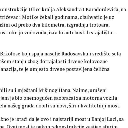
konstrukcije Ulice kralja Aleksandra I Karađorđevića, na
trićevac i Motike čekali godinama, obuhvatio je uz
žini od preko dva kilometra, izgradnju trotoara,
onstrukciju vodovoda, izradu autobuskih stajališta i
Brkolose koji spaja naselje Radosavsku i središte sela
 lošem stanju zbog dotrajalosti drvene kolovozne
sanacija, te je umjesto drvene postavljena čelična
bili su i mještani Mišinog Hana. Naime, urušeni
jem je bio onemogućen saobraćaj za motorna vozila
la našeg grada dobili su novi, širi i kvalitetniji most.
no je istaći da je ovo i najstariji most u Banjoj Luci, sa
a. Ovaj most je nakon rekonstrukcije zasijao starim