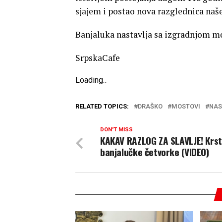
sjajem i postao nova razglednica naš
Banjaluka nastavlja sa izgradnjom mo
SrpskaCafe
Loading
.
.
.
RELATED TOPICS:
DRAŠKO
MOSTOVI
NAS
DON'T MISS
KAKAV RAZLOG ZA SLAVLJE! Krst
banjalučke četvorke (VIDEO)