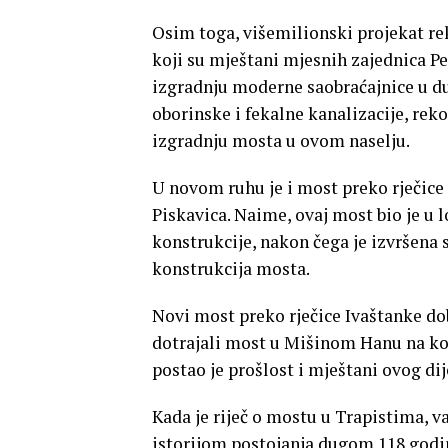
Osim toga, višemilionski projekat re
koji su mještani mjesnih zajednica Pe
izgradnju moderne saobraćajnice u du
oborinske i fekalne kanalizacije, rek
izgradnju mosta u ovom naselju.
U novom ruhu je i most preko rječice 
Piskavica. Naime, ovaj most bio je u
konstrukcije, nakon čega je izvršena 
konstrukcija mosta.
Novi most preko rječice Ivaštanke do
dotrajali most u Mišinom Hanu na ko
postao je prošlost i mještani ovog dije
Kada je riječ o mostu u Trapistima, važ
istorijom postojanja dugom 118 godin