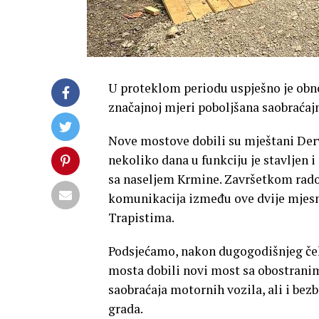
U proteklom periodu uspješno je obno
značajnoj mjeri poboljšana saobraćajn
Nove mostove dobili su mještani Derv
nekoliko dana u funkciju je stavljen i
sa naseljem Krmine. Završetkom radov
komunikacija između ove dvije mjesne
Trapistima.
Podsjećamo, nakon dugogodišnjeg ček
mosta dobili novi most sa obostranim
saobraćaja motornih vozila, ali i bezb
grada.