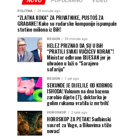
NOVO
POPULARNO
VIDEO
POLITIKA
29 minuta ago
“ZLATNA KOKA” ZA PRIVATNIKE, PUSTOŠ ZA
GRAĐANE! Kako su rudarske kompanije ispumpale
stotine miliona iz BiH!
REGION
59 minuta ago
HELEZ PRIZNAO DA SU U BiH
“PRATILI SVAKI VUČIĆEV KORAK”!
Ministar odbrane BIJESAN jer je
uhvaćen u laži o “Sarajevo
safariju”
REGION
1 sat ago
SEKUNDE JE DIJELILE OD KOBNOG
ISHODA! Vakuum na dnu bazena
zarobio dijete (7), doktorka je
golim rukama vratila iz mrtvih!
HOROSKOP
2 sata ago
HOROSKOP ZA PETAK! Sudbinski
susret za Vage, a Bikovima stiže
novac!