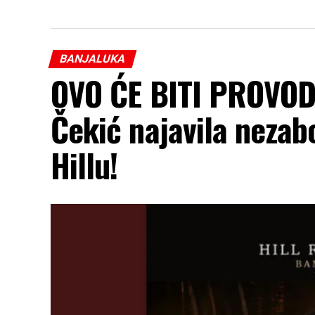
BANJALUKA
OVO ĆE BITI PROVOD
Čekić najavila neza
Hillu!