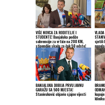
VIŠE NOVCA ZA RODITELJE I
VLADA
STUDENTE! Banjaluka podiže
STANIV
subvencije za vrtiće na 200 KM,
sjetili
stipendije skaču za čak 50 odsto!
napola 
BANJALUKA DOBIJA PRVU JAVNU
BRANK
GARAŽU SA 500 MJESTA!
ODMAH 
Stanivuković objavio sjajne vijesti
kupuje
kliniku