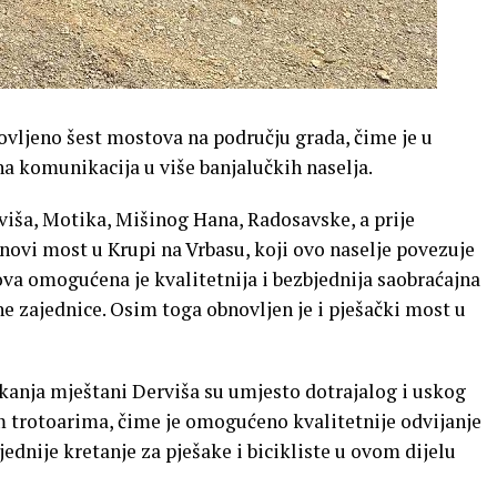
vljeno šest mostova na području grada, čime je u
a komunikacija u više banjalučkih naselja.
iša, Motika, Mišinog Hana, Radosavske, a prije
 novi most u Krupi na Vrbasu, koji ovo naselje povezuje
a omogućena je kvalitetnija i bezbjednija saobraćajna
 zajednice. Osim toga obnovljen je i pješački most u
anja mještani Derviša su umjesto dotrajalog i uskog
 trotoarima, čime je omogućeno kvalitetnije odvijanje
jednije kretanje za pješake i bicikliste u ovom dijelu