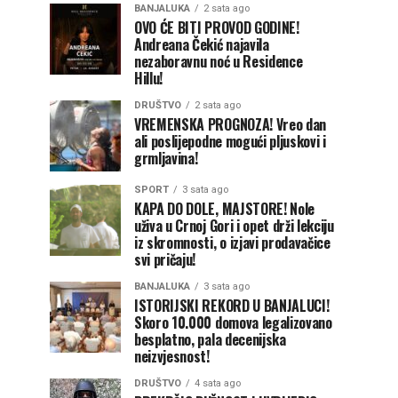
BANJALUKA
2 sata ago
OVO ĆE BITI PROVOD GODINE!
Andreana Čekić najavila
nezaboravnu noć u Residence
Hillu!
DRUŠTVO
2 sata ago
VREMENSKA PROGNOZA! Vreo dan
ali poslijepodne mogući pljuskovi i
grmljavina!
SPORT
3 sata ago
KAPA DO DOLE, MAJSTORE! Nole
uživa u Crnoj Gori i opet drži lekciju
iz skromnosti, o izjavi prodavačice
svi pričaju!
BANJALUKA
3 sata ago
ISTORIJSKI REKORD U BANJALUCI!
Skoro 10.000 domova legalizovano
besplatno, pala decenijska
neizvjesnost!
DRUŠTVO
4 sata ago