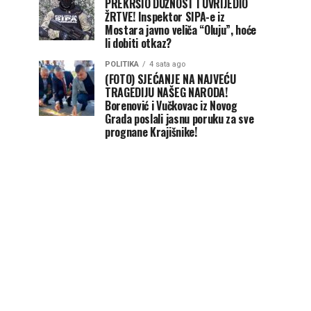
PREKRŠIO DUŽNOST I UVRIJEDIO
ŽRTVE! Inspektor SIPA-e iz
Mostara javno veliča “Oluju”, hoće
li dobiti otkaz?
POLITIKA
4 sata ago
(FOTO) SJEĆANJE NA NAJVEĆU
TRAGEDIJU NAŠEG NARODA!
Borenović i Vučkovac iz Novog
Grada poslali jasnu poruku za sve
prognane Krajišnike!