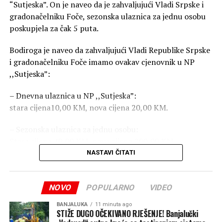
“Sutjeska”. On je naveo da je zahvaljujući Vladi Srpske i
gradonačelniku Foče, sezonska ulaznica za jednu osobu
poskupjela za čak 5 puta.
„Ovo nije prijedlog. Ovo je
zahtjev. Vrijeme je da vlast
Bodiroga je naveo da zahvaljujući Vladi Republike Srpske
preuzme odgovornost ili da
i gradonačelniku Foče imamo ovakav cjenovnik u NP
,,Sutjeska”:
ode. Građani Republike
Srpske neće više trpjeti
– Dnevna ulaznica u NP ,,Sutjeska”:
stara cijena10,00 KM, nova cijena 20,00 KM.
neodgovornost,
nesposobnost i političko
– Sezonska ulaznica za jednu osobu:
Stara cijena 40,00 KM, nova cijena 200,00 KM.
oglašavanje na račun
NASTAVI ČITATI
njihove egzistencije“,
– Sezonska porodična ulaznica:
Stara cijena 50,00 KM, nova cijena 300,00 KM.
zaključio je Aleksandar
NOVO
POPULARNO
VIDEO
Simić.
– Posebna taksa (dodatna) za ulaz u prašumu Perućicu je
BANJALUKA
11 minuta ago
70,00 KM.
STIŽE DUGO OČEKIVANO RJEŠENJE! Banjalučki