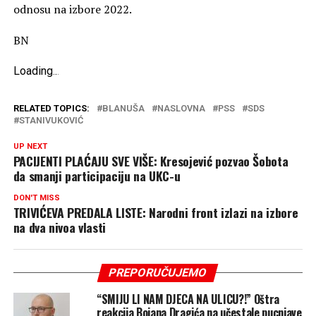
odnosu na izbore 2022.
BN
Loading
.
.
.
RELATED TOPICS:
BLANUŠA
NASLOVNA
PSS
SDS
STANIVUKOVIĆ
UP NEXT
PACIJENTI PLAĆAJU SVE VIŠE: Kresojević pozvao Šobota
da smanji participaciju na UKC-u
DON'T MISS
TRIVIĆEVA PREDALA LISTE: Narodni front izlazi na izbore
na dva nivoa vlasti
PREPORUČUJEMO
“SMIJU LI NAM DJECA NA ULICU?!” Oštra
reakcija Bojana Dragića na učestale pucnjave