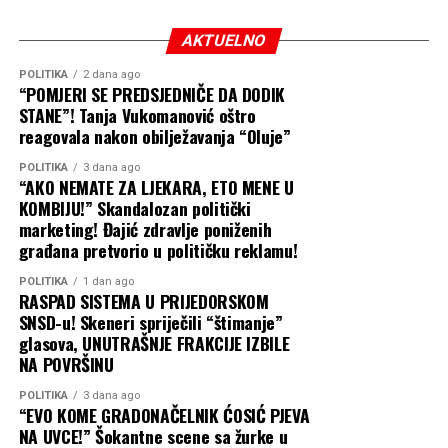
AKTUELNO
POLITIKA
2 dana ago
“POMJERI SE PREDSJEDNIČE DA DODIK
STANE”! Tanja Vukomanović oštro
reagovala nakon obilježavanja “Oluje”
POLITIKA
3 dana ago
“AKO NEMATE ZA LJEKARA, ETO MENE U
KOMBIJU!” Skandalozan politički
marketing! Đajić zdravlje poniženih
građana pretvorio u političku reklamu!
POLITIKA
1 dan ago
RASPAD SISTEMA U PRIJEDORSKOM
SNSD-u! Skeneri spriječili “štimanje”
glasova, UNUTRAŠNJE FRAKCIJE IZBILE
NA POVRŠINU
POLITIKA
3 dana ago
“EVO KOME GRADONAČELNIK ĆOSIĆ PJEVA
NA UVCE!” Šokantne scene sa žurke u