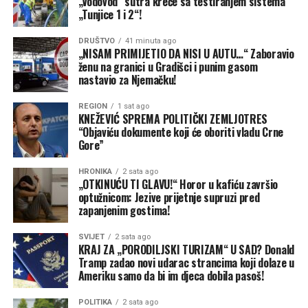
„Vodovod“ sutra kreće sa testiranjem sistema
– Ulaz na spomenik do sada se nije naplaćivao, od sada
„Tunjice 1 i 2“!
5,00 KM po osobi.
DRUŠTVO
41 minuta ago
„NISAM PRIMIJETIO DA NISI U AUTU…“ Zaboravio
– Postavljanje šatora 30,00 KM po danu
ženu na granici u Gradišci i punim gasom
nastavio za Njemačku!
“Da li je istina da je u planu da se pravi benzinska
pumpa preko puta spomenika, a odmah pored restorana
REGION
1 sat ago
KNEŽEVIĆ SPREMA POLITIČKI ZEMLJOTRES
Komlen, iako je riječ o lokaciji prvog i drugog stepena
“Objaviću dokumente koji će oboriti vladu Crne
zaštite?”, upitao je Bodiroga.
Gore”
“Zar ne bi porodice sa troje ili više djece trebale biti
HRONIKA
2 sata ago
„OTKINUĆU TI GLAVU!“ Horor u kafiću završio
oslobođene porodične ulaznica od 300 KM? Grad Foča bi
optužnicom: Jezive prijetnje supruzi pred
mogao kao dio pronatalitetne politike da pokloni
zapanjenim gostima!
porodicama sa troje i više djece godišnje ulaznice”,
predložio je Bodiroga.
SVIJET
2 sata ago
KRAJ ZA „PORODILJSKI TURIZAM“ U SAD? Donald
Tramp zadao novi udarac strancima koji dolaze u
On je podsjetio da je firmi “Agens” iz Teslića, koja je na
Ameriku samo da bi im djeca dobila pasoš!
kraju prošle godine imala dva zaposlena radnika, Vlada
Republike Srpske odobrila zakup svih ugostiteljskih
POLITIKA
2 sata ago