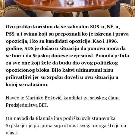
Ovu priliku koristim da se zahvalim SDS-u, NF-u,
PSS-u i svima koji su prepoznali ko je iskrena i prava
opozicija, i ko su kandidati opozicije. Kao i 1996.
godine, SDS je došao u situaciju da ponovo mora da
se bori i da Srpskoj donese izvjesnost. Ponuda je bila
za sve one koji žele da budu dio ovog političkog
opozicionog bloka. Bilo kakvi ultimatumi nisu
prihvatljivi jer su Srpsku doveli u ovu situaciju u
kojoj se nalazimo.
Naveo je Marinko Božović, kandidat za srpskog člana
Predsjedništva BiH.
On navodi da Blanuša ima podršku svih stanovnika
Srpske jer je potpuna suprotnost svega onoga što je na
vlasti.