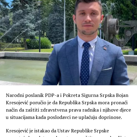
vlast objavljuje prazna saopštenja
On je ukazao na tešku situaciju u kojoj se nalaze domaći
proizvođači i stanovništvo usljed klimatskih i
ekonomskih neprilika.
„Dok poljoprivrednici
gledaju kako im usjevi
propadaju, dok cijene hrane
i osnovnih životnih
namirnica divljaju, dok
Narodni poslanik PDP-a i Pokreta Sigurna Srpska Bojan
građani Republike Srpske
Kresojević poručio je da Republika Srpska mora pronaći
žive u neizvjesnosti — vlast
način da zaštiti zdravstvena prava radnika i njihove djece
u situacijama kada poslodavci ne uplaćuju doprinose.
ćuti ili objavljuje
saopštenja bez ikakve
Kresojević je istakao da Ustav Republike Srpske