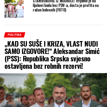
STANIVUKOVIĆ IZ MODRIČE: Vrijeme je da
lijekovi budu bez PDV-a, dosta je profita na
račun bolesnih (FOTO)
POLITIKA
„KAD SU SUŠE I KRIZA, VLAST NUDI
SAMO IZGOVORE!“ Aleksandar Simić
(PSS): Republika Srpska svjesno
ostavljena bez robnih rezervi!