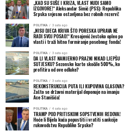
objekata NP “Sutjeska” na 50 godina.
„KAD SU SUŠE I KRIZA, VLAST NUDI SAMO
IZGOVORE!“ Aleksandar Simić (PSS): Republika
Srpska svjesno ostavljena bez robnih rezervi!
POLITIKA
3 sata ago
„NISU DJECA KRIVA ŠTO PORESKA UPRAVA NE
RADI SVOJ POSAO!“ Kresojević žestoko opleo po
vlasti i traži hitno formiranje posebnog fonda!
POLITIKA
3 sata ago
DA LI VLAST NAMJERNO PRAZNI NIKAD LJEPŠU
SUTJESKU? Sezonske karte skočile 500%, ko
(BN)
profitira od ove odluke?
POLITIKA
3 sata ago
REKONSTRUKCIJA PUTA ILI KUPOVINA GLASOVA?
Zašto se državni materijal deponuje na imanju
Ace Stanišića!
POLITIKA
4 sata ago
TRAMP POD PRITISKOM SOPSTVENIH REDOVA!
Hoće li Bijela kuća popustiti i vratiti sankcije
rukovodstvu Republike Srpske?