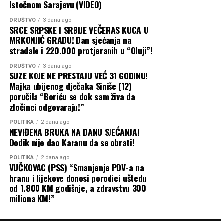
Istočnom Sarajevu (VIDEO)
DRUŠTVO
3 dana ago
SRCE SRPSKE I SRBIJE VEČERAS KUCA U
MRKONJIĆ GRADU! Dan sjećanja na
stradale i 220.000 protjeranih u “Oluji”!
DRUŠTVO
3 dana ago
SUZE KOJE NE PRESTAJU VEĆ 31 GODINU!
Majka ubijenog dječaka Siniše (12)
poručila “Boriću se dok sam živa da
zločinci odgovaraju!”
POLITIKA
2 dana ago
NEVIĐENA BRUKA NA DANU SJEĆANJA!
Dodik nije dao Karanu da se obrati!
POLITIKA
2 dana ago
VUČKOVAC (PSS) “Smanjenje PDV-a na
hranu i lijekove donosi porodici uštedu
od 1.800 KM godišnje, a zdravstvu 300
miliona KM!”