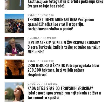
Zastrašujuće fotografije iz orbite pokazuju kako
Evropa ostaje bez vode!
SVIJET
12 sati ago
TERORISTI MEĐU MIGRANTIMA! Protjerani
opasni džihadisti se vratili u Španiju,
bezbjednosne službe u panici!
POLITIKA
12 sati ago
DIPLOMATSKIM VOZILOM ŠVERCOVALI KOKAIN?
Bisera Turković iznijela teške optužbe na račun
MIP-a BiH!
SVIJET
13 sati ago
CRNI REKORD U ŠPANIJI! Vatra progutala blizu
200.000 hektara, broj velikih požara
eksplodirao!
DRUŠTVO
13 sati ago
KADA STIŽE SPAS OD TROPSKIH VRUĆINA?
Izdato novo upozorenje, saznajte kada se živa u
termometru spušta!