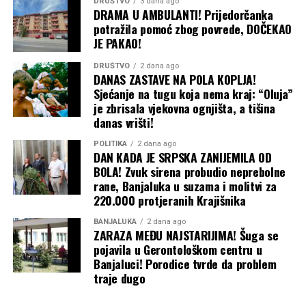
DRUŠTVO
3 dana ago
DRAMA U AMBULANTI! Prijedorčanka
potražila pomoć zbog povrede, DOČEKAO
JE PAKAO!
DRUŠTVO
2 dana ago
DANAS ZASTAVE NA POLA KOPLJA!
Sjećanje na tugu koja nema kraj: “Oluja”
je zbrisala vjekovna ognjišta, a tišina
danas vrišti!
POLITIKA
2 dana ago
DAN KADA JE SRPSKA ZANIJEMILA OD
BOLA! Zvuk sirena probudio neprebolne
rane, Banjaluka u suzama i molitvi za
220.000 protjeranih Krajišnika
BANJALUKA
2 dana ago
ZARAZA MEĐU NAJSTARIJIMA! Šuga se
pojavila u Gerontološkom centru u
Banjaluci! Porodice tvrde da problem
traje dugo