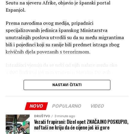
Seutu na sjeveru Afrike, objavio je španski portal
Espanjol.
Prema navodima ovog medija, pripadnici
specijalizovanih jedinica španskog Ministarstva
unutrašnjih poslova utvrdili su da su među migrantima
bili i pojedinci koji su ranije bili predmet istraga zbog
krivičnih djela povezanih s terorizmom.
Istražioci vjeruju da se neki od njih nalaze među oko
5.000 ljudi koji još nisu vraćeni u Maroko. Do ovih
saznanja došlo se analizom snimaka bezbjednosnih
NASTAVI ČITATI
kamera, a slučaj istražuju pripadnici Generalnog
informativnog komesarijata Nacionalne policije i
Informativnog štaba Civilne garde.
NOVO
POPULARNO
VIDEO
Istraga je i dalje u toku, a nadležne službe ne isključuju
DRUŠTVO
3 minute ago
mogućnost da bi broj osoba povezanih sa džihadističkim
Vozači frapirani: Dizel opet ZNAČAJNO POSKUPIO,
naftaši ne kriju da će cijene još ići gore
mrežama mogao biti veći.