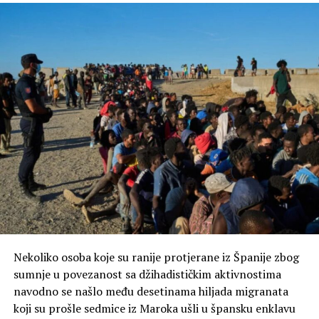
Tanjug/AP
privremeno uklonjeni sa interneta, ali su štampane
Program Kopernikus, preko svojih evropske (EDO) i
kopije tada i dalje bile dostupne medijima.
globalne (GDO) opservatorije za sušu, kontinuirano
prati razvoj sušnih uslova i pruža podatke i upozorenja o
njihovom uticaju širom Evrope i svijeta, prenosi Tanjug.
Nekoliko osoba koje su ranije protjerane iz Španije zbog
sumnje u povezanost sa džihadističkim aktivnostima
navodno se našlo među desetinama hiljada migranata
koji su prošle sedmice iz Maroka ušli u špansku enklavu