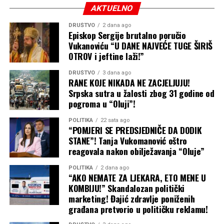
AKTUELNO
DRUŠTVO
2 dana ago
Episkop Sergije brutalno poručio
Vukanoviću “U DANE NAJVEĆE TUGE ŠIRIŠ
OTROV i jeftine laži!”
DRUŠTVO
3 dana ago
RANE KOJE NIKADA NE ZACJELJUJU!
Srpska sutra u žalosti zbog 31 godine od
pogroma u “Oluji”!
POLITIKA
22 sata ago
“POMJERI SE PREDSJEDNIČE DA DODIK
STANE”! Tanja Vukomanović oštro
reagovala nakon obilježavanja “Oluje”
POLITIKA
2 dana ago
“AKO NEMATE ZA LJEKARA, ETO MENE U
KOMBIJU!” Skandalozan politički
marketing! Đajić zdravlje poniženih
građana pretvorio u političku reklamu!