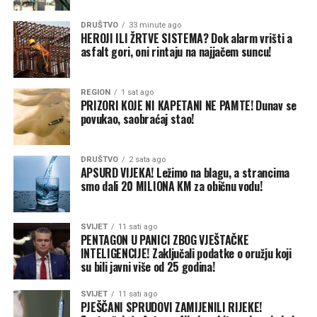
DRUŠTVO
33 minute ago
HEROJI ILI ŽRTVE SISTEMA? Dok alarm vrišti a
asfalt gori, oni rintaju na najjačem suncu!
REGION
1 sat ago
PRIZORI KOJE NI KAPETANI NE PAMTE! Dunav se
povukao, saobraćaj stao!
DRUŠTVO
2 sata ago
APSURD VIJEKA! Ležimo na blagu, a strancima
smo dali 20 MILIONA KM za običnu vodu!
SVIJET
11 sati ago
PENTAGON U PANICI ZBOG VJEŠTAČKE
INTELIGENCIJE! Zaključali podatke o oružju koji
su bili javni više od 25 godina!
SVIJET
11 sati ago
PJEŠČANI SPRUDOVI ZAMIJENILI RIJEKE!