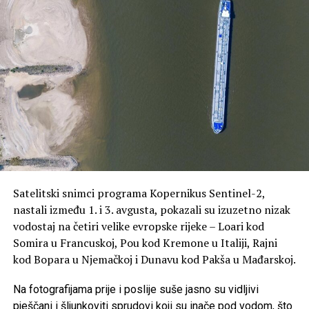
Izvještaji često sadržali podatke o
problemima u radu
Godišnji izvještaji Kancelarije za testiranje često su
sadržali podatke o problemima u radu, pouzdanosti i
održavanju velikih vojnih programa, uključujući i
kontroverzni program borbenog aviona F-35 vrijedan
oko 1,6 biliona dolara.
Zajedno sa procjenama Kancelarije za odgovornost
vlade (GAO), predstavljali su jedan od glavnih izvora
Satelitski snimci programa Kopernikus Sentinel-2,
javnih informacija o stanju američke vojne opreme.
nastali između 1. i 3. avgusta, pokazali su izuzetno nizak
vodostaj na četiri velike evropske rijeke – Loari kod
Odluka Pentagona izazvala je kritike pojedinih članova
Somira u Francuskoj, Pou kod Kremone u Italiji, Rajni
Kongresa i organizacija za nadzor rada vlade.
kod Bopara u Njemačkoj i Dunavu kod Pakša u Mađarskoj.
Senatorka Elizabet Voren ocijenila je da bi skrivanje
Na fotografijama prije i poslije suše jasno su vidljivi
izvještaja o problemima u vojnim sistemima moglo da
pješčani i šljunkoviti sprudovi koji su inače pod vodom, što
ugrozi živote pripadnika vojske i da dovede do