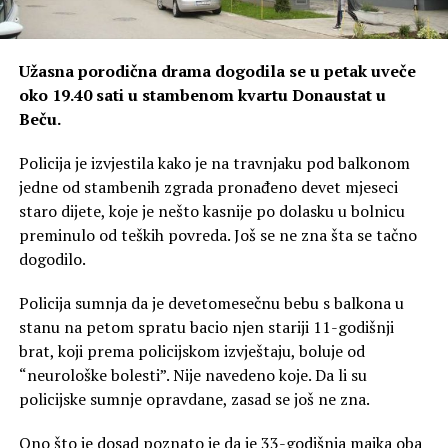
Užasna porodična drama dogodila se u petak uveče
oko 19.40 sati u stambenom kvartu Donaustat u
Beču.
Policija je izvjestila kako je na travnjaku pod balkonom
jedne od stambenih zgrada pronađeno devet mjeseci
staro dijete, koje je nešto kasnije po dolasku u bolnicu
preminulo od teških povreda. Još se ne zna šta se tačno
dogodilo.
Policija sumnja da je devetomesečnu bebu s balkona u
stanu na petom spratu bacio njen stariji 11-godišnji
brat, koji prema policijskom izvještaju, boluje od
“neurološke bolesti”. Nije navedeno koje. Da li su
policijske sumnje opravdane, zasad se još ne zna.
Ono što je dosad poznato je da je 33-godišnja majka oba