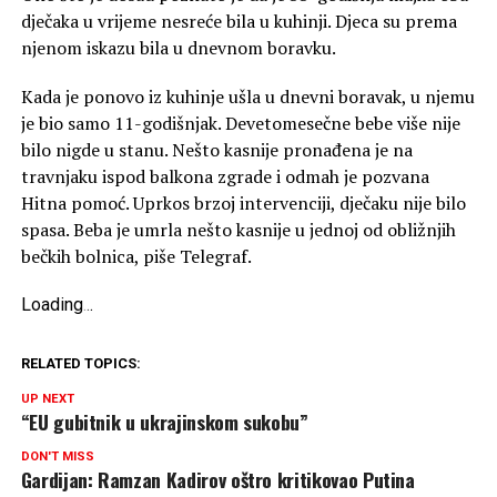
dječaka u vrijeme nesreće bila u kuhinji. Djeca su prema
njenom iskazu bila u dnevnom boravku.
Kada je ponovo iz kuhinje ušla u dnevni boravak, u njemu
je bio samo 11-godišnjak. Devetomesečne bebe više nije
bilo nigde u stanu. Nešto kasnije pronađena je na
travnjaku ispod balkona zgrade i odmah je pozvana
Hitna pomoć. Uprkos brzoj intervenciji, dječaku nije bilo
spasa. Beba je umrla nešto kasnije u jednoj od obližnjih
bečkih bolnica, piše Telegraf.
Loading
.
.
.
RELATED TOPICS:
UP NEXT
“EU gubitnik u ukrajinskom sukobu”
DON'T MISS
Gardijan: Ramzan Kadirov oštro kritikovao Putina