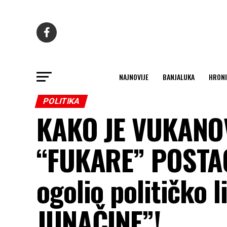
NAJNOVIJE
BANJALUKA
HRONI
POLITIKA
KAKO JE VUKANO
“FUKARE” POSTAO
ogolio političko
JUNAČINE”!