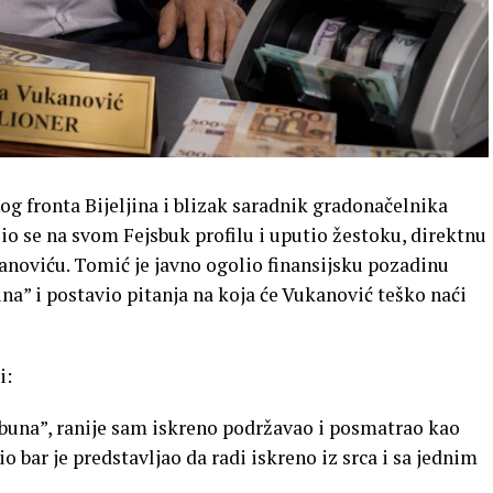
 fronta Bijeljina i blizak saradnik gradonačelnika
io se na svom Fejsbuk profilu i uputio žestoku, direktnu
anoviću. Tomić je javno ogolio finansijsku pozadinu
na” i postavio pitanja na koja će Vukanović teško naći
i:
buna”, ranije sam iskreno podržavao i posmatrao kao
io bar je predstavljao da radi iskreno iz srca i sa jednim