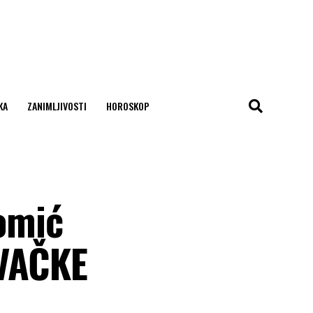
KA
ZANIMLJIVOSTI
HOROSKOP
omić
OVAČKE