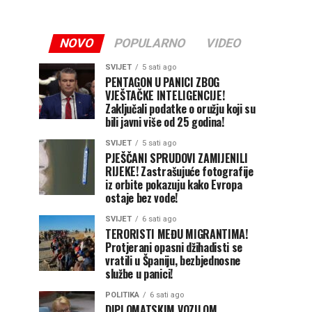
NOVO
POPULARNO
VIDEO
SVIJET
5 sati ago
PENTAGON U PANICI ZBOG
VJEŠTAČKE INTELIGENCIJE!
Zaključali podatke o oružju koji su
bili javni više od 25 godina!
SVIJET
5 sati ago
PJEŠČANI SPRUDOVI ZAMIJENILI
RIJEKE! Zastrašujuće fotografije
iz orbite pokazuju kako Evropa
ostaje bez vode!
SVIJET
6 sati ago
TERORISTI MEĐU MIGRANTIMA!
Protjerani opasni džihadisti se
vratili u Španiju, bezbjednosne
službe u panici!
POLITIKA
6 sati ago
DIPLOMATSKIM VOZILOM