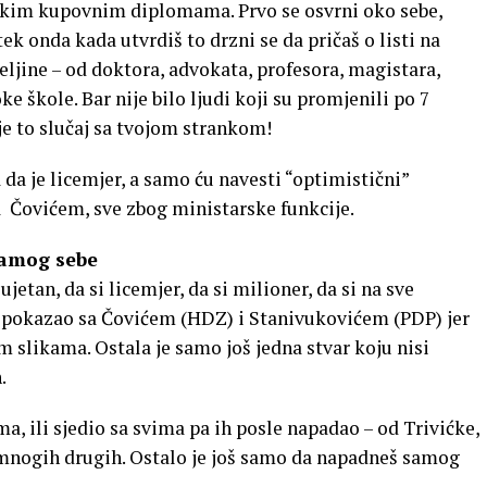
ekim kupovnim diplomama. Prvo se osvrni oko sebe,
 tek onda kada utvrdiš to drzni se da pričaš o listi na
eljine – od doktora, advokata, profesora, magistara,
ke škole. Bar nije bilo ljudi koji su promjenili po 7
 je to slučaj sa tvojom strankom!
a je licemjer, a samo ću navesti “optimistični”
a Čovićem, sve zbog ministarske funkcije.
samog sebe
jetan, da si licemjer, da si milioner, da si na sve
si pokazao sa Čovićem (HDZ) i Stanivukovićem (PDP) jer
tim slikama. Ostala je samo još jedna stvar koju nisi
.
a, ili sjedio sa svima pa ih posle napadao – od Trivićke,
 mnogih drugih. Ostalo je još samo da napadneš samog