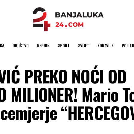
KA
DRUŠTVO
REGION
SPORT
SVIJET
ZDRAVLJE
POLITI
VIĆ PREKO NOĆI OD
 MILIONER! Mario T
 licemjerje “HERCEG