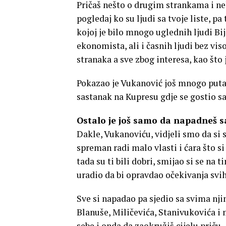
Pričaš nešto o drugim strankama i n
pogledaj ko su ljudi sa tvoje liste, pa
kojoj je bilo mnogo uglednih ljudi Bij
ekonomista, ali i časnih ljudi bez viso
stranaka a sve zbog interesa, kao što
Pokazao je Vukanović još mnogo puta d
sastanak na Kupresu gdje se gostio s
Ostalo je još samo da napadneš 
Dakle, Vukanoviću, vidjeli smo da si su
spreman radi malo vlasti i ćara što 
tada su ti bili dobri, smijao si se na 
uradio da bi opravdao očekivanja svih
Sve si napadao pa sjedio sa svima njim
Blanuše, Miličevića, Stanivukovića i
sebe i onda da zaokružiš cijelu priču.