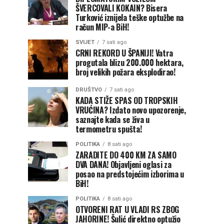
ŠVERCOVALI KOKAIN? Bisera
Turković iznijela teške optužbe na
račun MIP-a BiH!
SVIJET
7 sati ago
CRNI REKORD U ŠPANIJI! Vatra
progutala blizu 200.000 hektara,
broj velikih požara eksplodirao!
DRUŠTVO
7 sati ago
KADA STIŽE SPAS OD TROPSKIH
VRUĆINA? Izdato novo upozorenje,
saznajte kada se živa u
termometru spušta!
POLITIKA
8 sati ago
ZARADITE DO 400 KM ZA SAMO
DVA DANA! Objavljeni oglasi za
posao na predstojećim izborima u
BiH!
POLITIKA
8 sati ago
OTVORENI RAT U VLADI RS ZBOG
JAHORINE! Šulić direktno optužio