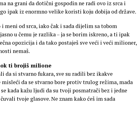
ma na grani da dotični gospodin ne radi ovo iz srca i
go ipak iz enormno velike koristi koju dobija od države.
 i meni od srca, iako čak i sada dijelim sa tobom
jasno u čemu je razlika – ja se borim iskreno, a ti ipak
ječna opozicija i da tako postaješ sve veći i veći milioner,
nosti nemaš.
dok ti brojiš milione
ali da si stvarno fukara, sve su radili bez ikakve
misleći da se stvarno bore protiv trulog režima, mada
 se kada kažu ljudi da su tvoji posmatrači bez i jedne
i čuvali tvoje glasove. Ne znam kako ćeš im sada