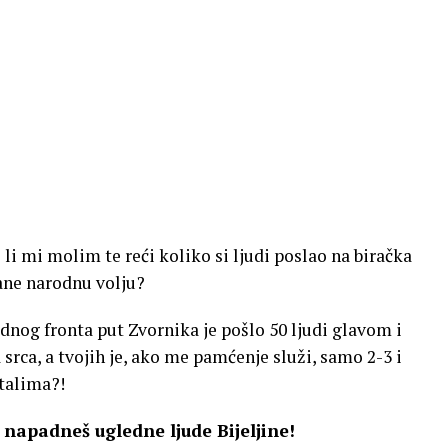
li mi molim te reći koliko si ljudi poslao na biračka
ane narodnu volju?
rodnog fronta put Zvornika je pošlo 50 ljudi glavom i
srca, a tvojih je, ako me pamćenje služi, samo 2-3 i
stalima?!
o napadneš ugledne ljude Bijeljine!