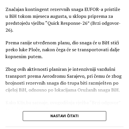
Značajan kontingent rezervnih snaga EUFOR-a pristiže
u BiH tokom mjeseca augusta, u sklopu priprema za
predstojeću vježbu “Quick Response-26” (Brzi odgovor-
26).
Prema ranije utvrđenom planu, dio snaga će u BiH stići
preko luke Ploče, nakon čega će se transportovati dalje
kopnenim putem.
Zbog ovih aktivnosti planiran je intenzivniji vazdušni
transport prema Aerodromu Sarajevo, pri čemu će zbog
brojnosti rezervnih snaga dio trupa biti razmješten po
cijeloj BiH, odnosno po lokacijama Oružanih snaga BiH.
Kako Klix.ba saznaje, ovogodišnja vježba “Brzi odgovor”
trebala bi imati izmijenjen scenario u odnosu na
prethodne, zbog čega se očekuje dolazak padobranskih
NASTAVI ČITATI
jedinica iz Italije.