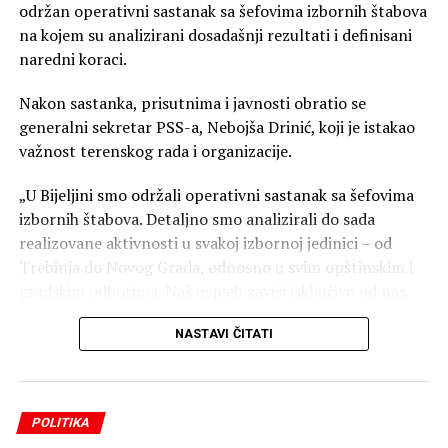
održan operativni sastanak sa šefovima izbornih štabova
na kojem su analizirani dosadašnji rezultati i definisani
naredni koraci.
Nakon sastanka, prisutnima i javnosti obratio se
generalni sekretar PSS-a, Nebojša Drinić, koji je istakao
važnost terenskog rada i organizacije.
„U Bijeljini smo održali operativni sastanak sa šefovima
izbornih štabova. Detaljno smo analizirali do sada
realizovane aktivnosti u svakoj izbornoj jedinici – od
Trebinja do Novog Grada, odnosno u svim opštinskim i
gradskim odborima. Naš uspjeh zavisi isključivo od nas,
naše organizacije, posvećenosti i truda. Zato
NASTAVI ČITATI
nastavljamo još snažnije, odgovornije i predanije, jer
samo ozbiljnim radom i prisustvom na terenu možemo
ostvariti rezultat. Radimo, ne stajemo!“ — poručio je
Drinić.
POLITIKA