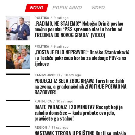
Iz EUFOR-a uvjeravaju da se intenzivniji vojni saobraćaj
NOVO
POPULARNO
VIDEO
odnosi na pripremne aktivnosti za realizaciju ove vježbe
POLITIKA
9 sati ago
kojom se operativna sposobnost snaga iz sastava
„RADIMO, NE STAJEMO!“ Nebojša Drinić poslao
Multinacionalnog bataljona diže na novi nivo.
moćnu poruku “PSS spremno ulazi u borbu od
TREBINJA DO NOVOG GRADA” (VIDEO)
Vježba će se odvijati na više lokacija uz logističku
POLITIKA
9 sati ago
podršku Oružanih snaga BiH, čime se dodatno potvrđuje
„DOSTA JE BILO NEPRAVDE!“ Draško Stanivuković
partnerski odnos i podrška institucijama BiH.
i u Tesliću pokrenuo borbu za ukidanje PDV-a na
lijekove
(Klix)
ZANIMLJIVOSTI
10 sati ago
POBJEGLI IZ SELA ZBOG KRAVA! Turisti se žalili
na zvona, a gradonačelnik ŽIVOTINJE POZVAO NA
RAZGOVOR!
KUHINJICA
10 sati ago
IMATE PARADAJZ I 20 MINUTA? Recept koji je
zaludio domaćice – kada probate ovo jelo,
pravićete ga stalno!
REGION
11 sati ago
NASTAVAK TERORA U PRIŠTINI! Kurti se uplašio