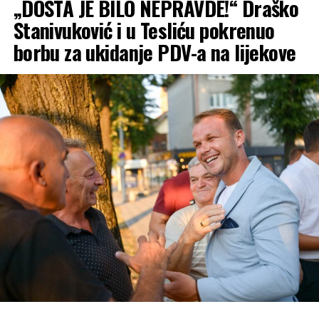
„DOSTA JE BILO NEPRAVDE!“ Draško
Reproduktor
videozapisa
Stanivuković i u Tesliću pokrenuo
borbu za ukidanje PDV-a na lijekove