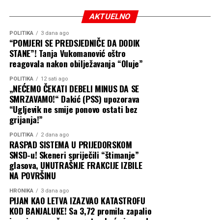
AKTUELNO
POLITIKA
3 dana ago
“POMJERI SE PREDSJEDNIČE DA DODIK
STANE”! Tanja Vukomanović oštro
reagovala nakon obilježavanja “Oluje”
POLITIKA
12 sati ago
„NEĆEMO ČEKATI DEBELI MINUS DA SE
SMRZAVAMO!“ Dakić (PSS) upozorava
“Ugljevik ne smije ponovo ostati bez
grijanja!”
POLITIKA
2 dana ago
RASPAD SISTEMA U PRIJEDORSKOM
SNSD-u! Skeneri spriječili “štimanje”
glasova, UNUTRAŠNJE FRAKCIJE IZBILE
NA POVRŠINU
HRONIKA
3 dana ago
PIJAN KAO LETVA IZAZVAO KATASTROFU
KOD BANJALUKE! Sa 3,72 promila zapalio