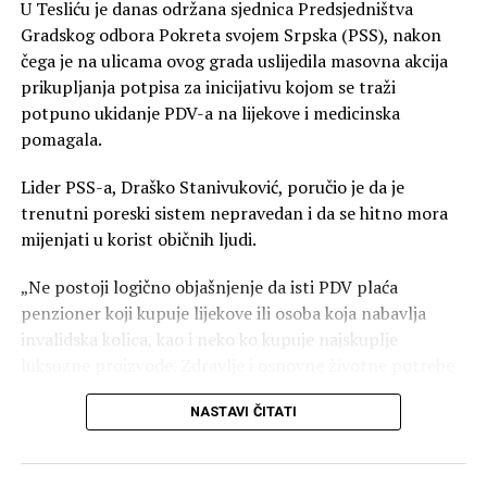
U Tesliću je danas održana sjednica Predsjedništva
Gradskog odbora Pokreta svojem Srpska (PSS), nakon
čega je na ulicama ovog grada uslijedila masovna akcija
prikupljanja potpisa za inicijativu kojom se traži
potpuno ukidanje PDV-a na lijekove i medicinska
pomagala.
Lider PSS-a, Draško Stanivuković, poručio je da je
trenutni poreski sistem nepravedan i da se hitno mora
mijenjati u korist običnih ljudi.
00:00
00:40
„Ne postoji logično objašnjenje da isti PDV plaća
penzioner koji kupuje lijekove ili osoba koja nabavlja
Glavne poruke sa sastanka u Bijeljini:
invalidska kolica, kao i neko ko kupuje najskuplje
Potpuna pokrivenost terena: Analiziran rad svih
luksuzne proizvode. Zdravlje i osnovne životne potrebe
opštinskih i gradskih odbora od Trebinja do Novog
jednostavno ne smiju biti luksuz!“ — istakao je
Grada.
NASTAVI ČITATI
Stanivuković.
Fokus na organizaciji: Naglašeno da su posvećenost,
Koji su naredni koraci?
trud i odgovornost ključni faktori za ostvarivanje