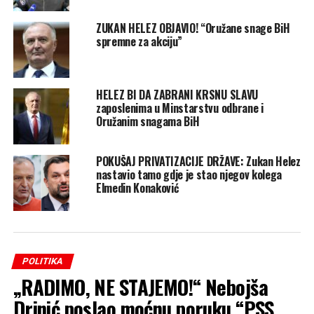
ZUKAN HELEZ OBJAVIO! “Oružane snage BiH
spremne za akciju”
HELEZ BI DA ZABRANI KRSNU SLAVU
zaposlenima u Minstarstvu odbrane i
Oružanim snagama BiH
POKUŠAJ PRIVATIZACIJE DRŽAVE: Zukan Helez
nastavio tamo gdje je stao njegov kolega
Elmedin Konaković
POLITIKA
„RADIMO, NE STAJEMO!“ Nebojša
Drinić poslao moćnu poruku “PSS