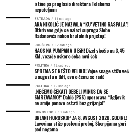
istine pa proglasio direktora Telekoma
nepoželjnim
ESTRADA
11 sati ago
ANA NIKOLIĆ JE NAZVALA “KU*VETINO RASPALA”!
Otkriveno gdje se nalazi supruga Slobe
Radanovića nakon brutalnih prijetnji!
DRUŠTVO
12 sati ago
HAOS NA PUMPAMA U BiH! Dizel skočio na 3,45
KM, vozače uskoro čeka novi šok
POLITIKA
12 sati ago
SPREMA SE NEŠTO VELIKO! Vojne snage stižu već
u augustu u BiH, evo o čemu se radi!
POLITIKA
12 sati ago
„NEĆEMO ČEKATI DEBELI MINUS DA SE
SMRZAVAMO!“ Dakić (PSS) upozorava “Ugljevik
ne smije ponovo ostati bez grijanja!”
HOROSKOP
13 sati ago
DNEVNI HOROSKOP ZA 8. AVGUST 2026. GODINE!
Lavovima stiže poslovni proboj, Škorpijama gori
pod nogama