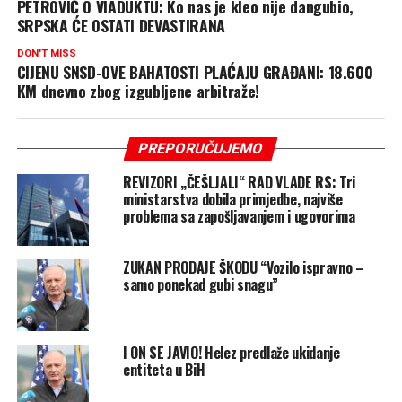
PETROVIĆ O VIADUKTU: Ko nas je kleo nije dangubio,
SRPSKA ĆE OSTATI DEVASTIRANA
DON'T MISS
CIJENU SNSD-OVE BAHATOSTI PLAĆAJU GRAĐANI: 18.600
KM dnevno zbog izgubljene arbitraže!
PREPORUČUJEMO
REVIZORI „ČEŠLJALI“ RAD VLADE RS: Tri
ministarstva dobila primjedbe, najviše
problema sa zapošljavanjem i ugovorima
ZUKAN PRODAJE ŠKODU “Vozilo ispravno –
samo ponekad gubi snagu”
I ON SE JAVIO! Helez predlaže ukidanje
entiteta u BiH