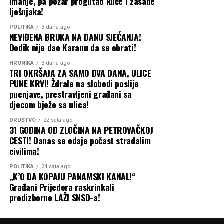
imanje, pa požar progutao kuće i zasade
lješnjaka!
POLITIKA
3 dana ago
NEVIĐENA BRUKA NA DANU SJEĆANJA!
Dodik nije dao Karanu da se obrati!
HRONIKA
3 dana ago
TRI OKRŠAJA ZA SAMO DVA DANA, ULICE
PUNE KRVI! Ždrale na slobodi poslije
pucnjave, prestravljeni građani sa
djecom bježe sa ulica!
DRUŠTVO
22 sata ago
31 GODINA OD ZLOČINA NA PETROVAČKOJ
CESTI! Danas se odaje počast stradalim
civilima!
POLITIKA
24 sata ago
„K’O DA KOPAJU PANAMSKI KANAL!“
Građani Prijedora raskrinkali
predizborne LAŽI SNSD-a!