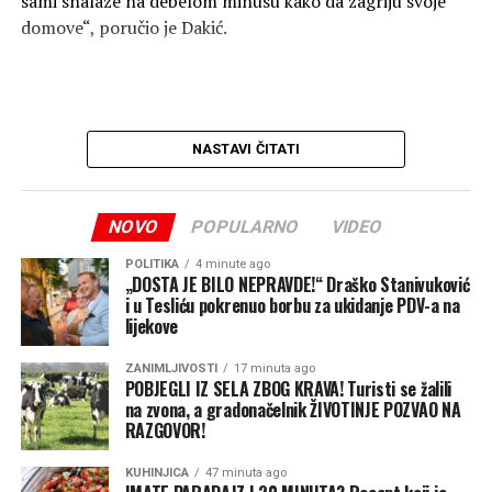
sami snalaze na debelom minusu kako da zagriju svoje
domove“, poručio je Dakić.
NASTAVI ČITATI
NOVO
POPULARNO
VIDEO
POLITIKA
4 minute ago
„DOSTA JE BILO NEPRAVDE!“ Draško Stanivuković
i u Tesliću pokrenuo borbu za ukidanje PDV-a na
lijekove
ZANIMLJIVOSTI
17 minuta ago
POBJEGLI IZ SELA ZBOG KRAVA! Turisti se žalili
na zvona, a gradonačelnik ŽIVOTINJE POZVAO NA
RAZGOVOR!
Zbor nerada TE i inertnosti lokalne
KUHINJICA
47 minuta ago