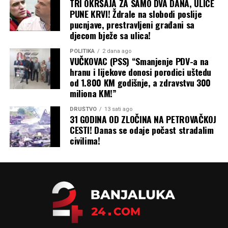
TRI OKRŠAJA ZA SAMO DVA DANA, ULICE
pomogne ljudima da sami riješe problem, kada već nije
PUNE KRVI! Ždrale na slobodi poslije
uspjela problem riješiti sistemski. Uostalom, novac u
pucnjave, prestravljeni građani sa
budžetu jeste novac svih građana i potrebno ga je više
djecom bježe sa ulica!
usmjeriti prema njihovim potrebama“, objašnjava
predsjednik OO PSS Ugljevik.
POLITIKA
2 dana ago
VUČKOVAC (PSS) “Smanjenje PDV-a na
hranu i lijekove donosi porodici uštedu
Ima novca za funkcionere i promociju, a
od 1.800 KM godišnje, a zdravstvu 300
za grijanje naroda nema?
miliona KM!”
DRUŠTVO
13 sati ago
Dakić dodaje da novac za ove potrebe i te kako postoji u
31 GODINA OD ZLOČINA NA PETROVAČKOJ
lokalnom budžetu, a kao dokaz navodi astronomske
CESTI! Danas se odaje počast stradalim
civilima!
troškove opštinske vlasti na funkcionere i
reprezentaciju.
„U lokalnom budžetu postoji novac, a dokaz za to je
godišnji utrošak od 480.000 KM za primanja četiri
lokalna funkcionera i 380.000 KM utrošenih na medijsku
promociju i reprezentaciju načelnika. Budžet nije
dovoljno usmjeren potrebama građana“, jasan je Dakić.