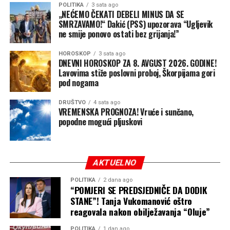
POLITIKA
3 sata ago
„NEĆEMO ČEKATI DEBELI MINUS DA SE
SMRZAVAMO!“ Dakić (PSS) upozorava “Ugljevik
ne smije ponovo ostati bez grijanja!”
HOROSKOP
3 sata ago
DNEVNI HOROSKOP ZA 8. AVGUST 2026. GODINE!
Lavovima stiže poslovni proboj, Škorpijama gori
pod nogama
DRUŠTVO
4 sata ago
VREMENSKA PROGNOZA! Vruće i sunčano,
popodne mogući pljuskovi
AKTUELNO
POLITIKA
2 dana ago
“POMJERI SE PREDSJEDNIČE DA DODIK
STANE”! Tanja Vukomanović oštro
reagovala nakon obilježavanja “Oluje”
POLITIKA
1 dan ago