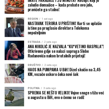
samouprave
IMATE PARADAJZ I 20 MINUTA? Recept koji je
zaludio domaćice – kada probate ovo jelo,
pravićete ga stalno!
Dakić navodi da je uzrok ovakvog stanja nerad
Termoelektrane usljed nedostatka uglja, ali i inertnost
REGION
1 sat ago
lokalne samouprave koja je zakonski obavezna da
NASTAVAK TERORA U PRIŠTINI! Kurti se uplašio
organizuje pružanje komunalnih usluga građanima,
istine pa proglasio direktora Telekoma
nepoželjnim
uključujući i grijanje.
ESTRADA
2 sata ago
„Ako već sada vidimo da situacija sa ugljem ne obećava,
ANA NIKOLIĆ JE NAZVALA “KU*VETINO RASPALA”!
te da opština Ugljevik nije preduzela ništa od januara
Otkriveno gdje se nalazi supruga Slobe
Radanovića nakon brutalnih prijetnji!
mjeseca do danas da problem riješi na sistemski način,
jedino što preostaje jeste da se pomogne građanima da
DRUŠTVO
2 sata ago
problem grijanja rješava svako za sebe. Ne možemo
HAOS NA PUMPAMA U BiH! Dizel skočio na 3,45
čekati prvi snijeg i minus da bismo razmišljali o grijanju“,
KM, vozače uskoro čeka novi šok
naglašava Dakić.
POLITIKA
3 sata ago
SPREMA SE NEŠTO VELIKO! Vojne snage stižu već
u augustu u BiH, evo o čemu se radi!