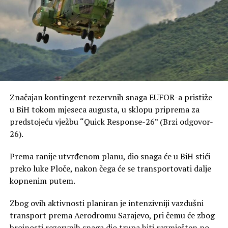
Značajan kontingent rezervnih snaga EUFOR-a pristiže
u BiH tokom mjeseca augusta, u sklopu priprema za
predstojeću vježbu “Quick Response-26” (Brzi odgovor-
26).
Prema ranije utvrđenom planu, dio snaga će u BiH stići
preko luke Ploče, nakon čega će se transportovati dalje
kopnenim putem.
Zbog ovih aktivnosti planiran je intenzivniji vazdušni
transport prema Aerodromu Sarajevo, pri čemu će zbog
brojnosti rezervnih snaga dio trupa biti razmješten po