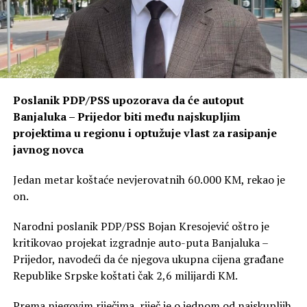
Poslanik PDP/PSS upozorava da će autoput
Banjaluka – Prijedor biti među najskupljim
projektima u regionu i optužuje vlast za rasipanje
javnog novca
Jedan metar koštaće nevjerovatnih 60.000 KM, rekao je
on.
Narodni poslanik PDP/PSS Bojan Kresojević oštro je
kritikovao projekat izgradnje auto-puta Banjaluka –
Prijedor, navodeći da će njegova ukupna cijena građane
Republike Srpske koštati čak 2,6 milijardi KM.
Prema njegovim riječima, riječ je o jednom od najskupljih