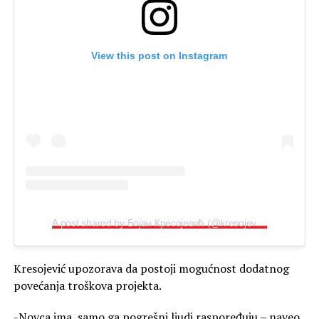
View this post on Instagram
A post shared by Бојан Кресојевић (@kresojevic.inicijative)
Kresojević upozorava da postoji mogućnost dodatnog
povećanja troškova projekta.
-Novca ima, samo ga pogrešni ljudi raspoređuju – naveo