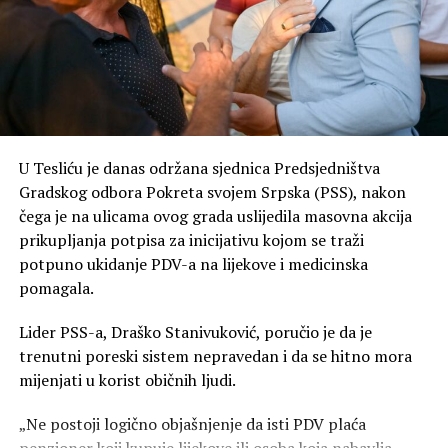
U Tesliću je danas održana sjednica Predsjedništva
Gradskog odbora Pokreta svojem Srpska (PSS), nakon
čega je na ulicama ovog grada uslijedila masovna akcija
prikupljanja potpisa za inicijativu kojom se traži
potpuno ukidanje PDV-a na lijekove i medicinska
pomagala.
Lider PSS-a, Draško Stanivuković, poručio je da je
trenutni poreski sistem nepravedan i da se hitno mora
mijenjati u korist običnih ljudi.
„Ne postoji logično objašnjenje da isti PDV plaća
penzioner koji kupuje lijekove ili osoba koja nabavlja