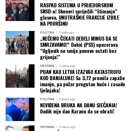
RASPAD SISTEMA U PRIJEDORSKOM
SNSD-u! Skeneri spriječili “štimanje”
glasova, UNUTRAŠNJE FRAKCIJE IZBILE
NA POVRŠINU
Inicijativa: Sufinansiranje od najmanje
POLITIKA
3 sata ago
50% za toplotne pumpe i klime
„NEĆEMO ČEKATI DEBELI MINUS DA SE
SMRZAVAMO!“ Dakić (PSS) upozorava
“Ugljevik ne smije ponovo ostati bez
Podnesenom inicijativom predlaže se donošenje
grijanja!”
Pravilnika koji bi izradile stručne službe opštinske
uprave, a kojim bi se definisalo sufinansiranje nabavke i
HRONIKA
2 dana ago
PIJAN KAO LETVA IZAZVAO KATASTROFU
ugradnje toplotnih pumpi, elektrokotlova i inverter
KOD BANJALUKE! Sa 3,72 promila zapalio
klima uređaja u iznosu od najmanje 50 procenata.
imanje, pa požar progutao kuće i zasade
lješnjaka!
Predlaže se da pravo na sufinansiranje ostvaruju
individualna domaćinstva u gradskom i seoskom
POLITIKA
3 dana ago
NEVIĐENA BRUKA NA DANU SJEĆANJA!
području, kao i zajednice etažnih vlasnika (ZEV).
Dodik nije dao Karanu da se obrati!
„Ne tražimo od opštine da svakom domaćinstvu kupi
sistem grijanja, već da učestvuje kroz sufinansiranje i
HRONIKA
3 dana ago