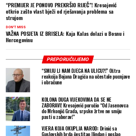
“PREMIJER JE PONOVO PREKRŠIO RIJEČ”! Kresojević
otkrio zašto vlast bježi od rješavanja problema sa
strujom
DON'T MISS
VAŽNA POSJETA IZ BRISELA: Kaja Kalas dolazi u Bosnu i
Hercegovinu
PREPORUČUJEMO
“SMIJU LI NAM DJECA NA ULICU?!” Oštra
reakcija Bojana Dragića na učestale pucnjave
i obračune
KOLONA DUGA VIJEKOVIMA DA SE NE
ZABORAVI! Kresojević poručio “Od Jasenovca
do Mrkonjić Grada, srpske žrtve ne smiju
pasti u zaborav!”
VJERA KOJA OKUPLJA NAROD: Drinić sa
Guslovskih brda čestitao Ilindan i poslao