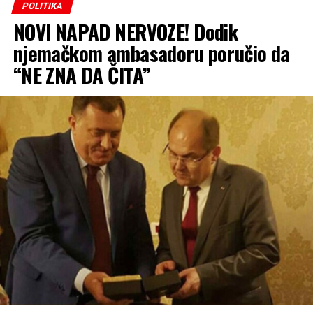
POLITIKA
penzioneru ostane u novčaniku kada izađe iz apoteke”,
NOVI NAPAD NERVOZE! Dodik
istakao je Stanišić.
njemačkom ambasadoru poručio da
“NE ZNA DA ČITA”