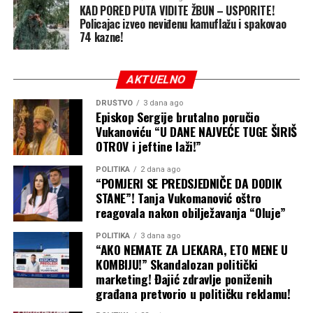
KAD PORED PUTA VIDITE ŽBUN – USPORITE!
kažu komentari?
Policajac izveo neviđenu kamuflažu i spakovao
74 kazne!
AKTUELNO
DRUŠTVO
3 dana ago
Episkop Sergije brutalno poručio
Vukanoviću “U DANE NAJVEĆE TUGE ŠIRIŠ
OTROV i jeftine laži!”
POLITIKA
2 dana ago
“POMJERI SE PREDSJEDNIČE DA DODIK
STANE”! Tanja Vukomanović oštro
reagovala nakon obilježavanja “Oluje”
POLITIKA
3 dana ago
Pravi pokazatelj stanja na terenu nije saopštenje
“AKO NEMATE ZA LJEKARA, ETO MENE U
KOMBIJU!” Skandalozan politički
Gradske uprave, već reakcije građana na društvenim
marketing! Đajić zdravlje poniženih
mrežama. Analiza komentara ispod ove vijesti jasno
građana pretvorio u političku reklamu!
oslikava duboki jaz između realnosti i stranačke