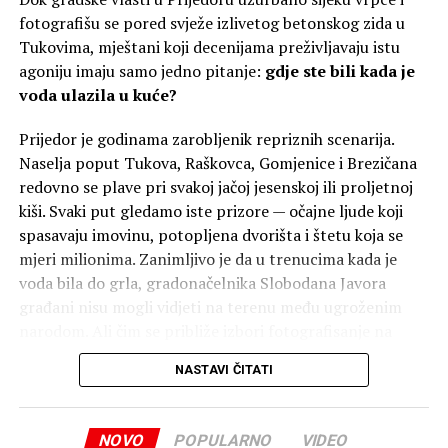
Mladi žele promijeniti sistem, a ne samo otići
fotografišu se pored svježe izlivetog betonskog zida u
Kao predstavnik mlađe generacije političara, Stanišić
Tukovima, mještani koji decenijama preživljavaju istu
tvrdi da mladi nisu nezainteresovani za politiku, već su
agoniju imaju samo jedno pitanje:
gdje ste bili kada je
im vrata u tradicionalnim stranačkim strukturama
voda ulazila u kuće?
zatvorena.
Prijedor je godinama zarobljenik repriznih scenarija.
„Često se govori da mladi odlaze jer nisu dovoljno
Naselja poput Tukova, Raškovca, Gomjenice i Brezičana
patriotski osviješteni, što nije tačno. Oni jednostavno ne
redovno se plave pri svakoj jačoj jesenskoj ili proljetnoj
žele da žive u ovakvom ambijentu i sistemu. Mladi nisu tu
kiši. Svaki put gledamo iste prizore — očajne ljude koji
samo da lijepe plakate i mašu zastavicama, već da daju
spasavaju imovinu, potopljena dvorišta i štetu koja se
ideje i konkretan doprinos. Mi smo u ‘Sigurnoj Srpskoj’
mjeri milionima. Zanimljivo je da u trenucima kada je
otvorili vrata mladima. Proputovao sam svijet, ali i dalje
voda bila do grla, gradonačelnika Slobodana Javora
tvrdim da je kod kuće najbolje i da se dobre stvari iz
građani nisu mogli vidjeti na terenu među ugroženim
razvijenih zemalja mogu vrlo lako prepisati i primijeniti
narodom. Ali čim se približe izbori fotografisanje na
kod nas. Ne tražimo od građana strpljenje jer im se ono
gradilištima postaje svakodnevna obaveza.
traži već 20 godina — vrijeme je za konkretna djela i bolji
NASTAVI ČITATI
život u Republici Srpskoj”, zaključio je Miloš Stanišić.
Projekti traju duže od punoljetstva:
Kanalizacija od 2007. godine
Banjaluka24
NOVO
POPULARNO
VIDEO