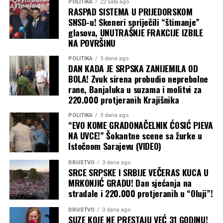
propagande.
POLITIKA
22 sata ago
RASPAD SISTEMA U PRIJEDORSKOM
SNSD-u! Skeneri spriječili “štimanje”
1. Frustracija i strah stvarnih građana
glasova, UNUTRAŠNJE FRAKCIJE IZBILE
NA POVRŠINU
Stvarni stanovnici Prijedora u komentarima ne kriju
ogorčenje. Oni koji godinama strepe od svake oblacne
POLITIKA
3 dana ago
DAN KADA JE SRPSKA ZANIJEMILA OD
noći odlično razumiju suštinu ovih predizbornih radova:
BOLA! Zvuk sirena probudio neprebolne
rane, Banjaluka u suzama i molitvi za
Pitanje odgovornosti i pljačke:
Građani
220.000 protjeranih Krajišnika
otvoreno pitaju ko će odgovarati za ranije
propale pokušaje.
„Kada će se procesuirati
POLITIKA
3 dana ago
“EVO KOME GRADONAČELNIK ĆOSIĆ PJEVA
izvođači iz dva neuspjela pokušaja izrade
NA UVCE!” Šokantne scene sa žurke u
kanalizacije, to jest pljačke? I još niko nije
Istočnom Sarajevu (VIDEO)
uhapšen??“
— pita se jedan od stanovnika.
DRUŠTVO
3 dana ago
SRCE SRPSKE I SRBIJE VEČERAS KUCA U
Predizborna šminka:
„Pa ove godine tolika je
MRKONJIĆ GRADU! Dan sjećanja na
obnova krenula, k’o da kopamo Panamski kanal“
,
stradale i 220.000 protjeranih u “Oluji”!
te
„Al’ se vlast dala da začeprka svugdje po malo,
DRUŠTVO
3 dana ago
a ništa da ne završi do izbora… Što tako nešto nije
SUZE KOJE NE PRESTAJU VEĆ 31 GODINU!