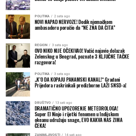
Dakle, punih 17 godina
vlast nije u stanju da završi
osnovnu komunalnu
POLITIKA
2 sata ago
NOVI NAPAD NERVOZE! Dodik njemačkom
ambasadoru poručio da “NE ZNA DA ČITA”
infrastrukturu u jednom
naselju, ali pred izbore
REGION
3 sata ago
obećava da će sve biti
OVO NIKO NIJE OČEKIVAO! Vučić najavio dolazak
Zelenskog u Beograd, poznate 3 KLJUČNE TAČKE
završeno “kroz dva
razgovora!
mjeseca” čim se usvoji
POLITIKA
3 sata ago
rebalans.
„K’O DA KOPAJU PANAMSKI KANAL!“ Građani
Prijedora raskrinkali predizborne LAŽI SNSD-a!
Građanima je jasno: zašto se korito Sane i Gomjenice nije
DRUŠTVO
13 sati ago
sistemski čistilo i produbljivalo tokom prethodnih
DRAMATIČNO UPOZORENJE METEOROLOGA!
godina suše i stabilnog vremena, već se tenderi i javni
Super El Ninjo i rijetki fenomen u Indijskom
okeanu udružuju snage, EVO KAKVA NAS ZIMA
pozivi raspisuju uoči samog otvaranja biračkih mjesta?
ČEKA!
Glas naroda vs. Botovska mašinerija: Šta
ZANIMLJIVOSTI
14 sati ago