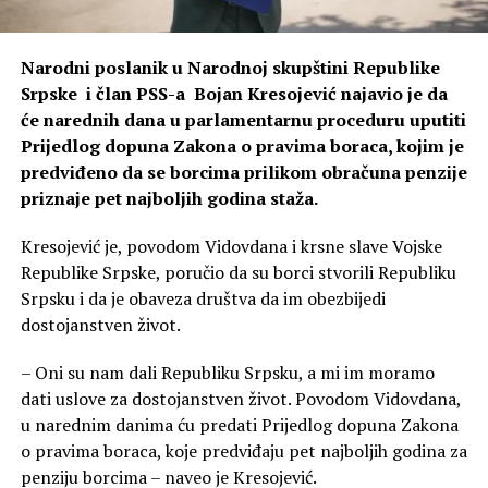
Narodni poslanik u Narodnoj skupštini Republike
Srpske i član PSS-a Bojan Kresojević najavio je da
će narednih dana u parlamentarnu proceduru uputiti
Prijedlog dopuna Zakona o pravima boraca, kojim je
predviđeno da se borcima prilikom obračuna penzije
priznaje pet najboljih godina staža.
Kresojević je, povodom Vidovdana i krsne slave Vojske
Republike Srpske, poručio da su borci stvorili Republiku
Srpsku i da je obaveza društva da im obezbijedi
dostojanstven život.
– Oni su nam dali Republiku Srpsku, a mi im moramo
dati uslove za dostojanstven život. Povodom Vidovdana,
u narednim danima ću predati Prijedlog dopuna Zakona
o pravima boraca, koje predviđaju pet najboljih godina za
penziju borcima – naveo je Kresojević.