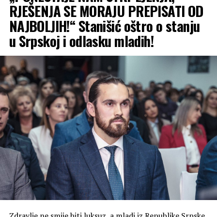
RJEŠENJA SE MORAJU PREPISATI OD
NAJBOLJIH!“ Stanišić oštro o stanju
u Srpskoj i odlasku mladih!
Zdravlje ne smije biti luksuz, a mladi iz Republike Srpske