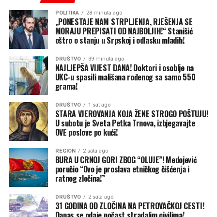
Najnoviji plasman medijskih naslova SNSD-a i
POLITIKA
28 minuta ago
„PONESTAJE NAM STRPLJENJA, RJEŠENJA SE
gradonačelnika Javora govori o “epohalnim
MORAJU PREPISATI OD NAJBOLJIH!“ Stanišić
investicijama” od sedam miliona KM preko JU “Vode
oštro o stanju u Srpskoj i odlasku mladih!
Srpske”, devet mjera zaštite, produbljivanju korita i
DRUŠTVO
39 minuta ago
izgradnji parapetnih zidova.
NAJLJEPŠA VIJEST DANA! Doktori i osoblje na
UKC-u spasili mališana rođenog sa samo 550
Međutim, sama izjava gradonačelnika razotkriva
grama!
razmjere dugogodišnjeg nemara:
DRUŠTVO
1 sat ago
STARA VJEROVANJA KOJA ŽENE STROGO POŠTUJU!
Gorka činjenica:
U subotu je Sveta Petka Trnova, izbjegavajte
OVE poslove po kući!
Gradonačelnik slavodobitno
najavljuje nastavak radova
REGION
2 sata ago
BURA U CRNOJ GORI ZBOG “OLUJE”! Medojević
na kanalizaciji u Tukovima
poručio “Ovo je proslava etničkog čišćenja i
ratnog zločina!”
—
projekta koji je započet
još davne 2007. godine!
DRUŠTVO
2 sata ago
31 GODINA OD ZLOČINA NA PETROVAČKOJ CESTI!
Danas se odaje počast stradalim civilima!