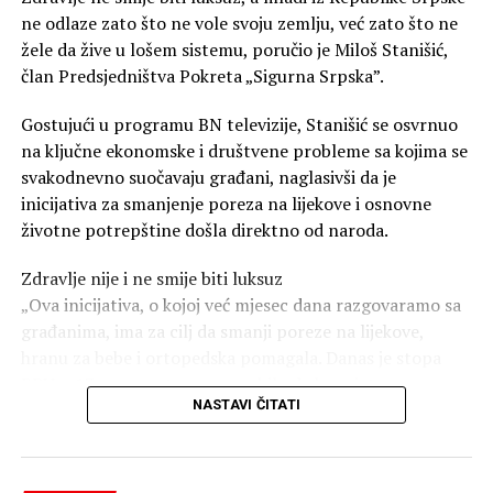
ne odlaze zato što ne vole svoju zemlju, već zato što ne
žele da žive u lošem sistemu, poručio je Miloš Stanišić,
član Predsjedništva Pokreta „Sigurna Srpska”.
Gostujući u programu BN televizije, Stanišić se osvrnuo
na ključne ekonomske i društvene probleme sa kojima se
svakodnevno suočavaju građani, naglasivši da je
inicijativa za smanjenje poreza na lijekove i osnovne
životne potrepštine došla direktno od naroda.
Zdravlje nije i ne smije biti luksuz
„Ova inicijativa, o kojoj već mjesec dana razgovaramo sa
građanima, ima za cilj da smanji poreze na lijekove,
hranu za bebe i ortopedska pomagala. Danas je stopa
PDV-a 17 procenata na sve — bilo da kupujete
NASTAVI ČITATI
skupocjeni automobil i ‘Rolex’ ili lijek koji vam je
neophodan za život. Država ne brine dovoljno o
ugroženim kategorijama. Problem nije u tome koliko
smo potpisa prikupili, već u tome šta jednom