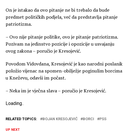
On je istakao da ovo pitanje ne bi trebalo da bude
predmet političkih podjela, već da predstavlja pitanje
patriotizma.
– Ovo nije pitanje politike, ovo je pitanje patriotizma.
Pozivam na jedinstvo pozicije i opozicije u usvajanju
ovog zakona – poručio je Kresojević.
Povodom Vidovdana, Kresojević je kao narodni poslanik
položio vijenac na spomen-obilježje poginulim borcima
u Kneževu, odavši im počast.
– Neka im je vječna slava – poručio je Kresojević.
Loading
.
.
.
RELATED TOPICS:
BOJAN KRESOJEVIĆ
BORCI
PSS
UP NEXT