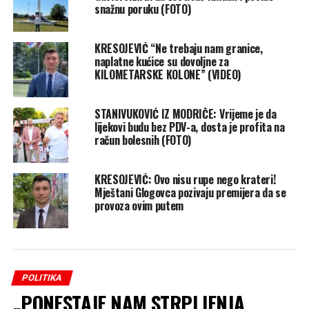
snažnu poruku (FOTO)
KRESOJEVIĆ “Ne trebaju nam granice,
naplatne kućice su dovoljne za
KILOMETARSKE KOLONE” (VIDEO)
STANIVUKOVIĆ IZ MODRIČE: Vrijeme je da
lijekovi budu bez PDV-a, dosta je profita na
račun bolesnih (FOTO)
KRESOJEVIĆ: Ovo nisu rupe nego krateri!
Mještani Glogovca pozivaju premijera da se
provoza ovim putem
POLITIKA
„PONESTAJE NAM STRPLJENJA,