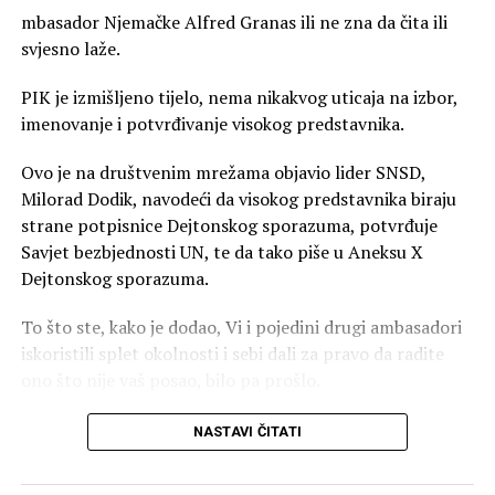
mbasador Njemačke Alfred Granas ili ne zna da čita ili
svjesno laže.
Rješenje za plate: Smanjiti namete, ali usloviti
PIK je izmišljeno tijelo, nema nikakvog uticaja na izbor,
poslodavce
imenovanje i potvrđivanje visokog predstavnika.
Govoreći o privrednom ambijentu i sve većem
opterećenju na radničke plate, član Predsjedništva
Ovo je na društvenim mrežama objavio lider SNSD,
Pokreta „Sigurna Srpska” ponudio je konkretno rješenje
Milorad Dodik, navodeći da visokog predstavnika biraju
koje ne šteti ni privrednicima ni radnicima, već zahtijeva
strane potpisnice Dejtonskog sporazuma, potvrđuje
da država napravi ustupak.
Savjet bezbjednosti UN, te da tako piše u Aneksu X
Dejtonskog sporazuma.
„Svako dosadašnje povećanje minimalca završavalo je na
leđima privrednika ili radnika. Naša ideja jeste da država
To što ste, kako je dodao, Vi i pojedini drugi ambasadori
uradi korak nazad. Ako privredniku rasteretite namete
iskoristili splet okolnosti i sebi dali za pravo da radite
na plate i dozvolite mu da podigne primanja radniku, a
ono što nije vaš posao, bilo pa prošlo.
da doprinosi ostanu na nivou minimalca, tu razliku neće
– U Sarajevo ste došli da predstavljate Njemačku, ne da
zadržati poslodavac — ona ide direktno radniku.
NASTAVI ČITATI
uređujete BiH. Držite se toga i prestanite da obmanjujete
Naravno, to smanjenje nameta mora biti uslovljeno
i lažete javnost – poručio je Dodi
obavezom poslodavca da poveća platu. Do sada su sva