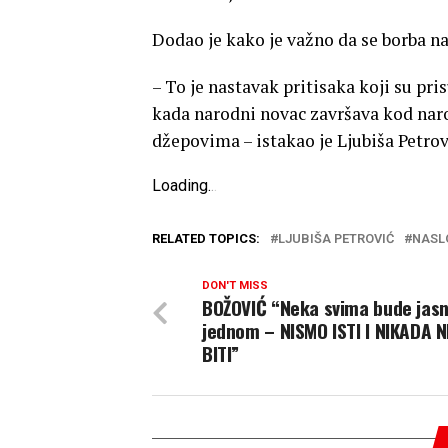
Dodao je kako je važno da se borba na
– To je nastavak pritisaka koji su pr
kada narodni novac završava kod naro
džepovima – istakao je Ljubiša Petrov
Loading
.
.
.
RELATED TOPICS:
LJUBIŠA PETROVIĆ
NASL
DON'T MISS
BOŽOVIĆ “Neka svima bude jasn
jednom – NISMO ISTI I NIKADA 
BITI”