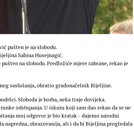
vić pušten je na slobodu.
ijeljina Sabina Husejnagić.
 pušten na slobodu. Predložiće mjere zabrane, rekao je
og saslušanja, obratio gradonačelnik Bijeljine.
odršci. Sloboda je borba, neka traje dovijeka.
runke odstupanja. U iskazu koji sam dao rekao da se ne
itanja moj odgovor je bio kratak – dajemo narodni
a napredna, obrazovanija, ali i da bi Bijeljina progledala