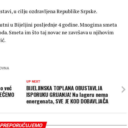
stavi, u cilju ozdravljena Republike Srpske.
isutni u Bijeljini posljednje 4 godine. Mnogima smeta
da. Smeta im što taj novac ne završava u njihovim
ić.
OVNA
UP NEXT
o već
BIJELJINSKA TOPLANA OBUSTAVLJA
NEĆEMO
ISPORUKU GRIJANJA! Na lageru nema
energenata, SVE JE KOD DOBAVLJAČA
PREPORUČUJEMO