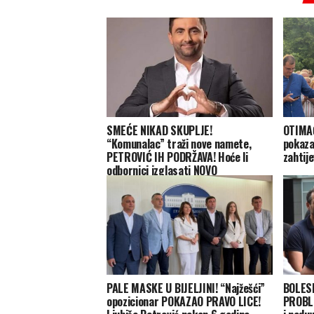
SMEĆE NIKAD SKUPLJE!
OTIMAČ
“Komunalac” traži nove namete,
pokaza
PETROVIĆ IH PODRŽAVA! Hoće li
zahtij
odbornici izglasati NOVO
POSKUPLJENJE?!
PALE MASKE U BIJELJINI! “Najžešći”
BOLESN
opozicionar POKAZAO PRAVO LICE!
PROBL