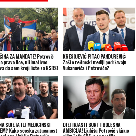
INA ZA MANDATE! Petrović
KRESOJEVIĆ PITAO PANDUREVIĆ:
o pravo lice, ultimativno
Zašto režimski mediji podržavaju
eva da sam kroji liste za NSRS!
Vukanovića i Petrovića?
A SUJETA ILI MEDICINSKI
DJETINJASTI BUNT I BOLESNA
EM? Kako seoska zatucanost
AMBICIJA! Ljubiša Petrović skinuo