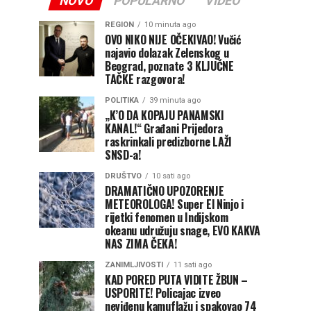
NOVO
POPULARNO
VIDEO
REGION
10 minuta ago
OVO NIKO NIJE OČEKIVAO! Vučić
najavio dolazak Zelenskog u
Beograd, poznate 3 KLJUČNE
TAČKE razgovora!
POLITIKA
39 minuta ago
„K’O DA KOPAJU PANAMSKI
KANAL!“ Građani Prijedora
raskrinkali predizborne LAŽI
SNSD-a!
DRUŠTVO
10 sati ago
DRAMATIČNO UPOZORENJE
METEOROLOGA! Super El Ninjo i
rijetki fenomen u Indijskom
okeanu udružuju snage, EVO KAKVA
NAS ZIMA ČEKA!
ZANIMLJIVOSTI
11 sati ago
KAD PORED PUTA VIDITE ŽBUN –
USPORITE! Policajac izveo
neviđenu kamuflažu i spakovao 74