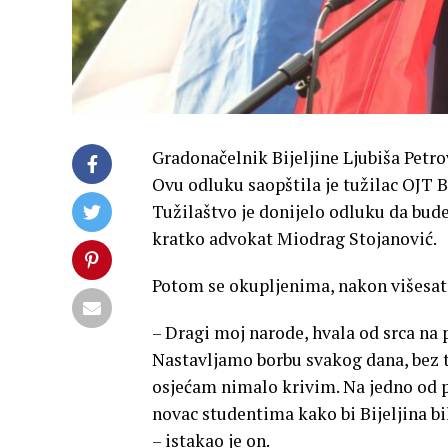
Gradonačelnik Bijeljine Ljubiša Petro
Ovu odluku saopštila je tužilac OJT B
Tužilaštvo je donijelo odluku da bude
kratko advokat Miodrag Stojanović.
Potom se okupljenima, nakon višesatn
– Dragi moj narode, hvala od srca na p
Nastavljamo borbu svakog dana, bez t
osjećam nimalo krivim. Na jedno od p
novac studentima kako bi Bijeljina bil
– istakao je on.