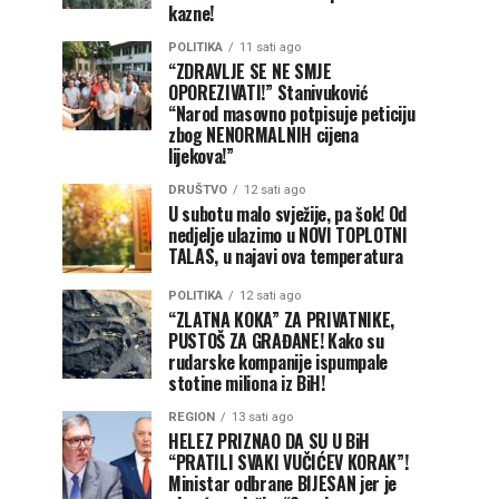
kazne!
POLITIKA
11 sati ago
“ZDRAVLJE SE NE SMJE
OPOREZIVATI!” Stanivuković
“Narod masovno potpisuje peticiju
zbog NENORMALNIH cijena
lijekova!”
DRUŠTVO
12 sati ago
U subotu malo svježije, pa šok! Od
nedjelje ulazimo u NOVI TOPLOTNI
TALAS, u najavi ova temperatura
POLITIKA
12 sati ago
“ZLATNA KOKA” ZA PRIVATNIKE,
PUSTOŠ ZA GRAĐANE! Kako su
rudarske kompanije ispumpale
stotine miliona iz BiH!
REGION
13 sati ago
HELEZ PRIZNAO DA SU U BiH
“PRATILI SVAKI VUČIĆEV KORAK”!
Ministar odbrane BIJESAN jer je