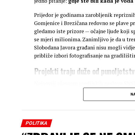
jedno pitanje:
gdje ste bili kada je voda
Prijedor je godinama zarobljenik reprizni
Gomjenice i Brezičana redovno se plave pri 
gledamo iste prizore — očajne ljude koji s
se mjeri milionima. Zanimljivo je da u tre
Slobodana Javora građani nisu mogli vidj
približe izbori fotografisanje na gradiliš
Projekti traju duže od punoljetstv
Najnoviji plasman medijskih naslova SNSD
investicijama” od sedam miliona KM preko 
NA
produbljivanju korita i izgradnji parapetn
Međutim, sama izjava gradonačelnika raz
POLITIKA
Gorka činjenica:
Grado