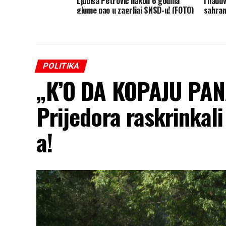
Ljubiša Petrović nakon 6 godina
i nadu
glume pao u zagrljaj SNSD-u! (FOTO)
sahranj
POLITIKA
„K’O DA KOPAJU PAN
Prijedora raskrinkal
a!