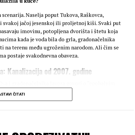
 ulazila u kuće?
h scenarija. Naselja poput Tukova, Raškovca,
svakoj jačoj jesenskoj ili proljetnoj kiši. Svaki put
pasavaju imovinu, potopljena dvorišta i štetu koja
nucima kada je voda bila do grla, gradonačelnika
eti na terenu među ugroženim narodom. Ali čim se
tima postaje svakodnevna obaveza.
a: Kanalizacija od 2007. godine
-a i gradonačelnika Javora govori o “epohalnim
JU “Vode Srpske”, devet mjera zaštite,
STAVI ČITATI
ih zidova.
otkriva razmjere dugogodišnjeg nemara:
načelnik slavodobitno