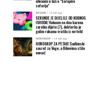
uhvaćen u laži o “Sarajevo
safariju”
REGION
13 sati ago
SEKUNDE JE DIJELILE OD KOBNOG
ISHODA! Vakuum na dnu bazena
zarobio dijete (7), doktorka je
golim rukama vratila iz mrtvih!
HOROSKOP
14 sati ago
HOROSKOP ZA PETAK! Sudbinski
susret za Vage, a Bikovima stiže
novac!