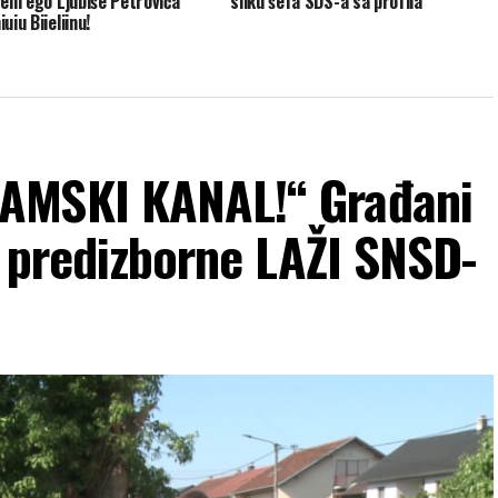
veni ego Ljubiše Petrovića
sliku šefa SDS-a sa profila
uju Bijeljinu!
AMSKI KANAL!“ Građani
i predizborne LAŽI SNSD-