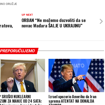
RNO ORUŽJE
UP NEXT
ORBAN “Ne možemo dozvoliti da se
ratova,
novac Mađara ŠALJE U UKRAJINU”
PREPORUČUJEMO
 SRUŠIO NUKLEARNI
Izrael upozorio Ameriku da Iran
ZUM ZA MANJE OD 24 SATA:
sprema ATENTAT NA DONALDA