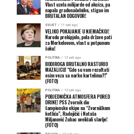
Vlast uzela milijarde od akciza, pa
napala gradonačelnike, stigao im
BRUTALAN ODGOVOR!
SVIJET
11 sati ago
VELIKO POKAJANJE U NJEMAČKOJ!
Narodu prekipjelo, pola države pati
za Merkelovom, vlast u potpunom
šoku!
POLITIKA
12 sati ago
BODIROGA BRUTALNO RASTURIO
MAZALICU! “Gde su vam rezultati
osim veza sa narko kartelima?!”
(FOTO)
POLITIKA
13 sati ago
POBJEDNIČKA ATMOSFERA PORED
DRINE! PSS Zvornik dio
šampionske ekipe na “Zvorničkom
kotliću”, Radojičić i Nataša
Miljanović Zubac uveličali slavlje!
(FOTO)