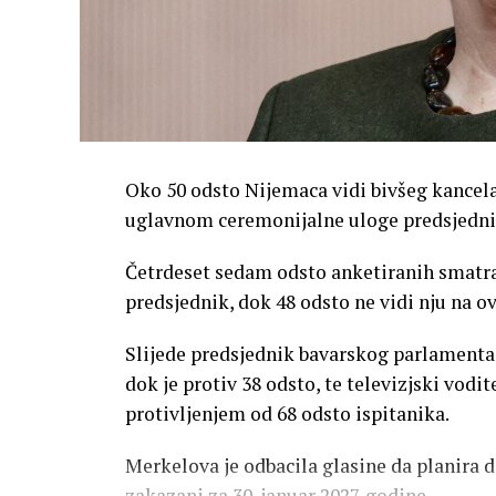
Oko 50 odsto Nijemaca vidi bivšeg kancela
uglavnom ceremonijalne uloge predsjednik
Četrdeset sedam odsto anketiranih smatr
predsjednik, dok 48 odsto ne vidi nju na ov
Slijede predsjednik bavarskog parlamenta 
dok je protiv 38 odsto, te televizjski vodi
protivljenjem od 68 odsto ispitanika.
Merkelova je odbacila glasine da planira d
zakazani za 30. januar 2027. godine.