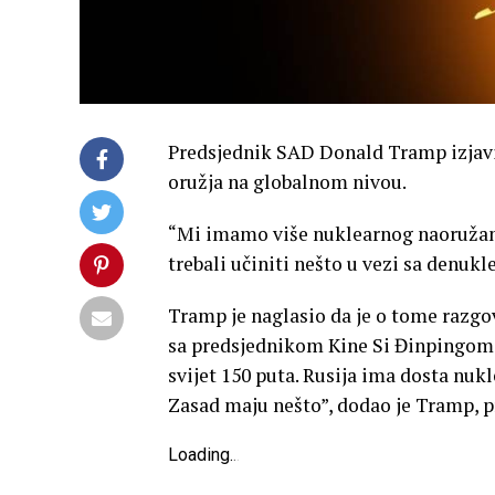
Predsjednik SAD Donald Tramp izjavio
oružja na globalnom nivou.
“Mi imamo više nuklearnog naoružanj
trebali učiniti nešto u vezi sa denukl
Tramp je naglasio da je o tome razg
sa predsjednikom Kine Si Đinpingom,
svijet 150 puta. Rusija ima dosta nuk
Zasad maju nešto”, dodao je Tramp, p
Loading
.
.
.