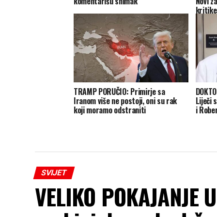
komentarišu snimak
Novi z
kritike
TRAMP PORUČIO: Primirje sa
DOKTO
Iranom više ne postoji, oni su rak
Liječi 
koji moramo odstraniti
i Rober
SVIJET
VELIKO POKAJANJE U