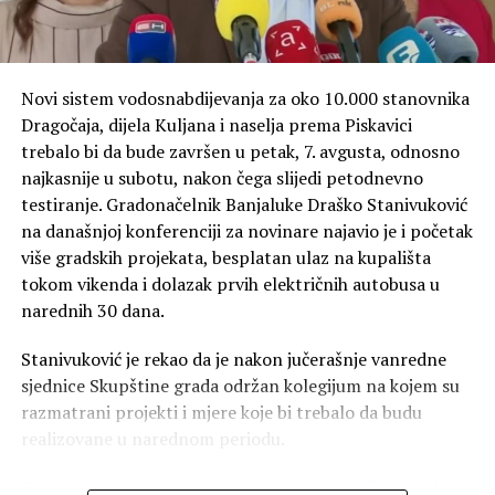
Novi sistem vodosnabdijevanja za oko 10.000 stanovnika
Dragočaja, dijela Kuljana i naselja prema Piskavici
trebalo bi da bude završen u petak, 7. avgusta, odnosno
najkasnije u subotu, nakon čega slijedi petodnevno
testiranje. Gradonačelnik Banjaluke Draško Stanivuković
na današnjoj konferenciji za novinare najavio je i početak
više gradskih projekata, besplatan ulaz na kupališta
tokom vikenda i dolazak prvih električnih autobusa u
narednih 30 dana.
Stanivuković je rekao da je nakon jučerašnje vanredne
sjednice Skupštine grada održan kolegijum na kojem su
razmatrani projekti i mjere koje bi trebalo da budu
realizovane u narednom periodu.
Pet dana testiranja sistema vrijednog 10 miliona KM