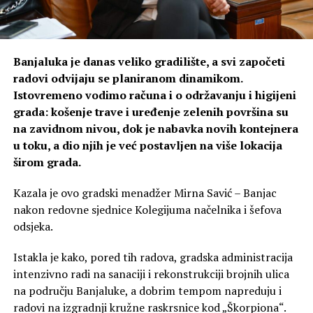
Banjaluka je danas veliko gradilište, a svi započeti
radovi odvijaju se planiranom dinamikom.
Istovremeno vodimo računa i o održavanju i higijeni
grada: košenje trave i uređenje zelenih površina su
na zavidnom nivou, dok je nabavka novih kontejnera
u toku, a dio njih je već postavljen na više lokacija
širom grada.
Kazala je ovo gradski menadžer Mirna Savić – Banjac
nakon redovne sjednice Kolegijuma načelnika i šefova
odsjeka.
Istakla je kako, pored tih radova, gradska administracija
intenzivno radi na sanaciji i rekonstrukciji brojnih ulica
na području Banjaluke, a dobrim tempom napreduju i
radovi na izgradnji kružne raskrsnice kod „Škorpiona“.