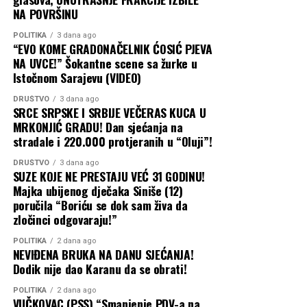
NA POVRŠINU
je najavljeno povećanje stipendija za srednjoškolce i
studente za 50 odsto.
POLITIKA
3 dana ago
“EVO KOME GRADONAČELNIK ĆOSIĆ PJEVA
Stanivuković je rekao i da je uručeno 50 rješenja za
NA UVCE!” Šokantne scene sa žurke u
Istočnom Sarajevu (VIDEO)
legalizaciju i 50 građevinskih dozvola. Prema njegovim
riječima, u posljednje četiri godine legalizovano je oko
DRUŠTVO
3 dana ago
10.000 kuća, dok bi prva dodjela besplatnih placeva
SRCE SRPSKE I SRBIJE VEČERAS KUCA U
MRKONJIĆ GRADU! Dan sjećanja na
trebalo da počne početkom septembra.
stradale i 220.000 protjeranih u “Oluji”!
Najavljeni projekti i mjere obuhvataju vodovodnu i
DRUŠTVO
3 dana ago
saobraćajnu infrastrukturu, uređenje centra, javni
SUZE KOJE NE PRESTAJU VEĆ 31 GODINU!
Majka ubijenog dječaka Siniše (12)
prevoz i podršku porodicama, ali za dio njih tek treba da
poručila “Boriću se dok sam živa da
budu saopšteni precizni rokovi, izvođači i ukupni
zločinci odgovaraju!”
troškovi.
POLITIKA
2 dana ago
NEVIĐENA BRUKA NA DANU SJEĆANJA!
Dodik nije dao Karanu da se obrati!
POLITIKA
2 dana ago
VUČKOVAC (PSS) “Smanjenje PDV-a na