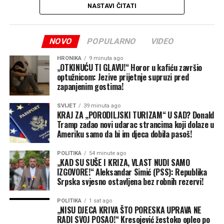
NASTAVI ČITATI
Prema njegovim riječima, privode se kraju radovi na
sistemu vodosnabdijevanja vrijednom deset miliona KM,
koji bi trebalo da poboljša snabdijevanje vodom na
NOVO
POPULARNO
VIDEO
potezu od Dragočaja i dijela Kuljana do Piskavice.
„Radi se o ogromnom zahvatu koji obuhvata oko 10.000
HRONIKA
9 minuta ago
„OTKINUĆU TI GLAVU!“ Horor u kafiću završio
građana. Radovi će biti završeni u petak, zaključno sa
optužnicom: Jezive prijetnje supruzi pred
subotom, nakon čega ćemo pet dana raditi testne faze
zapanjenim gostima!
novog sistema“, rekao je Stanivuković.
SVIJET
39 minuta ago
Zbog najavljenog novog talasa vrućina, Grad je donio
KRAJ ZA „PORODILJSKI TURIZAM“ U SAD? Donald
Tramp zadao novi udarac strancima koji dolaze u
odluku da ulaz na Akvanu i ostala gradska kupališta bude
Ameriku samo da bi im djeca dobila pasoš!
besplatan u petak, subotu i nedjelju, odnosno od 7. do 9.
avgusta.
POLITIKA
54 minute ago
„KAD SU SUŠE I KRIZA, VLAST NUDI SAMO
Počinju radovi na garaži i obnova Parka Petar Kočić
IZGOVORE!“ Aleksandar Simić (PSS): Republika
Srpska svjesno ostavljena bez robnih rezervi!
Stanivuković je najavio početak radova na prvoj javnoj
garaži u Banjaluci, kao i potpisivanje ugovora za obnovu
POLITIKA
1 sat ago
Parka Petar Kočić i šireg dijela centra grada.
„NISU DJECA KRIVA ŠTO PORESKA UPRAVA NE
RADI SVOJ POSAO!“ Kresojević žestoko opleo po