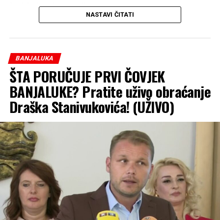
čovjeka i svake porodice.
NASTAVI ČITATI
“Jer za nas besplatna legalizacija nije trošak, već
investicija u ljude, u njihove domove i u jaču Banjaluku”,
zaključio je Stanivuković.
BANJALUKA
Nezavisne
ŠTA PORUČUJE PRVI ČOVJEK
BANJALUKE? Pratite uživo obraćanje
Draška Stanivukovića! (UŽIVO)