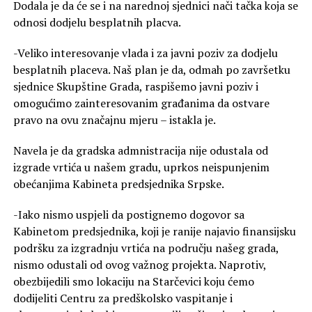
Dodala je da će se i na narednoj sjednici nači tačka koja se
odnosi dodjelu besplatnih placva.
-Veliko interesovanje vlada i za javni poziv za dodjelu
besplatnih placeva. Naš plan je da, odmah po završetku
sjednice Skupštine Grada, raspišemo javni poziv i
omogućimo zainteresovanim građanima da ostvare
pravo na ovu značajnu mjeru – istakla je.
Navela je da gradska admnistracija nije odustala od
izgrade vrtića u našem gradu, uprkos neispunjenim
obećanjima Kabineta predsjednika Srpske.
-Iako nismo uspjeli da postignemo dogovor sa
Kabinetom predsjednika, koji je ranije najavio finansijsku
podršku za izgradnju vrtića na području našeg grada,
nismo odustali od ovog važnog projekta. Naprotiv,
obezbijedili smo lokaciju na Starčevici koju ćemo
dodijeliti Centru za predškolsko vaspitanje i