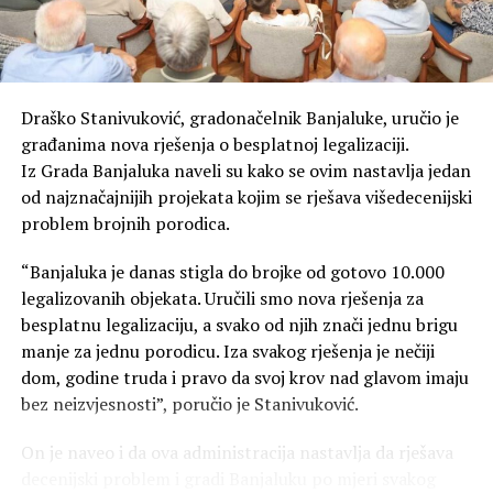
Draško Stanivuković, gradonačelnik Banjaluke, uručio je
građanima nova rješenja o besplatnoj legalizaciji.
Iz Grada Banjaluka naveli su kako se ovim nastavlja jedan
od najznačajnijih projekata kojim se rješava višedecenijski
problem brojnih porodica.
“Banjaluka je danas stigla do brojke od gotovo 10.000
legalizovanih objekata. Uručili smo nova rješenja za
besplatnu legalizaciju, a svako od njih znači jednu brigu
manje za jednu porodicu. Iza svakog rješenja je nečiji
dom, godine truda i pravo da svoj krov nad glavom imaju
bez neizvjesnosti”, poručio je Stanivuković.
On je naveo i da ova administracija nastavlja da rješava
decenijski problem i gradi Banjaluku po mjeri svakog