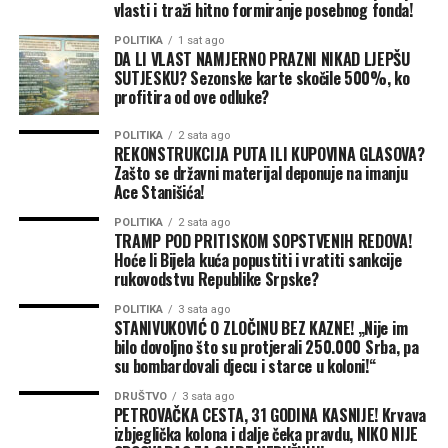
vlasti i traži hitno formiranje posebnog fonda!
Projekat bi trebalo da obuhvati novo popločavanje,
uređenje Staklenca i postavljanje sadržaja inspirisanih
POLITIKA
1 sat ago
DA LI VLAST NAMJERNO PRAZNI NIKAD LJEPŠU
Petrom Kočićem i njegovim djelima, uključujući motiv
SUTJESKU? Sezonske karte skočile 500%, ko
bika.
profitira od ove odluke?
„Centar grada će dobiti širu i bolju sliku“, rekao je
POLITIKA
2 sata ago
gradonačelnik. Najavio je i projektovanje pasarele koja bi
REKONSTRUKCIJA PUTA ILI KUPOVINA GLASOVA?
Zašto se državni materijal deponuje na imanju
vodila prema Kastelu, kao i početak izgradnje mosta u
Ace Stanišića!
Docu. Prema njegovim riječima, do 15. septembra
trebalo bi da budu uređena sva dječija igrališta na
POLITIKA
2 sata ago
TRAMP POD PRITISKOM SOPSTVENIH REDOVA!
području grada.
Hoće li Bijela kuća popustiti i vratiti sankcije
rukovodstvu Republike Srpske?
Do kraja avgusta planiran je izbor najboljeg rješenja i
POLITIKA
3 sata ago
izvođača za završetak projekta gondole od područja
STANIVUKOVIĆ O ZLOČINU BEZ KAZNE! „Nije im
Termi do vrha Banj brda.
bilo dovoljno što su protjerali 250.000 Srba, pa
su bombardovali djecu i starce u koloni!“
Stanivuković je najavio i dodatne radove na gradskim
DRUŠTVO
3 sata ago
ulicama i vodovodnoj mreži, dok bi Banjaluka u narednih
PETROVAČKA CESTA, 31 GODINA KASNIJE! Krvava
30 dana trebalo da dobije prve električne autobuse.
izbjeglička kolona i dalje čeka pravdu, NIKO NIJE