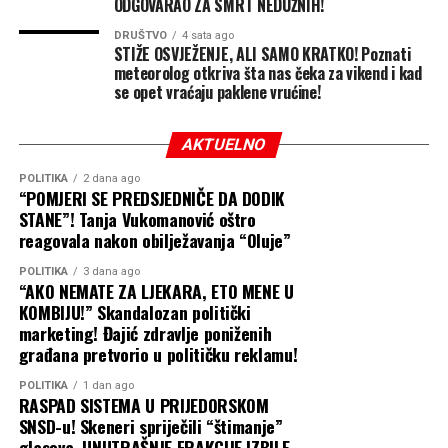
ODGOVARAO ZA SMRT NEDUŽNIH!
Detalji o broju vozila, linijama i vrijednosti nabavke nisu
saopšteni.
DRUŠTVO
4 sata ago
STIŽE OSVJEŽENJE, ALI SAMO KRATKO! Poznati
meteorolog otkriva šta nas čeka za vikend i kad
Završene četiri mjere podrške
se opet vraćaju paklene vrućine!
Govoreći o programu „Banjaluka pruža više“,
Stanivuković je rekao da su realizovane prve četiri od
AKTUELNO
šest najavljenih mjera.
POLITIKA
2 dana ago
“POMJERI SE PREDSJEDNIČE DA DODIK
Izdvajanja za proslavu mature povećana su za 25 odsto,
STANE”! Tanja Vukomanović oštro
podrška za vantjelesnu oplodnju za 1.000 KM, dok je za
reagovala nakon obilježavanja “Oluje”
najbolje rangirane studente na fakultetima obezbijeđeno
POLITIKA
3 dana ago
dodatnih 200 KM.
“AKO NEMATE ZA LJEKARA, ETO MENE U
KOMBIJU!” Skandalozan politički
Subvencije za boravak djece u privatnim predškolskim
marketing! Đajić zdravlje poniženih
građana pretvorio u političku reklamu!
ustanovama povećane su za 30 odsto.
POLITIKA
1 dan ago
U ponedjeljak bi trebalo da bude otvoren javni poziv
RASPAD SISTEMA U PRIJEDORSKOM
putem kojeg će roditelji moći da se prijave za
SNSD-u! Skeneri spriječili “štimanje”
jednokratnu podršku od 100 KM za prvačiće. Za oktobar
glasova, UNUTRAŠNJE FRAKCIJE IZBILE