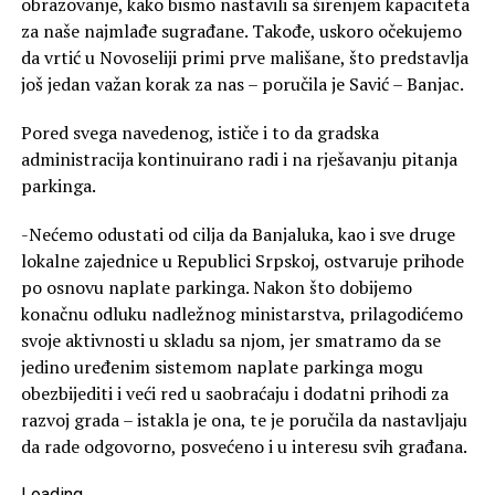
obrazovanje, kako bismo nastavili sa širenjem kapaciteta
za naše najmlađe sugrađane. Takođe, uskoro očekujemo
da vrtić u Novoseliji primi prve mališane, što predstavlja
još jedan važan korak za nas – poručila je Savić – Banjac.
Pored svega navedenog, ističe i to da gradska
administracija kontinuirano radi i na rješavanju pitanja
parkinga.
-Nećemo odustati od cilja da Banjaluka, kao i sve druge
lokalne zajednice u Republici Srpskoj, ostvaruje prihode
po osnovu naplate parkinga. Nakon što dobijemo
konačnu odluku nadležnog ministarstva, prilagodićemo
svoje aktivnosti u skladu sa njom, jer smatramo da se
jedino uređenim sistemom naplate parkinga mogu
obezbijediti i veći red u saobraćaju i dodatni prihodi za
razvoj grada – istakla je ona, te je poručila da nastavljaju
da rade odgovorno, posvećeno i u interesu svih građana.
Loading
.
.
.