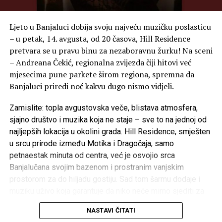
Ljeto u Banjaluci dobija svoju najveću muzičku poslasticu
– u petak, 14. avgusta, od 20 časova, Hill Residence
pretvara se u pravu binu za nezaboravnu žurku! Na sceni
– Andreana Čekić, regionalna zvijezda čiji hitovi već
mjesecima pune parkete širom regiona, spremna da
Banjaluci priredi noć kakvu dugo nismo vidjeli.
Zamislite: topla avgustovska veče, blistava atmosfera,
sjajno društvo i muzika koja ne staje – sve to na jednoj od
najljepših lokacija u okolini grada. Hill Residence, smješten
u srcu prirode između Motika i Dragočaja, samo
petnaestak minuta od centra, već je osvojio srca
Banjalučana svojim bazenom i prostranim vanjskim
prostorom za do hiljadu gostiju. Sad tom šarmu dodaje i
muziku uživo koja garantuje da niko neće mirno sjediti za
stolom!
NASTAVI ČITATI
Ovo je veče kada se spajaju luksuz, opuštenost i prava