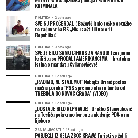
„Moraće da reaguje Ustavni sud, a tu dilemu može da
KRIMINALA
Prema riječima Medojevića, sve ostalo je foliranje i
riješi moj Aleksej, samo da mi iz Ustavnog suda ne kažu
prazna retorika.
POLITIKA
2 sata ago
da moraju da se upoznaju sa materijom“, rekao je
SVE SU PROĆERDALI! Božović iznio teške optužbe
Knežević.
na račun vrha RS „Nisu zaštitili narod i
Republiku!“
Lider DNP-a tvrdi i da njegova stranka ima podršku
između 13 i 15 odsto birača i da, prema njegovoj
POLITIKA
3 sata ago
SVE JE BILO SAMO CIRKUS ZA NAROD! Tenzijama
procjeni, buduću vladu neće biti moguće formirati bez
krili šta su PRODALI AMERIKANCIMA – brutalna
DNP-a.
istina o mandatu Cvijanovićeve!
„Oni imaju problem sa mnom i neće me zaustaviti u
POLITIKA
12 sati ago
„RADIMO, NE STAJEMO!“ Nebojša Drinić poslao
iznošenju istine. Mnogi ne mogu da me pogledaju u oči,
moćnu poruku “PSS spremno ulazi u borbu od
postoji strah između onoga što mogu da kažem i onoga
TREBINJA DO NOVOG GRADA” (VIDEO)
što ću već da kažem“, naveo je Knežević.
POLITIKA
12 sati ago
„DOSTA JE BILO NEPRAVDE!“ Draško Stanivuković
On je ocijenio i da je izlazak DNP-a iz vlade otvorio
i u Tesliću pokrenuo borbu za ukidanje PDV-a na
prostor Spajiću, službama i bivšim partnerima te stranke
lijekove
da pokušaju da politički oslabe DNP, ali tvrdi da u tome
ZANIMLJIVOSTI
13 sati ago
nisu uspjeli.
POBJEGLI IZ SELA ZBOG KRAVA! Turisti se žalili