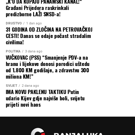
„K’O DA KOPAJU PANAMSKI KANAL!“
Knežević je najavio da će njegova stranka zatražiti
Građani Prijedora raskrinkali
podršku svih poslaničkih klubova, uključujući i dosadašnje
predizborne LAŽI SNSD-a!
koalicione partnere.
DRUŠTVO
1 dan ago
31 GODINA OD ZLOČINA NA PETROVAČKOJ
On je ocijenio da slanje predstavnika Crne Gore u Knin
CESTI! Danas se odaje počast stradalim
predstavlja poseban problem imajući u vidu da, prema
civilima!
popisnim podacima, Srbi čine oko trećinu stanovništva
Crne Gore, kao i da je, prema njegovoj procjeni, ogromna
POLITIKA
3 dana ago
VUČKOVAC (PSS) “Smanjenje PDV-a na
većina građana protiv učešća predstavnika države na
hranu i lijekove donosi porodici uštedu
proslavi „Oluje“.
od 1.800 KM godišnje, a zdravstvu 300
miliona KM!”
Odluku Ministarstva spoljnih poslova nazvao je
„zastiđem“ i ocijenio da je ona pokazatelj da je Crna Gora
SVIJET
2 dana ago
IMA NOVU PAKLENU TAKTIKU Putin
postala „zatoćenik Hrvatske“.
udario Kijev gdje najviše boli, svijetu
prijeti novi haos
„Po stoti put zabija se nož u leđa Srbiji, a najgore je što ti
ljudi iznova svakog 4. avgusta prolaze kroz taj košmar,
pakao i pogrom“, rekao je Knežević.
On je podsjetio da su pojedini funkcioneri i stranke