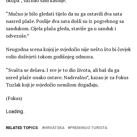
okupa”, saznao sam kasnije.
“Mučno je bilo gledati tijelo da su ga ostavili dva sata
nasred plaže. Poslije dva sata došli su iz pogrebnog sa
sandukom. Cijela plaža gleda, staviše ga u sanduk i
odvezoše.”
Neugodna scena kojoj je svjedočio nije nešto što bi čovjek
volio doživjeti tokom godišnjeg odmora.
“Svašta se dešava. I sve je to dio života, ali baš da ga
usred plaže onako ostave. Nadrealno”, kazao je za Fokus
Tuzlak koji je svjedočio nemilom događaju.
(Fokus)
Loading
.
.
.
RELATED TOPICS:
HRVATSKA
PREMINUO TURISTA