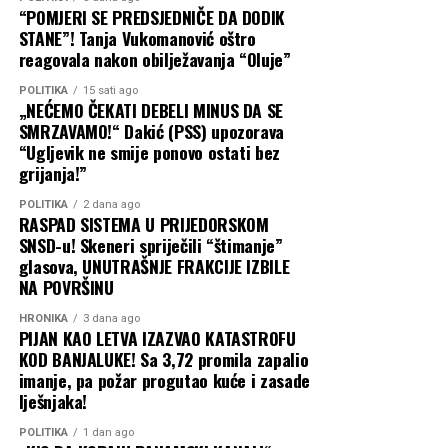
uz Satlera. Što znači da sam bio u pravu“, kazao je
“POMJERI SE PREDSJEDNIČE DA DODIK
Knežević.
STANE”! Tanja Vukomanović oštro
reagovala nakon obilježavanja “Oluje”
Dodao je da su rekonstrukcija i takozvani premijerski sat
održani dok je on boravio u SAD i ocijenio da je način na
POLITIKA
15 sati ago
„NEĆEMO ČEKATI DEBELI MINUS DA SE
koji je Spajić predstavljao pojedine kadrove pokazao
SMRZAVAMO!“ Dakić (PSS) upozorava
koliko ih zaista cijeni.
“Ugljevik ne smije ponovo ostati bez
grijanja!”
Interpelacija zbog Knina: „Da vidimo da li
POLITIKA
2 dana ago
je zaista bilo – ne u moje ime“
RASPAD SISTEMA U PRIJEDORSKOM
SNSD-u! Skeneri spriječili “štimanje”
glasova, UNUTRAŠNJE FRAKCIJE IZBILE
Knežević je istovremeno najavio da će DNP pokrenuti
NA POVRŠINU
interpelaciju o radu Ministarstva spoljnih poslova i šefa
diplomatije Ervina Ibrahimovića, poslije odluke da
HRONIKA
3 dana ago
PIJAN KAO LETVA IZAZVAO KATASTROFU
otpravnik poslova Ambasade Crne Gore u Zagrebu
KOD BANJALUKE! Sa 3,72 promila zapalio
prisustvuje državnoj proslavi godišnjice „Oluje“ u Kninu.
imanje, pa požar progutao kuće i zasade
lješnjaka!
Za pokretanje interpelacije potrebno je 27 potpisa
poslanika. Kako DNP sama nema dovoljan broj mandata,
POLITIKA
1 dan ago