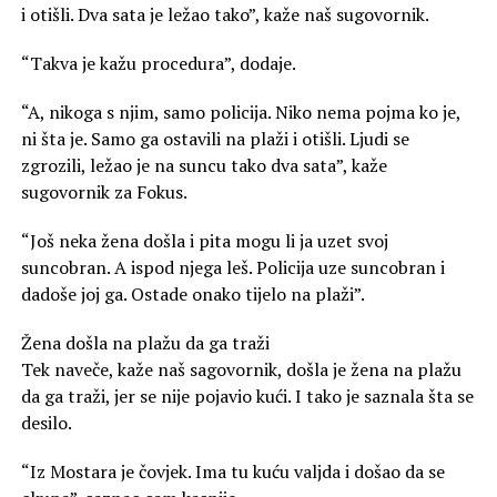
i otišli. Dva sata je ležao tako”, kaže naš sugovornik.
“Takva je kažu procedura”, dodaje.
“A, nikoga s njim, samo policija. Niko nema pojma ko je,
ni šta je. Samo ga ostavili na plaži i otišli. Ljudi se
zgrozili, ležao je na suncu tako dva sata”, kaže
sugovornik za Fokus.
“Još neka žena došla i pita mogu li ja uzet svoj
suncobran. A ispod njega leš. Policija uze suncobran i
dadoše joj ga. Ostade onako tijelo na plaži”.
Žena došla na plažu da ga traži
Tek naveče, kaže naš sagovornik, došla je žena na plažu
da ga traži, jer se nije pojavio kući. I tako je saznala šta se
desilo.
“Iz Mostara je čovjek. Ima tu kuću valjda i došao da se