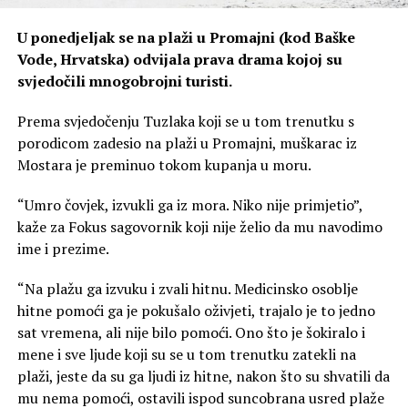
U ponedjeljak se na plaži u Promajni (kod Baške
Vode, Hrvatska) odvijala prava drama kojoj su
svjedočili mnogobrojni turisti.
Prema svjedočenju Tuzlaka koji se u tom trenutku s
porodicom zadesio na plaži u Promajni, muškarac iz
Mostara je preminuo tokom kupanja u moru.
“Umro čovjek, izvukli ga iz mora. Niko nije primjetio”,
kaže za Fokus sagovornik koji nije želio da mu navodimo
ime i prezime.
“Na plažu ga izvuku i zvali hitnu. Medicinsko osoblje
hitne pomoći ga je pokušalo oživjeti, trajalo je to jedno
sat vremena, ali nije bilo pomoći. Ono što je šokiralo i
mene i sve ljude koji su se u tom trenutku zatekli na
plaži, jeste da su ga ljudi iz hitne, nakon što su shvatili da
mu nema pomoći, ostavili ispod suncobrana usred plaže