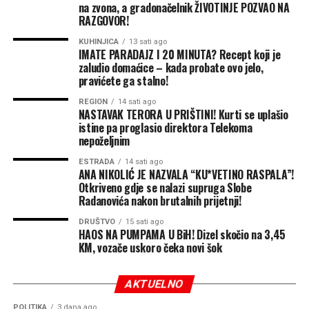
na zvona, a gradonačelnik ŽIVOTINJE POZVAO NA
RAZGOVOR!
Posebno se osvrnuo na rekonstrukciju Vlade Crne Gore,
za koju tvrdi da je pripremana bez znanja DNP-a dok se
KUHINJICA
13 sati ago
IMATE PARADAJZ I 20 MINUTA? Recept koji je
on nalazio u Sjedinjenim Američkim Državama.
zaludio domaćice – kada probate ovo jelo,
pravićete ga stalno!
Prema njegovim riječima, Jelena Borovinić Bojović je
ranije željela da Podgoricu uvede u prinudnu upravu, da
REGION
14 sati ago
NASTAVAK TERORA U PRIŠTINI! Kurti se uplašio
bi potom dobila mjesto potpredsjednice Vlade, dok je
istine pa proglasio direktora Telekoma
gradonačelnik Podgorice Saša Mujović ostao na funkciji.
nepoželjnim
Knežević je podsjetio i da se ranije tvrdilo da će DNP
ESTRADA
14 sati ago
smijeniti Mujovića.
ANA NIKOLIĆ JE NAZVALA “KU*VETINO RASPALA”!
Otkriveno gdje se nalazi supruga Slobe
On je ustavne promjene doveo u vezu sa
Radanovića nakon brutalnih prijetnji!
rekonstrukcijom Vlade i ocijenio da su one dogovorene
DRUŠTVO
15 sati ago
sa Demokratskom partijom socijalista uz učešće šefa
HAOS NA PUMPAMA U BiH! Dizel skočio na 3,45
KM, vozače uskoro čeka novi šok
Delegacije EU u Crnoj Gori Johana Satlera.
„Ustavne promjene su bile uslov da dođe do
AKTUELNO
rekonstrukcije Vlade, a onda su dogovorene sa DPS-om
POLITIKA
3 dana ago