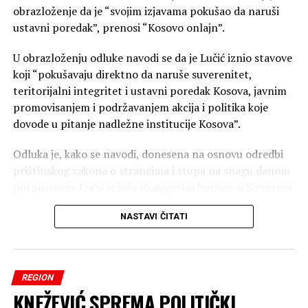
obrazloženje da je “svojim izjavama pokušao da naruši
ustavni poredak”, prenosi “Kosovo onlajn”.
U obrazloženju odluke navodi se da je Lučić iznio stavove
koji “pokušavaju direktno da naruše suverenitet,
teritorijalni integritet i ustavni poredak Kosova, javnim
promovisanjem i podržavanjem akcija i politika koje
dovode u pitanje nadležne institucije Kosova”.
Odluka je, kako se navodi, donesena na osnovu odredbi
prištinskog zakona o strancima i stupa na snagu danom
potpisivanja. Lučić je juče (6.avgusta) boravio u Sjevernoj
Mitrovici i najavio da će na Kosovu i Metohiji biti
NASTAVI ČITATI
otvoreno šest novih objekata te kompanije i da će biti
novih ulaganja u poboljšanje kvaliteta fiksne telefonije u
dijelovima Kosmeta gdje žive Srbi.
REGION
Nije dobio zvaničnu informaciju
KNEŽEVIĆ SPREMA POLITIČKI