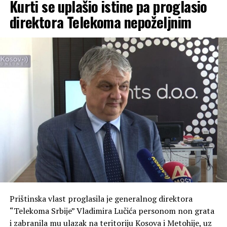
Kurti se uplašio istine pa proglasio
direktora Telekoma nepoželjnim
Prištinska vlast proglasila je generalnog direktora
“Telekoma Srbije” Vladimira Lučića personom non grata
i zabranila mu ulazak na teritoriju Kosova i Metohije, uz