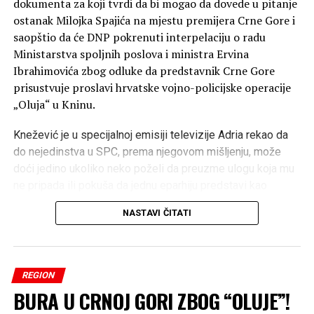
dokumenta za koji tvrdi da bi mogao da dovede u pitanje
ostanak Milojka Spajića na mjestu premijera Crne Gore i
saopštio da će DNP pokrenuti interpelaciju o radu
Ministarstva spoljnih poslova i ministra Ervina
Ibrahimovića zbog odluke da predstavnik Crne Gore
prisustvuje proslavi hrvatske vojno-policijske operacije
„Oluja“ u Kninu.
Knežević je u specijalnoj emisiji televizije Adria rekao da
do nejedinstva u SPC, prema njegovom mišljenju, može
doći jedino ukoliko neko poželi da preuzme ulogu koja mu
ne pripada ili pokuša da jednu eparhiju predstavi kao
posebnu u odnosu na ostale.
NASTAVI ČITATI
„Ja se Bogu molim da ne dođe do nejedinstva Crkve. Do
nejedinstva Crkve može doći jedino ako neko želi da bude
patrijarh umjesto patrijarha i ako neko želi i smatra da
neku od eparhija predstavi posebnom u odnosu na
REGION
druge“, kazao je Knežević.
BURA U CRNOJ GORI ZBOG “OLUJE”!