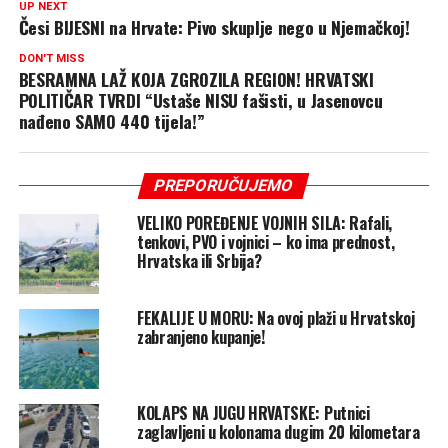
UP NEXT
Česi BIJESNI na Hrvate: Pivo skuplje nego u Njemačkoj!
DON'T MISS
BESRAMNA LAŽ KOJA ZGROZILA REGION! HRVATSKI
POLITIČAR TVRDI “Ustaše NISU fašisti, u Jasenovcu
nađeno SAMO 440 tijela!”
PREPORUČUJEMO
VELIKO POREĐENJE VOJNIH SILA: Rafali,
tenkovi, PVO i vojnici – ko ima prednost,
Hrvatska ili Srbija?
FEKALIJE U MORU: Na ovoj plaži u Hrvatskoj
zabranjeno kupanje!
KOLAPS NA JUGU HRVATSKE: Putnici
zaglavljeni u kolonama dugim 20 kilometara