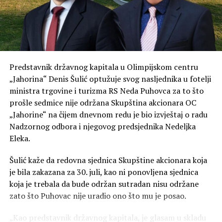
vozilo, jer će obilaziti više biračkih mjesta i pružati
tehničku podršku na terenu. Posao podrazumijeva rad sa
Smartmatic opremom
Zaposleni će biti zaduženi za pružanje prve tehničke
Predstavnik državnog kapitala u Olimpijskom centru
podrške na biračkim mjestima, pomoć članovima biračkih
„Jahorina“ Denis Šulić optužuje svog nasljednika u fotelji
odbora pri korištenju Smartmatic opreme, prijavljivanje
ministra trgovine i turizma RS Neda Puhovca za to što
eventualnih problema i komunikaciju sa nadležnim
prošle sedmice nije održana Skupština akcionara OC
službama tokom izbornog dana.
„Jahorine“ na čijem dnevnom redu je bio izvještaj o radu
Prema oglasu, 3. oktobar biće rezervisan za instalaciju i
Nadzornog odbora i njegovog predsjednika Nedeljka
pripremu biračkih mjesta, dok će 4. oktobra angažovani
Eleka.
radnici biti prisutni tokom cijelog izbornog dana, od
Šulić kaže da redovna sjednica Skupštine akcionara koja
ranih jutarnjih časova do zatvaranja biračkih mjesta.
je bila zakazana za 30. juli, kao ni ponovljena sjednica
Prijave za obje pozicije otvorene su do 27. avgusta, a
koja je trebala da bude održan sutradan nisu održane
poslodavac navodi da će kontaktirati samo kandidate koji
zato što Puhovac nije uradio ono što mu je posao.
prođu početne selekcione korake.
„Kao predstavnik državnog kapitala, je glasam u skladu