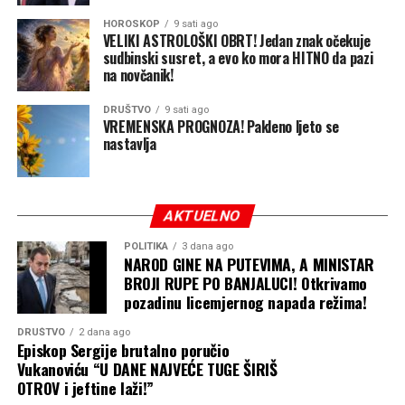
izvještaju tog akcionarnog društva, jer je izvještaj sa
HOROSKOP
9 sati ago
VELIKI ASTROLOŠKI OBRT! Jedan znak očekuje
preporukom vraćen na doradu IRB-u RS“.
sudbinski susret, a evo ko mora HITNO da pazi
na novčanik!
„IRB je taj koji daje upute kako će se glasati. Vlada RS je
samo ta koja to potvrđuje“, rekao je između ostalog
DRUŠTVO
9 sati ago
Puhovac za Aloonline.
VREMENSKA PROGNOZA! Pakleno ljeto se
nastavlja
Na pitanje da prokomentariše ovu izjavu ministra
Puhovca, Šulić je kratko rekao: „Ja mislim da je Vlada
iznad IRB-a“.
AKTUELNO
Podsjećamo, Elek je 12. jula naveče smijenjen sa funkcije
POLITIKA
3 dana ago
NAROD GINE NA PUTEVIMA, A MINISTAR
direktora „Sarajevo-gasa“ nakon što su svi članovi
BROJI RUPE PO BANJALUCI! Otkrivamo
Upravnog odbora po nalogu lidera SNSD-a Milorada
pozadinu licemjernog napada režima!
Dodika glasali za njegovu smjenu.
DRUŠTVO
2 dana ago
Episkop Sergije brutalno poručio
Mediji bliski vlasti tada su objavili i da je isključen iz
Vukanoviću “U DANE NAJVEĆE TUGE ŠIRIŠ
SNSD-a i da će biti uklonjen i sa funkcije v.d. predsjednika
OTROV i jeftine laži!”
Nadzornog odbora OC „Jahorina“.