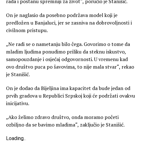
rada i postanu spremniji za život“, poručio je Stanišić.
On je naglasio da posebno podržava model koji je
predložen u Banjaluci, jer se zasniva na dobrovoljnosti i
civilnom pristupu.
„Ne radi se o nametanju bilo čega. Govorimo o tome da
mladim ljudima ponudimo priliku da steknu iskustvo,
samopouzdanje i osjećaj odgovornosti. U vremenu kad
ovo društvo puca po šavovima, to nije mala stvar“, rekao
je Stanišić.
On je dodao da Bijeljina ima kapacitet da bude jedan od
prvih gradova u Republici Srpskoj koji će podržati ovakvu
inicijativu.
„Ako želimo zdravo društvo, onda moramo početi
ozbiljno da se bavimo mladima“, zaključio je Stanišić.
Loading
.
.
.