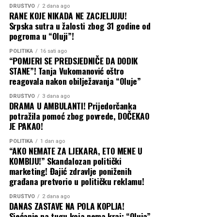
DRUŠTVO
2 dana ago
RANE KOJE NIKADA NE ZACJELJUJU!
Nijedna od tih smjena još nije realizovana, a CAPITAL je
Srpska sutra u žalosti zbog 31 godine od
prije desetak dana objavio da je Elek podnio tužbu pred
pogroma u “Oluji”!
Osnovnim sudom u Sokocu i tražio poništenje odluke o
njegovoj smjeni sa mjesta generalnog direktora
POLITIKA
16 sati ago
“POMJERI SE PREDSJEDNIČE DA DODIK
Sarajevo-gasa. Sud mu je izašao u susret i donio
STANE”! Tanja Vukomanović oštro
privremenu mjeru kojom se zabranjuje sprovođenje
reagovala nakon obilježavanja “Oluje”
odluke Upravnog odbora „Sarajevo-gasa“ o njegovoj
smjeni.
DRUŠTVO
3 dana ago
DRAMA U AMBULANTI! Prijedorčanka
potražila pomoć zbog povrede, DOČEKAO
Podsjećamo i da je CAPITAL godinama unazad pisao o
JE PAKAO!
Eleku i njegovim poslovnim potezima pogotovo u vezi sa
javnim nabavkama OC Jahorina, što je privuklo i pažnju
POLITIKA
1 dan ago
“AKO NEMATE ZA LJEKARA, ETO MENE U
Tužilaštva BiH. Branio se uglavnom lažima i klevetom,
KOMBIJU!” Skandalozan politički
zbog čega je pravosnažno osuđen i suočen sa još
marketing! Đajić zdravlje poniženih
nekoliko tužbi.
građana pretvorio u političku reklamu!
Capital
DRUŠTVO
2 dana ago
DANAS ZASTAVE NA POLA KOPLJA!
Sjećanje na tugu koja nema kraj: “Oluja”