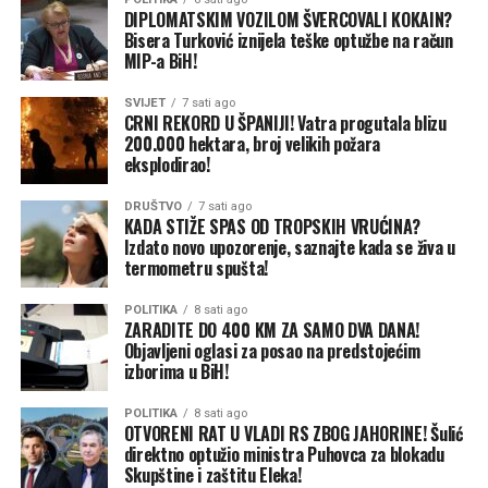
propisanom procedurom sazvati vanrednu skupštinu i
DIPLOMATSKIM VOZILOM ŠVERCOVALI KOKAIN?
javnost će o svemu biti obaviještena“, kaže Šulić.
Bisera Turković iznijela teške optužbe na račun
MIP-a BiH!
Na pitanje da li će na dnevnom redu biti i prijedlog za
smjenu predsjednika Nadzornog odbora OC „Jahorina“
SVIJET
7 sati ago
CRNI REKORD U ŠPANIJI! Vatra progutala blizu
Nedeljka Eleka, Šulić kratko kaže: „Sve može biti na
200.000 hektara, broj velikih požara
dnevnom redu“.
eksplodirao!
Kada je u pitanju dnevni red, Šulić precizira da on kao
DRUŠTVO
7 sati ago
KADA STIŽE SPAS OD TROPSKIH VRUĆINA?
predstavnik državnog kapitala koji čini preko 90 odsto
Izdato novo upozorenje, saznajte kada se živa u
ukupnog kapitala u OC „Jahorina“ predlaže dnevni red
termometru spušta!
za vanrednu skupštinu.
POLITIKA
8 sati ago
ZARADITE DO 400 KM ZA SAMO DVA DANA!
„Ja predlažem dnevni red, a od Vlade, odnosno od
Objavljeni oglasi za posao na predstojećim
resornog ministra dobijam preporuke za glasanje“,
izborima u BiH!
objašnjava Šulić.
POLITIKA
8 sati ago
OTVORENI RAT U VLADI RS ZBOG JAHORINE! Šulić
Ministar trgovine i turizma Ned Puhovac nije odgovarao
direktno optužio ministra Puhovca za blokadu
na pozive CAPITAL-a, a u petak je izjavio da se „na
Skupštine i zaštitu Eleka!
Skupštini akcionara nije moglo glasati o finansijskom