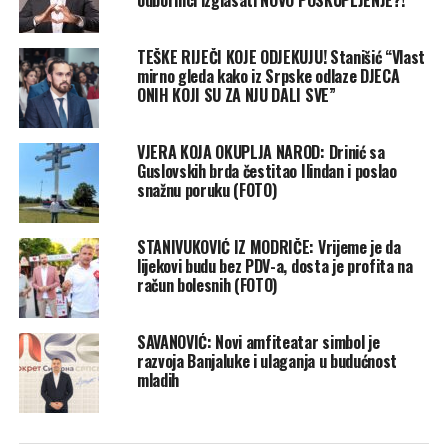
TEŠKE RIJEČI KOJE ODJEKUJU! Stanišić “Vlast
mirno gleda kako iz Srpske odlaze DJECA
ONIH KOJI SU ZA NJU DALI SVE”
VJERA KOJA OKUPLJA NAROD: Drinić sa
Guslovskih brda čestitao Ilindan i poslao
snažnu poruku (FOTO)
STANIVUKOVIĆ IZ MODRIČE: Vrijeme je da
lijekovi budu bez PDV-a, dosta je profita na
račun bolesnih (FOTO)
SAVANOVIĆ: Novi amfiteatar simbol je
razvoja Banjaluke i ulaganja u budućnost
mladih