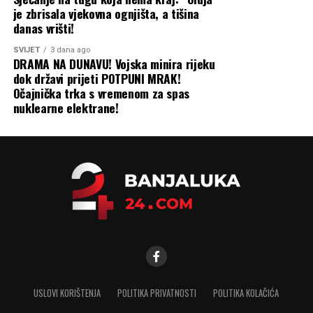
je zbrisala vjekovna ognjišta, a tišina
danas vrišti!
SVIJET
3 dana ago
DRAMA NA DUNAVU! Vojska minira rijeku
dok državi prijeti POTPUNI MRAK!
Očajnička trka s vremenom za spas
nuklearne elektrane!
USLOVI KORIŠTENJA
POLITIKA PRIVATNOSTI
POLITIKA KOLAČIĆA