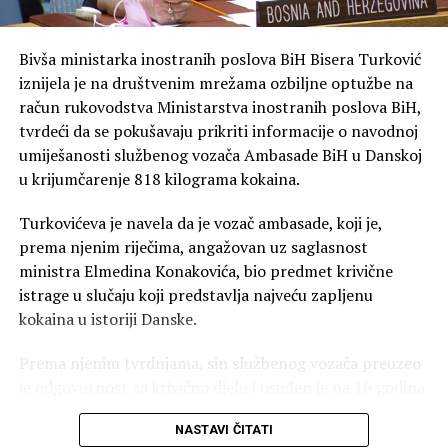
Bivša ministarka inostranih poslova BiH Bisera Turković
iznijela je na društvenim mrežama ozbiljne optužbe na
račun rukovodstva Ministarstva inostranih poslova BiH,
tvrdeći da se pokušavaju prikriti informacije o navodnoj
umiješanosti službenog vozača Ambasade BiH u Danskoj
u krijumčarenje 818 kilograma kokaina.
Turkovićeva je navela da je vozač ambasade, koji je,
prema njenim riječima, angažovan uz saglasnost
ministra Elmedina Konakovića, bio predmet krivične
istrage u slučaju koji predstavlja najveću zapljenu
kokaina u istoriji Danske.
Prema njenim tvrdnjama, sin službenog vozača preuzeo
je odgovornost za krivično djelo i osuđen je na 16 godina
zatvora. Kako je navela, on je tokom postupka izjavio da
NASTAVI ČITATI
mu je otac pomagao tako što ga je prevozio, donosio