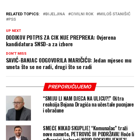
RELATED TOPICS:
BIJELJINA
CIVILNI ROK
MILOŠ STANIŠIĆ
PSS
UP NEXT
DODIKOV POTPIS ZA CIK NIJE PREPREKA: Ovjerena
kandidatura SNSD-a za izbore
DON'T MISS
SAVIĆ-BANJAC ODGOVORILA MARIČIĆU: Jedan mjesec mu
smeta što se ne radi, drugi što se radi
PREPORUČUJEMO
“SMIJU LI NAM DJECA NA ULICU?!” Oštra
reakcija Bojana Dragića na učestale pucnjave
i obračune
SMEĆE NIKAD SKUPLJE! “Komunalac” traži
nove namete, PETROVIĆ IH PODRŽAVA! Hoće li
odbornici izglasati NOVO POSKUPLJENJE?!