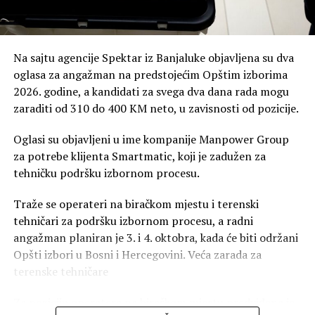
Na sajtu agencije Spektar iz Banjaluke objavljena su dva
oglasa za angažman na predstojećim Opštim izborima
2026. godine, a kandidati za svega dva dana rada mogu
zaraditi od 310 do 400 KM neto, u zavisnosti od pozicije.
Oglasi su objavljeni u ime kompanije Manpower Group
za potrebe klijenta Smartmatic, koji je zadužen za
tehničku podršku izbornom procesu.
Traže se operateri na biračkom mjestu i terenski
tehničari za podršku izbornom procesu, a radni
angažman planiran je 3. i 4. oktobra, kada će biti održani
Opšti izbori u Bosni i Hercegovini. Veća zarada za
terenske tehničare
Za poziciju operatera na biračkom mjestu predviđena je