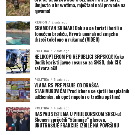
obzira na to da li se te jeseni održavaju izbori.
Umjesto u krevetima, mještani noći provode na
njivama!
“Kada smo u Banjaluci uveli
REGION
2 sata ago
besplatne udžbenike,
SRAMOTAN SNIMAK! Dok su se turisti borili u
tonućem brodiću, Hrvati umirali od smijeha
govorili su da je to
držeći telefone u rukama! (VIDEO)
nemoguće i populistički.
POLITIKA
2 sata ago
Danas, godine kasnije, isti
HELIKOPTEROM PO REPUBLICI SRPSKOJ! Kako
Dodik koristi javne resurse za SNSD, dok CIK
ti koji su nas kritikovali
zatvara oči!
pokušavaju da prepišu naš
POLITIKA
3 sata ago
VLADA RS PREPISUJE OD DRAŠKA
recept, jer su uvidjeli
STANIVUKOVIĆA! Pred izbore se sjetili besplatnih
koliko to narodu znači”,
udžbenika, ali opet napola i o trošku opština!
podsjećaju iz gradske
POLITIKA
4 sata ago
RASPAD SISTEMA U PRIJEDORSKOM SNSD-u!
uprave.
Skeneri spriječili “štimanje” glasova,
UNUTRAŠNJE FRAKCIJE IZBILE NA POVRŠINU