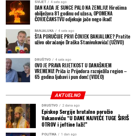
Vlada kopira, ali trošak prebacuje na
SVIJET
4 sata ago
DAN KADA JE SUNCE PALO NA ZEMLJU! Hirošima
opštine
obilježava 81 godinu od užasa, OPOMENA
ČOVJEČANSTVU odjekuje jače nego ikad!
Međutim, razlika između izvornog banjalučkog modela i
BANJALUKA
4 sata ago
republičkog prepisivanja je više nego očigledna. Dok je
ŠTA PORUČUJE PRVI ČOVJEK BANJALUKE? Pratite
Banja Luka iz sopstvenog budžeta u potpunosti
uživo obraćanje Draška Stanivukovića! (UŽIVO)
finansirala udžbenike za svoje školarce, Vlada Srpske u
svoj program ubacuje “sitna slova” i dio tereta prebacuje
DRUŠTVO
4 sata ago
na lokalne zajednice.
OVO JE PRAVA RIJETKOST U DANAŠNJEM
VREMENU! Priča iz Prijedora raznježila region –
Prema najavljenom planu koji obuhvata više od 80.000
65 godina ljubavi i pun dom! (VIDEO)
učenika širom Srpske:
AKTUELNO
Ukupna vrijednost programa:
16 miliona KM
DRUŠTVO
2 dana ago
Episkop Sergije brutalno poručio
Udio Vlade RS:
12 miliona KM
Vukanoviću “U DANE NAJVEĆE TUGE ŠIRIŠ
OTROV i jeftine laži!”
Udio lokalnih zajednica:
4 miliona KM
POLITIKA
1 dan ago