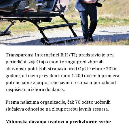
-Nastavljamo da realizujemo mjere koje smo najavili i da
korak po korak unapređujemo podršku našim
porodicama. Povećali smo subvencije za privatne vrtiće
sa ciljem potpunog izjednačavanja cijena boravka u
javnim i privatnim predškolskim ustanovama, a već u
septembru slijedi novčana podrška u iznosu od po 100
KM za sve roditelje prvačića – poručio je gradonačelnik.
Transparensi Internešnel BiH (TI) predstavio je prvi
periodični izvještaj o monitoringu predizbornih
Istakao je da od septembra odnosno oktobra stupa na
aktivnosti političkih stranaka pred Opšte izbore 2026.
snagu i povećanje stipendija za 50 odsto za učenike
godine, u kojem je evidentirano 1.200 uočenih primjera
odnosno studente, a da je Banja Luka ove godine prvi
potencijalne zloupotrebe javnih resursa u periodu od
put podržala i brucoše, najbolje rangirane na svim
raspisivanja izbora do danas.
fakultetima sa po 200 KM.
Prema nalazima organizacije, čak 70 odsto uočenih
Podsjetio je da je Grad u okviru ovogodišnje kampanje
slučajeva odnosi se na zloupotrebu javnih resursa.
već realizovao više značajnih mjera, među kojima su
povećanje izdvajanja za maturske proslave, povećanje
Milionska davanja i radovi u predizborne svrhe
podrške za proces vantjelesne oplodnje sa 4.000 na