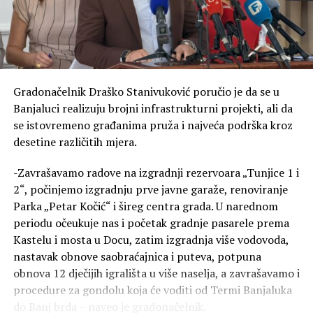
Gradonačelnik Draško Stanivuković poručio je da se u
Banjaluci realizuju brojni infrastrukturni projekti, ali da
se istovremeno građanima pruža i najveća podrška kroz
desetine različitih mjera.
-Zavrašavamo radove na izgradnji rezervoara „Tunjice 1 i
2“, počinjemo izgradnju prve javne garaže, renoviranje
Parka „Petar Kočić“ i šireg centra grada. U narednom
periodu očeukuje nas i početak gradnje pasarele prema
Kastelu i mosta u Docu, zatim izgradnja više vodovoda,
nastavak obnove saobraćajnica i puteva, potpuna
obnova 12 dječijih igrališta u više naselja, a zavrašavamo i
procedure za gondolu koja će voditi od Termi Banjaluka
do Banj brda – naveo je gradonačelnik.