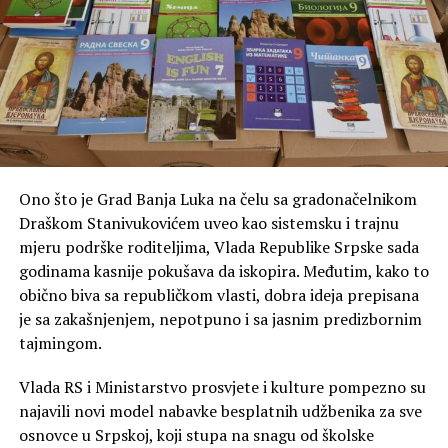
radova. Centralna izborna komisija (CIK) za ove slučajeve
godine.
nije izrekla sankcije.
-Do danas smo za ove namjene uložili oko 13,5 miliona
Iz Transparensi internešnela BiH upozoravaju i na
KM. Trenutno imamo potpisan ugvoro sa 36 privatnih
zabranjeno korištenje prostorija javnih institucija, što
vrtića, a zaključno sa 31. julom imamo 3.215 korisnika
takođe nije cijenjeno kao preuranjena kampanja, kao i na
subvencija – navela je Basara.
izostanak reakcije CIK-a na agresivne kampanje.
Kada je riječ o podršci roditeljima prvačića, najavila je da
„Sve nepravilnosti koje smo upratili i prijavljivali nisu
Ono što je Grad Banja Luka na čelu sa gradonačelnikom
prijave počinju od ponedjeljka, 10. avgusta kada će na
naišle na razumijevanje CIK-a. Izgleda da je CIK spustio
Draškom Stanivukovićem uveo kao sistemsku i trajnu
zvaničnoj internet stranici Grada biti objavljeni poziv i
prag tolerancije. Niz je nepravilnosti — SNSD je
mjeru podrške roditeljima, Vlada Republike Srpske sada
sva potrebna dokumentacija.
organizovao druženje penzionera u Tesliću, sankcija nije
godinama kasnije pokušava da iskopira. Međutim, kako to
bilo, CIK kaže da to nije bila preuranjena izborna
obično biva sa republičkom vlasti, dobra ideja prepisana
kampanja“, poručuju iz Transparensi internešnela BiH.
je sa zakašnjenjem, nepotpuno i sa jasnim predizbornim
tajmingom.
BN
Vlada RS i Ministarstvo prosvjete i kulture pompezno su
najavili novi model nabavke besplatnih udžbenika za sve
osnovce u Srpskoj, koji stupa na snagu od školske