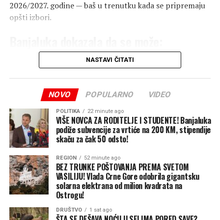
2026/2027. godine — baš u trenutku kada se pripremaju
opšti izbori.
Banjaluka dokazala da se može:
Besplatni udžbenici svake godine, bez
NASTAVI ČITATI
kalkulacija
Dok vladajuća koalicija na nivou Srpske sjeti roditelja i
NOVO
POPULARNO
VIDEO
školaraca samo kada treba sakupljati političke poene u
POLITIKA
22 minute ago
izbornoj godini, Banja Luka već godinama drži lekciju iz
VIŠE NOVCA ZA RODITELJE I STUDENTE! Banjaluka
podiže subvencije za vrtiće na 200 KM, stipendije
odgovorne socijalne politike.
skaču za čak 50 odsto!
Stanivuković je bio prvi koji je hrabro probio led i
REGION
52 minute ago
obezbijedio da svi osnovci u najvećem gradu Srpskoj
BEZ TRUNKE POŠTOVANJA PREMA SVETOM
svake godine potpuno besplatno dobiju komplete
VASILIJU! Vlada Crne Gore odobrila gigantsku
solarna elektrana od milion kvadrata na
udžbenika. U Banjaluci to nije predizborno obećanje, niti
Ostrogu!
jednokratna milostinja — to je standard koji traje i na
koji roditelji sigurno računaju iz godine u godinu, bez
DRUŠTVO
1 sat ago
ŠTA SE DEŠAVA NOĆU U SELIMA PORED SAVE?