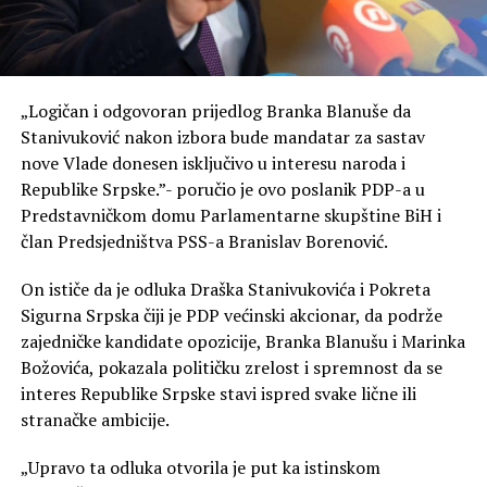
„Logičan i odgovoran prijedlog Branka Blanuše da
Stanivuković nakon izbora bude mandatar za sastav
nove Vlade donesen isključivo u interesu naroda i
Republike Srpske.”- poručio je ovo poslanik PDP-a u
Predstavničkom domu Parlamentarne skupštine BiH i
član Predsjedništva PSS-a Branislav Borenović.
On ističe da je odluka Draška Stanivukovića i Pokreta
Sigurna Srpska čiji je PDP većinski akcionar, da podrže
zajedničke kandidate opozicije, Branka Blanušu i Marinka
Božovića, pokazala političku zrelost i spremnost da se
interes Republike Srpske stavi ispred svake lične ili
stranačke ambicije.
„Upravo ta odluka otvorila je put ka istinskom