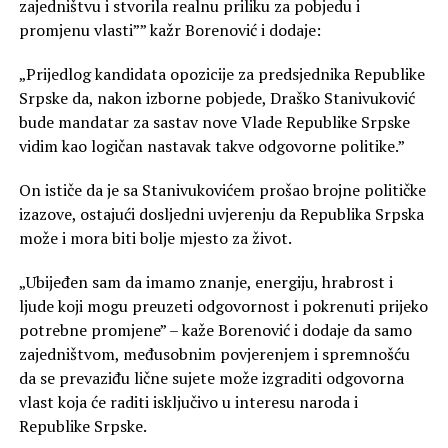
zajedništvu i stvorila realnu priliku za pobjedu i
promjenu vlasti”” kažr Borenović i dodaje:
„Prijedlog kandidata opozicije za predsjednika Republike
Srpske da, nakon izborne pobjede, Draško Stanivuković
bude mandatar za sastav nove Vlade Republike Srpske
vidim kao logičan nastavak takve odgovorne politike.”
On ističe da je sa Stanivukovićem prošao brojne političke
izazove, ostajući dosljedni uvjerenju da Republika Srpska
može i mora biti bolje mjesto za život.
„Ubijeđen sam da imamo znanje, energiju, hrabrost i
ljude koji mogu preuzeti odgovornost i pokrenuti prijeko
potrebne promjene” – kaže Borenović i dodaje da samo
zajedništvom, međusobnim povjerenjem i spremnošću
da se prevaziđu lične sujete može izgraditi odgovorna
vlast koja će raditi isključivo u interesu naroda i
Republike Srpske.