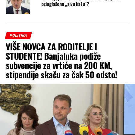
ozloglašenu „sivu listu“?
POLITIKA
VIŠE NOVCA ZA RODITELJE I
STUDENTE! Banjaluka podiže
subvencije za vrtiće na 200 KM,
stipendije skaču za čak 50 odsto!