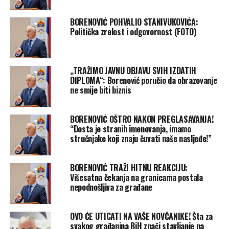
BORENOVIĆ POHVALIO STANIVUKOVIĆA:
Politička zrelost i odgovornost (FOTO)
„TRAŽIMO JAVNU OBJAVU SVIH IZDATIH
DIPLOMA“: Borenović poručio da obrazovanje
ne smije biti biznis
BORENOVIĆ OŠTRO NAKON PREGLASAVANJA!
“Dosta je stranih imenovanja, imamo
stručnjake koji znaju čuvati naše nasljeđe!”
BORENOVIĆ TRAŽI HITNU REAKCIJU:
Višesatna čekanja na granicama postala
nepodnošljiva za građane
OVO ĆE UTICATI NA VAŠE NOVČANIKE! Šta za
svakog građanina BiH znači stavljanje na