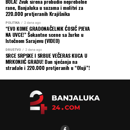
konačno osjetiti rasterećenje, ostaje gorak ukus da se
BOLA! Zvuk sirena probudio neprebolne
rane, Banjaluka u suzama i molitvi za
sudbina osnovaca koristi kao izborni adut. S druge
220.000 protjeranih Krajišnika
strane, Banja Luka je na djelu dokazala da prava briga o
porodici ne zavisi od izbornog kalendara, ostavljajući
POLITIKA
2 dana ago
“EVO KOME GRADONAČELNIK ĆOSIĆ PJEVA
republičku vlast da kaska za idejama koje su u najvećem
NA UVCE!” Šokantne scene sa žurke u
gradu Srpske već odavno postale realnost.
Istočnom Sarajevu (VIDEO)
Banjaluka24
DRUŠTVO
2 dana ago
SRCE SRPSKE I SRBIJE VEČERAS KUCA U
MRKONJIĆ GRADU! Dan sjećanja na
stradale i 220.000 protjeranih u “Oluji”!