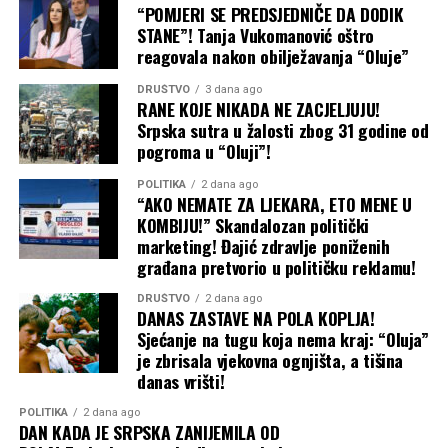
“POMJERI SE PREDSJEDNIČE DA DODIK
STANE”! Tanja Vukomanović oštro
Vlada će u cjelosti pokriti troškove samo za izrazito
reagovala nakon obilježavanja “Oluje”
nerazvijene opštine, dok će ostale lokalne samouprave
morati iz svojih, često već osiromašenih budžeta, da
DRUŠTVO
3 dana ago
RANE KOJE NIKADA NE ZACJELJUJU!
doplaćuju kako bi njihova djeca uopšte dobila ono što
Srpska sutra u žalosti zbog 31 godine od
banjalučki osnovci imaju već godinama.
pogroma u “Oluji”!
Predizborni balon koji puca čim prođu
POLITIKA
2 dana ago
“AKO NEMATE ZA LJEKARA, ETO MENE U
izbori?
KOMBIJU!” Skandalozan politički
marketing! Đajić zdravlje poniženih
Građanima Srpske dobro je poznat obrazac ponašanja
građana pretvorio u političku reklamu!
republičke vlasti: u neizbornim godinama roditelji
DRUŠTVO
2 dana ago
moraju izdvajati i po nekoliko stotina maraka za
DANAS ZASTAVE NA POLA KOPLJA!
opremanje đaka, dok u izbornim godinama naprasno
Sjećanje na tugu koja nema kraj: “Oluja”
“stignu” besplatni udžbenici i jednokratne pomoći.
je zbrisala vjekovna ognjišta, a tišina
danas vrišti!
Predstojeća školska 2026/2027. godina još jednom
POLITIKA
2 dana ago
razotkriva tu praksu. Iako je pohvalno što će dio roditelja
DAN KADA JE SRPSKA ZANIJEMILA OD