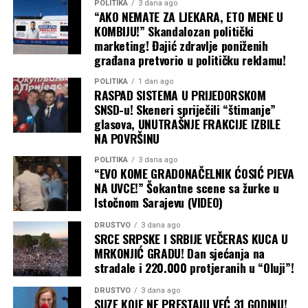
POLITIKA
3 dana ago
“AKO NEMATE ZA LJEKARA, ETO MENE U
“Minimalna temperatura vazduha od 15 do 21, na jugu
KOMBIJU!” Skandalozan politički
do 26, a u višim predjelima od 12. Maksimalna
marketing! Đajić zdravlje poniženih
temperatura vazduha od 32 do 37, u višim predjelima od
građana pretvorio u političku reklamu!
26”, dodaju oni.
POLITIKA
1 dan ago
RASPAD SISTEMA U PRIJEDORSKOM
Ponedjeljak, 10. avgust
SNSD-u! Skeneri spriječili “štimanje”
glasova, UNUTRAŠNJE FRAKCIJE IZBILE
U ponedjeljak će biti sunčano i vruće uz lokalno malu do
NA POVRŠINU
umjerenu oblačnost.
POLITIKA
3 dana ago
“EVO KOME GRADONAČELNIK ĆOSIĆ PJEVA
“Minimalna temperatura vazduha od 14 do 22, na jugu
NA UVCE!” Šokantne scene sa žurke u
do 26. Maksimalna temperatura vazduha od 34 do 39, u
Istočnom Sarajevu (VIDEO)
višim predjelima od 28 stepeni”, navode meteorolozi.
DRUŠTVO
3 dana ago
SRCE SRPSKE I SRBIJE VEČERAS KUCA U
Utorak, 11. avgust
MRKONJIĆ GRADU! Dan sjećanja na
stradale i 220.000 protjeranih u “Oluji”!
Pretežno sunčano i vruće biće i u utorak.
DRUŠTVO
3 dana ago
“Minimalna temperatura vazduha od 15 do 23, na jugu
SUZE KOJE NE PRESTAJU VEĆ 31 GODINU!