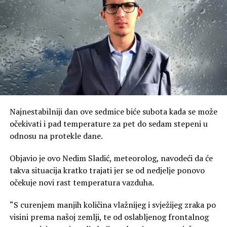
Marinković, predstavnici lokalnih zajednica iz Hrvatske
iz kojih potiču stradali, te predstavnici opštine Drinić.
Nakon parastosa položeni su vijenci na spomen-krstu na
Petrovačkoj cesti.
Hrvatska avijacija je 7. avgusta 1995. godine u pogromu
“Oluja” bombardovala srpske izbjegličke kolone na putu
u selu Јanjila kod Bosanskog Petrovca.
Najnestabilniji dan ove sedmice biće subota kada se može
Tada je ubijeno deset civila, među kojima četvoro djece.
očekivati i pad temperature za pet do sedam stepeni u
Za ovaj zločin niko nije odgovarao.
odnosu na protekle dane.
Akcija “Oluja” počela je 4. avgusta 1995. godine
Objavio je ovo Nedim Sladić, meteorolog, navodeći da će
ofanzivom hrvatske vojske i policije, te jedinica
takva situacija kratko trajati jer se od nedjelje ponovo
Hrvatskog vijeća odbrane na području Banije, Like,
očekuje novi rast temperatura vazduha.
Korduna i sjeverne Dalmacije.
“S curenjem manjih količina vlažnijeg i svježijeg zraka po
Protjerano je više od 220 hiljada krajiških Srba, a u
visini prema našoj zemlji, te od oslabljenog frontalnog