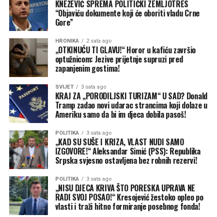
Kako je naveo, za razliku od dijelova gdje će u subotu
KNEŽEVIĆ SPREMA POLITIČKI ZEMLJOTRES
“Objaviću dokumente koji će oboriti vladu Crne
temperatura pasti za pet do sedam stepeni, na jugu
Gore”
Hercegovine promjena će biti gotovo neprimjetna i
temperatura će biti niža za samo jedan do tri stepena.
HRONIKA
2 sata ago
„OTKINUĆU TI GLAVU!“ Horor u kafiću završio
Prognoza RHMZ-a po danima
optužnicom: Jezive prijetnje supruzi pred
zapanjenim gostima!
Petak, 7. avgust
SVIJET
3 sata ago
KRAJ ZA „PORODILJSKI TURIZAM“ U SAD? Donald
Jutro i prijepodne biće pretežno sunčano, a na
Tramp zadao novi udarac strancima koji dolaze u
sjeveroistoku uz više oblaka lokalno ponegdje
Ameriku samo da bi im djeca dobila pasoš!
kratkotrajna slaba kiša.
POLITIKA
3 sata ago
„KAD SU SUŠE I KRIZA, VLAST NUDI SAMO
“Od sredine dana razvoj oblačnosti, prvo u brdsko
IZGOVORE!“ Aleksandar Simić (PSS): Republika
planinskim predjelima, donosi lokalne pljuskove sa
Srpska svjesno ostavljena bez robnih rezervi!
grmljavinom koji ponegdje mogu biti jači. Padavine će
biti lokalnog karaktera i dosta mjesta će ostati suvo.
POLITIKA
3 sata ago
„NISU DJECA KRIVA ŠTO PORESKA UPRAVA NE
Maksimalna temperatura vazduha od 33 na zapadu do
RADI SVOJ POSAO!“ Kresojević žestoko opleo po
38 na sjeveroistoku, u višim predjelima od 27 stepeni”,
vlasti i traži hitno formiranje posebnog fonda!
navode iz RHMZ-a. Pročitajte i ovo: