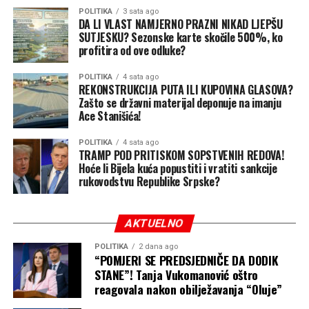
POLITIKA
3 sata ago
DA LI VLAST NAMJERNO PRAZNI NIKAD LJEPŠU
Subota, 8. avgust
SUTJESKU? Sezonske karte skočile 500%, ko
profitira od ove odluke?
Pretežno sunčano jutro u većini predjela biće i u subotu,
a na sjeveru promjenljivo oblačno.
POLITIKA
4 sata ago
REKONSTRUKCIJA PUTA ILI KUPOVINA GLASOVA?
Zašto se državni materijal deponuje na imanju
“Od sredine dana razvoj oblačnosti donosi lokalno kišu i
Ace Stanišića!
pljuskove praćene grmljavinom. Pljuskovi ponegdje
mogu biti i jači praćeni jakim vjetrom. Na krajnjem
POLITIKA
4 sata ago
sjeveru i zapadu ostaje uglavnom suvo vrijeme.
TRAMP POD PRITISKOM SOPSTVENIH REDOVA!
Hoće li Bijela kuća popustiti i vratiti sankcije
Maksimalna temperatura vazduha od 29 do 36, u višim
rukovodstvu Republike Srpske?
predjelima od 25 stepeni”, stoji u prognozi.
Nedjelja, 9. avgust
AKTUELNO
U nedjelju pretežno sunčano uz dnevni razvoj oblačnosti
POLITIKA
2 dana ago
“POMJERI SE PREDSJEDNIČE DA DODIK
koji samo lokalno u brdsko planinskim predjelima na
STANE”! Tanja Vukomanović oštro
jugozapadu i jugoistoku može usloviti kratkotrajni
reagovala nakon obilježavanja “Oluje”
pljusak.