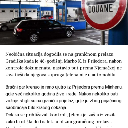
Neobična situacija dogodila se na graničnom prelazu
Gradiška kada je 46-godišnji Marko K. iz Prijedora, nakon
kontrole dokumenata, nastavio put prema Njemačkoj ne
shvativši da njegova supruga Jelena nije u automobilu.
Bračni par krenuo je rano ujutro iz Prijedora prema Minhenu,
gdje već nekoliko godina žive i rade. Nakon nekoliko sati
vožnje stigli su na granični prijelaz, gdje je zbog pojačanog
saobraćaja bilo kraćeg čekanja.
Dok su se približavali kontroli, Jelena je izašla iz vozila
kako bi otišla do toaleta u blizini graničnog prelaza.