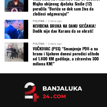
26. Maksimalna temperatura vazduha od 35 do 40, u
Majka ubijenog dječaka Siniše (12)
poručila “Boriću se dok sam živa da
višim predjelima od 29 stepeni”, ističu iz RHMZ-a.
zločinci odgovaraju!”
POLITIKA
2 dana ago
NEVIĐENA BRUKA NA DANU SJEĆANJA!
Dodik nije dao Karanu da se obrati!
POLITIKA
2 dana ago
VUČKOVAC (PSS) “Smanjenje PDV-a na
hranu i lijekove donosi porodici uštedu
od 1.800 KM godišnje, a zdravstvu 300
miliona KM!”