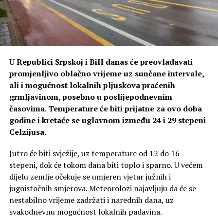
U Republici Srpskoj i BiH danas će preovladavati
promjenljivo oblačno vrijeme uz sunčane intervale,
ali i mogućnost lokalnih pljuskova praćenih
grmljavinom, posebno u poslijepodnevnim
časovima. Temperature će biti prijatne za ovo doba
godine i kretaće se uglavnom između 24 i 29 stepeni
Celzijusa.
Jutro će biti svježije, uz temperature od 12 do 16
stepeni, dok će tokom dana biti toplo i sparno. U većem
dijelu zemlje očekuje se umjeren vjetar južnih i
jugoistočnih smjerova. Meteorolozi najavljuju da će se
nestabilno vrijeme zadržati i narednih dana, uz
svakodnevnu mogućnost lokalnih padavina.