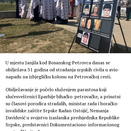
„Mislila sam da se šali. Izašla sam na nekoliko minuta,
vratila se, a auta nema. Prvo sam pomislila da je samo
pomjerio vozilo naprijed. Onda sam shvatila da je
stvarno prešao granicu bez mene“, ispričala je kroz
smijeh.
Marko se našao u nešto težoj situaciji jer se nakon
prelaska državne granice nije mogao jednostavno
okrenuti i vratiti istim putem. Morao je pronaći
U mjestu Јanjila kod Bosanskog Petrovca danas se
odgovarajuće mjesto za povratak i ponovno proći
obilježava 31 godina od stradanja srpskih civila u avio-
graničnu proceduru.
napadu na izbjegličku kolonu na Petrovačkoj cesti.
„Kad sam vidio prazno sjedište, nisam znao bih li se
Obilježavanje je počelo služenjem parastosa koji
smijao ili hvatao za glavu. Telefon mi je odmah zazvonio i
slućesveštenici Eparhije bihaćko-petrovačke, a prisutni
znao sam ko zove. Prvo što je rekla bilo je: ‘Jesi li ti
su članovi porodica stradalih, ministar rada i boračko-
normalan?’“, ispričao je Marko.
invalidske zaštite Srpske Radan Ostojić, Nemanja
Davidović u svojstvu izaslanika predsjednika Republike
Nakon dodatnog vremena provedenog na putu bračni
Srpske, predstavnici Dokumentaciono-informacionog
par ponovno se susreo, a njihovo putovanje prema