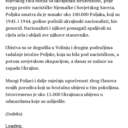
svjetskog rata borila za ukrajinsku nezavisnost, prije
svega protiv nacističke Njemačke i Sovjetskog Saveza.
Poljska smatra da je masakr oko 100.000 Poljaka, koji su
1943. i 1944. godine počinili ukrajinski nacionalisti, bio
genocid. Nacionalisti i njihovi pomagači spaljivali su
cijela sela i ubijali sve njihove stanovnike.
Ubistva su se dogodila u Volinju i drugim područjima
tadašnje istočne Poljske, koja su bila pod nacističkom, a
potom sovjetskom okupacijom, a danas se nalaze na
zapadu Ukrajine.
Mnogi Poljaci i dalje osjećaju ogorčenost zbog članova
svojih porodica koji su brutalno ubijeni u tim pokoljima.
Istovremeno je oko 15.000 Ukrajinaca ubijeno u
odmazdama koje su uslijedile.
(Indeks)
Loading
.
.
.