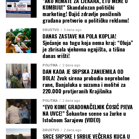
“AKO NEMATE ZA LJEKARA, ETO MENE U
KOMBIJU!” Skandalozan politički
vjerovatno da će ta strategija upaliti, navodi se u analizi
marketing! Đajić zdravlje poniženih
Tajma. Šta Ukrajina može da uradi
građana pretvorio u političku reklamu!
Podrška Evrope Ukrajini i dalje je čvrsta, a vlade koje trpe
posljedice poskupljenja prije će okriviti Moskvu nego
DRUŠTVO
3 dana ago
DANAS ZASTAVE NA POLA KOPLJA!
Kijev. Ipak, Putin očajnički želi pobjede na frontu, pa će
Sjećanje na tugu koja nema kraj: “Oluja”
gurati po svom čak i bez čiste i ubjedljive pobjede na
je zbrisala vjekovna ognjišta, a tišina
pomolu. Isto tako, ne treba očekivati ni obnovu
danas vrišti!
sporazuma postignutog pod okriljem Ujedinjenih nacija
u julu 2022. godine, koji je ranije omogućio bezbjednu
POLITIKA
2 dana ago
DAN KADA JE SRPSKA ZANIJEMILA OD
plovidbu do i iz ukrajinskih luka.
BOLA! Zvuk sirena probudio neprebolne
rane, Banjaluka u suzama i molitvi za
Baš kao što je kriza u Ormuskom moreuzu primorala
220.000 protjeranih Krajišnika
susjedne zemlje da grozničavo traže nove puteve za
POLITIKA
2 dana ago
izvoz nafte iz Persijskog zaliva, tako bi i Ukrajina mogla
“EVO KOME GRADONAČELNIK ĆOSIĆ PJEVA
da preusmjeri izvoz žita preko Dunava, rumunskih luka i
NA UVCE!” Šokantne scene sa žurke u
željeznice, kao što je to činila na početku rata. Ali, kao i
Istočnom Sarajevu (VIDEO)
tada, ta alternativna rješenja su skupa i logistički znatno
DRUŠTVO
2 dana ago
komplikovanija.
SRCE SRPSKE I SRBIJE VEČERAS KUCA U