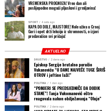
VREMENSKA PROGNOZA! Vreo dan ali
nastaviti da gađa luke raketama i dronovima, ne
poslijepodne mogući pljuskovi i grmljavina!
ostavljajući osiguravajućim kućama razlog da smanje
premije, a brodovlasnicima motiv da se vrate.
SPORT
4 sata ago
KAPA DO DOLE, MAJSTORE! Nole uživa u Crnoj
Pored toga što smanjuje prihode Kijeva i njegovu
Gori i opet drži lekciju iz skromnosti, o izjavi
sposobnost da finansira rat, Moskva se nada da će
prodavačice svi pričaju!
skokom cijena hrane na globalnom nivou oslabiti i
međunarodnu podršku Ukrajini. Ukrajina obezbjeđuje
AKTUELNO
četvrtinu uvoza pšenice za Egipat i oko 18 procenata za
Indoneziju. Takođe je najveći dobavljač kukuruza za
DRUŠTVO
2 dana ago
Episkop Sergije brutalno poručio
Evropsku uniju, pokriva čak 92 odsto njenog uvoza
Vukanoviću “U DANE NAJVEĆE TUGE ŠIRIŠ
suncokretovog ulja i ostaje ključni izvor stočne hrane i
OTROV i jeftine laži!”
biljnih ulja.
POLITIKA
1 dan ago
Putin računa na to da će poskupljenje hrane – u
“POMJERI SE PREDSJEDNIČE DA DODIK
STANE”! Tanja Vukomanović oštro
trenutku kada američki rat sa Iranom već podiže cijene
reagovala nakon obilježavanja “Oluje”
nafte i svega ostalog – primorati ukrajinske trgovinske
partnere, prije svega u Evropi, da pritisnu Kijev da
POLITIKA
2 dana ago
obustavi napade unutar Rusije. Međutim, malo je