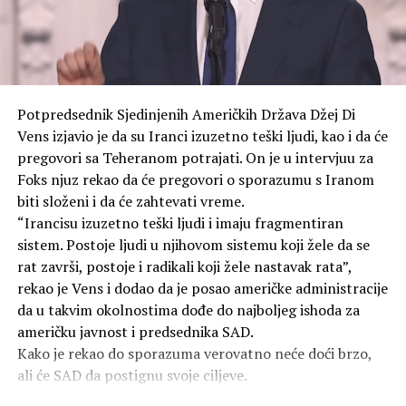
govorima da su SAD izvršile napade na gradove Hirošimu
i Nagasaki, navodi TASS.
Američke snage izvele su napade atomskim oružjem sa
zvanično navedenim ciljem ubrzavanja predaje Japana.
Potpredsednik Sjedinjenih Američkih Država Džej Di
To ostaju jedini slučajevi upotrebe nuklearnog oružja u
Vens izjavio je da su Iranci izuzetno teški ljudi, kao i da će
ratovanju u ljudskoj istoriji. Prema različitim
pregovori sa Teheranom potrajati. On je u intervjuu za
procjenama, bomba bačena na Hirošimu 6. avgusta 1945.
Foks njuz rekao da će pregovori o sporazumu s Iranom
godine ubila je između 70.000 i 100.000 ljudi na sam dan
biti složeni i da će zahtevati vreme.
eksplozije.
“Irancisu izuzetno teški ljudi i imaju fragmentiran
sistem. Postoje ljudi u njihovom sistemu koji žele da se
Do kraja 1945. godine, broj žrtava porastao je na
rat završi, postoje i radikali koji žele nastavak rata”,
140.000, jer su ljudi umirali u bolnicama od zadobijenih
rekao je Vens i dodao da je posao američke administracije
povreda i izloženosti zračenju. Ukupan broj žrtava
da u takvim okolnostima dođe do najboljeg ishoda za
bombardovanja sada prelazi 350.000.
američku javnost i predsednika SAD.
Kako je rekao do sporazuma verovatno neće doći brzo,
SAD i dalje ne priznaju moralnu odgovornost za
ali će SAD da postignu svoje ciljeve.
atomska bombardovanja, pravdajući svoje postupke kao
“vojnu nužnost”.