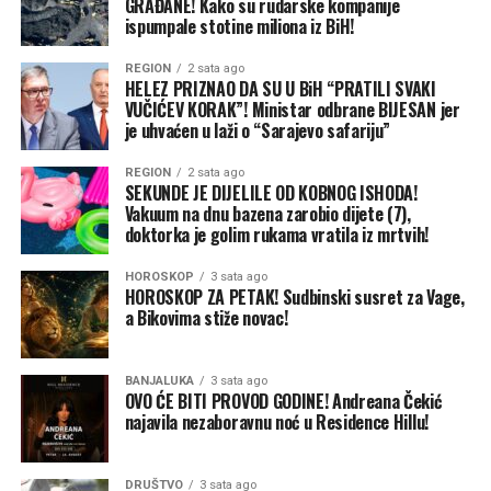
GRAĐANE! Kako su rudarske kompanije
od novih napada.
ispumpale stotine miliona iz BiH!
Ovo nije prvi put da je pomorski saobraćaj na Crnom
REGION
2 sata ago
HELEZ PRIZNAO DA SU U BiH “PRATILI SVAKI
moru prekinut od početka ruske invazije. Talasi ruskih
VUČIĆEV KORAK”! Ministar odbrane BIJESAN jer
napada na luke krajem 2025. i početkom 2026. godine
je uhvaćen u laži o “Sarajevo safariju”
nisu zadugo usporili rad. Ali ovi posljednji udari su i širi i
REGION
2 sata ago
žešći, u velikoj mjeri zato što su nedavni uspjesi Ukrajine,
SEKUNDE JE DIJELILE OD KOBNOG ISHODA!
naročito unutar same Rusije, isprovocirali Putina da
Vakuum na dnu bazena zarobio dijete (7),
pokuša da povrati inicijativu na frontu. Za sada, i
doktorka je golim rukama vratila iz mrtvih!
Ukrajina i Rusija ostaju posvećene agresivnim vojnim
HOROSKOP
3 sata ago
strategijama.
HOROSKOP ZA PETAK! Sudbinski susret za Vage,
a Bikovima stiže novac!
Putinova taktika i glavni cilj
Neposredni problem Ukrajine jeste to što se oslanja na
ograničene zalihe američkih PVO sistema „patriot” –
BANJALUKA
3 sata ago
OVO ĆE BITI PROVOD GODINE! Andreana Čekić
jedinu pouzdanu odbranu od ruskih raketa – kako bi
najavila nezaboravnu noć u Residence Hillu!
zaštitila svoje gradove i vojne linije snabdijevanja.
Premještanje „patriota” radi odbrane luka bilo bi i
preskupo i izuzetno rizično. Svjesna toga, Rusija će
DRUŠTVO
3 sata ago