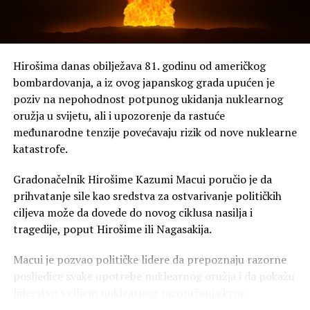
Hirošima danas obilježava 81. godinu od američkog
bombardovanja, a iz ovog japanskog grada upućen je
poziv na nepohodnost potpunog ukidanja nuklearnog
oružja u svijetu, ali i upozorenje da rastuće
međunarodne tenzije povećavaju rizik od nove nuklearne
katastrofe.
Gradonačelnik Hirošime Kazumi Macui poručio je da
prihvatanje sile kao sredstva za ostvarivanje političkih
ciljeva može da dovede do novog ciklusa nasilja i
tragedije, poput Hirošime ili Nagasakija.
Macui je pozvao političke lidere da prepoznaju razorne
posljedice svake upotrebe nuklearnog oružja i da pokažu
liderstvo s ciljem nuklearnog razoružanja kroz
međunarodnu saradnju. U Japanu je održana