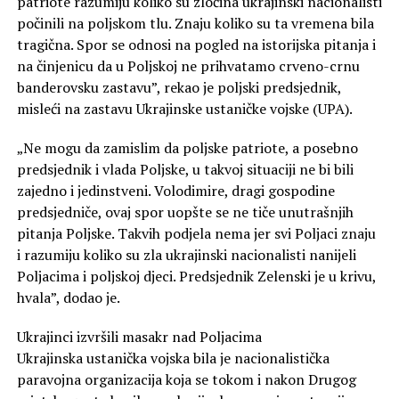
patriote razumiju koliko su zločina ukrajinski nacionalisti
počinili na poljskom tlu. Znaju koliko su ta vremena bila
tragična. Spor se odnosi na pogled na istorijska pitanja i
na činjenicu da u Poljskoj ne prihvatamo crveno-crnu
banderovsku zastavu”, rekao je poljski predsjednik,
misleći na zastavu Ukrajinske ustaničke vojske (UPA).
„Ne mogu da zamislim da poljske patriote, a posebno
predsjednik i vlada Poljske, u takvoj situaciji ne bi bili
zajedno i jedinstveni. Volodimire, dragi gospodine
predsjedniče, ovaj spor uopšte se ne tiče unutrašnjih
pitanja Poljske. Takvih podjela nema jer svi Poljaci znaju
i razumiju koliko su zla ukrajinski nacionalisti nanijeli
Poljacima i poljskoj djeci. Predsjednik Zelenski je u krivu,
hvala”, dodao je.
Ukrajinci izvršili masakr nad Poljacima
Ukrajinska ustanička vojska bila je nacionalistička
paravojna organizacija koja se tokom i nakon Drugog