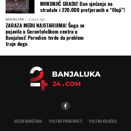
MRKONJIĆ GRADU! Dan sjećanja na
Zbog svega ovoga, priroda ruskog rata protiv Ukrajine
stradale i 220.000 protjeranih u “Oluji”!
nastaviće da se mijenja dok obje strane traže način da
prekinu pat-poziciju na frontu u svoju korist. A
BANJALUKA
3 dana ago
ZARAZA MEĐU NAJSTARIJIMA! Šuga se
ekonomska šteta, koja se osjeća daleko izvan granica
pojavila u Gerontološkom centru u
Ukrajine i Rusije, nastaviće da se gomila, piše Blic.
Banjaluci! Porodice tvrde da problem
traje dugo
USLOVI KORIŠTENJA
POLITIKA PRIVATNOSTI
POLITIKA KOLAČIĆA