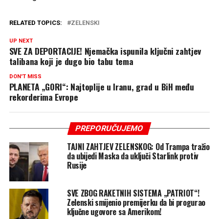
RELATED TOPICS:
ZELENSKI
UP NEXT
SVE ZA DEPORTACIJE! Njemačka ispunila ključni zahtjev
talibana koji je dugo bio tabu tema
DON'T MISS
PLANETA „GORI“: Najtoplije u Iranu, grad u BiH među
rekorderima Evrope
PREPORUČUJEMO
TAJNI ZAHTJEV ZELENSKOG: Od Trampa tražio
da ubijedi Maska da uključi Starlink protiv
Rusije
SVE ZBOG RAKETNIH SISTEMA „PATRIOT“!
Zelenski smijenio premijerku da bi progurao
ključne ugovore sa Amerikom!