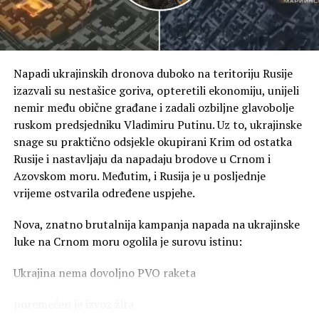
Napadi ukrajinskih dronova duboko na teritoriju Rusije
izazvali su nestašice goriva, opteretili ekonomiju, unijeli
nemir među obične građane i zadali ozbiljne glavobolje
ruskom predsjedniku Vladimiru Putinu. Uz to, ukrajinske
snage su praktično odsjekle okupirani Krim od ostatka
Rusije i nastavljaju da napadaju brodove u Crnom i
Azovskom moru. Međutim, i Rusija je u posljednje
vrijeme ostvarila određene uspjehe.
Nova, znatno brutalnija kampanja napada na ukrajinske
luke na Crnom moru ogolila je surovu istinu:
Ukrajina nema dovoljno PVO raketa
poremećen je izvoz žita