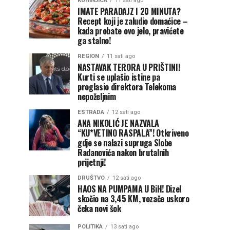
KUHINJICA
11 sati ago
IMATE PARADAJZ I 20 MINUTA?
Recept koji je zaludio domaćice –
kada probate ovo jelo, pravićete
ga stalno!
REGION
11 sati ago
NASTAVAK TERORA U PRIŠTINI!
Kurti se uplašio istine pa
proglasio direktora Telekoma
nepoželjnim
ESTRADA
12 sati ago
ANA NIKOLIĆ JE NAZVALA
“KU*VETINO RASPALA”! Otkriveno
gdje se nalazi supruga Slobe
Radanovića nakon brutalnih
prijetnji!
DRUŠTVO
12 sati ago
HAOS NA PUMPAMA U BiH! Dizel
skočio na 3,45 KM, vozače uskoro
čeka novi šok
POLITIKA
13 sati ago