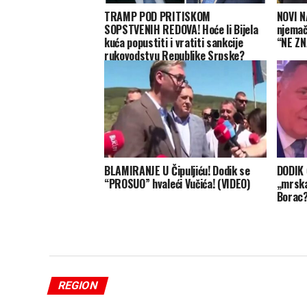
TRAMP POD PRITISKOM
NOVI N
SOPSTVENIH REDOVA! Hoće li Bijela
njemač
kuća popustiti i vratiti sankcije
“NE ZN
rukovodstvu Republike Srpske?
BLAMIRANJE U Čipuljiću! Dodik se
DODIK 
“PROSUO” hvaleći Vučića! (VIDEO)
„mrska
Borac
REGION