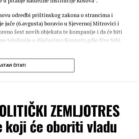
 u pitanje nadležne institucije Kosova”.
novu odredbi prištinskog zakona o strancima i
e juče (6.avgusta) boravio u Sjevernoj Mitrovici i
oreno šest novih objekata te kompanije i da će biti
sne telefonije u dijelovima Kosmeta gdje žive Srbi.
STAVI ČITATI
informaciju o zabrani ulaska na Kosovo i Metohiju,
no imajući u vidu da je forsirao što veće investicije
 mjesta. “Sve ove godine sam u javnim nastupima
nistracije, a ni u poslednjim nastupima nisam
 naveoo je Lučić za Tanjug.
OLITIČKI ZEMLJOTRES
vima boriti protiv odluke Prištine i izrazio nadu
koji će oboriti vladu