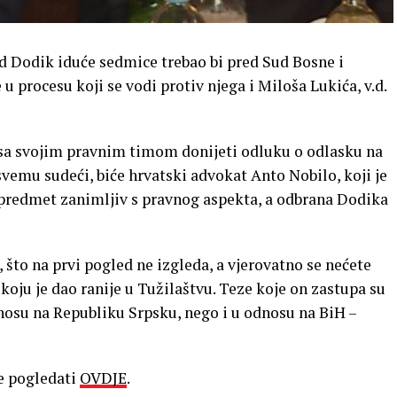
d Dodik iduće sedmice trebao bi pred Sud Bosne i
u procesu koji se vodi protiv njega i Miloša Lukića, v.d.
sa svojim pravnim timom donijeti odluku o odlasku na
 svemu sudeći, biće hrvatski advokat Anto Nobilo, koji je
e predmet zanimljiv s pravnog aspekta, a odbrana Dodika
 što na prvi pogled ne izgleda, a vjerovatno se nećete
koju je dao ranije u Tužilaštvu. Teze koje on zastupa su
dnosu na Republiku Srpsku, nego i u odnosu na BiH –
e pogledati
OVDJE
.