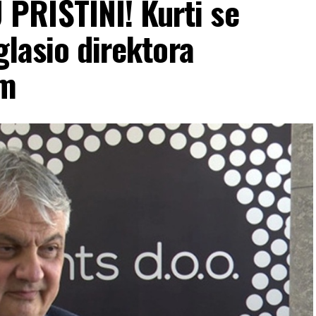
PRIŠTINI! Kurti se
glasio direktora
im