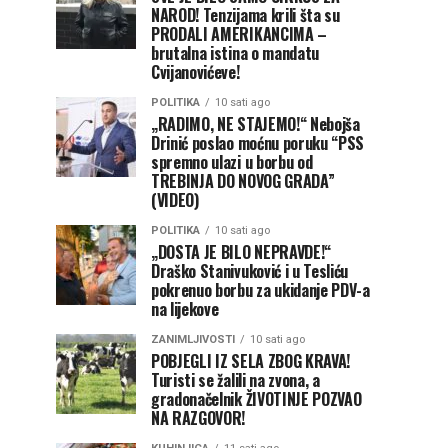
NAROD! Tenzijama krili šta su
PRODALI AMERIKANCIMA –
brutalna istina o mandatu
Cvijanovićeve!
POLITIKA
10 sati ago
„RADIMO, NE STAJEMO!“ Nebojša
Drinić poslao moćnu poruku “PSS
spremno ulazi u borbu od
TREBINJA DO NOVOG GRADA”
(VIDEO)
POLITIKA
10 sati ago
„DOSTA JE BILO NEPRAVDE!“
Draško Stanivuković i u Tesliću
pokrenuo borbu za ukidanje PDV-a
na lijekove
ZANIMLJIVOSTI
10 sati ago
POBJEGLI IZ SELA ZBOG KRAVA!
Turisti se žalili na zvona, a
gradonačelnik ŽIVOTINJE POZVAO
NA RAZGOVOR!