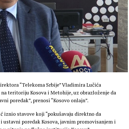
 direktora “Telekoma Srbije” Vladimira Lučića
na teritoriju Kosova i Metohije, uz obrazloženje da
avni poredak”, prenosi “Kosovo onlajn”.
ić iznio stavove koji “pokušavaju direktno da
et i ustavni poredak Kosova, javnim promovisanjem i