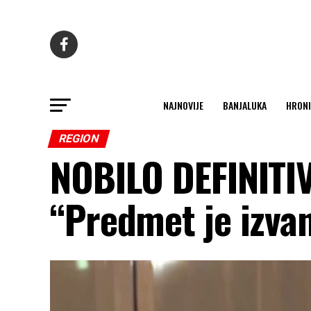
NAJNOVIJE
BANJALUKA
HRONI
REGION
NOBILO DEFINIT
“Predmet je izva