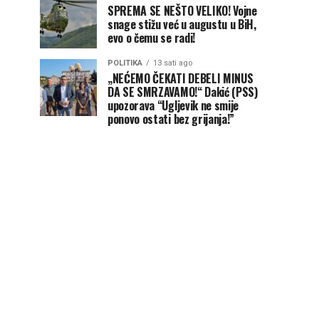
SPREMA SE NEŠTO VELIKO! Vojne
snage stižu već u augustu u BiH,
evo o čemu se radi!
POLITIKA
13 sati ago
„NEĆEMO ČEKATI DEBELI MINUS
DA SE SMRZAVAMO!“ Dakić (PSS)
upozorava “Ugljevik ne smije
ponovo ostati bez grijanja!”