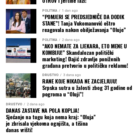
OTROV i jeftine laži!”
Subvencije za boravak djece u privatnim predškolskim
POLITIKA
1 dan ago
“POMJERI SE PREDSJEDNIČE DA DODIK
ustanovama povećane su za 30 odsto.
STANE”! Tanja Vukomanović oštro
reagovala nakon obilježavanja “Oluje”
U ponedjeljak bi trebalo da bude otvoren javni poziv
putem kojeg će roditelji moći da se prijave za
POLITIKA
2 dana ago
jednokratnu podršku od 100 KM za prvačiće. Za oktobar
“AKO NEMATE ZA LJEKARA, ETO MENE U
KOMBIJU!” Skandalozan politički
je najavljeno povećanje stipendija za srednjoškolce i
marketing! Đajić zdravlje poniženih
studente za 50 odsto.
građana pretvorio u političku reklamu!
Stanivuković je rekao i da je uručeno 50 rješenja za
DRUŠTVO
3 dana ago
RANE KOJE NIKADA NE ZACJELJUJU!
legalizaciju i 50 građevinskih dozvola. Prema njegovim
Srpska sutra u žalosti zbog 31 godine od
riječima, u posljednje četiri godine legalizovano je oko
pogroma u “Oluji”!
10.000 kuća, dok bi prva dodjela besplatnih placeva
trebalo da počne početkom septembra.
DRUŠTVO
2 dana ago
DANAS ZASTAVE NA POLA KOPLJA!
Sjećanje na tugu koja nema kraj: “Oluja”
Najavljeni projekti i mjere obuhvataju vodovodnu i
je zbrisala vjekovna ognjišta, a tišina
saobraćajnu infrastrukturu, uređenje centra, javni
danas vrišti!
prevoz i podršku porodicama, ali za dio njih tek treba da