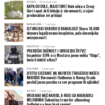
avgusta.
SPORT
55 minuta ago
KAPA DO DOLE, MAJSTORE! Nole uživa u Crnoj
Počinju radovi na garaži i obnova Parka Petar Kočić
Gori i opet drži lekciju iz skromnosti, o izjavi
prodavačice svi pričaju!
Stanivuković je najavio početak radova na prvoj javnoj
garaži u Banjaluci, kao i potpisivanje ugovora za obnovu
BANJALUKA
1 sat ago
Parka Petar Kočić i šireg dijela centra grada.
ISTORIJSKI REKORD U BANJALUCI! Skoro 10.000
domova legalizovano besplatno, pala decenijska
neizvjesnost!
Projekat bi trebalo da obuhvati novo popločavanje,
uređenje Staklenca i postavljanje sadržaja inspirisanih
DRUŠTVO
2 sata ago
Petrom Kočićem i njegovim djelima, uključujući motiv
PREKRŠIO DUŽNOST I UVRIJEDIO ŽRTVE!
bika.
Inspektor SIPA-e iz Mostara javno veliča “Oluju”,
hoće li dobiti otkaz?
„Centar grada će dobiti širu i bolju sliku“, rekao je
POLITIKA
2 sata ago
gradonačelnik. Najavio je i projektovanje pasarele koja bi
(FOTO) SJEĆANJE NA NAJVEĆU TRAGEDIJU NAŠEG
vodila prema Kastelu, kao i početak izgradnje mosta u
NARODA! Borenović i Vučkovac iz Novog Grada
poslali jasnu poruku za sve prognane Krajišnike!
Docu. Prema njegovim riječima, do 15. septembra
trebalo bi da budu uređena sva dječija igrališta na
SPORT
2 sata ago
području grada.
VRIJEĐAO NAŠ NAROD, A RUSI GA NAGRADILI
MILIONIMA! Šokantan transfer albanskog
Do kraja avgusta planiran je izbor najboljeg rješenja i
fudbalera o kom bruji region!