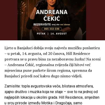
Ljeto u Banjaluci dobija svoju najveću muzičku poslasticu
– u petak, 14. avgusta, od 20 časova, Hill Residence
pretvara se u pravu binu za nezaboravnu žurku! Na sceni
– Andreana Čekić, regionalna zvijezda čiji hitovi već
mjesecima pune parkete širom regiona, spremna da
Banjaluci priredi noć kakvu dugo nismo vidjeli.
Zamislite: topla avgustovska veče, blistava atmosfera,
sjajno društvo i muzika koja ne staje – sve to na jednoj od
najljepših lokacija u okolini grada. Hill Residence, smješten
u srcu prirode između Motika i Dragočaja, samo