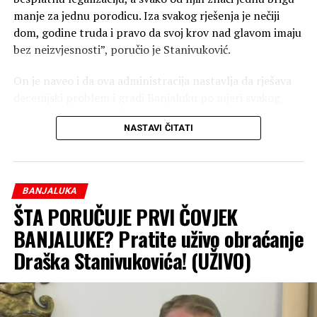
manje za jednu porodicu. Iza svakog rješenja je nečiji
dom, godine truda i pravo da svoj krov nad glavom imaju
bez neizvjesnosti”, poručio je Stanivuković.
On je naveo i da ova administracija nastavlja da rješava
decenijski problem i gradi Banjaluku po mjeri svakog
čovjeka i svake porodice.
NASTAVI ČITATI
“Jer za nas besplatna legalizacija nije trošak, već
investicija u ljude, u njihove domove i u jaču Banjaluku”,
zaključio je Stanivuković.
BANJALUKA
Nezavisne
ŠTA PORUČUJE PRVI ČOVJEK
BANJALUKE? Pratite uživo obraćanje
Draška Stanivukovića! (UŽIVO)