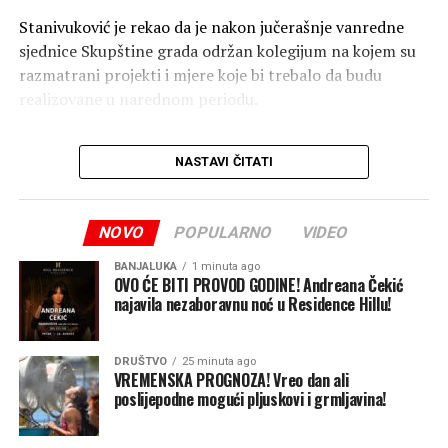
Stanivuković je rekao da je nakon jučerašnje vanredne
sjednice Skupštine grada održan kolegijum na kojem su
razmatrani projekti i mjere koje bi trebalo da budu
realizovane u narednom periodu.
Pet dana testiranja sistema vrijednog 10 miliona KM
NASTAVI ČITATI
Prema njegovim riječima, privode se kraju radovi na
sistemu vodosnabdijevanja vrijednom deset miliona KM,
koji bi trebalo da poboljša snabdijevanje vodom na
NOVO
POPULARNO
VIDEO
potezu od Dragočaja i dijela Kuljana do Piskavice.
„Radi se o ogromnom zahvatu koji obuhvata oko 10.000
BANJALUKA
1 minuta ago
OVO ĆE BITI PROVOD GODINE! Andreana Čekić
građana. Radovi će biti završeni u petak, zaključno sa
najavila nezaboravnu noć u Residence Hillu!
subotom, nakon čega ćemo pet dana raditi testne faze
novog sistema“, rekao je Stanivuković.
DRUŠTVO
25 minuta ago
Zbog najavljenog novog talasa vrućina, Grad je donio
VREMENSKA PROGNOZA! Vreo dan ali
poslijepodne mogući pljuskovi i grmljavina!
odluku da ulaz na Akvanu i ostala gradska kupališta bude
besplatan u petak, subotu i nedjelju, odnosno od 7. do 9.