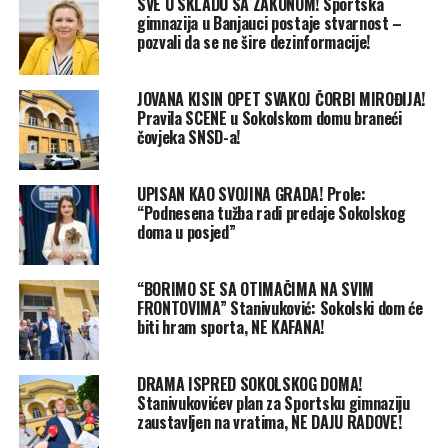
SVE U SKLADU SA ZAKONOM! Sportska
gimnazija u Banjauci postaje stvarnost –
pozvali da se ne šire dezinformacije!
JOVANA KISIN OPET SVAKOJ ČORBI MIROĐIJA!
Pravila SCENE u Sokolskom domu braneći
čovjeka SNSD-a!
UPISAN KAO SVOJINA GRADA! Prole:
“Podnesena tužba radi predaje Sokolskog
doma u posjed”
“BORIMO SE SA OTIMAČIMA NA SVIM
FRONTOVIMA” Stanivuković: Sokolski dom će
biti hram sporta, NE KAFANA!
DRAMA ISPRED SOKOLSKOG DOMA!
Stanivukovićev plan za Sportsku gimnaziju
zaustavljen na vratima, NE DAJU RADOVE!