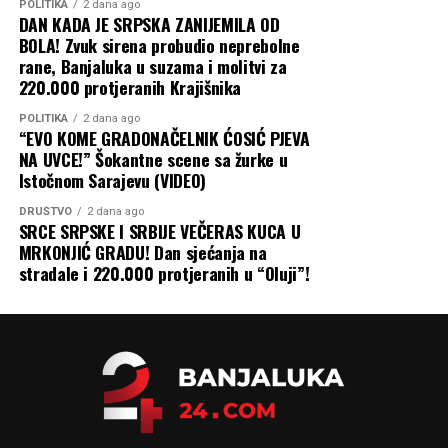
budu saopšteni precizni rokovi, izvođači i ukupni
POLITIKA
2 dana ago
DAN KADA JE SRPSKA ZANIJEMILA OD
troškovi.
BOLA! Zvuk sirena probudio neprebolne
rane, Banjaluka u suzama i molitvi za
220.000 protjeranih Krajišnika
POLITIKA
2 dana ago
“EVO KOME GRADONAČELNIK ĆOSIĆ PJEVA
NA UVCE!” Šokantne scene sa žurke u
Istočnom Sarajevu (VIDEO)
DRUŠTVO
2 dana ago
SRCE SRPSKE I SRBIJE VEČERAS KUCA U
MRKONJIĆ GRADU! Dan sjećanja na
stradale i 220.000 protjeranih u “Oluji”!
(BN)