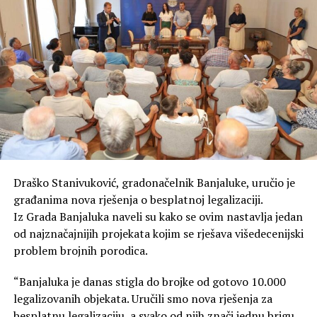
Draško Stanivuković, gradonačelnik Banjaluke, uručio je
građanima nova rješenja o besplatnoj legalizaciji.
Iz Grada Banjaluka naveli su kako se ovim nastavlja jedan
od najznačajnijih projekata kojim se rješava višedecenijski
problem brojnih porodica.
“Banjaluka je danas stigla do brojke od gotovo 10.000
legalizovanih objekata. Uručili smo nova rješenja za
besplatnu legalizaciju, a svako od njih znači jednu brigu