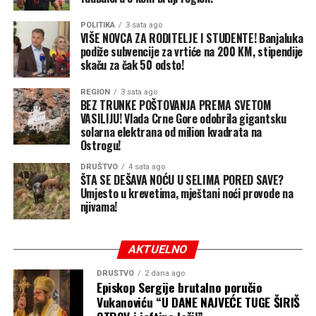
izvođača za završetak projekta gondole od područja
POLITIKA
3 sata ago
Termi do vrha Banj brda.
VIŠE NOVCA ZA RODITELJE I STUDENTE! Banjaluka
podiže subvencije za vrtiće na 200 KM, stipendije
Stanivuković je najavio i dodatne radove na gradskim
skaču za čak 50 odsto!
ulicama i vodovodnoj mreži, dok bi Banjaluka u narednih
30 dana trebalo da dobije prve električne autobuse.
REGION
3 sata ago
BEZ TRUNKE POŠTOVANJA PREMA SVETOM
Detalji o broju vozila, linijama i vrijednosti nabavke nisu
VASILIJU! Vlada Crne Gore odobrila gigantsku
saopšteni.
solarna elektrana od milion kvadrata na
Ostrogu!
Završene četiri mjere podrške
DRUŠTVO
4 sata ago
ŠTA SE DEŠAVA NOĆU U SELIMA PORED SAVE?
Govoreći o programu „Banjaluka pruža više“,
Umjesto u krevetima, mještani noći provode na
njivama!
Stanivuković je rekao da su realizovane prve četiri od
šest najavljenih mjera.
AKTUELNO
Izdvajanja za proslavu mature povećana su za 25 odsto,
podrška za vantjelesnu oplodnju za 1.000 KM, dok je za
DRUŠTVO
2 dana ago
Episkop Sergije brutalno poručio
najbolje rangirane studente na fakultetima obezbijeđeno
Vukanoviću “U DANE NAJVEĆE TUGE ŠIRIŠ
dodatnih 200 KM.